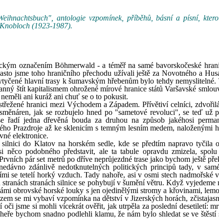
Weihnachtsbuch", antologie vzpomínek, příběhů, básní a písní, kter
. Knobloch (1923-1987).
ckým označením Böhmerwald - a téměř na samé bavorskočeské hranic
asto jsme toho hraničního přechodu užívali ještě za Novotného a Hu
vytyčené hlavní trasy k šumavským hřebenům bylo tehdy nemyslitelné.
ranný štít kapitalismem ohrožené mírové hranice států Varšavské smlou
neměli ani kuráž ani chuť se o to pokusit.
třežené hranici mezi Východem a Západem. Přívětiví celníci, zdvořil
směnáren, jak se rozbujelo hned po "sametové revoluci", se teď už p
 se řadí jedna dřevěná bouda za druhou na způsob jakéhosi perma
ského Prazdroje až ke sklenicím s temným lesním medem, naloženými 
evné elektronice.
 silnici do Klatov na horském sedle, kde se předtím napravo tyčila 
si něco podobného představit, ale ta tabule opravdu zmizela, spolu
rvních pár set metrů po dříve neprůjezdné trase jako bychom ještě pře
 nedávno zdánlivě nedotknutelných politických principů tady, v sam
ími se tetelí horký vzduch. Tady nahoře, asi v osmi stech nadmořské v
 stranách stranách silnice se pohybují v šumění větru. Když vyjedeme n
d námi obrovské horské louky s jen ojedinělými stromy a křovinami, lem
em se mi vybaví vzpomínka na dětství v Jizerských horách, zčistajas
či jsme si mohli vícekrát ověřit, jak utrpěla za poslední desetiletí: mr
dheře bychom snadno podlehli klamu, že nám bylo shledat se ve štěstí