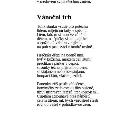
v medovém svitu všechno změní.
Vánoční trh
Tolik stánků všude pro potěchu
lidem, míjejícím řady v spěchu,
i těm, kdo tu stanou ve váhání;
dětem, na špičky si stoupajícím
a toužebně vzhůru zírajícím
na pult v jasu svící z modré tmáně.
Hračkáři dřepí na bedně uhlí,
byť v kožichu, mrazem celí ztuhlí,
preclíkář i párkař v čepici;
stromky též za přijatelnou cenu,
se stojanem nebo bez stojanu,
houpací kůň, vláček jezdící.
Panenky zříš pestře oblečené,
kominíčky ze švestek i fíky sušené,
třpyt stříbrných řetězů, tret kolkolem...
Cupitám zdlouhavě přes náměstí
celým trhem, jak bych vprostřed štěstí
rovnou vešel v pohádkovou zem.