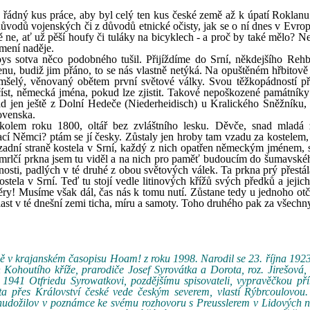
n řádný kus práce, aby byl celý ten kus české země až k úpatí Roklanu
důvodů vojenských či z důvodů etnické očisty, jak se o ní dnes v Evro
ě ne, ať už pěší houfy či tuláky na bicyklech - a proč by také mělo? N
mení naděje.
bys sotva něco podobného tušil. Přijíždíme do Srní, někdejšího Reh
cenu, budiž jim přáno, to se nás vlastně netýká. Na opuštěném hřbitově
mšelý, věnovaný obětem první světové války. Svou těžkopádností p
řečíst, německá jména, pokud lze zjistit. Takové nepoškozené památník
 jen ještě z Dolní Hedeče (Niederheidisch) u Kralického Sněžníku, 
ovenska.
kolem roku 1800, oltář bez zvláštního lesku. Děvče, snad mladá 
ací Němci? ptám se jí česky. Zůstaly jen hroby tam vzadu za kostelem,
na zadní straně kostela v Srní, každý z nich opatřen německým jménem, 
 umrlčí prkna jsem tu viděl a na nich pro paměť budoucím do šumavské
osti, padlých v té druhé z obou světových válek. Ta prkna prý přestál
stela v Srní. Teď tu stojí vedle litinových křížů svých předků a jejic
ry! Musíme však dál, čas nás k tomu nutí. Zůstane tedy u jednoho otč
last v té dnešní zemi ticha, míru a samoty. Toho druhého pak za všechn
ně v krajanském časopisu Hoam! z roku 1998. Narodil se 23. října 1923
Kohoutího kříže, prarodiče Josef Syrovátka a Dorota, roz. Jirešová, 
 1941 Otfriedu Syrowatkovi, pozdějšímu spisovateli, vypravěčkou př
 přes Království české vede českým severem, vlastí Rýbrcoulovou. 
udožilov v poznámce ke svému rozhovoru s Preusslerem v Lidových n