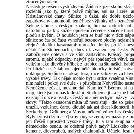
ztraceným rájem.
Následuje ovšem vystřízlivění. Žádná z jizerskohorských 
rozlehlá jako ty, které právě míjíme, ani na Jizeře
Kristiánovské chaty. Silnice je úzká, ale dobře udrž
zaparkovaný automobil, téměř bez výjimky už s označením
Zelené tabule s českým znakem, tím na zadních noh
národního parku: každé opuštění červené značené turist
plodů a květin. O houbách jsem se buď nic v těch nápi
silnice se čas od času vynořují betonové plochy nejasn
zřejmě předtím kasárnami: uprostřed louky po léta ne
někdejším Stubenbachu, dnes už zvaném jen česky Práš
Zabočujeme doleva a ve stínu zastavíme. Krásný, proja
stromů, nijaké odpadky, nejvýš pár spadaných větví, za
velkým jako dřevěný hříbek z krabice na šití našich babič
Po blízké cestě táhnou ojedinělé hloučky turistů, sotv
obklopuje. Sedíme na okraji lesa, ruce založeny za hlav
vysoké trávy. Tak nějak mohlo být u srdce svatému Vintí
ním našel i pokoj své duše - s přispěním Nejvyššího nast
Nemůžeme zůstat, musíme dál. Kam teď? Bereme si na 
map, které jsou u nás k dostání. Studujeme ji - a jsme h
existující obce a osady s českými a německými názvy - 
slovy: "Takto označená místa už neexistují - die so geken
urazili, vzdušnou čarou dlouhé tak asi třicet kilometrů
Seckerberg, Grünberg a Mosau, některé vůbec bez českých
Byly kýmsi (kým asi?) srovnány se zemí, vymazány z po
jen třešeň uprostřed vysoké trávy, tu a tam skupina 
německého osudu, se odehrál právě tady? Lidského os
kamene, dřevorubců, malých chalupníků. Učitele, lesní ú