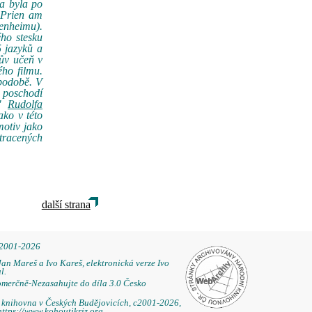
la byla po
 Prien am
senheimu).
ého stesku
5 jazyků a
jův učeň v
ho filmu.
 podobě. V
 poschodí
e"
Rudolfa
ako v této
motiv jako
tracených
další strana
 2001-2026
Jan Mareš a Ivo Kareš, elektronická verze Ivo
l.
omerčně-Nezasahujte do díla 3.0 Česko
á knihovna v Českých Budějovicích, c2001-2026,
https://www.kohoutikriz.org