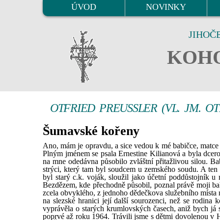
ÚVOD
NOVINKY
JIHOČ
KOHO
OTFRIED PREUSSLER (VL. JM. O
Šumavské kořeny
Ano, mám je opravdu, a sice vedou k mé babičce, matce 
Plným jménem se psala Ernestine Kilianová a byla dcer
na mne odedávna působilo zvláštní přitažlivou silou. B
strýci, který tam byl soudcem u zemského soudu. A ten s
byl starý c.k. voják, sloužil jako účetní poddůstojník
Bezdězem, kde přechodně působil, poznal právě moji babi
zcela obvyklého, z jednoho dědečkova služebního místa
na slezské hranici její další sourozenci, než se rodina
vyprávěla o starých krumlovských časech, aniž bych já
poprvé až roku 1964. Trávili jsme s dětmi dovolenou v 