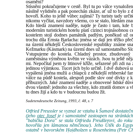
osamění?
Stísněni pokračujeme v cestě. Byl tu po válce vynalože
násilně vylidněn a pak ponechán zkáze, ať už to bylo z 
hovoří. Koho to ještě vůbec zajímá? Ty turisty tady určit
nikomu vyčítat, navzdory všemu, co se stalo, hledám zna
Kdo hledá znamení naděje, najde je často i tam, kde 
moderním turistickém hotelu platí cizinci trojnásobnou 
kostelem stojí dodnes památník padlým, poněkud už o
trochu díla Ernsta Barlacha: jména se dají jen těžko p
na území někdejší Československé republiky známe snad
Kežmarku (Käsmark) na území dnes už samostatného Sl
Vstupujeme do kostela. Chladný prostor, zbudovaný 
zaměstnána výměnou květin ve vázách. Jsou tu ještě něj
mi. Nepočítal jsem ty litinové kříže, seřazené při zdi 
jedinou výjimkou. Tucet jich bylo určitě. I dvě dubová
vypálená jména mužů a chlapců z někdejší rehberské farn
válce na půdě kostela, alespoň podle slov oné dívky z ko
příbuzných. Jaké znamení naděje a obnovené lidské důvě
dvou vlastně: jednoho za všechny, kdo ztratili domov a v
tu dnes žijí a kdo tu v budoucnu budou žít.
Sudetendeutsche Zeitung, 1993, č. 48, s. 7
Otfried Preussler se vyznal ze vztahu k Šumavě dostateč
(jeho
otec Josef
je i samostatně zastoupen na stránkách 
"babička Dora" se stala Otfriedu Preußlerovi, do roku
hovořila jen lámanou němčinou/). Jeho Útěk do Egypta
ostatně v bavorském Haidholzen u Rosenheimu (Petr Ch