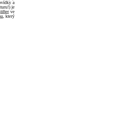
ovídky a
turu!) je
tifter
ve
au
, který