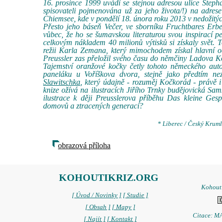
16. prosince 1999 uvádí se stejnou adresou ulice Stepha
spisovateli pojmenována už za jeho života/!) na adre
Chiemsee, kde v pondělí 18. února roku 2013 v nedožitý
Přesto jeho báseň Večer, ve sborníku Fruchtbares Er
vůbec, že ho se šumavskou literaturou svou inspirací p
celkovým nákladem 40 milionů výtisků si získaly svět.
režii Karla Zemana, který mimochodem získal hlavní oc
Preussler zas přeložil svého času do němčiny Ladova Ko
Tajemství oranžové kočky četly tohoto německého auto
paneláku u Voříškova dvora, stejně jako předtím 
Slawitschka
, který údajně - rozuměj Kočkorád - právě i
knize ožívá na ilustracích Jiřího Trnky budějovická Sa
ilustrace k ději Preusslerova příběhu Das kleine Gesp
domovů a ztracených generací?
* Liberec / Český Kruml
obrazová příloha
KOHOUTIKRIZ.ORG
Kohoutí
[ Úvod / Novinky ]
[ Studie ]
[ Obsah ]
[ Mapy ]
Citace: MA
[ Najít ]
[ Kontakt ]