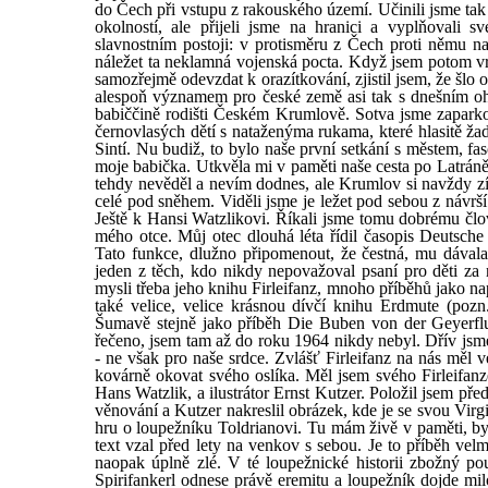
do Čech při vstupu z rakouského území. Učinili jsme tak
okolností, ale přijeli jsme na hranici a vyplňovali 
slavnostním postoji: v protisměru z Čech proti němu na
náležet ta neklamná vojenská pocta. Když jsem potom vr
samozřejmě odevzdat k orazítkování, zjistil jsem, že šlo 
alespoň významem pro české země asi tak s dnešním ohl
babiččině rodišti Českém Krumlově. Sotva jsme zaparko
černovlasých dětí s nataženýma rukama, které hlasitě ž
Sintí. Nu budiž, to bylo naše první setkání s městem, fa
moje babička. Utkvěla mi v paměti naše cesta po Latrán
tehdy nevěděl a nevím dodnes, ale Krumlov si navždy zí
celé pod sněhem. Viděli jsme je ležet pod sebou z návrší
Ještě k Hansi Watzlikovi. Říkali jsme tomu dobrému člov
mého otce. Můj otec dlouhá léta řídil časopis Deutsc
Tato funkce, dlužno připomenout, že čestná, mu dávala
jeden z těch, kdo nikdy nepovažoval psaní pro děti 
mysli třeba jeho knihu Firleifanz, mnoho příběhů jako na
také velice, velice krásnou dívčí knihu Erdmute (poz
Šumavě stejně jako příběh Die Buben von der Geyerflur
řečeno, jsem tam až do roku 1964 nikdy nebyl. Dřív jsm
- ne však pro naše srdce. Zvlášť Firleifanz na nás měl v
kovárně okovat svého oslíka. Měl jsem svého Firleifanz
Hans Watzlik, a ilustrátor Ernst Kutzer. Položil jsem pře
věnování a Kutzer nakreslil obrázek, kde je se svou Vir
hru o loupežníku Toldrianovi. Tu mám živě v paměti, byl
text vzal před lety na venkov s sebou. Je to příběh vel
naopak úplně zlé. V té loupežnické historii zbožný po
Spirifankerl odnese právě eremitu a loupežník dojde mi