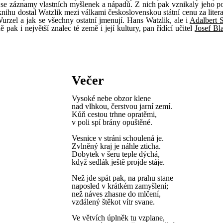
se záznamy vlastních myšlenek a nápadů. Z nich pak vznikaly jeho p
nihu dostal Watzlik mezi válkami československou státní cenu za litera
urzel a jak se všechny ostatní jmenují. Hans Watzlik, ale i
Adalbert S
ak i největší znalec té země i její kultury, pan řídící učitel
Josef Bl
Večer
Vysoké nebe obzor klene
nad vlhkou, čerstvou jarní zemí.
Kůň cestou trhne opratěmi,
v poli spí brány opuštěné.
Vesnice v stráni schoulená je.
Zvlněný kraj je náhle zticha.
Dobytek v šeru teple dýchá,
když sedlák ještě projde stáje.
Než jde spát pak, na prahu stane
naposled v krátkém zamyšlení;
než náves zhasne do mlčení,
vzdálený štěkot vítr svane.
Ve větvích úplněk tu vzplane,