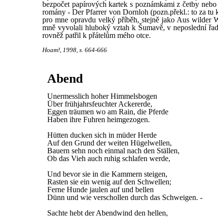
bezpočet papírových kartek s poznámkami z četby nebo 
romány - Der Pfarrer von Dornloh (pozn.překl.: to za tu k
pro mne opravdu velký příběh, stejně jako Aus wilder W
mně vyvolali hluboký vztah k Šumavě, v neposlední řadě p
rovněž patřil k přátelům mého otce.
Hoam!, 1998, s. 664-666
Abend
Unermesslich hoher Himmelsbogen
Über frühjahrsfeuchter Ackererde,
Eggen träumen wo am Rain, die Pferde
Haben ihre Fuhren heimgezogen.
Hütten ducken sich in müder Herde
Auf den Grund der weiten Hügelwellen,
Bauern sehn noch einmal nach den Ställen,
Ob das Vieh auch ruhig schlafen werde,
Und bevor sie in die Kammern steigen,
Rasten sie ein wenig auf den Schwellen;
Ferne Hunde jaulen auf und bellen
Dünn und wie verschollen durch das Schweigen. -
Sachte hebt der Abendwind den hellen,