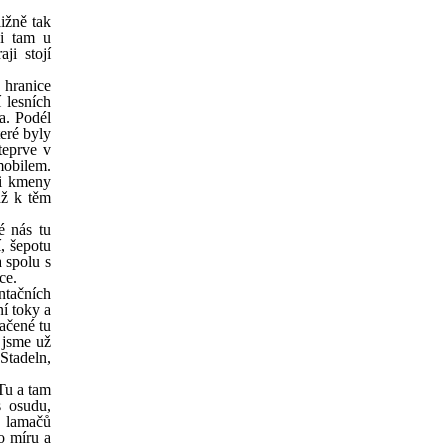
ližně tak
ni tam u
ji stojí
hranice
 lesních
a. Podél
eré byly
teprve v
mobilem.
zi kmeny
až k těm
é nás tu
, šepotu
 spolu s
ce.
ntačních
í toky a
ačené tu
u jsme už
Stadeln,
Tu a tam
s osudu,
, lamačů
o míru a