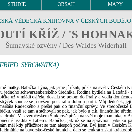
STUDIE
OBSAH
MAPY
ESKÁ VĚDECKÁ KNIHOVNA V ČESKÝCH BUDĚJO
UTÍ KŘÍŽ / 'S HOHNA
Šumavské ozvěny / Des Waldes Widerhall
TFRIED SYROWATKA)
mé matky. Babička Týna, jak jsme jí říkali, přišla na svět v Českém K
ou jednoho schwarzenberského úředníka. Rodina bydlela na Latráně - 
abička už v mládí osiřela, dostala se potom do Prahy a vedla domácno
trýček soudce se jí ovšem postaral o dobrou partii. Můj dědeček, její
 u maršála Radeckého a přešel pak do finanční správy. Ve středočeské 
čku, vzali se tam a stěhovali se pak, jak bylo u c.k. finančního úředn
 na druhé. V severočeském Šluknově přišla na svět moje maminka, v 
 konečně usadila v Liberci. Babička, jak už se na správnou babičku pat
 sám měl kdy příležitost se tam alespoň podívat. Byl jsem v Českém 
Haidmühle na bavorsko-české hranici a dalo se tenkrát získat krátkodo