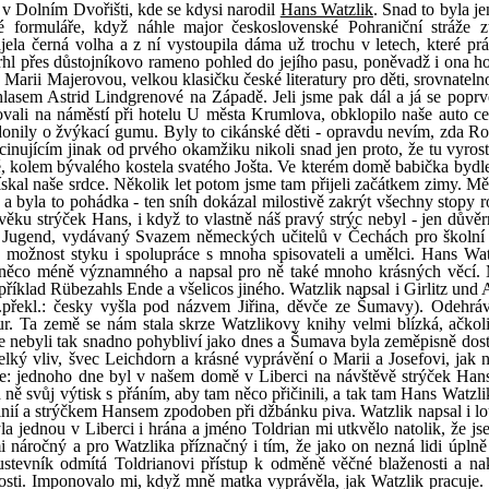
 v Dolním Dvořišti, kde se kdysi narodil
Hans Watzlik
. Snad to byla j
své formuláře, když náhle major československé Pohraniční stráže z
jela černá volha a z ní vystoupila dáma už trochu v letech, které pr
hl přes důstojníkovo rameno pohled do jejího pasu, poněvadž i ona h
o Marii Majerovou, velkou klasičku české literatury pro děti, srovnatel
asem Astrid Lindgrenové na Západě. Jeli jsme pak dál a já se poprvé
vali na náměstí při hotelu U města Krumlova, obklopilo naše auto ce
adonily o žvýkací gumu. Byly to cikánské děti - opravdu nevím, zda R
scinujícím jinak od prvého okamžiku nikoli snad jen proto, že tu vyros
ě, kolem bývalého kostela svatého Jošta. Ve kterém domě babička bydle
skal naše srdce. Několik let potom jsme tam přijeli začátkem zimy. Mě
 a byla to pohádka - ten sníh dokázal milostivě zakrýt všechny stopy r
ěku strýček Hans, i když to vlastně náš pravý strýc nebyl - jen důvěrn
he Jugend, vydávaný Svazem německých učitelů v Čechách pro školní
 možnost styku i spolupráce s mnoha spisovateli a umělci. Hans Wat
za něco méně významného a napsal pro ně také mnoho krásných věcí
příklad Rübezahls Ende a všelicos jiného. Watzlik napsal i Girlitz und
n.překl.: česky vyšla pod názvem Jiřina, děvče ze Šumavy). Odehrá
. Ta země se nám stala skrze Watzlikovy knihy velmi blízká, ačkoli
e nebyli tak snadno pohybliví jako dnes a Šumava byla zeměpisně dost
elký vliv, švec Leichdorn a krásné vyprávění o Marii a Josefovi, jak n
e: jednoho dne byl v našem domě v Liberci na návštěvě strýček Hans,
d ně svůj výtisk s přáním, aby tam něco přičinili, a tak tam Hans Watzli
ginií a strýčkem Hansem zpodoben při džbánku piva. Watzlik napsal i l
a jednou v Liberci i hrána a jméno Toldrian mi utkvělo natolik, že jse
mi náročný a pro Watzlika příznačný i tím, že jako on nezná lidi úplně
ustevník odmítá Toldrianovi přístup k odměně věčné blaženosti a na
losti. Imponovalo mi, když mně matka vyprávěla, jak Watzlik pracuje.