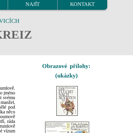
NAJÍT
KONTAKT
VICÍCH
KREIZ
Obrazové přílohy:
(ukázky)
rumlově.
to jméno
st svému
 manžel,
Bělé pod
íka něco
Broumově
ří, ráda
Krumlově
bé vízum