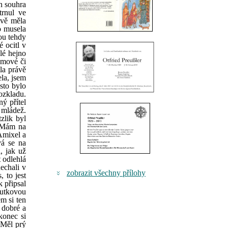
en souhra
trnul ve
ávě měla
o musela
nou tehdy
 ocitl v
lé hejno
omové či
tla právě
la, jsem
sto bylo
ozkladu.
ý přítel
 mládež.
zlik byl
. Mám na
 Amixel a
vá se na
, jak už
 odlehlá
echali v
zobrazit všechny přílohy
 to jest
k připsal
outkovou
m si ten
 dobré a
konec si
 Měl prý