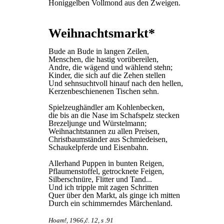
Honiggelben Vollmond aus den Zweigen.
Weihnachtsmarkt*
Bude an Bude in langen Zeilen,
Menschen, die hastig vorübereilen,
Andre, die wägend und wählend stehn;
Kinder, die sich auf die Zehen stellen
Und sehnsuchtvoll hinauf nach den hellen,
Kerzenbeschienenen Tischen sehn.
Spielzeughändler am Kohlenbecken,
die bis an die Nase im Schafspelz stecken
Brezeljunge und Würstelmann;
Weihnachtstannen zu allen Preisen,
Christbaumständer aus Schmiedeisen,
Schaukelpferde und Eisenbahn.
Allerhand Puppen in bunten Reigen,
Pflaumenstoffel, getrocknete Feigen,
Silberschnüre, Flitter und Tand...
Und ich tripple mit zagen Schritten
Quer über den Markt, als ginge ich mitten
Durch ein schimmerndes Märchenland.
Hoam!, 1966,č. 12, s .91