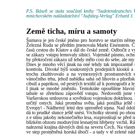
P.S. Báseň se stala součástí knihy "Sudetendeutsches 
mnichovském nakladatelství "Aufstieg-Verlag" Erhard J
Země ticha, míru a samoty
Šumava je jen české jméno pro horstvo se starým něme
Železná Ruda se předtím jmenovala Markt Eisenstein. Č
časů cestou do Klatov a dál do české země. Odbočit z 
se zákazy vstupu lemovaly silnici. Vojenské pásmo, och
by překročení zákazu už tehdy mělo cosi do sebe, ale my 
Dnes je mnoho věcí jinak na oné tehdy tak impozantně s
kontrola. Divoké býlí soukromých prodejních kiosků a 
trochu zkultivovalo a na vymezených prostranstvích
vánočního trhu, jehož nabídka sahá od lihovin a plzeň
cibulí a paprikou, od pestrých textilií až k pornografii a l
I jinak se mnohé změnilo. Tentokráte opouštíme hlavní
tabule se zřetelnou zápovědí vstupu. Nedovedli jsme 
Varšavskou smlouvou a sovětskou vojenskou doktrínou. P
určitý ostych. Jaká proměna světa, jaká porážka ještě
Evropy! - Nádherný letní den uprostřed srpna. Nad údol
dá to prudké slunce ještě snést. Vrcholky stromů po obou
z e stínu jakoby nekonečného lesa, rozprostírají se pře
blízkém obzoru modravými lesnatými hřebeny vrchů. Ráz
nalezená krajina dávných dnů na severu Čech. Na vlastní o
ve step proměněná horská úbočí - a tady v té zelené ná