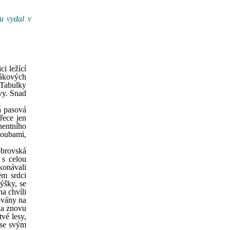
ou vydal v
i ležící
sákových
 Tabulky
vy. Snad
á pasová
řece jen
nentního
houbami,
obrovská
 s celou
konávali
ém srdci
ýšky, se
a chvíli
ovány na
na znovu
tvé lesy,
 se svým