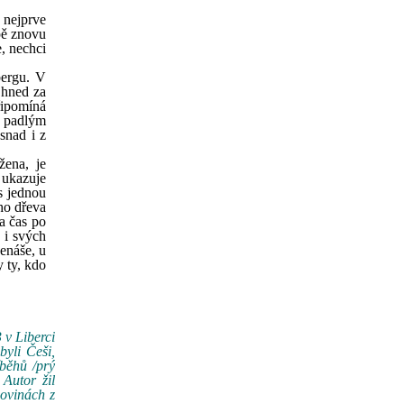
 nejprve
pě znovu
e, nechci
bergu. V
 hned za
řipomíná
y padlým
snad i z
žena, je
 ukazuje
s jednou
ho dřeva
a čas po
h i svých
enáše, u
y ty, kdo
 v Liberci
byli Češi,
íběhů /prý
Autor žil
ovinách z