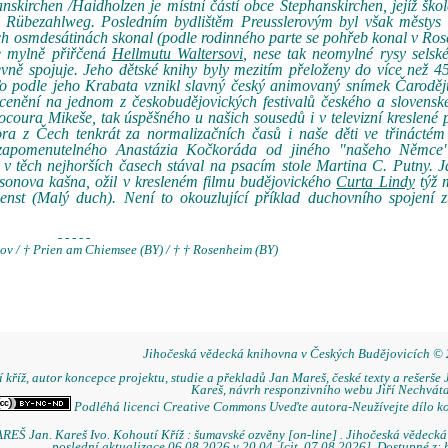
nskirchen /Haidholzen je místní částí obce Stephanskirchen, jejíž ško
se Rübezahlweg. Posledním bydlištěm Preusslerovým byl však městys
ch osmdesátinách skonal (podle rodinného parte se pohřeb konal v Ro
be mylně přiřčená
Hellmutu Waltersovi
, nese tak neomylné rysy selsk
evně spojuje. Jeho dětské knihy byly mezitím přeloženy do více než 4
 To podle jeho Krabata vznikl slavný český animovaný snímek Čarodě
enění na jednom z českobudějovických festivalů českého a slovenské
coura Mikeše, tak úspěšného u našich sousedů i v televizní kreslené
ra z Čech tenkrát za normalizačních časů i naše děti ve třináctém
nezapomenutelného Anastázia Kočkoráda od jiného "našeho Němc
 v těch nejhorších časech stával na psacím stole Martina C. Putny. J
msonova kašna, ožil v kresleném filmu budějovického
Curta Lindy
týž 
enst (Malý duch). Není to okouzlující příklad duchovního spojení z
- - - - -
ov / † Prien am Chiemsee (BY) / † † Rosenheim (BY)
Jihočeská vědecká knihovna v Českých Budějovicích ©
 kříž, autor koncepce projektu, studie a překladů Jan Mareš, české texty a rešerše 
Kareš, návrh responzivního webu Jiří Nechváta
Podléhá licenci Creative Commons Uveďte autora-Neužívejte dílo k
REŠ Jan. Kareš Ivo. Kohoutí Kříž : šumavské ozvěny [on-line] . Jihočeská vědeck
poslední aktualizace 06.08.2026 v 20.04. [cit. 07.08.2026]. Dostupné z: