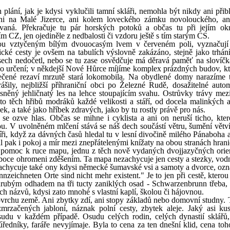
plání, jak je kdysi vyklučili tamní skláři, nemohla být nikdy ani přib
, ani na Malé Jizerce, ani kolem loveckého zámku novolouckého, a
ovaná. Překračuje tu pár horských potoků a občas tu při jejím okra
 CZ, jen ojediněle z nedbalosti či vzdoru ještě s tím starým CS.
ou vztyčeným bílým dvouocasým lvem v červeném poli, vyznačují 
ické cesty je ovšem na tabulích výslovně zakázáno, stejně jako trhání
sech nedočetl, nebo se tu zase osvědčuje má děravá paměť na slovíčk
ého určení; v někdejší Nové Hůrce míjíme komplex prázdných budov, kt
sečené rezaví mrzutě stará lokomobila. Na obydlené domy narazíme 
ily, nejbližší příhraniční obci po Železné Rudě, dosažitelné auto
sněný jehličnatý les na lehce stoupajícím svahu. Ostrůvky trávy me
to těch hřibů modráků každé velikosti a stáří, od docela malinkých 
ek, a také jako hříbek zdravých, jako by tu rostly právě pro nás.
a se ozve hlas. Občas se mihne i cyklista a ani on neruší ticho, kter
ou. V uvolněném mlčení stává se náš dech součástí větru, šumění větví
ři, když za dávných časů hledal tu v lesní divočině milého Pánaboha a
al pak i pokoj a mír mezi znepřátelenými knížaty na obou stranách hrani
pomoc k ruce mapu, jednu z těch nově vydaných dvojjazyčných orie
luboce ohromeni zděšením. Ta mapa nezachycuje jen cesty a stezky, vodn
zachycuje také ony kdysi německé šumavské vsi a samoty a dvorce, ozn
nzeichneten Orte sind nicht mehr existent." Je to jen při cestě, ktero
, hrubým odhadem na tři tucty zaniklých osad - Schwarzenbrunn třeba, 
 názvů, kdysi zato mnohé s vlastní kaplí, školou či hájovnou.
vrchu země. Ani zbytky zdí, ani stopy základů nebo domovní studny. 
zmrzačených jabloní, náznak polní cesty, zbytek aleje. Jaký asi ku
udu v každém případě. Osudu celých rodin, celých dynastií sklářů
ředníky, faráře nevyjímaje. Byla to cena za ten dnešní klid, cena toh