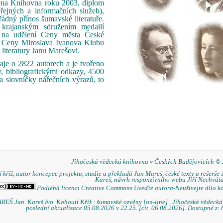
ena Knihovna roku 2003, diplom
řejných a informačních služeb),
ádný přínos šumavské literatuře.
krajanským sdružením medailí
i na udělení Ceny města České
 a Ceny Miroslava Ivanova Klubu
 literatury Janu Marešovi.
je o 2822 autorech a je tvořeno
, bibliografickými odkazy, 4500
a slovníčky nářečních výrazů, to
Jihočeská vědecká knihovna v Českých Budějovicích ©
 kříž, autor koncepce projektu, studie a překladů Jan Mareš, české texty a rešerše 
Kareš, návrh responzivního webu Jiří Nechváta
Podléhá licenci Creative Commons Uveďte autora-Neužívejte dílo k
REŠ Jan. Kareš Ivo. Kohoutí Kříž : šumavské ozvěny [on-line] . Jihočeská vědeck
poslední aktualizace 05.08.2026 v 22.25. [cit. 06.08.2026]. Dostupné z: