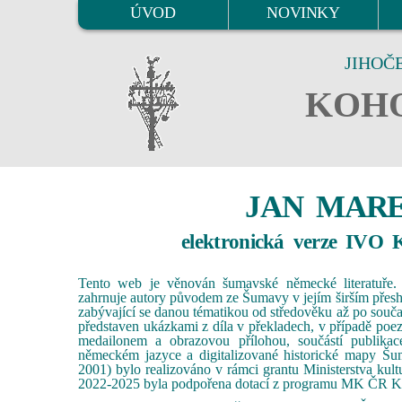
ÚVOD
NOVINKY
JIHOČ
KOHO
JAN MAR
elektronická verze IVO
Tento web je věnován šumavské německé literatuře. 
zahrnuje autory původem ze Šumavy v jejím širším přesh
zabývající se danou tématikou od středověku až po souča
představen ukázkami z díla v překladech, v případě poez
medailonem a obrazovou přílohou, součástí publikac
německém jazyce a digitalizované historické mapy Šu
2001) bylo realizováno v rámci grantu Ministerstva kult
2022-2025 byla podpořena dotací z programu MK ČR Kni