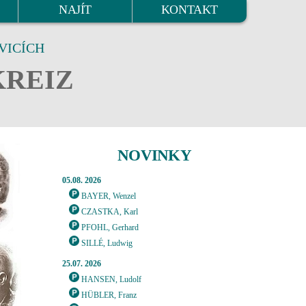
NAJÍT
KONTAKT
VICÍCH
KREIZ
NOVINKY
05.08. 2026
BAYER, Wenzel
CZASTKA, Karl
PFOHL, Gerhard
SILLÉ, Ludwig
25.07. 2026
HANSEN, Ludolf
HÜBLER, Franz