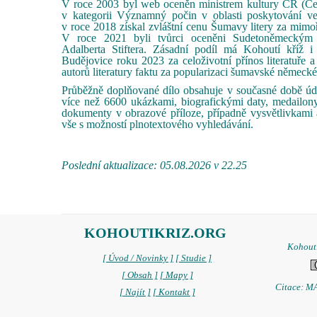
V roce 2003 byl web oceněn ministrem kultury ČR (C
v kategorii Významný počin v oblasti poskytování ve
v roce 2018 získal zvláštní cenu Šumavy litery za mimoř
V roce 2021 byli tvůrci oceněni Sudetoněmeckým 
Adalberta Stiftera. Zásadní podíl má Kohoutí kříž 
Budějovice roku 2023 za celoživotní přínos literatuře
autorů literatury faktu za popularizaci šumavské německé
Průběžně doplňované dílo obsahuje v současné době úda
více než 6600 ukázkami, biografickými daty, medailony
dokumenty v obrazové příloze, případně vysvětlivkami 
vše s možností plnotextového vyhledávání.
Poslední aktualizace: 05.08.2026 v 22.25
KOHOUTIKRIZ.ORG
Kohoutí
[ Úvod / Novinky ]
[ Studie ]
[ Obsah ]
[ Mapy ]
Citace: MA
[ Najít ]
[ Kontakt ]