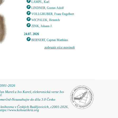
LAMPL, Karl
LINDNER, Gustav Adolf
VOLLGRUBER, Franz Engelbert
WICPALEK, Heinrich
ZINK, Johann J.
24.07. 2026
BERNERT, Cajetan Matthäus
zobrazit více novinek
 2001-2026
Jan Mareš a Ivo Kareš, elektronická verze Ivo
l.
omerčně-Nezasahujte do díla 3.0 Česko
á knihovna v Českých Budějovicích, c2001-2026,
https://www.kohoutikriz.org