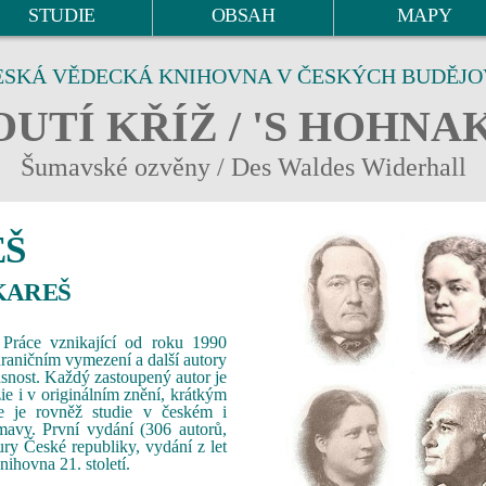
STUDIE
OBSAH
MAPY
ESKÁ VĚDECKÁ KNIHOVNA V ČESKÝCH BUDĚJO
UTÍ KŘÍŽ / 'S HOHNA
Šumavské ozvěny / Des Waldes Widerhall
EŠ
 KAREŠ
Práce vznikající od roku 1990
raničním vymezení a další autory
snost. Každý zastoupený autor je
ie i v originálním znění, krátkým
e je rovněž studie v českém i
mavy. První vydání (306 autorů,
ury České republiky, vydání z let
hovna 21. století.