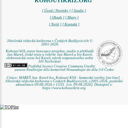
KOHOUTIKRIZ.ORG
[ Úvod / Novinky ]
[ Studie ]
[ Obsah ]
[ Mapy ]
[ Najít ]
[ Kontakt ]
Jihočeská vědecká knihovna v Českých Budějovicích ©
2001-2026
Kohoutí kříž, autor koncepce projektu, studie a překladů
Jan Mareš, české texty a rešerše Jan Mareš a Ivo Kareš,
elektronická verze Ivo Kareš, návrh responzivního webu
Jiří Nechvátal.
Podléhá licenci Creative Commons Uveďte
autora-Neužívejte dílo komerčně-Nezasahujte do díla 3.0 Česko
Citace: MAREŠ Jan. Kareš Ivo. Kohoutí Kříž : šumavské ozvěny [on-line] .
Jihočeská vědecká knihovna v Českých Budějovicích, c2001-2026, poslední
aktualizace 09.08.2026 v 13.01. [cit. 09.08.2026]. Dostupné z:
https://www.kohoutikriz.org