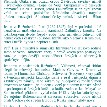
Přemysla Otakara na pozadí osudu Závišova, závažný námět
i světového dramatu (Lope de Vega,
Grillparzer
- z českých
dramatiků Hálek a Hilbert, jehož Falkenštejn se až nyní znovu
vrátil na scénu pražského Národního divadla), tragedie
předznamenávající už budoucí český rozkol, husitství i Bílou
horu.
Jeden z Rožmberků, Petr (1282-1347), byl v poslední době
označen za možného autora staročeské
Dalimilovy
kroniky. Na
rožmberském dvoře (osudy rodu jsou námětem četných děl
německých i českých) působili literáti jako Václav z Krumlova,
ctitel Eneáše Sylvia a nepřítel husitů.
Patří Hus a husitství k šumavské literatuře? i o Husovo rodiště
samo se vedou historické spory a právě kolem jeho postavy se
zauzluje nejosudovější nesouběžnost českých a německých
společných dějin.
Jednomu z posledních Rožmberků, Vilémovi, věnoval sbírku
elegií krumlovský humanista Mathias Cervus. z Krumlova
rodem je i humanista
Christoph Schweher
(Hecyrus), který patří
k tvůrcům německé katolické písně a psal i německá dramata
s biblickými náměty. Jeho žákem byl budějovický rodák Šimon
Proxenus ze Sudetu (de Sudetis), který je autorem latinské básně
o posloupnosti českých knížat a králů, zatímco Jan Matyáš ze
Sudetu téhož přídomku vydal roku 1615 v Lipsku latinský spis
De origine Bohemorum et slavorum subseciva, podle něhož
přišli Čechové do střední Evropy z Ruska, názor tehdy nový.
Ti dva už působili v Budějovicích, jejichž duchovní vazba