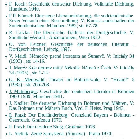
F. Koch:
Geschichte deutscher Dichtung. Volkhafte Dichtung
.
Hamburg 1940.
F.P. Künzel: Eine neue Literaturströmung, die sudetendeutsche.
Erster Versuch einer Beschreibung. V:
Kunst-Landschaften der
Sudetendeutschen
. München 1982, str. 67-78.
R. Latzke: Die literarische Tradition der Dorfgeschichte. V:
Sämtliche Werke L. Anzengrubers
. Wien 1922.
O. von Leixner:
Geschichte der deutschen Literatur -
Dorfgeschichten
. Leipzig 1897.
V. Maidl: Německy psaná literatura na Šumavě. V:
Iniciály 34
(1993)
, str. 14-16.
J. Mareš: Kde domov můj? Několik Němců z Čech.
V: Iniciály
34 (1993)
, str. 1-13.
G. K. Meerwald
: Theater im Böhmerwald. V:
"Hoam!" 6
(1982)
, str. 266-268.
J. Mühlberger
:
Geschichte der deutschen Literatur in Böhmen
1900-1939
. München 1981.
J. Nadler: Die deutsche Dichtung in Böhmen und Mähren. V:
Das Böhmen und Mähren-Buch
. Vyd. F. Heiss. Prag 1943.
P. Praxl
:
Der Dreiländerberg. Grenzland Bayern - Böhmen -
Österreich
. Grafenau 1979.
P. Praxl:
Der Goldene Steig
. Grafenau 1976.
L. Stehlík:
Země zamyšlená. (Šumava)
. Praha 1970.