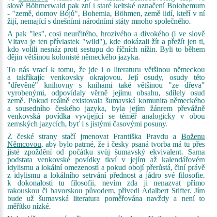
slově Böhmerwald pak zní i staré keltské označení Boiohemum
- "země, domov Bójů", Bohemia, Böhmen, země lidí, kteří v ní
žijí, nemající s dnešními národními státy mnoho společného.
A pak "les", cosi neurčitého, hrozivého a divokého (i ve slově
Vltava je ten přívlastek "wild"), kde dokázali žít a přežít jen ti,
kdo volili nesnáz proti sestupu do říčních nížin. Byli to během
dějin většinou kolonisté německého jazyka.
To nás vrací k tomu, že jde i o literaturu většinou německou
a takříkajíc venkovsky okrajovou. Její osudy, osudy této
"dřevěné" knihovny s knihami také většinou "ze dřeva"
vyrobenými, odpovídaly věrně jejímu obsahu, sdílely osud
země. Pokud reálně existovala šumavská komunita německého
a sousedního českého jazyka, byla jejím žánrem převážně
venkovská povídka vyvíjející se téměř analogicky v obou
zemských jazycích, byť i s jistými časovými posuny.
Z české strany stačí jmenovat Františka Pravdu a
Boženu
Němcovou
, aby bylo patrné, že i česky psaná tvorba má tu přes
jisté zpoždění od počátku svůj šumavský ekvivalent. Sama
podstata venkovské povídky tkví v jejím až kalendářovém
idylismu a lokální omezenosti a pokud obojí přerůstá, činí právě
z idylismu a lokálního setrvání přednost a jádro své filosofie.
k dokonalosti tu filosofii, nevím zda ji nenazvat přímo
rakouskou či bavorskou původem, přivedl
Adalbert Stifter
. Jím
bude už šumavská literatura poměřována navždy a není to
měřítko nízké.