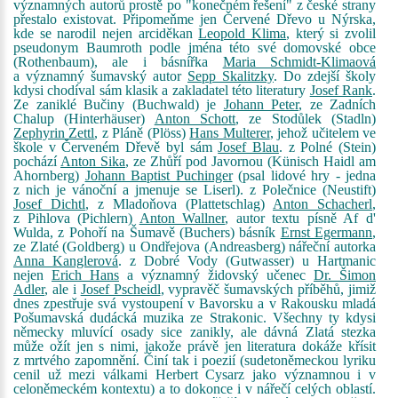
významných autorů prostě po "konečném řešení" z české strany
přestalo existovat. Připomeňme jen Červené Dřevo u Nýrska,
kde se narodil nejen arciděkan
Leopold Klima
, který si zvolil
pseudonym Baumroth podle jména této své domovské obce
(Rothenbaum), ale i básnířka
Maria Schmidt-Klimaová
a významný šumavský autor
Sepp Skalitzky
. Do zdejší školy
kdysi chodíval sám klasik a zakladatel této literatury
Josef Rank
.
Ze zaniklé Bučiny (Buchwald) je
Johann Peter
, ze Zadních
Chalup (Hinterhäuser)
Anton Schott
, ze Stodůlek (Stadln)
Zephyrin Zettl
, z Pláně (Plöss)
Hans Multerer
, jehož učitelem ve
škole v Červeném Dřevě byl sám
Josef Blau
. z Polné (Stein)
pochází
Anton Sika
, ze Zhůří pod Javornou (Künisch Haidl am
Ahornberg)
Johann Baptist Puchinger
(psal lidové hry - jedna
z nich je vánoční a jmenuje se Liserl). z Polečnice (Neustift)
Josef Dichtl
, z Mladoňova (Plattetschlag)
Anton Schacherl
,
z Pihlova (Pichlern)
Anton Wallner
, autor textu písně Af d'
Wulda, z Pohoří na Šumavě (Buchers) básník
Ernst Egermann
,
ze Zlaté (Goldberg) u Ondřejova (Andreasberg) nářeční autorka
Anna Kanglerová
. z Dobré Vody (Gutwasser) u Hartmanic
nejen
Erich Hans
a významný židovský učenec
Dr. Šimon
Adler
, ale i
Josef Pscheidl
, vypravěč šumavských příběhů, jimiž
dnes zpestřuje svá vystoupení v Bavorsku a v Rakousku mladá
Pošumavská dudácká muzika ze Strakonic. Všechny ty kdysi
německy mluvící osady sice zanikly, ale dávná Zlatá stezka
může ožít jen s nimi, jakože právě jen literatura dokáže křísit
z mrtvého zapomnění. Činí tak i poezií (sudetoněmeckou lyriku
cenil už mezi válkami Herbert Cysarz jako významnou i v
celoněmeckém kontextu) a to dokonce i v nářečí celých oblastí.