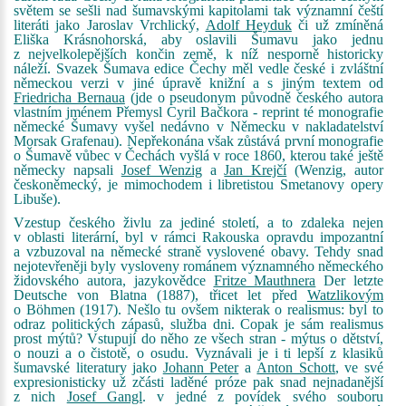
světem se sešli nad šumavskými kapitolami tak významní čeští
literáti jako Jaroslav Vrchlický,
Adolf Heyduk
či už zmíněná
Eliška Krásnohorská, aby oslavili Šumavu jako jednu
z nejvelkolepějších končin země, k níž nesporně historicky
náleží. Svazek Šumava edice Čechy měl vedle české i zvláštní
německou verzi v jiné úpravě knižní a s jiným textem od
Friedricha Bernaua
(jde o pseudonym původně českého autora
vlastním jménem Přemysl Cyril Bačkora - reprint té monografie
německé Šumavy vyšel nedávno v Německu v nakladatelství
Morsak Grafenau). Nepřekonána však zůstává první monografie
o Šumavě vůbec v Čechách vyšlá v roce 1860, kterou také ještě
německy napsali
Josef Wenzig
a
Jan Krejčí
(Wenzig, autor
českoněmecký, je mimochodem i libretistou Smetanovy opery
Libuše).
Vzestup českého živlu za jediné století, a to zdaleka nejen
v oblasti literární, byl v rámci Rakouska opravdu impozantní
a vzbuzoval na německé straně vyslovené obavy. Tehdy snad
nejotevřeněji byly vysloveny románem významného německého
židovského autora, jazykovědce
Fritze Mauthnera
Der letzte
Deutsche von Blatna (1887), třicet let před
Watzlikovým
o Böhmen (1917). Nešlo tu ovšem nikterak o realismus: byl to
odraz politických zápasů, služba dni. Copak je sám realismus
prost mýtů? Vstupují do něho ze všech stran - mýtus o dětství,
o nouzi a o čistotě, o osudu. Vyznávali je i ti lepší z klasiků
šumavské literatury jako
Johann Peter
a
Anton Schott
, ve své
expresionisticky už zčásti laděné próze pak snad nejnadanější
z nich
Josef Gangl
. v jedné z povídek svého souboru