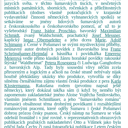
jazycích světa. v těchto šumavských tiscích, v nesčetných
místních památnících, sbornících, ročenkách a příležitostných
publikacích (dodnes vlastně pokračujících v krajanské
vydavatelské činnosti německých vyhnaneckých spolků) se
setkáváme se jmény lidových šumavských autorů
z českorakouského a českobavorského pomezí, ať už to je
vyšebrodský
Franz Isidor Proschko
, bavorský
Maximilian
Schmidt
, zvaný Waldschmidt, prachatický
Josef Messner
,
kaplický
Ignaz Oberparleiter
a jeho dcera
Marie
,
Adolf
Schimann
z Černé v Pošumaví se svými mysliveckými příběhy,
neúnavný autor drobných povídek z Bavorského lesa
Franz
Schrönghamer-Heimdal
a básnířka i povídkářka
Emerenz
Meierová
vedle přímo klasiků žánru horalské povídky rakouské
štýrské "Waldheimat"
Petera Roseggera
či Ludwiga Ganghofera
z bavorských Alp. Tady byly sousední vlivy něčím zcela
přirozeným a logickým a ačkoli na české straně nebývaly nijak
houfně překládány ukázky této produkce, vytvořila se díky
silnému čtenářskému zájmu vlastní česká produkce z pera
Karla
Klostermanna
, Rakušana rodem (prvotinu napsal ještě
německy), který dokázal takřka sám (i když by nemělo být
zapomenuto zakladatelské jméno Aloise Vojtěcha Šmilovského,
vlastním jménem Schmillauer, a jeho "šumavského románu"
Parnasie) obsáhnout téma drobnými povídkami i rozsáhlejšími
románovými pracemi, které oděly Šumavu i české Pošumaví
dobrou prózou česky psanou. Český nástup na Šumavu se však
odehrál frontálně i v jiné rovině. v reprezentativních obrazových
publikacích pražských nakladatelství Otto a Vilímek jako byla
ediční řada Čechy či raná fotografická publikace Letem českým