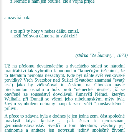
z Němec k nám jen bouřka, zle a vojna přijde
a uzavírá pak:
a to spíš ty hory v nebes dálku zmizí,
nežli řeč svou dáme za tu vaši cizí!
(sbírka "Ze Šumavy", 1873)
Už na přelomu devatenáctého a dvacátého století se národní
hraničářství tak vyhrotilo k budoucím "konečným řešením", že
to literatura nemohla nezachytit. Kde byl náhle svět venkovské
povídky? Vrch Svatobor nad Sušicí (Svatobor znamená "svatý
les") jako by ztělesňoval tu českou, na Chodsku navíc
předsunutou ostrahu a hráz proti "německé přesile", jíž se
otevřeně ze sousedství dovolávali šumavští Němci, kterým
Walhalla při Dunaji se všemi jeho nibelungskými mýty byla
živým symbolem ochrany naopak zase vůči "panslávskému"
přílivu.
A přece to zdávna byla a dodnes je jen jedna zem, část společné
pravlasti kdysi keltské a pak často k nerozeznání
germánskoslovanské. Svědčí o tom literatura; všechny její
antinomie a antiteze jen potvrzují jediný společný životní