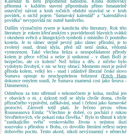
Kalendář tu není připomenut náhodou. Kniha domovsky
přítomná v každém stavení připomínala přímo hmatatelně
ustavičný návrat a kruh ročních období uzavíral se v kruh
povídek, o nichž pojem "šumavský kalendář" a "kalendářová
povídka" nevypovídá nic nutně hanlivého.
Dalším význačným rysem je katolicita této literatury. Rok této
literatury je rokem křesťanským s pravidelností hlavních svátků
i okruhem světců a liturgických symbolů z místního či poutního
kostela. Je to rámec stejně pevný jako rámec přírodní, je to
zvolený osud, drsná idyla, před níž není úniku, vědomá
vymezenost. Také všechna hrůza a neuspořádanost přírody
kolem je přece věčná a nelze jí uniknout - v dlani Boží je
bezpečno, ale co kolem? Než hrůza a děs. z ničeho bylo
vydobyto živobytí, v nic se brzy obrací. Memento mori je právě
příroda kolem, velký les - snad i zdánlivě líbezné české slovo
Šumava opisuje tu neuchopitelnou hrůznost (
Erich Hans
dokonce omylem soudí, že Šumava znamená cosi jako šerava -
Dämmernis).
Odměnou za toto střetnutí s nekonečnem je krása, možná jen
v obavách o ni. z úzkosti rodí se idyla chvíle doma, chvíle
přízračného vyprávění, zaříkávání, snad i čehosi jako šumavské
proroctví. Zároveň totiž platí, že řečeno prvou větou
Rousseauova Emila: "Všechno je dobré, co pochází z rukou
Stvořitelových, vše pokazí ruka člověka." Bylo to tíhnutí k idyle
"zanikajícího světa" venkovského života s nejistou iluzí
souzvuku s přírodou v Bohu, co dovolilo literární reflexi nejen
dobového pocitu. Tento akord, nikoli nevýznamný v německé