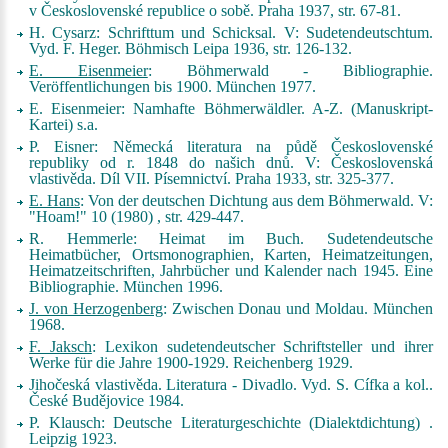
v Československé republice o sobě
. Praha 1937, str. 67-81.
H. Cysarz: Schrifttum und Schicksal. V:
Sudetendeutschtum
.
Vyd. F. Heger. Böhmisch Leipa 1936, str. 126-132.
E. Eisenmeier
:
Böhmerwald - Bibliographie.
Veröffentlichungen bis 1900
. München 1977.
E. Eisenmeier:
Namhafte Böhmerwäldler. A-Z
. (Manuskript-
Kartei) s.a.
P. Eisner: Německá literatura na půdě Československé
republiky od r. 1848 do našich dnů. V:
Československá
vlastivěda. Díl VII. Písemnictví
. Praha 1933, str. 325-377.
E. Hans
: Von der deutschen Dichtung aus dem Böhmerwald. V:
"Hoam!" 10 (1980)
, str. 429-447.
R. Hemmerle:
Heimat im Buch. Sudetendeutsche
Heimatbücher, Ortsmonographien, Karten, Heimatzeitungen,
Heimatzeitschriften, Jahrbücher und Kalender nach 1945. Eine
Bibliographie
. München 1996.
J. von Herzogenberg
:
Zwischen Donau und Moldau
. München
1968.
F. Jaksch
:
Lexikon sudetendeutscher Schriftsteller und ihrer
Werke für die Jahre 1900-1929
. Reichenberg 1929.
Jihočeská vlastivěda. Literatura - Divadlo
. Vyd. S. Cífka a kol..
České Budějovice 1984.
P. Klausch:
Deutsche Literaturgeschichte (Dialektdichtung)
.
Leipzig 1923.