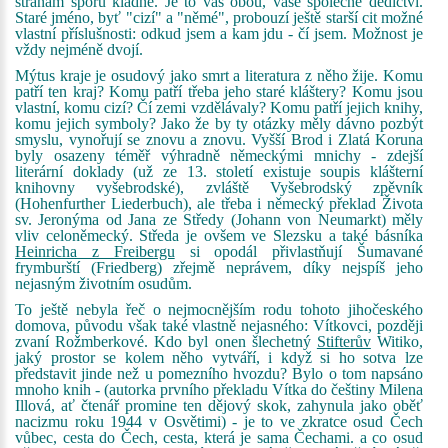
stranám sporu kladně. Je to vás obou, vaše společné dědictví.
Staré jméno, byť "cizí" a "němé", probouzí ještě starší cit možné
vlastní příslušnosti: odkud jsem a kam jdu - čí jsem. Možnost je
vždy nejméně dvojí.
Mýtus kraje je osudový jako smrt a literatura z něho žije. Komu
patří ten kraj? Komu patří třeba jeho staré kláštery? Komu jsou
vlastní, komu cizí? Čí zemi vzdělávaly? Komu patří jejich knihy,
komu jejich symboly? Jako že by ty otázky měly dávno pozbýt
smyslu, vynořují se znovu a znovu. Vyšší Brod i Zlatá Koruna
byly osazeny téměř výhradně německými mnichy - zdejší
literární doklady (už ze 13. století existuje soupis klášterní
knihovny vyšebrodské), zvláště Vyšebrodský zpěvník
(Hohenfurther Liederbuch), ale třeba i německý překlad Života
sv. Jeronýma od Jana ze Středy (Johann von Neumarkt) měly
vliv celoněmecký. Středa je ovšem ve Slezsku a také básníka
Heinricha z Freibergu
si opodál přivlastňují Šumavané
frymburští (Friedberg) zřejmě neprávem, díky nejspíš jeho
nejasným životním osudům.
To ještě nebyla řeč o nejmocnějším rodu tohoto jihočeského
domova, původu však také vlastně nejasného: Vítkovci, později
zvaní Rožmberkové. Kdo byl onen šlechetný
Stifterův
Witiko,
jaký prostor se kolem něho vytváří, i když si ho sotva lze
představit jinde než u pomezního hvozdu? Bylo o tom napsáno
mnoho knih - (autorka prvního překladu Vítka do češtiny Milena
Illová, ať čtenář promine ten dějový skok, zahynula jako oběť
nacizmu roku 1944 v Osvětimi) - je to ve zkratce osud Čech
vůbec, cesta do Čech, cesta, která je sama Čechami. a co osud