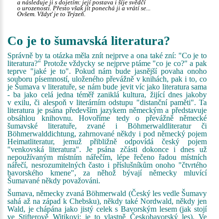
a následuje ji s dojetím: její postava i šíje svědčí
o urozenosti. Přesto však jít ponechá ji a vrátí se...
Ovšem. Vždyť je to Trýzeň.
Co je to šumavská literatura?
Správně by ta otázka měla znít nejprve a ona také zní: "Co je to
literatura?" Protože vždycky se nejprve ptáme "co je co?" a pak
teprve "jaké je to". Pokud nám bude jasnější povaha onoho
souboru písemností, uloženého převážně v knihách, pak i to, co
je Šumava v literatuře, se nám bude jevit víc jako literatura sama
- ba jako celá jedna téměř zaniklá kultura, žijící dnes jakoby
v exilu, či alespoň v literárním odstupu "distanční paměti". Ta
literatura je psána především jazykem německým a představuje
obsáhlou knihovnu. Hovoříme tedy o převážně německé
šumavské literatuře, zvané i Böhmerwaldliteratur či
Böhmerwalddichtung, zahrnované někdy i pod německý pojem
Heimatliteratur, jemuž přibližně odpovídá český pojem
"venkovská literatura". Je psána zčásti dokonce i dnes už
nepoužívaným místním nářečím, lépe řečeno řadou místních
nářečí, nesrozumitelných často i příslušníkům onoho "čtvrtého
bavorského kmene", za něhož bývají německy mluvící
Šumavané někdy považováni.
Šumava, německy zvaná Böhmerwald (Český les vedle Šumavy
sahá až na západ k Chebsku), někdy také Nordwald, někdy jen
Wald, je chápána jako jistý celek s Bavorským lesem (jak stojí
ve
Stifterově
Witikovi: je to vlastně Českobavorský les). Ve