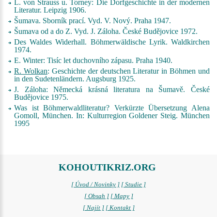
L. von Strauss u. Torney:
Die Dorfgeschichte in der modernen
Literatur
. Leipzig 1906.
Šumava. Sborník prací
. Vyd. V. Nový. Praha 1947.
Šumava od a do Z
. Vyd. J. Záloha. České Budějovice 1972.
Des Waldes Widerhall. Böhmerwäldische Lyrik
. Waldkirchen
1974.
E. Winter:
Tisíc let duchovního zápasu
. Praha 1940.
R. Wolkan
:
Geschichte der deutschen Literatur in Böhmen und
in den Sudetenländern
. Augsburg 1925.
J. Záloha:
Německá krásná literatura na Šumavě
. České
Budějovice 1975.
Was ist Böhmerwaldliteratur? Verkürzte Übersetzung Alena
Gomoll, München. In:
Kulturregion Goldener Steig
. München
1995
KOHOUTIKRIZ.ORG
[ Úvod / Novinky ]
[ Studie ]
[ Obsah ]
[ Mapy ]
[ Najít ]
[ Kontakt ]