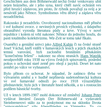
Geschichten aus dem Böhmerwald nechá české venkovany ubít
nejen hrázného, ale i jeho syna, který chtěl navíc ochránit ves
před hrozící záplavou, jen proto, že rybník považují za svůj a je
nenávidí jako Němce. Symbolismus věru děsivý a záplava věru
nezadržitelná.
Rakousko ji nezadrželo. Osvobozený nacionalismus měl přinést
i své kulturní ovoce. z nevinných prvních výhonků, z údajného
obranářství vyrostla literatura půdy a krve. Vývoj v nové
republice i kolem ní vrhl nakonec Němce do jednoho houfu, do
pasti totalitního kolektivizmu. Wir-Zeit se tomu také říkalo.
Osamělci a geniální snivci jako
Alfred Kubin
či na české straně
Josef Váchal, kteří viděli v šumavských lesích a jejich zkazkách
temná varování, byli zacloněni brutálním přitakáním
"konečnému řešení" - nakonec na obou stranách.
Hans Watzlik
neodpověděl roku 1938 na výzvu českých spisovatelů, poslední
pokus o uchování staré země pro obojí z jazyků. Deset let nato
zemřel po válce ve vyhnanství.
Bylo přitom co uchovat. Je nápadné, že zatímco třeba ve
výtvarném umění a v hudbě nepřinesla sudetoněmecká kultura
ve své šumavské odnoži po roce 1918 výraznějšího
představitele, bylo jich v literatuře hned několik, a to s rostoucím
podílem básnické tvorby.
Už v letech 1899-1907 mohl dokonce už zmíněný
Johann Peter
vydávat literární časopis Der Böhmerwald a vydavateli
Steinbrenerovi stálo za to poskytnout mu na sklonku života
"spisovatelskou" vilu Abendfrieden ve Vimperku. To, co