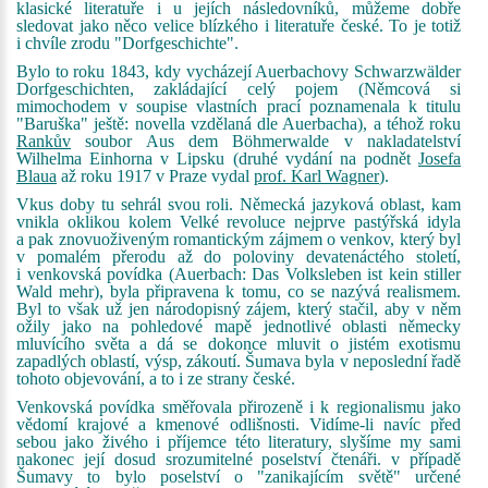
klasické literatuře i u jejích následovníků, můžeme dobře
sledovat jako něco velice blízkého i literatuře české. To je totiž
i chvíle zrodu "Dorfgeschichte".
Bylo to roku 1843, kdy vycházejí Auerbachovy Schwarzwälder
Dorfgeschichten, zakládající celý pojem (Němcová si
mimochodem v soupise vlastních prací poznamenala k titulu
"Baruška" ještě:
novella vzdělaná dle Auerbacha
), a téhož roku
Rankův
soubor Aus dem Böhmerwalde v nakladatelství
Wilhelma Einhorna v Lipsku (druhé vydání na podnět
Josefa
Blaua
až roku 1917 v Praze vydal
prof. Karl Wagner
).
Vkus doby tu sehrál svou roli. Německá jazyková oblast, kam
vnikla oklikou kolem Velké revoluce nejprve pastýřská idyla
a pak znovuoživeným romantickým zájmem o venkov, který byl
v pomalém přerodu až do poloviny devatenáctého století,
i venkovská povídka (Auerbach: Das Volksleben ist kein stiller
Wald mehr), byla připravena k tomu, co se nazývá realismem.
Byl to však už jen národopisný zájem, který stačil, aby v něm
ožily jako na pohledové mapě jednotlivé oblasti německy
mluvícího světa a dá se dokonce mluvit o jistém exotismu
zapadlých oblastí, výsp, zákoutí. Šumava byla v neposlední řadě
tohoto objevování, a to i ze strany české.
Venkovská povídka směřovala přirozeně i k regionalismu jako
vědomí krajové a kmenové odlišnosti. Vidíme-li navíc před
sebou jako živého i příjemce této literatury, slyšíme my sami
nakonec její dosud srozumitelné poselství čtenáři. v případě
Šumavy to bylo poselství o "zanikajícím světě" určené