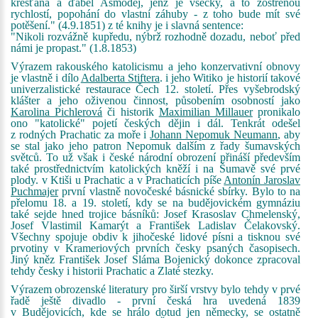
křesťana a ďábel Asmoděj, jenž je všecky, a to zostřenou
rychlostí, popohání do vlastní záhuby - z toho bude mít své
potěšení." (4.9.1851) z té knihy je i slavná sentence:
"Nikoli rozvážně kupředu, nýbrž rozhodně dozadu, neboť před
námi je propast." (1.8.1853)
Výrazem rakouského katolicismu a jeho konzervativní obnovy
je vlastně i dílo
Adalberta Stiftera
. i jeho Witiko je historií takové
univerzalistické restaurace Čech 12. století. Přes vyšebrodský
klášter a jeho oživenou činnost, působením osobností jako
Karolina Pichlerová
či historik
Maximilian Millauer
pronikalo
ono "katolické" pojetí českých dějin i dál. Tenkrát odešel
z rodných Prachatic za moře i
Johann Nepomuk Neumann
, aby
se stal jako jeho patron Nepomuk dalším z řady šumavských
světců. To už však i české národní obrození přináší především
také prostřednictvím katolických kněží i na Šumavě své prvé
plody. v Ktiši u Prachatic a v Prachaticích píše
Antonín Jaroslav
Puchmajer
první vlastně novočeské básnické sbírky. Bylo to na
přelomu 18. a 19. století, kdy se na budějovickém gymnáziu
také sejde hned trojice básníků: Josef Krasoslav Chmelenský,
Josef Vlastimil Kamarýt a František Ladislav Čelakovský.
Všechny spojuje obdiv k jihočeské lidové písni a tisknou své
prvotiny v Krameriových prvních česky psaných časopisech.
Jiný kněz František Josef Sláma Bojenický dokonce zpracoval
tehdy česky i historii Prachatic a Zlaté stezky.
Výrazem obrozenské literatury pro širší vrstvy bylo tehdy v prvé
řadě ještě divadlo - první česká hra uvedená 1839
v Budějovicích, kde se hrálo dotud jen německy, se ostatně