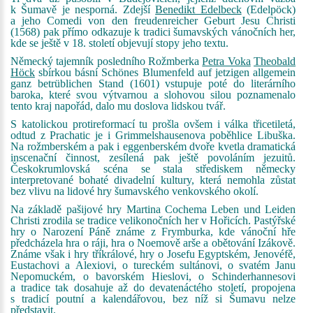
k Šumavě je nesporná. Zdejší
Benedikt Edelbeck
(Edelpöck)
a jeho Comedi von den freudenreicher Geburt Jesu Christi
(1568) pak přímo odkazuje k tradici šumavských vánočních her,
kde se ještě v 18. století objevují stopy jeho textu.
Německý tajemník posledního Rožmberka
Petra Voka
Theobald
Höck
sbírkou básní Schönes Blumenfeld auf jetzigen allgemein
ganz betrüblichen Stand (1601) vstupuje poté do literárního
baroka, které svou výtvarnou a slohovou silou poznamenalo
tento kraj napořád, dalo mu doslova lidskou tvář.
S katolickou protireformací tu prošla ovšem i válka třicetiletá,
odtud z Prachatic je i Grimmelshausenova poběhlice Libuška.
Na rožmberském a pak i eggenberském dvoře kvetla dramatická
inscenační činnost, zesílená pak ještě povoláním jezuitů.
Českokrumlovská scéna se stala střediskem německy
interpretované bohaté divadelní kultury, která nemohla zůstat
bez vlivu na lidové hry šumavského venkovského okolí.
Na základě pašijové hry Martina Cochema Leben und Leiden
Christi zrodila se tradice velikonočních her v Hořicích. Pastýřské
hry o Narození Páně známe z Frymburka, kde vánoční hře
předcházela hra o ráji, hra o Noemově arše a obětování Izákově.
Známe však i hry tříkrálové, hry o Josefu Egyptském, Jenovéfě,
Eustachovi a Alexiovi, o tureckém sultánovi, o svatém Janu
Nepomuckém, o bavorském Hieslovi, o Schinderhannesovi
a tradice tak dosahuje až do devatenáctého století, propojena
s tradicí poutní a kalendářovou, bez níž si Šumavu nelze
představit.