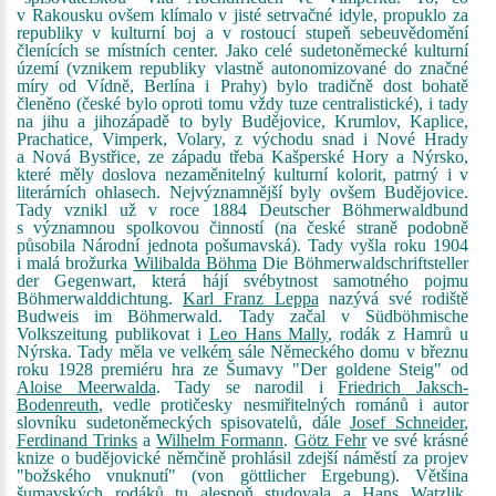
v Rakousku ovšem klímalo v jisté setrvačné idyle, propuklo za
republiky v kulturní boj a v rostoucí stupeň sebeuvědomění
členících se místních center. Jako celé sudetoněmecké kulturní
území (vznikem republiky vlastně autonomizované do značné
míry od Vídně, Berlína i Prahy) bylo tradičně dost bohatě
členěno (české bylo oproti tomu vždy tuze centralistické), i tady
na jihu a jihozápadě to byly Budějovice, Krumlov, Kaplice,
Prachatice, Vimperk, Volary, z východu snad i Nové Hrady
a Nová Bystřice, ze západu třeba Kašperské Hory a Nýrsko,
které měly doslova nezaměnitelný kulturní kolorit, patrný i v
literárních ohlasech. Nejvýznamnější byly ovšem Budějovice.
Tady vznikl už v roce 1884 Deutscher Böhmerwaldbund
s významnou spolkovou činností (na české straně podobně
působila Národní jednota pošumavská). Tady vyšla roku 1904
i malá brožurka
Wilibalda Böhma
Die Böhmerwaldschriftsteller
der Gegenwart, která hájí svébytnost samotného pojmu
Böhmerwalddichtung.
Karl Franz Leppa
nazývá své rodiště
Budweis im Böhmerwald. Tady začal v Südböhmische
Volkszeitung publikovat i
Leo Hans Mally
, rodák z Hamrů u
Nýrska. Tady měla ve velkém sále Německého domu v březnu
roku 1928 premiéru hra ze Šumavy "Der goldene Steig" od
Aloise Meerwalda
. Tady se narodil i
Friedrich Jaksch-
Bodenreuth
, vedle protičesky nesmiřitelných románů i autor
slovníku sudetoněmeckých spisovatelů, dále
Josef Schneider
,
Ferdinand Trinks
a
Wilhelm Formann
.
Götz Fehr
ve své krásné
knize o budějovické němčině prohlásil zdejší náměstí za projev
"božského vnuknutí" (von göttlicher Ergebung). Většina
šumavských rodáků tu alespoň studovala a
Hans Watzlik
,