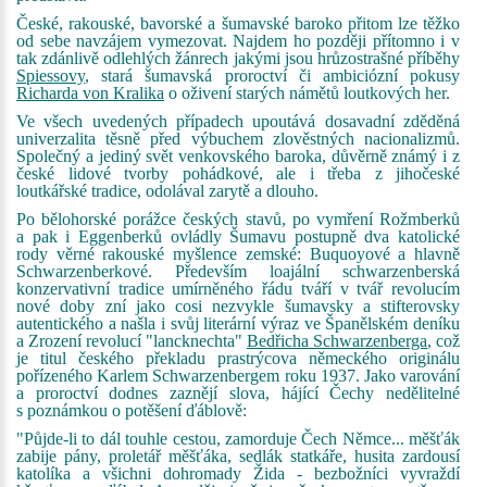
České, rakouské, bavorské a šumavské baroko přitom lze těžko
od sebe navzájem vymezovat. Najdem ho později přítomno i v
tak zdánlivě odlehlých žánrech jakými jsou hrůzostrašné příběhy
Spiessovy
, stará šumavská proroctví či ambiciózní pokusy
Richarda von Kralika
o oživení starých námětů loutkových her.
Ve všech uvedených případech upoutává dosavadní zděděná
univerzalita těsně před výbuchem zlověstných nacionalizmů.
Společný a jediný svět venkovského baroka, důvěrně známý i z
české lidové tvorby pohádkové, ale i třeba z jihočeské
loutkářské tradice, odolával zarytě a dlouho.
Po bělohorské porážce českých stavů, po vymření Rožmberků
a pak i Eggenberků ovládly Šumavu postupně dva katolické
rody věrné rakouské myšlence zemské: Buquoyové a hlavně
Schwarzenberkové. Především loajální schwarzenberská
konzervativní tradice umírněného řádu tváří v tvář revolucím
nové doby zní jako cosi nezvykle šumavsky a stifterovsky
autentického a našla i svůj literární výraz ve Španělském deníku
a Zrození revolucí "lancknechta"
Bedřicha Schwarzenberga
, což
je titul českého překladu prastrýcova německého originálu
pořízeného Karlem Schwarzenbergem roku 1937. Jako varování
a proroctví dodnes zaznějí slova, hájící Čechy nedělitelné
s poznámkou o potěšení ďáblově:
"Půjde-li to dál touhle cestou, zamorduje Čech Němce... měšťák
zabije pány, proletář měšťáka, sedlák statkáře, husita zardousí
katolíka a všichni dohromady Žida - bezbožníci vyvraždí