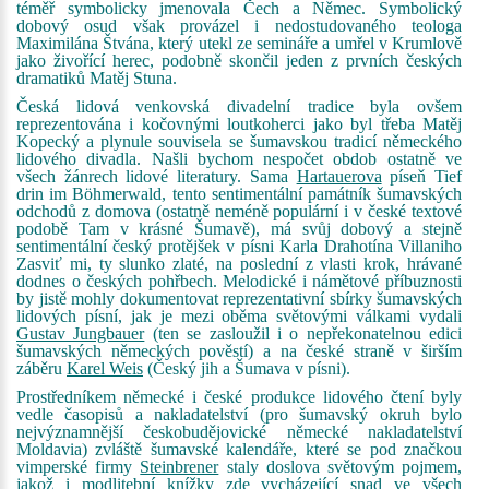
téměř symbolicky jmenovala Čech a Němec. Symbolický
dobový osud však provázel i nedostudovaného teologa
Maximilána Štvána, který utekl ze semináře a umřel v Krumlově
jako živořící herec, podobně skončil jeden z prvních českých
dramatiků Matěj Stuna.
Česká lidová venkovská divadelní tradice byla ovšem
reprezentována i kočovnými loutkoherci jako byl třeba Matěj
Kopecký a plynule souvisela se šumavskou tradicí německého
lidového divadla. Našli bychom nespočet obdob ostatně ve
všech žánrech lidové literatury. Sama
Hartauerova
píseň Tief
drin im Böhmerwald, tento sentimentální památník šumavských
odchodů z domova (ostatně neméně populární i v české textové
podobě Tam v krásné Šumavě), má svůj dobový a stejně
sentimentální český protějšek v písni Karla Drahotína Villaniho
Zasviť mi, ty slunko zlaté, na poslední z vlasti krok, hrávané
dodnes o českých pohřbech. Melodické i námětové příbuznosti
by jistě mohly dokumentovat reprezentativní sbírky šumavských
lidových písní, jak je mezi oběma světovými válkami vydali
Gustav Jungbauer
(ten se zasloužil i o nepřekonatelnou edici
šumavských německých pověstí) a na české straně v širším
záběru
Karel Weis
(Český jih a Šumava v písni).
Prostředníkem německé i české produkce lidového čtení byly
vedle časopisů a nakladatelství (pro šumavský okruh bylo
nejvýznamnější českobudějovické německé nakladatelství
Moldavia) zvláště šumavské kalendáře, které se pod značkou
vimperské firmy
Steinbrener
staly doslova světovým pojmem,
jakož i modlitební knížky zde vycházející snad ve všech