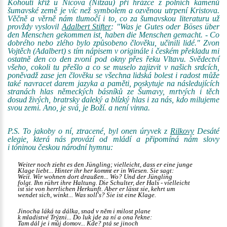
Kohoutí kříž u Nicova (Nitzau) při hrázce z polních kamenů
šumavské země je víc než symbolem a ozvěnou utrpení Kristova.
Věčně a věrně nám tlumočí i to, co za šumavskou literaturu už
provždy vyslovil
Adalbert Stifter
: "Was je Gutes oder Böses über
den Menschen gekommen ist, haben die Menschen gemacht. - Co
dobrého nebo zlého bylo způsobeno člověku, učinili lidé." Zvon
Vojtěch (Adalbert) s tím nápisem v originále i českém překladu mi
ostatně den co den zvoní pod okny přes řeku Vltavu. Svědectví
všeho, cokoli tu přešlo a co se muselo zajizvit v našich srdcích,
poněvadž zase jen člověku se všechna lidská bolest i radost může
také navracet darem jazyka a paměti, poskytuje na následujících
stranách hlas německých básníků ze Šumavy, mrtvých i těch
dosud živých, bratrsky daleký a blízký hlas i za nás, kdo milujeme
svou zemi. Ano, je svá, je Boží. a není vinna.
P.S. To jakoby o ní, ztracené, byl onen úryvek z
Rilkovy
Desáté
elegie, která nás provází od mládí a připomíná nám slovy
i tóninou českou národní hymnu:
Weiter noch zieht es den Jüngling; vielleicht, dass er eine junge
Klage liebt... Hinter ihr her kommt er in Wiesen. Sie sagt:
Weit. Wir wohnen dort draußen... Wo? Und der Jüngling
folgt. Ihn rührt ihre Haltung. Die Schulter, der Hals - vielleicht
ist sie von herrlichen Herkunft. Aber er lässt sie, kehrt um
wendet sich, winkt... Was soll's? Sie ist eine Klage.
Jinocha láká ta dálka, snad v něm i milost plane
k mladistvé Trýzni... Do luk jde za ní a ona řekne:
Tam dál je i můj domov... Kde? ptá se jinoch