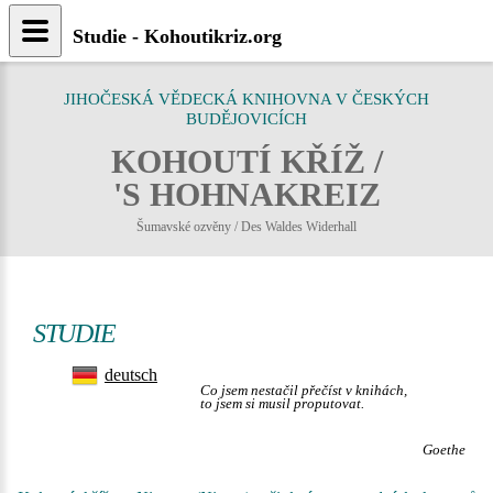
Studie - Kohoutikriz.org
JIHOČESKÁ VĚDECKÁ KNIHOVNA V ČESKÝCH
BUDĚJOVICÍCH
KOHOUTÍ KŘÍŽ /
'S HOHNAKREIZ
Šumavské ozvěny / Des Waldes Widerhall
STUDIE
deutsch
Co jsem nestačil přečíst v knihách,
to jsem si musil proputovat.
Goethe