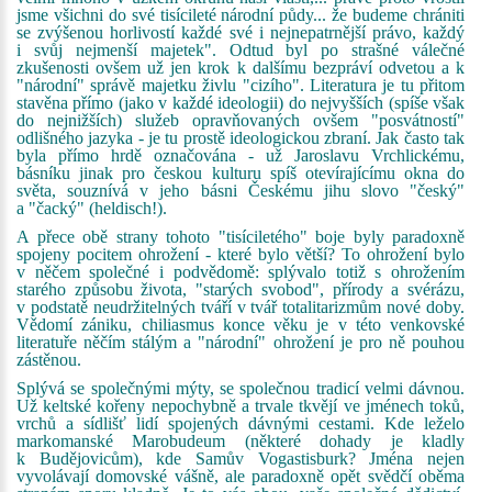
jsme všichni do své tisícileté národní půdy... že budeme chrániti
se zvýšenou horlivostí každé své i nejnepatrnější právo, každý
i svůj nejmenší majetek". Odtud byl po strašné válečné
zkušenosti ovšem už jen krok k dalšímu bezpráví odvetou a k
"národní" správě majetku živlu "cizího". Literatura je tu přitom
stavěna přímo (jako v každé ideologii) do nejvyšších (spíše však
do nejnižších) služeb opravňovaných ovšem "posvátností"
odlišného jazyka - je tu prostě ideologickou zbraní. Jak často tak
byla přímo hrdě označována - už Jaroslavu Vrchlickému,
básníku jinak pro českou kulturu spíš otevírajícímu okna do
světa, souznívá v jeho básni Českému jihu slovo "český"
a "čacký" (heldisch!).
A přece obě strany tohoto "tisíciletého" boje byly paradoxně
spojeny pocitem ohrožení - které bylo větší? To ohrožení bylo
v něčem společné i podvědomě: splývalo totiž s ohrožením
starého způsobu života, "starých svobod", přírody a svérázu,
v podstatě neudržitelných tváří v tvář totalitarizmům nové doby.
Vědomí zániku, chiliasmus konce věku je v této venkovské
literatuře něčím stálým a "národní" ohrožení je pro ně pouhou
zástěnou.
Splývá se společnými mýty, se společnou tradicí velmi dávnou.
Už keltské kořeny nepochybně a trvale tkvějí ve jménech toků,
vrchů a sídlišť lidí spojených dávnými cestami. Kde leželo
markomanské Marobudeum (některé dohady je kladly
k Budějovicům), kde Samův Vogastisburk? Jména nejen
vyvolávají domovské vášně, ale paradoxně opět svědčí oběma