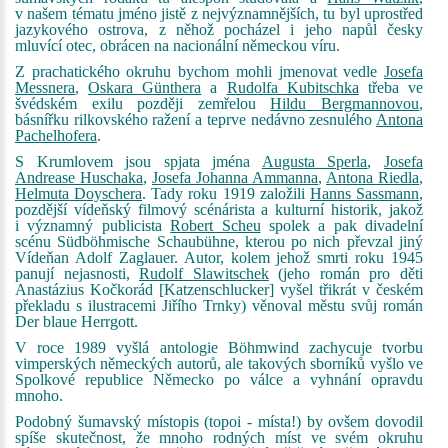
v našem tématu jméno jistě z nejvýznamnějších, tu byl uprostřed
jazykového ostrova, z něhož pocházel i jeho napůl česky
mluvící otec, obrácen na nacionální německou víru.
Z prachatického okruhu bychom mohli jmenovat vedle
Josefa
Messnera
,
Oskara Günthera
a
Rudolfa Kubitschka
třeba ve
švédském exilu později zemřelou
Hildu Bergmannovou
,
básnířku rilkovského ražení a teprve nedávno zesnulého
Antona
Pachelhofera
.
S Krumlovem jsou spjata jména
Augusta Sperla
,
Josefa
Andrease Huschaka
,
Josefa Johanna Ammanna
,
Antona Riedla
,
Helmuta Doyschera
. Tady roku 1919 založili
Hanns Sassmann
,
pozdější vídeňský filmový scénárista a kulturní historik, jakož
i významný publicista
Robert Scheu
spolek a pak divadelní
scénu Südböhmische Schaubühne, kterou po nich převzal jiný
Vídeňan Adolf Zaglauer. Autor, kolem jehož smrti roku 1945
panují nejasnosti,
Rudolf Slawitschek
(jeho román pro děti
Anastázius Kočkorád [Katzenschlucker] vyšel třikrát v českém
překladu s ilustracemi Jiřího Trnky) věnoval městu svůj román
Der blaue Herrgott.
V roce 1989 vyšlá antologie Böhmwind zachycuje tvorbu
vimperských německých autorů, ale takových sborníků vyšlo ve
Spolkové republice Německo po válce a vyhnání opravdu
mnoho.
Podobný šumavský místopis (
topoi
- místa!) by ovšem dovodil
spíše skutečnost, že mnoho rodných míst ve svém okruhu