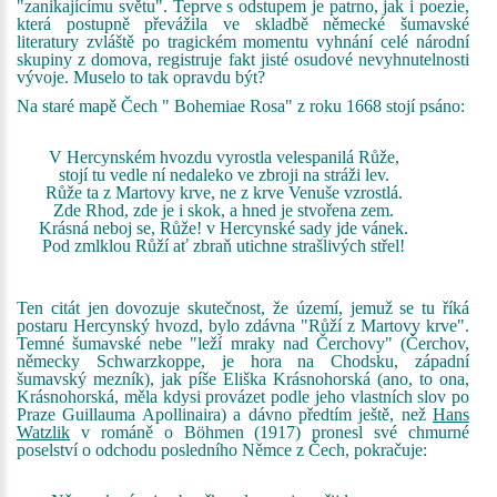
"zanikajícímu světu". Teprve s odstupem je patrno, jak i poezie,
která postupně převážila ve skladbě německé šumavské
literatury zvláště po tragickém momentu vyhnání celé národní
skupiny z domova, registruje fakt jisté osudové nevyhnutelnosti
vývoje. Muselo to tak opravdu být?
Na staré mapě Čech "
Bohemiae Rosa
" z roku 1668 stojí psáno:
V Hercynském hvozdu vyrostla velespanilá Růže,
stojí tu vedle ní nedaleko ve zbroji na stráži lev.
Růže ta z Martovy krve, ne z krve Venuše vzrostlá.
Zde Rhod, zde je i skok, a hned je stvořena zem.
Krásná neboj se, Růže! v Hercynské sady jde vánek.
Pod zmlklou Růží ať zbraň utichne strašlivých střel!
Ten citát jen dovozuje skutečnost, že území, jemuž se tu říká
postaru Hercynský hvozd, bylo zdávna "Růží z Martovy krve".
Temné šumavské nebe "leží mraky nad Čerchovy" (Čerchov,
německy Schwarzkoppe, je hora na Chodsku, západní
šumavský mezník), jak píše Eliška Krásnohorská (ano, to ona,
Krásnohorská, měla kdysi provázet podle jeho vlastních slov po
Praze Guillauma Apollinaira) a dávno předtím ještě, než
Hans
Watzlik
v románě o Böhmen (1917) pronesl své chmurné
poselství o odchodu posledního Němce z Čech, pokračuje: