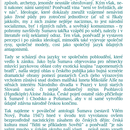
způsob, archetyp, jenomže neustále ohrožovaný. Kým však, ne-
li nakonec námi samými? Poněvadž vina "není ve hvězdách, ale
v nás". Ideologie, které dokázaly zneužít vzájemné nenávisti
jako živné půdy pro zotročení jednotlivce (ať už si říkaly
jakkoliv, my z nich známe nejlépe nacizmus, to jest národní
socializmus, byť i různých ražeb, a sovětský komunizmus - ty
pohromy navštívily Šumavu takřka vzápětí po sobě), nalezly i v
literatuře svůj neklamný odraz. Ten však, poněvadž je vystaven
percepci i po zániku ideologií, mimoděk také vyjevuje společné
rysy, společné modely, cosi jako společný jazyk údajných
antagonismů.
Tady se scházejí dva jazyky ve společném pobloudění, které
vedlo k zániku. Jako byla Šumava objevována pro německy
mluvící jazykovou oblast coby exotická krajina "zapomenutých
bratří", našla stejný ohlas u českého publika jako bujná scenérie
dramatické obrany pomezí prastarých Čech (jeho výrazovým
vrcholem zůstává snad dodnes malířská luneta Mikoláše Alše na
stěnách interiéru Národního divadla v Praze) v kroji starých
Slovanů navíc či stejně dodatečný mýtus Psohlavců
(Hundköpfe) Aloise Jiráska. České pojetí ostatně rádo přičleňuje
k Šumavě i Chodsko a Pošumaví, aby v ní samé vytvořilo
údajně zdávna národně českou končinu.
Tak najdeme v poválečné antologii Šumava (sestavil Vilém
Nový, Praha 1947) hned v úvodu tezi vyvolanou ovšem
bezprostředně nacistickým zásahem do českých dějin: česká
kultura musí "říditi se příkladem Sovětů" a poněvadž "je nás
velmi mnoho v úzkém okruhu naší vlasti,... právě proto vrostli