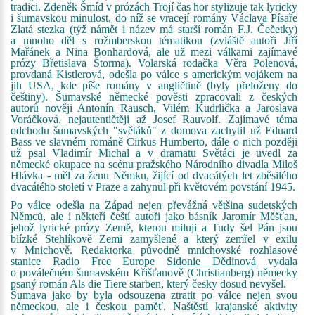
tradici. Zdeněk Šmíd v prózách Trojí čas hor stylizuje tak lyricky
i šumavskou minulost, do níž se vracejí romány Václava Písaře
Zlatá stezka (týž námět i název má starší román F.J. Čečetky)
a mnoho děl s rožmberskou tématikou (zvláště autoři Jiří
Mařánek a Nina Bonhardová, ale už mezi válkami zajímavé
prózy Břetislava Štorma). Volarská rodačka Věra Polenová,
provdaná Kistlerová, odešla po válce s americkým vojákem na
jih USA, kde píše romány v angličtině (byly přeloženy do
češtiny). Šumavské německé pověsti zpracovali z českých
autorů nověji Antonín Rausch, Vilém Kudrlička a Jaroslava
Voráčková, nejautentičtěji až Josef Rauvolf. Zajímavé téma
odchodu šumavských "světáků" z domova zachytil už Eduard
Bass ve slavném románě Cirkus Humberto, dále o nich později
už psal Vladimír Michal a v dramatu Světáci je uvedl za
německé okupace na scénu pražského Národního divadla Miloš
Hlávka - měl za ženu Němku, žijící od dvacátých let zběsilého
dvacátého století v Praze a zahynul při květovém povstání 1945.
Po válce odešla na Západ nejen převážná většina sudetských
Němců, ale i někteří čeští autoři jako básník Jaromír Měšťan,
jehož lyrické prózy Země, kterou miluji a Tudy šel Pán jsou
blízké Stehlíkově Zemi zamyšlené a který zemřel v exilu
v Mnichově. Redaktorka původně mnichovské rozhlasové
stanice Radio Free Europe
Sidonie Dědinová
vydala
o poválečném šumavském Křišťanově (Christianberg) německy
psaný román Als die Tiere starben, který česky dosud nevyšel.
Šumava jako by byla odsouzena ztratit po válce nejen svou
německou, ale i českou paměť. Naštěstí krajanské aktivity