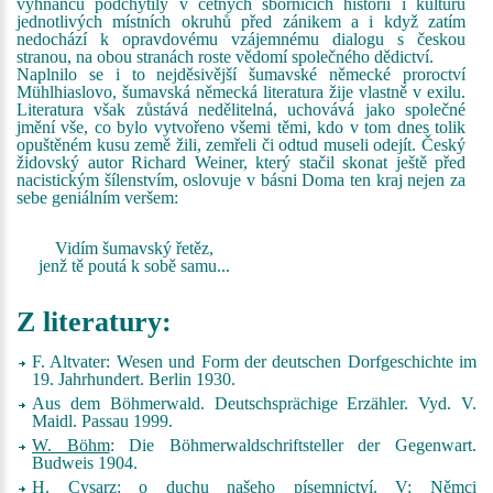
vyhnanců podchytily v četných sbornících historii i kulturu
jednotlivých místních okruhů před zánikem a i když zatím
nedochází k opravdovému vzájemnému dialogu s českou
stranou, na obou stranách roste vědomí společného dědictví.
Naplnilo se i to nejděsivější šumavské německé proroctví
Mühlhiaslovo, šumavská německá literatura žije vlastně v exilu.
Literatura však zůstává nedělitelná, uchovává jako společné
jmění vše, co bylo vytvořeno všemi těmi, kdo v tom dnes tolik
opuštěném kusu země žili, zemřeli či odtud museli odejít. Český
židovský autor Richard Weiner, který stačil skonat ještě před
nacistickým šílenstvím, oslovuje v básni Doma ten kraj nejen za
sebe geniálním veršem:
Vidím šumavský řetěz,
jenž tě poutá k sobě samu...
Z literatury:
F. Altvater:
Wesen und Form der deutschen Dorfgeschichte im
19. Jahrhundert
. Berlin 1930.
Aus dem Böhmerwald. Deutschsprächige Erzähler
. Vyd. V.
Maidl. Passau 1999.
W. Böhm
:
Die Böhmerwaldschriftsteller der Gegenwart
.
Budweis 1904.
H. Cysarz: o duchu našeho písemnictví. V:
Němci