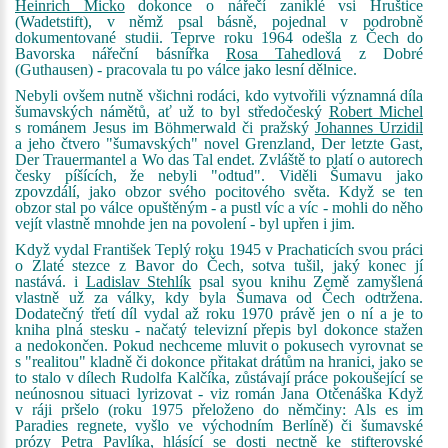
Heinrich Micko
dokonce o nářečí zaniklé vsi Hruštice
(Wadetstift), v němž psal básně, pojednal v podrobně
dokumentované studii. Teprve roku 1964 odešla z Čech do
Bavorska nářeční básnířka
Rosa Tahedlová
z Dobré
(Guthausen) - pracovala tu po válce jako lesní dělnice.
Nebyli ovšem nutně všichni rodáci, kdo vytvořili významná díla
šumavských námětů, ať už to byl středočeský
Robert Michel
s románem Jesus im Böhmerwald či pražský
Johannes Urzidil
a jeho čtvero "šumavských" novel Grenzland, Der letzte Gast,
Der Trauermantel a Wo das Tal endet. Zvláště to platí o autorech
česky píšících, že nebyli "odtud". Viděli Šumavu jako
zpovzdálí, jako obzor svého pocitového světa. Když se ten
obzor stal po válce opuštěným - a pustl víc a víc - mohli do něho
vejít vlastně mnohde jen na povolení - byl upřen i jim.
Když vydal František Teplý roku 1945 v Prachaticích svou práci
o Zlaté stezce z Bavor do Čech, sotva tušil, jaký konec jí
nastává. i
Ladislav Stehlík
psal svou knihu Země zamyšlená
vlastně už za války, kdy byla Šumava od Čech odtržena.
Dodatečný třetí díl vydal až roku 1970 právě jen o ní a je to
kniha plná stesku - načatý televizní přepis byl dokonce stažen
a nedokončen. Pokud nechceme mluvit o pokusech vyrovnat se
s "realitou" kladně či dokonce přitakat drátům na hranici, jako se
to stalo v dílech Rudolfa Kalčíka, zůstávají práce pokoušející se
neúnosnou situaci lyrizovat - viz román Jana Otčenáška Když
v ráji pršelo (roku 1975 přeloženo do němčiny: Als es im
Paradies regnete, vyšlo ve východním Berlíně) či šumavské
prózy Petra Pavlíka, hlásící se dosti nectně ke stifterovské