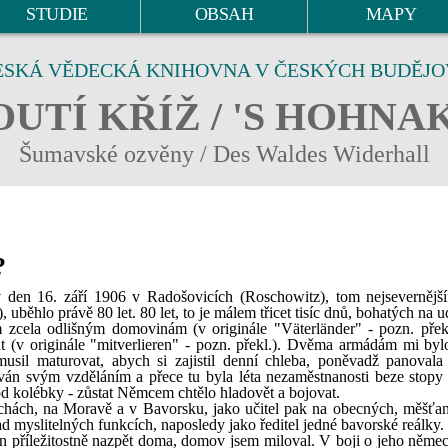
STUDIE
OBSAH
MAPY
ESKÁ VĚDECKÁ KNIHOVNA V ČESKÝCH BUDĚJO
UTÍ KŘÍŽ / 'S HOHNA
Šumavské ozvěny / Des Waldes Widerhall
?
 den 16. září 1906 v Radošovicích (Roschowitz), tom nejsevernějš
 uběhlo právě 80 let. 80 let, to je málem třicet tisíc dnů, bohatých na ud
zcela odlišným domovinám (v originále "Väterländer" - pozn. přek
át (v originále "mitverlieren" - pozn. překl.). Dvěma armádám mi bylo
usil maturovat, abych si zajistil denní chleba, poněvadž panovala
ván svým vzděláním a přece tu byla léta nezaměstnanosti beze stopy 
 kolébky - zůstat Němcem chtělo hladovět a bojovat.
echách, na Moravě a v Bavorsku, jako učitel pak na obecných, měšťa
myslitelných funkcích, naposledy jako ředitel jedné bavorské reálky.
n příležitostně nazpět doma, domov jsem miloval. V boji o jeho němec