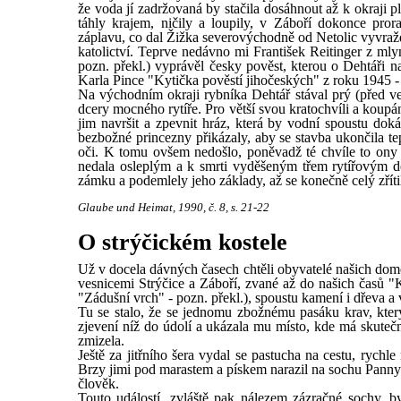
že voda jí zadržovaná by stačila dosáhnout až k okraji p
táhly krajem, ničily a loupily, v Záboří dokonce pror
záplavu, co dal Žižka severovýchodně od Netolic vyvražd
katolictví. Teprve nedávno mi František Reitinger z ml
pozn. překl.) vyprávěl česky pověst, kterou o Dehtáři n
Karla Pince "Kytička pověstí jihočeských" z roku 1945 -
Na východním okraji rybníka Dehtář stával prý (před ves
dcery mocného rytíře. Pro větší svou kratochvíli a koupá
jim navršit a zpevnit hráz, která by vodní spoustu dok
bezbožné princezny přikázaly, aby se stavba ukončila te
oči. K tomu ovšem nedošlo, poněvadž té chvíle to ony zt
nedala osleplým a k smrti vyděšeným třem rytířovým d
zámku a podemlely jeho základy, až se konečně celý zříti
Glaube und Heimat, 1990, č. 8, s. 21-22
O strýčickém kostele
Už v docela dávných časech chtěli obyvatelé našich dom
vesnicemi Strýčice a Záboří, zvané až do našich časů "
"Zádušní vrch" - pozn. překl.), spoustu kamení i dřeva a
Tu se stalo, že se jednomu zbožnému pasáku krav, kter
zjevení níž do údolí a ukázala mu místo, kde má skutečn
zmizela.
Ještě za jitřního šera vydal se pastucha na cestu, rych
Brzy jimi pod marastem a pískem narazil na sochu Panny 
člověk.
Touto událostí, zvláště pak nálezem zázračné sochy, by