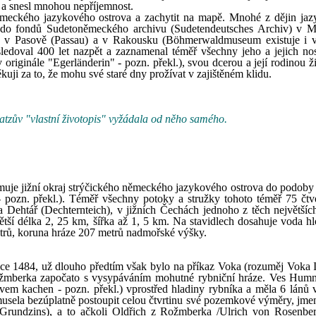
) a snesl mnohou nepříjemnost.
ěmeckého jazykového ostrova a zachytit na mapě. Mnohé z dějin ja
žit do fondů Sudetoněmeckého archivu (Sudetendeutsches Archiv) v 
 Pasově (Passau) a v Rakousku (Böhmerwaldmuseum existuje i v
edoval 400 let nazpět a zaznamenal téměř všechny jeho a jejich nos
riginále "Egerländerin" - pozn. překl.), svou dcerou a její rodinou ži
 za to, že mohu své staré dny prožívat v zajištěném klidu.
upatzův "vlastní životopis" vyžádala od něho samého.
uje jižní okraj strýčického německého jazykového ostrova do podoby 
- pozn. překl.). Téměř všechny potoky a stružky tohoto téměř 75 čtv
ka Dehtář (Dechternteich), v jižních Čechách jednoho z těch největšíc
větší délka 2, 25 km, šířka až 1, 5 km. Na stavidlech dosahuje voda h
trů, koruna hráze 207 metrů nadmořské výšky.
oce 1484, už dlouho předtím však bylo na příkaz Voka (rozuměj Voka II
ožmberka započato s vysypáváním mohutné rybniční hráze. Ves Humn
vem kachen - pozn. překl.) vprostřed hladiny rybníka a měla 6 lánů v
sela bezúplatně postoupit celou čtvrtinu své pozemkové výměry, jmen
 (Grundzins), a to ačkoli Oldřich z Rožmberka /Ulrich von Rosenbe