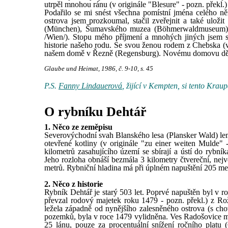
utrpěl mnohou ránu (v originále "Blesure" - pozn. překl.
Podařilo se mi snést všechna pomístní jména celého n
ostrova jsem prozkoumal, stačil zveřejnit a také ulo
(München), Šumavského muzea (Böhmerwaldmuseum) v
/Wien/). Stopu mého příjmení a mnohých jiných jsem sl
historie našeho rodu. Se svou ženou rodem z Chebska (v o
našem domě v Řezně (Regensburg). Novému domovu děkuji
Glaube und Heimat, 1986, č. 9-10, s. 45
P.S.
Fanny Lindauerová
, žijící v Kempten, si tento Kra
O rybníku Dehtář
1. Něco ze zeměpisu
Severovýchodní svah Blanského lesa (Plansker Wald) lem
otevřené kotliny (v originále "zu einer weiten Mulde" 
kilometrů zasahujícího území se sbírají a ústí do rybní
Jeho rozloha obnáší bezmála 3 kilometry čtvereční, nej
metrů. Rybniční hladina má při úplném napuštění 205 me
2. Něco z historie
Rybník Dehtář je starý 503 let. Poprvé napuštěn byl v r
převzal rodový majetek roku 1479 - pozn. překl.) z R
ležela západně od nynějšího zalesněného ostrova (s cho
pozemků, byla v roce 1479 vylidněna. Ves Radošovice mu
25 lánu, pouze za procentuální snížení ročního platu