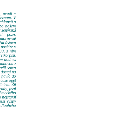
, uvádí v
seznam. V
 chlapců a
 po našem
inženýrská
n! - pozn.
homoravské
kém ústavu
 posléze v
38, s ním
reikorpsů.
am dodnes
mannovou z
čil sotva
 dostal na
 navíc do
 čase opět
telem. Žil
endy, psal
 německého
 nejstarší
zší výspy
 dlouhého