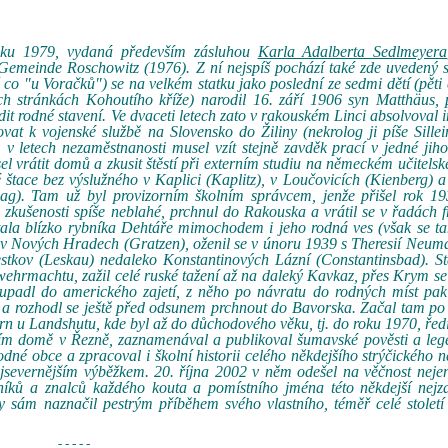
roku 1979, vydaná především zásluhou
Karla Adalberta Sedlmeyera
Gemeinde Roschowitz (1976). Z ní nejspíš pochází také zde uvedený 
 co "u Voračků") se na velkém statku jako poslední ze sedmi dětí (pěti
h stránkách Kohoutího kříže) narodil 16. září 1906 syn Matthäus,
t rodné stavení. Ve dvaceti letech zato v rakouském Linci absolvoval 
at k vojenské službě na Slovensko do Žiliny (nekrolog ji píše Sillei
m v letech nezaměstnanosti musel vzít stejně zavděk prací v jedné ji
l vrátit domů a zkusit štěstí při externím studiu na německém učitels
štace bez výslužného v Kaplici (Kaplitz), v Loučovicích (Kienberg) a
ag). Tam už byl provizorním školním správcem, jenže přišel rok 19
 zkušenosti spíše neblahé, prchnul do Rakouska a vrátil se v řadách f
tala blízko rybníka Dehtáře mimochodem i jeho rodná ves (však se t
e v Nových Hradech (Gratzen), oženil se v únoru 1939 s Theresií Neu
kov (Leskau) nedaleko Konstantinových Lázní (Constantinsbad). Sta
 wehrmachtu, zažil celé ruské tažení až na daleký Kavkaz, přes Krym se
padl do amerického zajetí, z něho po návratu do rodných míst pak
 a rozhodl se ještě před odsunem prchnout do Bavorska. Začal tam po
rn u Landshutu, kde byl až do důchodového věku, tj. do roku 1970, ředi
tním domě v Řezně, zaznamenával a publikoval šumavské pověsti a leg
dné obce a zpracoval i školní historii celého někdejšího strýčického
jsevernějším výběžkem. 20. října 2002 v něm odešel na věčnost nejen
níků a znalců každého kouta a pomístního jména této někdejší nejza
 sám naznačil pestrým příběhem svého vlastního, téměř celé století
- - - - -