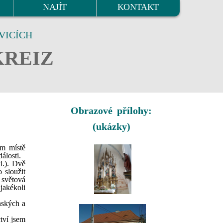
NAJÍT
KONTAKT
VICÍCH
KREIZ
Obrazové přílohy:
(ukázky)
ím místě
álosti.
l.). Dvě
 sloužit
 světová
jakékoli
nských a
tví jsem