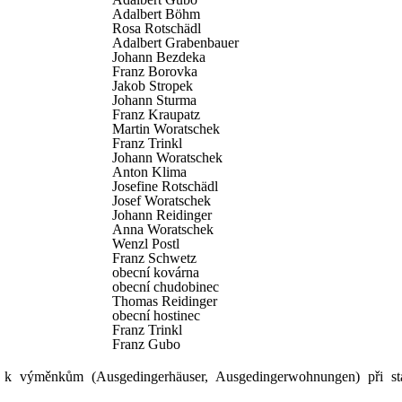
Adalbert Böhm
Rosa Rotschädl
Adalbert Grabenbauer
Johann Bezdeka
Franz Borovka
Jakob Stropek
Johann Sturma
Franz Kraupatz
Martin Woratschek
Franz Trinkl
Johann Woratschek
Anton Klima
Josefine Rotschädl
Josef Woratschek
Johann Reidinger
Anna Woratschek
Wenzl Postl
Franz Schwetz
obecní kovárna
obecní chudobinec
Thomas Reidinger
obecní hostinec
Franz Trinkl
Franz Gubo
 k výměnkům (Ausgedingerhäuser, Ausgedingerwohnungen) při sta