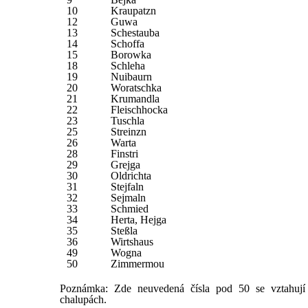
10
Kraupatzn
12
Guwa
13
Schestauba
14
Schoffa
15
Borowka
18
Schleha
19
Nuibaurn
20
Woratschka
21
Krumandla
22
Fleischhocka
23
Tuschla
25
Streinzn
26
Warta
28
Finstri
29
Grejga
30
Oldrichta
31
Stejfaln
32
Sejmaln
33
Schmied
34
Herta, Hejga
35
Steßla
36
Wirtshaus
49
Wogna
50
Zimmermou
Poznámka: Zde neuvedená čísla pod 50 se vztahují
chalupách.