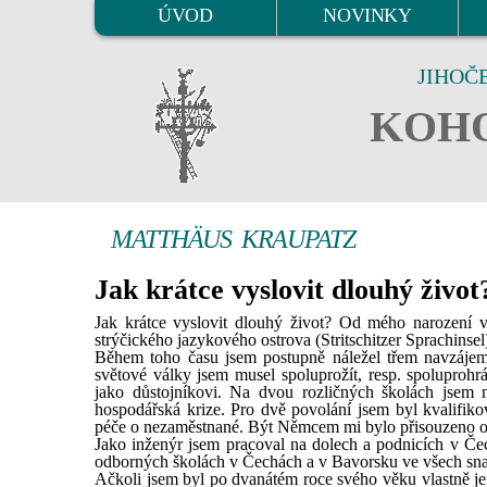
ÚVOD
NOVINKY
JIHOČ
KOHO
MATTHÄUS KRAUPATZ
Jak krátce vyslovit dlouhý život
Jak krátce vyslovit dlouhý život? Od mého narození v
strýčického jazykového ostrova (Stritschitzer Sprachinsel),
Během toho času jsem postupně náležel třem navzájem 
světové války jsem musel spoluprožít, resp. spoluprohr
jako důstojníkovi. Na dvou rozličných školách jsem m
hospodářská krize. Pro dvě povolání jsem byl kvalifiko
péče o nezaměstnané. Být Němcem mi bylo přisouzeno od
Jako inženýr jsem pracoval na dolech a podnicích v Č
odborných školách v Čechách a v Bavorsku ve všech snad 
Ačkoli jsem byl po dvanátém roce svého věku vlastně je