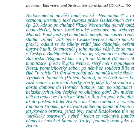
Budweis : Budweiser und Stritschitzer Sprachinsel (1979), s. 465
Nedocenitelná novější budějovická "Heimatbuch" z 
seznamu literatury také rukopis práce Gedenkbuch der 
čp. 20, kde se po chalupě říkalo Woratschka (téměř totéž
dvou děvčat, bratr
Josef
je také zastoupen na webovýc
Matouš. Poněvadž byl nejmladší, nebylo mu souzeno zdědi
studia, vzápětí však byl v Československu nucen narukov
překl.), odkud se do zálohy vrátil jako důstojník, ovše
úpravně uhlí. Onemocněl z toho natolik vážně, že se muse
v Českých Budějovicích. Čekaly jej výpomocné učitelské 
Bukovsku (Buggaus) kus na jih od Malont (Meinetschl
mobilizace, před níž jako Němec, který měl s republikou
Nastal pomnichovský zábor, po němž se součástí Říše s
říká "v rajchu"!). On sám začal učit na měšťanské škol
Vysokého Jamného (Hohen-Jamny), dnes části obce Lest
zažít radost z narození dcerky Herty, když byl povolán k
dosah domova do Horních Rakous, tam po kapitulaci u
nelaskavých rukou českých revolučních gard. Byl mučen
učit na reálce ve Furth im Wald, v Řezně a poté v Neufah
až do posledních let života s dceřinou rodinou ve vlas
rodinnou kroniku, už v úvodu zmíněnou pamětní knihu ro
jazykového ostrova, jehož byly rodné Radošovice tím ne
"strýčický ostrovan", nýbrž i jeden ze vzácných pamět
německy hovořící Šumavy. To její pohnutý osud jako by
života.