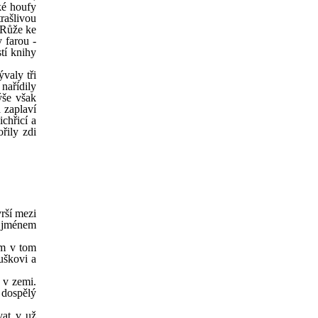
ské houfy
rašlivou
 Růže ke
 farou -
tí knihy
valy tři
nařídily
ýše však
 zaplaví
chřicí a
řily zdi
rší mezi
e jménem
ím v tom
uškovi a
 v zemi.
 dospělý
vat v už