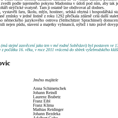
zvedli podle tajemného pokynu Madonina v údolí pod ním, aby tak je
ltáři strýčické svatyně. Tam ji ostatně lze obdivovat až dodnes.
, vystavěli faru, školu, mlýn, hostinec, selská obytná i hospodářská st
é zmínky v jedné listině z roku 1292 přečkala zdárně celá další stalet
ho německého jazykového ostrova (Stritschitzer Sprachinsel) donuceni
nili nejen půdu, stavení a majetky vyhnanců, nýbrž i tuto právě dovy
(má stejné zasvěcení jako ten v mé rodné Soběslavi) byl postaven ve 13.
 z počátku 16. věku, v roce 2011 vrácená do sbírek vyšebrodského kláš
ovic
Jméno majitele
Anna Schimetschek
Johann Reindl
Laurenz Brabetz
Franz Eibl
Franz Klima
Mathias Reidinger
Johann Bezdeka
Adalbert Gubo