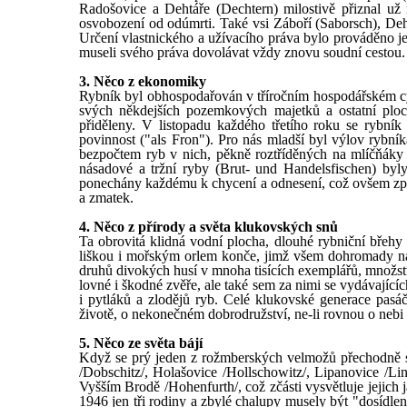
Radošovice a Dehtáře (Dechtern) milostivě přiznal už 
osvobození od odúmrti. Také vsi Záboří (Saborsch), De
Určení vlastnického a užívacího práva bylo prováděno j
museli svého práva dovolávat vždy znovu soudní cestou.
3. Něco z ekonomiky
Rybník byl obhospodařován v tříročním hospodářském cy
svých někdejších pozemkových majetků a ostatní ploc
přiděleny. V listopadu každého třetího roku se rybník
povinnost ("als Fron"). Pro nás mladší byl výlov rybn
bezpočtem ryb v nich, pěkně roztříděných na mlíčňáky (tj
násadové a tržní ryby (Brut- und Handelsfischen) byl
ponechány každému k chycení a odnesení, což ovšem zp
a zmatek.
4. Něco z přírody a světa klukovských snů
Ta obrovitá klidná vodní plocha, dlouhé rybniční břehy
liškou i mořským orlem konče, jimž všem dohromady nab
druhů divokých husí v mnoha tisících exemplářů, množstv
lovné i škodné zvěře, ale také sem za nimi se vydávajícíc
i pytláků a zlodějů ryb. Celé klukovské generace pasá
životě, o nekonečném dobrodružství, ne-li rovnou o nebi
5. Něco ze světa bájí
Když se prý jeden z rožmberských velmožů přechodně sp
/Dobschitz/, Holašovice /Hollschowitz/, Lipanovice /Linde
Vyšším Brodě /Hohenfurth/, což zčásti vysvětluje jejich
1946 jen tři rodiny a zbylé chalupy musely být "dosídleny"