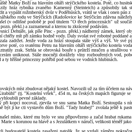
láště Matky Boží na hlavním oltáři strýčického kostela. Poté, co husit
azily hráz rybníka zvaného Kamenný (Steinteich) a způsobily tak st
it a vypálit rožmberský dvůr v Poděhúsích, vrátil se však i onen pán z
ynářského rodu ve Strýčicích (Radošovice ke Strýčicím zdávna náležely
ašel (v odlišné podobě je pod titulem "O třech princeznách" už součás
 pozn. překl.) a zaznamenal a kterou tu zkráceně podávám.
nicí Dehtáře, jak píše Pinc - pozn. překl.) nádherný zámek, který obý
ní chtěly mít při zámku hodně vody. Daly svolat své robotné poddané a 
ázala zadržet. Jenže voda za hrází stoupala stále výš a výš. Ve své p
prve poté, co svatému Petru na hlavním oltáři strýčického kostela voda
ratily zrak. Strhla se obrovská bouře s průtrží mračen a strašlivou vi
cerám uniknout. Stále mocněji dorážely vlny rozbouřených vod, pobo
l a ty hříšné princezny pohřbil pod sebou ve vodních hlubinách.
ovských míst zbudovat nějaký kostel. Navozili už za tím účelem na náv
Kirabühl" (tj. "Kostelní vršek", 454 m, na českých mapách figuruje s
 vyhloubili pevné základy.
ý při kopci nocoval, zjevila ve snu sama Matka Boží. Sestoupila s n
ě být jí ke cti vystavěn dům Boží. "Tady hrabej!" zvolala ještě k past
le našel místo, které mu bylo ve snu připovězeno a začal hrabat rukama
Marie s korunou na hlavě a s Jezulátkem v náručí, velikosti téměř jako
li budovatelé kostela zasaženi natolik, že se vzdali záměru pokračo