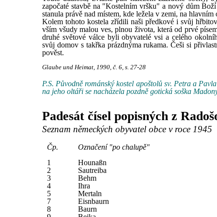
započaté stavbě na "Kostelním vršku" a nový dům Boží 
stanula právě nad místem, kde ležela v zemi, na hlavním o
Kolem tohoto kostela zřídili naši předkové i svůj hřbitov
vším všudy malou ves, plnou života, která od prvé písemn
druhé světové válce byli obyvatelé vsi a celého okolní
svůj domov s takřka prázdnýma rukama. Češi si přivlast
pověst.
Glaube und Heimat, 1990, č. 6, s. 27-28
P.S. Původně románský kostel apoštolů sv. Petra a Pavla 
na jeho oltáři se nacházela pozdně gotická soška Madony
Padesát čísel popisných z Radoš
Seznam německých obyvatel obce v roce 1945
Čp.
Označení "po chalupě"
1
Hounaßn
2
Sautreiba
3
Behm
4
Ihra
5
Mertaln
7
Eisnbaurn
8
Baurn
9
Bejka