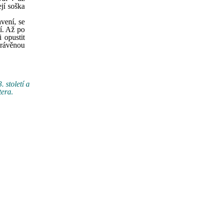
jí soška
avení, se
í. Až po
 opustit
právěnou
 století a
tera.