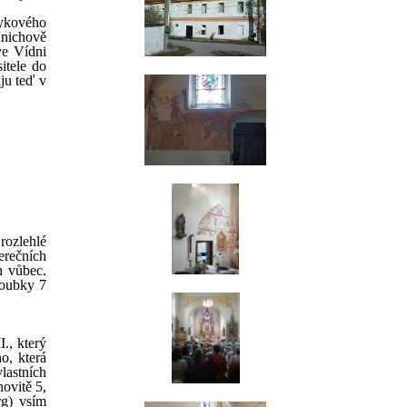
zykového
Mnichově
e Vídni
itele do
ju teď v
rozlehlé
erečních
h vůbec.
loubky 7
., který
o, která
lastních
ovitě 5,
rg) vsím