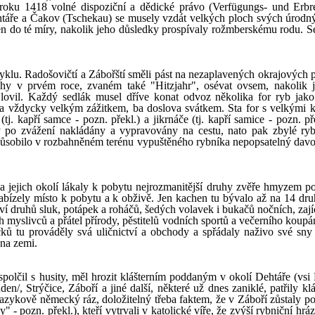
roku 1418 volné dispoziční a dědické právo (Verfügungs- und Erbrec
htáře a Čakov (Tschekau) se musely vzdát velkých ploch svých úrodný
en do té míry, nakolik jeho důsledky prospívaly rožmberskému rodu. Se
klu. Radošovičtí a Zábořští směli pást na nezaplavených okrajových 
hy v prvém roce, zvaném také "Hitzjahr", osévat ovsem, nakolik 
 lovil. Každý sedlák musel dříve konat odvoz několika for ryb jako
íka vždycky velkým zážitkem, ba doslova svátkem. Sta for s velkými 
. kapří samce - pozn. překl.) a jikrnáče (tj. kapří samice - pozn. pře
y po zvážení nakládány a vypravovány na cestu, nato pak zbylé ry
ůsobilo v rozbahněném terénu vypuštěného rybníka nepopsatelný dav
 a jejich okolí lákaly k pobytu nejrozmanitější druhy zvěře hmyzem po
ízely místo k pobytu a k obživě. Jen kachen tu bývalo až na 14 dru
í druhů sluk, potápek a roháčů, šedých volavek i bukačů nočních, zajíc
h myslivců a přátel přírody, pěstitelů vodních sportů a večerního koupá
čků tu prováděly svá uličnictví a obchody a spřádaly naživo své sny
 na zemi.
olčil s husity, měl hrozit klášterním poddaným v okolí Dehtáře (vsi
n/, Strýčice, Záboří a jiné další, některé už dnes zaniklé, patřily kl
 jazykově německý ráz, doložitelný třeba faktem, že v Záboří zůstaly p
 - pozn. překl.), kteří vytrvali v katolické víře, že zvýší rybniční hráz