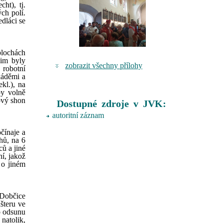
ht), tj.
ch polí.
dláci se
plochách
jim byly
zobrazit všechny přílohy
 robotní
káděmi a
kl.), na
by volně
ový shon
Dostupné zdroje v JVK:
autoritní záznam
čínaje a
hů, na 6
ů a jiné
ní, jakož
 o jiném
 Dobčice
ášteru ve
o odsunu
 natolik,