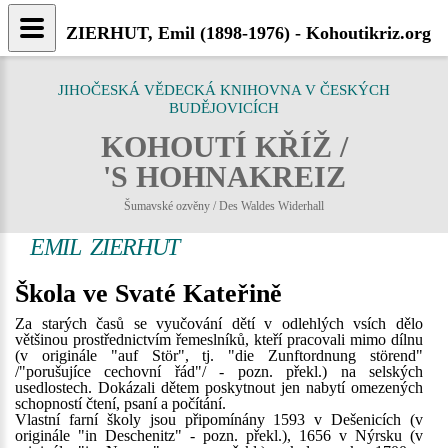
ZIERHUT, Emil (1898-1976) - Kohoutikriz.org
JIHOČESKÁ VĚDECKÁ KNIHOVNA V ČESKÝCH
BUDĚJOVICÍCH
KOHOUTÍ KŘÍŽ /
'S HOHNAKREIZ
Šumavské ozvěny / Des Waldes Widerhall
EMIL ZIERHUT
Škola ve Svaté Kateřině
Za starých časů se vyučování dětí v odlehlých vsích dělo
většinou prostřednictvím řemeslníků, kteří pracovali mimo dílnu
(v originále "auf Stör", tj. "die Zunftordnung störend"
/"porušujíce cechovní řád"/ - pozn. překl.) na selských
usedlostech. Dokázali dětem poskytnout jen nabytí omezených
schopností čtení, psaní a počítání.
Vlastní farní školy jsou připomínány 1593 v Dešenicích (v
originále "in Deschenitz" - pozn. překl.), 1656 v Nýrsku (v