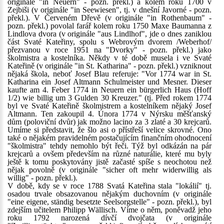
originále "in Neuern" - pozn. překl.) a kolem roku 1700 v
Zejbiši (v originále "in Seewiesen", tj. v dnešní Javorné - pozn.
překl.). V Červeném Dřevě (v originále "in Rothenbaum" -
pozn. překl.) povolal farář kolem roku 1750 Maxe Baumanna z
Lindlova dvora (v originále "aus Lindlhof", jde o dnes zaniklou
část Svaté Kateřiny, spolu s Webrovým dvorem /Weberhof/
přezvanou v roce 1951 na "Dvorky" - pozn. překl.) jako
školmistra a kostelníka. Někdy v té době musela i ve Svaté
Kateřině (v originále "in St. Katharina" - pozn. překl.) vzniknout
nějaká škola, neboť Josef Blau referuje: "Vor 1774 war in St.
Katharina ein Josef Altmann Schulmeister und Mesner. Dieser
kaufte am 4. Feber 1774 in Neuern ein bürgerlich Haus (Hoff
1/2) wie billig um 3 Gulden 30 Kreuzer." (tj. Před rokem 1774
byl ve Svaté Kateřině školmistrem a kostelníkem nějaký Josef
Altmann. Ten zakoupil 4. Února 1774 v Nýrsku měšťanský
dům (poloviční dvůr) jak možno lacino za 3 zlaté a 30 krejcarů.
Umíme si představit, že šlo asi o přístřeší velice skrovné. Ono
také o nějakém pravidelném postačujícím finančním ohodnocení
"školmistra" tehdy nemohlo být řeči. Týž byl odkázán na pár
krejcarů a ovšem především na různé naturálie, které mu byly
ještě k tomu poskytovány jistě začasté spíše s neochotou než
nějak povolně (v originále "sicher oft mehr widerwillig als
willig" - pozn. překl.).
V době, kdy se v roce 1788 Svatá Kateřina stala "lokálií" tj.
osadou trvale obsazovanou nějakým duchovním (v originále
"eine eigene, ständig besetzte Seelsorgstelle" - pozn. překl.), byl
zdejším učitelem Philipp Wällisch. Víme o něm, poněvadž jeho
roku 1792 narozená dívčí dvojčata (v originále