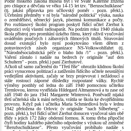
Podle říšského zákona musela být i ve Svaté Kateřině zřízena
pro chlapce a děvčata ve věku 14-15 let tzv. "Berusschulklasse"
(tj. jakási přípravka pro učňovský poměr - pozn. překl.).
Učebními předměty v ní byla "národně politická" výuka, nauka
o zemědělství, německý jazyk, písemná komunikace a počty.
Pro rozhlasový školní program poskytl řídící učitel Zierhut k
dispozici svůj vlastní radioaparát. Na podzim roku 1940 získala
škola přístroj pro promítání úzkého filmu, který oživil vyučování
uváděním poučných i zábavných filmových titulů. Stravování
dosud existující bylo nyní poskytováno všem dětem z
potravinových zásob organizace NS-Volkswohlfahrt (tj.
"Národněsocialistická péče o blaho lidu /!/" - pozn. překl.).
Vaření zůstalo i nadále na bedrech (v originále "auf den
Schultern" - pozn. překl.) paní Zierhutové.
Ačkoli už samo začlenění do "Třetí říše" ohrozilo klidnou školní
práci vynucenou politizací a zatížením řídícího učitele neustálýni
vedlejšími aktivitami, začaly se brzy projevovat i nežádoucí a
stále rostoucí záporné důsledky rozpoutané války. Rychlé
výměny postihly od ledna do září 1940 pomocnou učitelku
Tremlovou, kterou vystřídala Hildegard Altmannová a tu zase od
září 1940 do jara 1941 Margarete Winterová. Poněvadž nijaká
třetí učitelská síla k mání nebyla, vrátila se škola ke dvojtřídnímu
provozu. Když pak i učitelka Maria Schmiedlová byla v lednu
1942 přeložena do Orlovic (v originále "nach Silberberg" -
pozn. překl.), byl řídící učitel Zierhut donucen vyučoval sám obě
třídy s jejich 172 žáky obdenní formou. K tomu třeba připočíst
čtyři hodiny každého pátečního odpoledne s výukou už zmíněné
"Berufsschulklasse". Přesto vyučování probíhalo nadále s