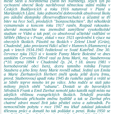
městě Stein u Norimberka (Stein bei Nürnberg). Jejich syn po
vychození obecné školy navštěvoval německou státní reálku v
Českých Budějovicích a roku 1916 naturoval v Plané u
Mariánských Lázní. Jako jednoroční dobrovolník absolvoval školu
pro záložní důstojníky (Reserveoffiziersschule) a účastnil se tří
bitev na řece Soči, proslulých "Isonzoschlachten". Byl několikrát
vyznamenán a koncem roku 1917 raněn. Rozpad rakousko-
uherské monarchie mu znemožnil zamýšlené vysokoškolské
studium ve Vídni a tak poté, co absolvoval učitelské vzdělání ve
Stříbře (Mies) a v Praze, získal v roce 1921 oprávnění k výuce na
obecných školách. Působil na školách v Zelené Lhotě (Grün),
Chudeníně, jako provizorní řídící učitel v Hamrech (Hammern) a
pak v letech 1934-1945 řediteloval ve Svaté Kateřině. Dne 30.
července roku 1923 si v kostele Panny Marie Bolestné ve dnes
zaniklém Červeném Dřevě vzal za ženu Marii, roz. Stauberovou
(*10. srpna 1894 v Chudeníně čp. 24, †18. února 1981 v
hornobavorské obci Isen), dceru tamního rolníka Franze
Staubera a jeho ženy Anny Marie rovněž odtud. Jediný syn Emila
a Marie Zierhutových Herbert (měli spolu ještě dceru Irmu,
provd. Stuiberovou) upadl roku 1945 do ruského zajetí a vrátil se
ze Sibiře teprve mnoho let po válce. Jeho rodiče se stali jako
miliony jiných obětí "odsunu". Dostali se do bavorských
Středních Frank a Emil Zierhut nemohl jako katolík najít místo na
zdejších většinou evangelických školách. Tehdejší pravidla
neumožňovala příchozím změnu bydliště a tak se Zierhut přes
chatrné zdravi musel živit jako pěstitel osiva a zahradník. Po
nemocničním pobytu v roce 1947 mu lékař zakázal jakoukoli
tělesnou práci a donutil ho tak požádat o penzi. Roku 1950 se