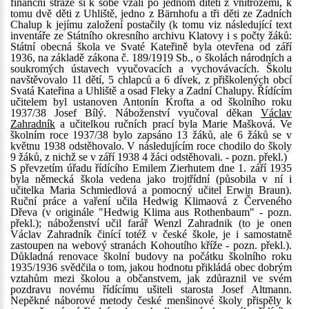
finanční stráže si k sobě vzali po jednom dítěti z vnitrozemí, k
tomu dvě děti z Uhliště, jedno z Bärnhofu a tři děti ze Zadních
Chalup k jejímu založení postačily (k tomu viz následující text
inventáře ze Státního okresního archivu Klatovy i s počty žáků:
Státní obecná škola ve Svaté Kateřině byla otevřena od září
1936, na základě zákona č. 189/1919 Sb., o školách národních a
soukromých ústavech vyučovacích a vychovávacích. Školu
navštěvovalo 11 dětí, 5 chlapců a 6 dívek, z přiškolených obcí
Svatá Kateřina a Uhliště a osad Fleky a Zadní Chalupy. Řídícím
učitelem byl ustanoven Antonín Krofta a od školního roku
1937/38 Josef Bílý. Náboženství vyučoval děkan
Václav
Zahradník
a učitelkou ručních prací byla Marie Mašková. Ve
školním roce 1937/38 bylo zapsáno 13 žáků, ale 6 žáků se v
květnu 1938 odstěhovalo. V následujícím roce chodilo do školy
9 žáků, z nichž se v září 1938 4 žáci odstěhovali. - pozn. překl.)
S převzetím úřadu řídícího Emilem Zierhutem dne 1. září 1935
byla německá škola vedena jako trojtřídní (působila v ní i
učitelka Maria Schmiedlová a pomocný učitel Erwin Braun).
Ruční práce a vaření učila Hedwig Klimaová z Červeného
Dřeva (v originále "Hedwig Klima aus Rothenbaum" - pozn.
překl.); náboženství učil farář Wenzl Zahradnik (to je onen
Václav Zahradník činící totéž v české škole, je i samostatně
zastoupen na webový stranách Kohoutího kříže - pozn. překl.).
Důkladná renovace školní budovy na počátku školního roku
1935/1936 svědčila o tom, jakou hodnotu přikládá obec dobrým
vztahům mezi školou a občanstvem, jak zdůraznil ve svém
pozdravu novému řídícímu ušiteli starosta Josef Altmann.
Nepěkné náborové metody české menšinové školy přispěly k