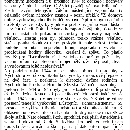
poměrným úspěchem a 8. prosince 1944 se dočkalo i pochvaly
ze strany školní inspekce. O 25 let později věnoval řídící učitel
Zierhut svým tehdejším žákům následující vzpomínku (v
originále ovšem německy psanou - pozn. překl.): "Z domova
dobře vychovány chodily ty děti vybavené přirozeným nadáním
do školy velice rády, byly pilné a poslušné, přímo visící láskou
na svém učiteli. Pokud existovaly záporné výjimky, dostalo se
jim od ostatních pokárání či zůstaly ignorovány naprostou
většinou. Trestat jsem byl přinucen toliko vzácně, většinou
stačila pouhá domluva nebo poskytnutí malé radosti třeba v
podobě promítání nějakého filmu, uspořádání výletu či
prodloužení hodiny tělocviku, kreslení či zpěvu. To platilo
rovněž pro "Berufsschule". I za toho nejhoršího počasí byli
všichni přítomni a nebylo ničím ojedinělým, že mě prosili, abych
s vyučováním ještě nepřestával."
Na podzim roku 1944 musela obec přijmout uprchlíky z
Východu a ze Sárska. Školní kuchyně byla mouzově přepažena
na dvě části a posktnua k dispozici dvěma rodinám z
Východního Pruska a Horního Slezska. Vánoční prázdniny na
přelomu let 1944 a 1945 byly pro nedostatek uhlí prodlouženy
až do 21. ledna, krátce pak po velikonočních prázdninách se 18.
dubna 1945 konalo v německé škole ve Svaté Kateřině vůbec
poslední tehdejší vyučování. Důstojníci "sicherheitsdienstu" SS
požádali o vyklizení třídních místností a školního kabinetu. K
ohlášenému převzetí došlo 21. dubna, tři dny nato se muži SS ze
školy stáhli. Nato obsadili školu uprchlíci, než přišli Američané a
zabrali budovu od 3. do 5. května. Po pěti týdnech i sem
dorazila česká armáda a škola patřila jí. Jak přitom upadl řídící