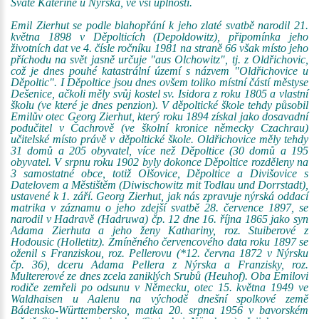
Svaté Kateřině u Nýrska, ve vší úplnosti.
Emil Zierhut se podle blahopřání k jeho zlaté svatbě narodil 21.
května 1898 v Děpolticích (Depoldowitz), připomínka jeho
životních dat ve 4. čísle ročníku 1981 na straně 66 však místo jeho
příchodu na svět jasně určuje "aus Olchowitz", tj. z Oldřichovic,
což je dnes pouhé katastrální území s názvem "Oldřichovice u
Děpoltic". I Děpoltice jsou dnes ovšem toliko místní částí městyse
Dešenice, ačkoli měly svůj kostel sv. Isidora z roku 1805 a vlastní
školu (ve které je dnes penzion). V děpoltické škole tehdy působil
Emilův otec Georg Zierhut, který roku 1894 získal jako dosavadní
podučitel v Čachrově (ve školní kronice německy Czachrau)
učitelské místo právě v děpoltické škole. Oldřichovice měly tehdy
31 domů a 205 obyvatel, více než Děpoltice (30 domů a 195
obyvatel. V srpnu roku 1902 byly dokonce Děpoltice rozděleny na
3 samostatné obce, totiž Olšovice, Děpoltice a Divišovice s
Datelovem a Městištěm (Diwischowitz mit Todlau und Dorrstadt),
ustavené k 1. září. Georg Zierhut, jak nás zpravuje nýrská oddací
matrika v záznamu o jeho zdejší svatbě 28. července 1897, se
narodil v Hadravě (Hadruwa) čp. 12 dne 16. října 1865 jako syn
Adama Zierhuta a jeho ženy Kathariny, roz. Stuiberové z
Hodousic (Holletitz). Zmíněného červencového data roku 1897 se
oženil s Franziskou, roz. Pellerovu (*12. června 1872 v Nýrsku
čp. 36), dceru Adama Pellera z Nýrska a Franzisky, roz.
Multererové ze dnes zcela zaniklých Srubů (Heuhof). Oba Emilovi
rodiče zemřeli po odsunu v Německu, otec 15. května 1949 ve
Waldhaisen u Aalenu na východě dnešní spolkové země
Bádensko-Württembersko, matka 20. srpna 1956 v bavorském