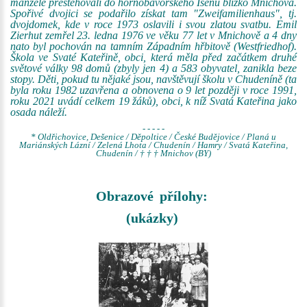
manželé přestěhovali do hornobavorského Isenu blízko Mnichova.
Spořivé dvojici se podařilo získat tam "Zweifamilienhaus", tj.
dvojdomek, kde v roce 1973 oslavili i svou zlatou svatbu. Emil
Zierhut zemřel 23. ledna 1976 ve věku 77 let v Mnichově a 4 dny
nato byl pochován na tamním Západním hřbitově (Westfriedhof).
Škola ve Svaté Kateřině, obci, která měla před začátkem druhé
světové války 98 domů (zbyly jen 4) a 583 obyvatel, zanikla beze
stopy. Děti, pokud tu nějaké jsou, navštěvují školu v Chudeníně (ta
byla roku 1982 uzavřena a obnovena o 9 let později v roce 1991,
roku 2021 uvádí celkem 19 žáků), obci, k níž Svatá Kateřina jako
osada náleží.
- - - - -
* Oldřichovice, Dešenice / Děpoltice / České Budějovice / Planá u
Mariánských Lázní / Zelená Lhota / Chudenín / Hamry / Svatá Kateřina,
Chudenín / † † † Mnichov (BY)
Obrazové přílohy:
(ukázky)