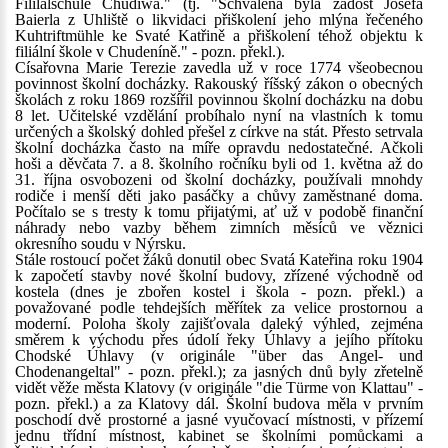
Fililalschule Chudiwa." (tj. "Schválena byla žádost Josefa
Baierla z Uhliště o likvidaci přiškolení jeho mlýna řečeného
Kuhtriftmühle ke Svaté Katřině a přiškolení téhož objektu k
filiální škole v Chudeníně." - pozn. překl.).
Císařovna Marie Terezie zavedla už v roce 1774 všeobecnou
povinnost školní docházky. Rakouský říšský zákon o obecných
školách z roku 1869 rozšířil povinnou školní docházku na dobu
8 let. Učitelské vzdělání probíhalo nyní na vlastních k tomu
určených a školský dohled přešel z církve na stát. Přesto setrvala
školní docházka často na míře opravdu nedostatečné. Ačkoli
hoši a děvčata 7. a 8. školního ročníku byli od 1. května až do
31. října osvobozeni od školní docházky, používali mnohdy
rodiče i menší děti jako pasáčky a chůvy zaměstnané doma.
Počítalo se s tresty k tomu přijatými, ať už v podobě finanční
náhrady nebo vazby během zimních měsíců ve věznici
okresního soudu v Nýrsku.
Stále rostoucí počet žáků donutil obec Svatá Kateřina roku 1904
k započetí stavby nové školní budovy, zřízené východně od
kostela (dnes je zbořen kostel i škola - pozn. překl.) a
považované podle tehdejších měřítek za velice prostornou a
moderní. Poloha školy zajišťovala daleký výhled, zejména
směrem k východu přes údolí řeky Úhlavy a jejího přítoku
Chodské Úhlavy (v originále "über das Angel- und
Chodenangeltal" - pozn. překl.); za jasných dnů byly zřetelně
vidět věže města Klatovy (v originále "die Türme von Klattau" -
pozn. překl.) a za Klatovy dál. Školní budova měla v prvním
poschodí dvě prostorné a jasné vyučovací místnosti, v přízemí
jednu třídní místnost, kabinet se školními pomůckami a