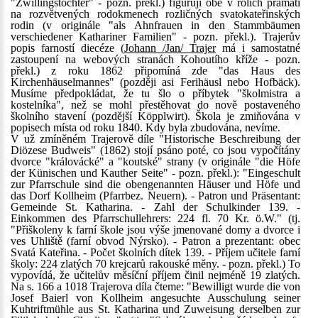
"Zwillingstöchter" - pozn. překl.) figurují obě v rolích pramátí
na rozvětvených rodokmenech rozličných svatokateřinských
rodin (v originále "als Ahnfrauen in den Stammbäumen
verschiedener Kathariner Familien" - pozn. překl.). Trajerův
popis farností diecéze (
Johann /Jan/ Trajer
má i samostatné
zastoupení na webových stranách Kohoutího kříže - pozn.
překl.) z roku 1862 připomíná zde "das Haus des
Kirchenhäuselmannes" (později asi Ferihäusl nebo Hofbäck).
Musíme předpokládat, že tu šlo o příbytek "školmistra a
kostelníka", než se mohl přestěhovat do nově postaveného
školního stavení (pozdější Köpplwirt). Škola je zmiňována v
popisech místa od roku 1840. Kdy byla zbudována, nevíme.
V už zmíněném Trajerově díle "Historische Beschreibung der
Diözese Budweis" (1862) stojí psáno poté, co jsou vypočítány
dvorce "královácké" a "koutské" strany (v originále "die Höfe
der Künischen und Kauther Seite" - pozn. překl.): "Eingeschult
zur Pfarrschule sind die obengenannten Häuser und Höfe und
das Dorf Kollheim (Pfarrbez. Neuern). - Patron und Präsentant:
Gemeinde St. Katharina. - Zahl der Schulkinder 139. -
Einkommen des Pfarrschullehrers: 224 fl. 70 Kr. ö.W." (tj.
"Přiškoleny k farní škole jsou výše jmenované domy a dvorce i
ves Uhliště (farní obvod Nýrsko). - Patron a prezentant: obec
Svatá Kateřina. - Počet školních dítek 139. - Příjem učitele farní
školy: 224 zlatých 70 krejcarů rakouské měny. - pozn. překl.) To
vypovídá, že učitelův měsíční příjem činil nejméně 19 zlatých.
Na s. 166 a 1018 Trajerova díla čteme: "Bewilligt wurde die von
Josef Baierl von Kollheim angesuchte Ausschulung seiner
Kuhtriftmühle aus St. Katharina und Zuweisung derselben zur