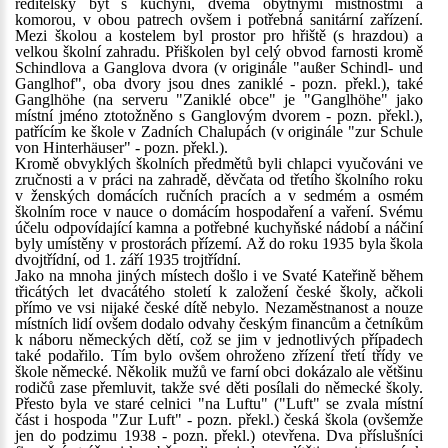
ředitelský byt s kuchyní, dvěma obytnými místnostmi a
komorou, v obou patrech ovšem i potřebná sanitární zařízení.
Mezi školou a kostelem byl prostor pro hřiště (s hrazdou) a
velkou školní zahradu. Přiškolen byl celý obvod farnosti kromě
Schindlova a Ganglova dvora (v originále "außer Schindl- und
Ganglhof", oba dvory jsou dnes zaniklé - pozn. překl.), také
Ganglhöhe (na serveru "Zaniklé obce" je "Ganglhöhe" jako
místní jméno ztotožněno s Ganglovým dvorem - pozn. překl.),
patřícím ke škole v Zadních Chalupách (v originále "zur Schule
von Hinterhäuser" - pozn. překl.).
Kromě obvyklých školních předmětů byli chlapci vyučováni ve
zručnosti a v práci na zahradě, děvčata od třetího školního roku
v ženských domácích ručních pracích a v sedmém a osmém
školním roce v nauce o domácím hospodaření a vaření. Svému
účelu odpovídající kamna a potřebné kuchyňské nádobí a náčiní
byly umístěny v prostorách přízemí. Až do roku 1935 byla škola
dvojtřídní, od 1. září 1935 trojtřídní.
Jako na mnoha jiných místech došlo i ve Svaté Kateřině během
třicátých let dvacátého století k založení české školy, ačkoli
přímo ve vsi nijaké české dítě nebylo. Nezaměstnanost a nouze
místních lidí ovšem dodalo odvahy českým financům a četníkům
k náboru německých dětí, což se jim v jednotlivých případech
také podařilo. Tím bylo ovšem ohroženo zřízení třetí třídy ve
škole německé. Několik mužů ve farní obci dokázalo ale většinu
rodičů zase přemluvit, takže své děti posílali do německé školy.
Přesto byla ve staré celnici "na Luftu" ("Luft" se zvala místní
část i hospoda "Zur Luft" - pozn. překl.) česká škola (ovšemže
jen do podzimu 1938 - pozn. překl.) otevřena. Dva příslušníci