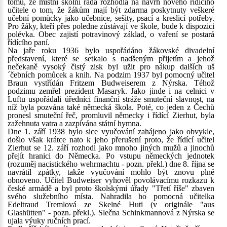
tomu, že místní školní rada rozhodla na návrh nového řídícího
učitele o tom, že žákům mají být zdarma poskytnuty veškeré
učební pomůcky jako učebnice, sešity, psací a kreslicí potřeby.
Pro žáky, kteří přes poledne zústávají ve škole, bude k dispozici
polévka. Obec zajistí potravinový základ, o vaření se postará
řídícího paní.
Na jaře roku 1936 bylo uspořádáno žákovské divadelní
představení, které se setkalo s nadšeným přijetím a jehož
nečekaně vysoký čistý zisk byl užit pro nákup dalších uš
´čebních pomůcek a knih. Na podzim 1937 byl pomocný učitel
Braun vystřídán Fritzem Budweiserem z Nýrska. Téhož
podzimu zemřel prezident Masaryk. Jako jinde i na celnici v
Luftu uspořádali úředníci finanční stráže smuteční slavnost, na
níž byla pozvána také německá škola. Poté, co jeden z Čechů
pronesl smuteční řeč, promluvil německy i řídící Zierhut, byla
zažehnuta vatra a zazpívána státní hymna.
Dne 1. září 1938 bylo sice vyučování zahájeno jako obvykle,
došlo však krátce nato k jeho přerušení proto, že řídící učitel
Zierhut se 12. září rozhodl jako mnoho jiných mužů a jinochů
přejít hranici do Německa. Po vstupu německých jednotek
(rozuměj nacistického wehrmachtu - pozn. překl.) dne 8. října se
navrátil zpátky, takže vyučování mohlo být znovu plně
obnoveno. Učitel Budweiser vyhověl povolávacímu rozkazu k
české armádě a byl proto školskými úřady "Třetí říše" zbaven
svého služebního místa. Nahradila ho pomocná učitelka
Edeltraud Tremlová ze Skelné Huti (v originále "aus
Glashütten" - pozn. překl.). Slečna Schinkmannová z Nýrska se
ujala výuky ručních prací.