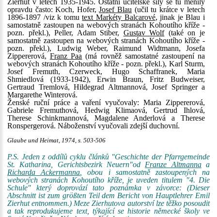
Zierhut v letech 1935-1945. Ostatní učitelské síly se tu měnily
opravdu často: Koch, Hofer,
Josef Blau
(učil tu krátce v letech
1896-1897 /viz k tomu
text Markéty Balcarové
, jinak je Blau i
samostatně zastoupen na webových stranách Kohoutího kříže -
pozn. překl.), Peller, Adam Stiber,
Gustav Wolf
(také on je
samostatně zastoupen na webových stranách Kohoutího kříže -
pozn. překl.), Ludwig Weber, Raimund Widtmann, Josefa
Zippererová,
Franz Paa
(má rovněž samostatné zastoupení na
webových stranách Kohoutího kříže - pozn. překl.), Karl Sturm,
Josef Fremuth, Czerweck, Hugo Schaffranek, Maria
Shmiedlová (1933-1942), Erwin Braun, Fritz Budweiser,
Gertraud Tremlová, Hildegrad Altmannová, Josef Springer a
Margarethe Winterová.
Ženské ruční práce a vaření vyučovaly: Maria Zippererová,
Gabriele Fremuthová, Hedwig Klimaová, Gertrud Ihlová,
Therese Schinkmannová, Magdalene Anderlová a Therese
Ronspergerová. Náboženství vyučovali zdejší duchovní.
Glaube und Heimat, 1974, s. 503-506
P.S. Jeden z oddílů cyklu článků "Geschichte der Pfarrgemeinde
St. Katharina, Gerichtsbezirk Neuern"od
Franze Altmanna
a
Richarda Ackermanna
, obou i samostatně zastoupených na
webových stranách Kohoutího kříže, je uveden titulem "4. Die
Schule" který doprovází tato poznámka v závorce: (Dieser
Abschnitt ist zum größten Teil dem Bericht von Hauptlehrer Emil
Zierhut entnommen.) Meze Zierhutova autorství lze těžko posoudit
a tak reprodukujeme text, týkající se historie německé školy ve