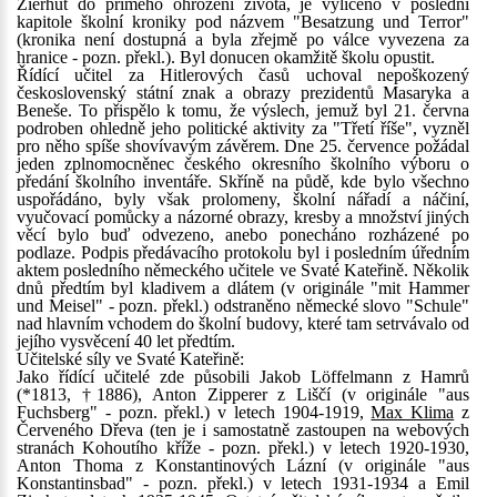
Zierhut do přímého ohrožení života, je vylíčeno v poslední
kapitole školní kroniky pod názvem "Besatzung und Terror"
(kronika není dostupná a byla zřejmě po válce vyvezena za
hranice - pozn. překl.). Byl donucen okamžitě školu opustit.
Řídící učitel za Hitlerových časů uchoval nepoškozený
československý státní znak a obrazy prezidentů Masaryka a
Beneše. To přispělo k tomu, že výslech, jemuž byl 21. června
podroben ohledně jeho politické aktivity za "Třetí říše", vyzněl
pro něho spíše shovívavým závěrem. Dne 25. července požádal
jeden zplnomocněnec českého okresního školního výboru o
předání školního inventáře. Skříně na půdě, kde bylo všechno
uspořádáno, byly však prolomeny, školní nářadí a náčiní,
vyučovací pomůcky a názorné obrazy, kresby a množství jiných
věcí bylo buď odvezeno, anebo ponecháno rozházené po
podlaze. Podpis předávacího protokolu byl i posledním úředním
aktem posledního německého učitele ve Svaté Kateřině. Několik
dnů předtím byl kladivem a dlátem (v originále "mit Hammer
und Meisel" - pozn. překl.) odstraněno německé slovo "Schule"
nad hlavním vchodem do školní budovy, které tam setrvávalo od
jejího vysvěcení 40 let předtím.
Učitelské síly ve Svaté Kateřině:
Jako řídící učitelé zde působili Jakob Löffelmann z Hamrů
(*1813, †1886), Anton Zipperer z Liščí (v originále "aus
Fuchsberg" - pozn. překl.) v letech 1904-1919,
Max Klima
z
Červeného Dřeva (ten je i samostatně zastoupen na webových
stranách Kohoutího kříže - pozn. překl.) v letech 1920-1930,
Anton Thoma z Konstantinových Lázní (v originále "aus
Konstantinsbad" - pozn. překl.) v letech 1931-1934 a Emil