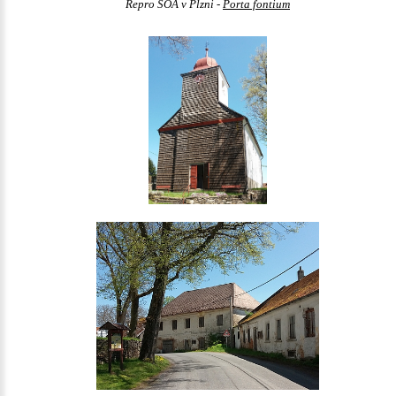
Repro SOA v Plzni -
Porta fontium