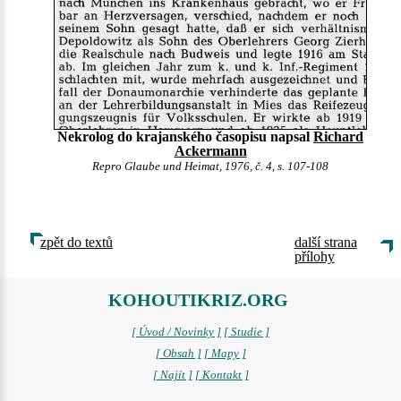
Nekrolog do krajanského časopisu napsal
Richard
Ackermann
Repro Glaube und Heimat, 1976, č. 4, s. 107-108
zpět do textů
další strana
přílohy
KOHOUTIKRIZ.ORG
[ Úvod / Novinky ]
[ Studie ]
[ Obsah ]
[ Mapy ]
[ Najít ]
[ Kontakt ]