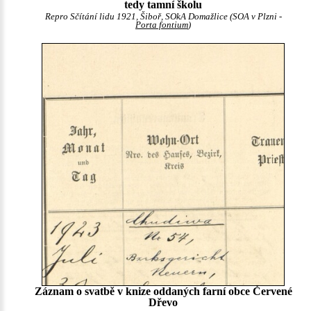
tedy tamní školu
Repro Sčítání lidu 1921, Šiboř, SOkA Domažlice (SOA v Plzni -
Porta fontium
)
Záznam o svatbě v knize oddaných farní obce Červené
Dřevo