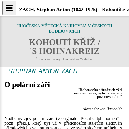
ZACH, Stephan Anton (1842-1925) - Kohoutikriz
JIHOČESKÁ VĚDECKÁ KNIHOVNA V ČESKÝCH
BUDĚJOVICÍCH
KOHOUTÍ KŘÍŽ /
'S HOHNAKREIZ
Šumavské ozvěny / Des Waldes Widerhall
STEPHAN ANTON ZACH
O polární záři
"Bohatstvím přírodních věd
není množství, nýbrž zřetězení
pozorovaného."
Alexander von Humboldt
Nádherný zjev polární záře (v originále "Polarlichtphänomen" -
pozn. překl.), který byl už v předchozích staletích sledován
přírodovědci s velkou pozorností, a ve svém skvělém průběhu s