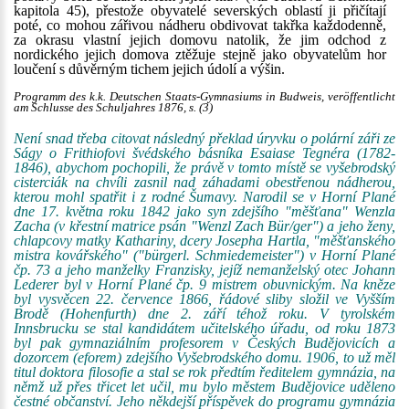
kapitola 45), přestože obyvatelé severských oblastí ji přičítají
poté, co mohou zářivou nádheru obdivovat takřka každodenně,
za okrasu vlastní jejich domovu natolik, že jim odchod z
nordického jejich domova ztěžuje stejně jako obyvatelům hor
loučení s důvěrným tichem jejich údolí a výšin.
Programm des k.k. Deutschen Staats-Gymnasiums in Budweis, veröffentlicht
am Schlusse des Schuljahres 1876, s. (3)
Není snad třeba citovat následný překlad úryvku o polární záři ze
Ságy o Frithiofovi švédského básníka Esaiase Tegnéra (1782-
1846), abychom pochopili, že právě v tomto místě se vyšebrodský
cisterciák na chvíli zasnil nad záhadami obestřenou nádherou,
kterou mohl spatřit i z rodné Šumavy. Narodil se v Horní Plané
dne 17. května roku 1842 jako syn zdejšího "měšťana" Wenzla
Zacha (v křestní matrice psán "Wenzl Zach Bür/ger") a jeho ženy,
chlapcovy matky Kathariny, dcery Josepha Hartla, "měšťanského
mistra kovářského" ("bürgerl. Schmiedemeister") v Horní Plané
čp. 73 a jeho manželky Franzisky, jejíž nemanželský otec Johann
Lederer byl v Horní Plané čp. 9 mistrem obuvnickým. Na kněze
byl vysvěcen 22. července 1866, řádové sliby složil ve Vyšším
Brodě (Hohenfurth) dne 2. září téhož roku. V tyrolském
Innsbrucku se stal kandidátem učitelského úřadu, od roku 1873
byl pak gymnaziálním profesorem v Českých Budějovicích a
dozorcem (eforem) zdejšího Vyšebrodského domu. 1906, to už měl
titul doktora filosofie a stal se rok předtím ředitelem gymnázia, na
němž už přes třicet let učil, mu bylo městem Budějovice uděleno
čestné občanství. Jeho někdejší příspěvek do programu gymnázia