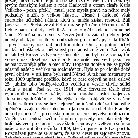
později hovoříval o Pipinu Krátkém (žil v letech 714-768, byl
prvým franským králem z rodu Karlovců a otcem císaře Karla
Velikého - pozn. překl.), musil jsem myslit právě na něho: malý
podsaditý mužík s velkou hlavou, tělesně i duševně však
energická učitelská nátura, která si uměla získat respekt. Báli
jsme se ho. Představoval řád a my se při něm něčemu naučili.
Lehké nám to nikdy nečinil. A na koho měl spadeno, ten neměl
šanci. Zejména marnivce s červenými kravatami (tehdy ještě
nebyly nijakým politickým odznakem), darmošlapy, sukničkáře
a pivní brachy měl rád pod kontrolou. On sám přitom nebyl
nijaký tichošlápek a měl smysl pro radost ze života. Žáci však
musili být kroceni. Ovšemže čím blíž jsme byli cíle studia, tím
volněji nás držel na uzdě a k maturitě nás vedl jako ten
nejblahovolnější přítel a otec třídy. Dopadla dobře a tak se pyšně
účastnil našeho večírku na rozloučenou. Byla to po dlouhé době
první oktáva, v níž jsme byli samí Němci. A tak nás maturanty z
roku 1889 upřímně potěšilo, když se zase objevil na naší oslavě
25. jubilea toho budějovického večírku a veselé chvíle sdílel
spolu s námi. Psal se rok 1914, půle července těsně před
vypuknutím světové války, která mnoha našim vojensky
aktivním spolužákům z někdejška nedala objevit se v našem
středu, zatímco my se bez nejmenšího tušení oddávali radosti z
opětného vzájemného shledání a já den nato odjel do Francie,
odkud jsem se 2. srpna dostal domů už jen s největšími obtížemi.
Viděli jsme tenkrát svého třídního naposledy, už jako ředitele;
hrdě nás vedl prostorami nové školní budovy k velkému snímku
našeho maturitního ročníku 1889, kterým jsme ho kdysi poctili.
Rozcházeli jsme se se slibem, že se za deset let sejdeme znovu.