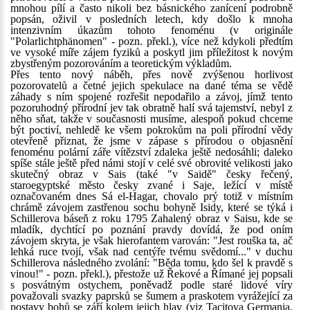
mnohou pílí a často nikoli bez básnického zanícení podrobně
popsán, oživil v posledních letech, kdy došlo k mnoha
intenzivním úkazům tohoto fenoménu (v originále
"Polarlichtphänomen" - pozn. překl.), více než kdykoli předtím
ve vysoké míře zájem fyziků a poskytl jim příležitost k novým
zbystřeným pozorováním a teoretickým výkladům.
Přes tento nový náběh, přes nově zvýšenou horlivost
pozorovatelů a četné jejich spekulace na dané téma se vědě
záhady s ním spojené rozřešit nepodařilo a závoj, jímž tento
pozoruhodný přírodní jev tak obratně halí svá tajemství, nebyl z
něho sňat, takže v současnosti musíme, alespoň pokud chceme
být poctiví, nehledě ke všem pokrokům na poli přírodní vědy
otevřeně přiznat, že jsme v zápase s přírodou o objasnění
fenoménu polární záře vítězství zdaleka ještě nedosáhli; daleko
spíše stále ještě před námi stojí v celé své obrovité velikosti jako
skutečný obraz v Sais (také "v Saidě" česky řečený,
staroegyptské město česky zvané i Saje, ležící v místě
označovaném dnes Sá el-Hagar, chovalo prý totiž v místním
chrámě závojem zastřenou sochu bohyně Isidy, které se týká i
Schillerova báseň z roku 1795 Zahalený obraz v Saisu, kde se
mladík, dychtící po poznání pravdy dovídá, že pod oním
závojem skryta, je však hierofantem varován: "Jest rouška ta, ač
lehká ruce tvojí, však nad centýře tvému svědomí..." v duchu
Schillerova následného zvolání: "Běda tomu, kdo šel k pravdě s
vinou!" - pozn. překl.), přestože už Řekové a Římané jej popsali
s posvátným ostychem, poněvadž podle staré lidové víry
považovali svazky paprsků se šumem a praskotem vyrážející za
postavy bohů se září kolem jejich hlav (viz Tacitova Germania,