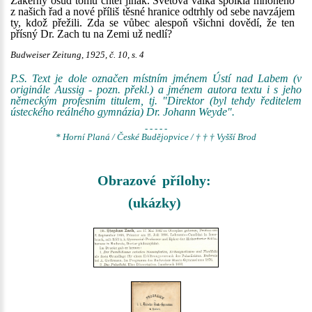
Zákeřný osud tomu chtěl jinak. Světová válka spolkla mnohého
z našich řad a nové příliš těsné hranice odtrhly od sebe navzájem
ty, kdož přežili. Zda se vůbec alespoň všichni dovědí, že ten
přísný Dr. Zach tu na Zemi už nedlí?
Budweiser Zeitung, 1925, č. 10, s. 4
P.S. Text je dole označen místním jménem Ústí nad Labem (v
originále Aussig - pozn. překl.) a jménem autora textu i s jeho
německým profesním titulem, tj. "Direktor (byl tehdy ředitelem
ústeckého reálného gymnázia) Dr. Johann Weyde".
- - - - -
* Horní Planá / České Budějopvice / † † † Vyšší Brod
Obrazové přílohy:
(ukázky)