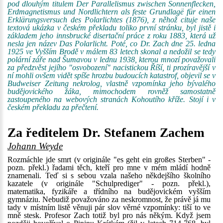
pod dlouhým titulem Der Parallelismus zwischen Sonnenflecken,
Erdmagnetismus und Nordlichtern als feste Grundlagë für einen
Erklärungsversuch des Polarlichtes (1876), z něhož cituje naše
textová ukázka v českém překladu toliko první stránku, byl jistě i
základem jeho innsbrucké disertační práce z roku 1883, která už
nesla jen název Das Polarlicht. Poté, co Dr. Zach dne 25. ledna
1925 ve Vyšším Brodě v málem 83 letech skonal a nedožil se tedy
polární záře nad Šumavou v lednu 1938, kterou mnozí považovali
za předzvěst jejího "osvobození" nacistickou Říší, ti prozíravější v
ní mohli ovšem vidět spíše hrozbu budoucích katastrof, objevil se v
Budweiser Zeitung nekrolog, vlastně vzpomínka jeho bývalého
budějovického žáka, mimochodem rovněž samostatně
zastoupeného na webových stranách Kohoutího kříže. Stojí i v
českém překladu za přečtení.
Za ředitelem Dr. Stefanem Zachem
Johann Weyde
Rozmáchle jde smrt (v originále "es geht ein großes Sterben" -
pozn. překl.) řadami těch, kteří pro mne v mém mládí hodně
znamenali. Teď si s sebou vzala našeho někdejšího školního
kazatele (v originále "Schulprediger" - pozn. překl.),
matematika, fyzikáře a třídního na budějovickém vyšším
gymnáziu. Nebudiž považováno za neskromnost, že právě já mu
tady v místním listě věnuji pár slov věrné vzpomínky: tiší to ve
mně stesk. Profesor Zach totiž byl pro nás někým. Když jsem