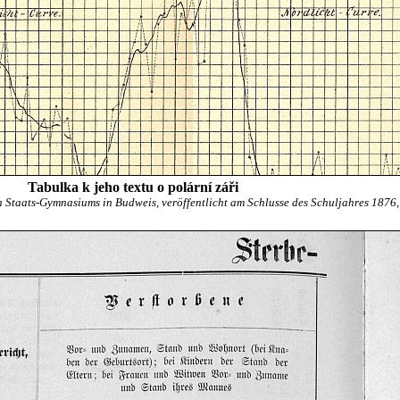
Tabulka k jeho textu o polární záři
 Staats-Gymnasiums in Budweis, veröffentlicht am Schlusse des Schuljahres 1876,