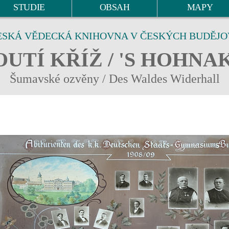
STUDIE
OBSAH
MAPY
ESKÁ VĚDECKÁ KNIHOVNA V ČESKÝCH BUDĚJO
UTÍ KŘÍŽ / 'S HOHNA
Šumavské ozvěny / Des Waldes Widerhall