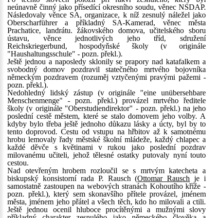
neúnavně činný jako přísedící okresního soudu, věnec NSDAP.
Následovaly věnce SA, organizace, k níž zesnulý náležel jako
Oberscharführer a příkladný SA-Kamerad, věnec města
Prachatice, landrátu. žákovského domova, učitelského sboru
ústavu, věnce jednotlivých jeho tříd, sdružení
Reichskriegerbund, hospodyňské školy (v originále
"Haushaltungsschule" - pozn. překl.).
Ještě jednou a naposledy sklonily se prapory nad katafalkem a
svobodný domov pozdravil statečného mrtvého bojovníka
německým pozdravem (rozuměj vztyčenými pravými pažemi -
pozn. překl.).
Nedohledný lidský zástup (v originále "eine unübersehbare
Menschenmenge" - pozn. překl.) provázel mrtvého ředitele
školy (v originále "Oberstudiendirektor" - pozn. překl.) na jeho
poslední cestě městem, které se stalo domovem jeho volby. A
kdyby bylo třeba ještě jednoho důkazu lásky a úcty, byl by to
tento doprovod. Cestu od vstupu na hřbitov až k samotnému
hrobu lemovaly řady městské školní mládeže, každý chlapec a
každé děvče s květinami v rukou jako poslední pozdrav
milovanému učiteli, jehož tělesné ostatky putovaly nyní touto
cestou.
Nad otevřeným hrobem rozloučil se s mrtvým katecheta a
biskupský konsistorní rada P. Rausch (
Ottomar Rausch
je i
samostatně zastoupen na webových stranách Kohoutího kříže -
pozn. překl.), který sem skonavšího přítele provázel, jménem
města, jménem jeho přátel a všech těch, kdo ho milovali a ctili.
Ještě jednou ocenil hluboce procítěnými a mužnými slovy
příkladný charakter zesnulého jako německého člověka a