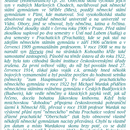
Sedliště (Hohenzedlisch) čp. 20. Obecnou školu vychodil jejich
syn v rodných Maršových Chodech, navštěvoval pak německé
státní gymnázium ve Stříbře (Mies), později německé státní
gymnázium v Plzni, kde maturoval. Svá vysokoškolská studia
absolvoval na pražské německé univerzitě a na univerzitě ve
Vídni. Obory, jimž se věnoval, byly němčina, latina a řečtina.
Závěrečné zkoušky složil v červnu roku 1906 v Praze. Před státní
zkouškou suploval po dva semestry v Ústí nad Labem (Außig) a
dva semestry v Prachaticích (Prachatitz), kde se pak stal na
zdejším německém státním gymnáziu v září 1906 učitelem a v
červenci 1909 gymnaziálním profesorem. V roce 1908 se mu tu
narodil syn
Herwig
(má na stránkách Kohoutího kříže také
samostatné zastoupení). Působil na témže ústavu až do roku 1922,
kdy byla tato ctihodná školní instituce československými úřady
zrušena. Za první světové války, do níž byl povolán hned 27.
července 1914, získal jako voják c.k. armády hned několik
bojových vyznamenání a byl posléze povýšen do hodnosti setníka
(německy "zum Hauptmann"). Po zrušení prachatického
německého gymnázia v roce 1922 byl Michael Wurdak přidělen
německému státnímu reálnému gymnáziu v Českých Budějovicích
(Budweis), kde vedle němčiny a klasických jazyků vedl, jak už
řečeno, docela bohatou žákovskou knihovnu. Když byla
mnichovskou "dohodou" připojena československá pohraniční
území k Německé říši, převzal v roce 1938 profesor Wurdak na
výslovné přání nyní "německého" města Prachatice vedení nově
zřízené prachatické "Oberschule" (tak bylo obnovené vlastně
někdejší německé gymnázium nacisty přezváno). Chybí tu vlastně
jen datum a místo Wurdakova skonu brzy poté, co se dožil