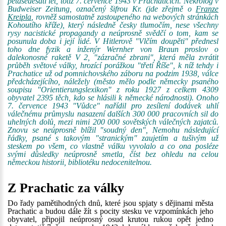
pětašedesáti let, totiž 7. července 1943 v Prachaticích. Nekrolog v
Budweiser Zeitung, označený šifrou Kr. (jde zřejmě o
Franze
Kreipla
, rovněž samostatně zastoupeného na webových stránkách
Kohoutího kříže), který následně česky tlumočím, nese všechny
rysy nacistické propagandy a neúprosně svědčí o tom, kam se
posunula doba i její lidé. V Hitlerově "Vlčím doupěti" přednesl
toho dne fyzik a inženýr Wernher von Braun proslov o
dalekonosné raketě V 2, "zázračné zbrani", která měla zvrátit
průběh světové války, hrozící porážkou "třetí Říše", k níž tehdy i
Prachatice už od pomnichovského záboru na podzim 1938, válce
předcházejícího, náležely (město mělo podle německy psaného
soupisu "Orientierungslexikon" z roku 1927 z celkem 4309
obyvatel 2395 těch, kdo se hlásili k německé národnosti). Onoho
7. července 1943 "Vůdce" nařídil pro zesílení dodávek uhlí
válečnému průmyslu nasazení dalších 300 000 pracovních sil do
uhelných dolů, mezi nimi 200 000 sovětských válečných zajatců.
Znovu se neúprosně blížil "soudný den", Nemohu následující
řádky, psané s takovým "stranickým" zaujetím a tušivým už
steskem po všem, co vlastně válku vyvolalo a co ona posléze
svými důsledky neúprosně smetla, číst bez ohledu na celou
německou historii, bibliotéku nedocenitelnou.
Z Prachatic za války
Do řady pamětihodných dnů, které jsou spjaty s dějinami města
Prachatic a budou dále žít s pocity stesku ve vzpomínkách jeho
obyvatel, připojil neúprosný osud krutou rukou opět jedno