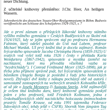
neuer Dichtung.
Z učitelské knihovny přemístěno: J.Chr. Heer, An heiligen
Wassern.
Jahresbericht des deutschen Staats-Ober-Realgymnasiums in Böhm. Budweis
veröffentlicht am Schlusse des Schuljahres 1924-1925, s. 7
Jde o první záznam o přírůstcích žákovské knihovny státního
vyššího reálného gymnázia v Českých Budějovicích za školní rok
1924/1925, kdy se jejím správcem stal po profesoru Hermannu
Fabinim, který odešel působit do Ústí nad Labem, profesor
Michael Wurdak. Už prvý knižní titul je docela zajímavý. Román
švýcarského spisovatele Jacoba Christopha Heera (1859-1925) U
svatých vod vyšel totiž roku 1926 i česky v překladu Karla
Weinfurtera (1867-1942), spisovatele a mystika (zemřel na
nachlazení, které mu přivodila vězeňská vazba za
"heydrichiády"). I Conrad Ferdinand Meyer (1825-1898), jak je
třeba jeho příjmení správně psát, byl švýcarským spisovatelem a
básníkem (Angela Borgia je poslední z řady jeho historických
novel). Zbývající dvě knihy z nákupu pocházejí obě od autorů i
samostatně zastoupených na webových stranách Kohoutího kříže,
ať už jde o
Josefa Messnera
či
Augusta Sperla
. Ještě zajímavější
je ovšem titul knižního daru, který knihovně gymnázia poskytl
jeden z jeho profesorů, totiž Friedrich Kollmann, jedna z
českobudějovických obětí nacistického holocaustu (mimochodem
prastrýc Tomáše Krause, od roku 1991 tajemníka Federace
židovských obcí, tehdy ještě v ČSFR). Sborník Vom jüngsten Tag