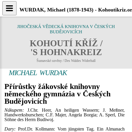
WURDAK, Michael (1878-1943) - Kohoutikriz.o
JIHOČESKÁ VĚDECKÁ KNIHOVNA V ČESKÝCH
BUDĚJOVICÍCH
KOHOUTÍ KŘÍŽ /
'S HOHNAKREIZ
Šumavské ozvěny / Des Waldes Widerhall
MICHAEL WURDAK
Přírůstky žákovské knihovny
německého gymnázia v Českých
Budějovicích
Nákupem:
J.Chr. Heer, An heiligen Wassern; J. Meßner,
Handwerksburschen; C.F. Majer, Angela Borgia; A. Sperl, Die
Söhne des Herrn Budiwoj.
Dary:
Prof.Dr. Kollmann: Vom jüngsten Tag. Ein Almanach