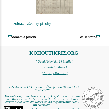
zobrazit všechny přílohy
obrazová příloha
další strana
KOHOUTIKRIZ.ORG
[ Úvod / Novinky ]
[ Studie ]
[ Obsah ]
[ Mapy ]
[ Najít ]
[ Kontakt ]
Jihočeská vědecká knihovna v Českých Budějovicích ©
2001-2026
Kohoutí kříž, autor koncepce projektu, studie a překladů
Jan Mareš, české texty a rešerše Jan Mareš a Ivo Kareš,
elektronická verze Ivo Kareš, návrh responzivního webu
Jiří Nechvátal.