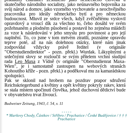
skutečného národního socialisty, jako neúnavného bojovníka za
svůj národ a domov, jako vzorného vychovatele a neochvějného
pracovníka pro ideály německého bytí a pro německou
budoucnost. Mluvil ze srdce všech, když zvěčnělému vyslovil
opravdový a vroucí dík za všechno to, čeho dosáhl ve svém
požehnaném a plodném působení a postavil ho zejména mládeži
za vzor k následování v jeho smyslu pro povinnost a pro její
naplnění. To, co jsme v tom mrtvém ztratili, poznáme opravdu
teprve poté, až na nás dolehnou otázky, které nám jinak
zodpovídal vždycky právě ředitel (v originále
"Oberstudiendirektor" - pozn. překl.) Wurdak. Lákyplnými a
srdečnými slovy se rozloučil se svým přítelem vrchní studijní
rada
Leo Maxa
z Vídně (v originále "Oberstudienrat Maxa-
Wien", je i samostatně zastoupen na webových stranách
Kohoutího kříže - pozn. překl.) a poděkoval mu za kamarádskou
spolupráci.
Pak se sklonil nad hrobem na pozdrav prapor sdružení
Reichskriegerbund a květiny a opět květiny pokryly rakev, která
se stala místem spočinutí člověka, jehož duchovní dědictví bude
v obyvatelstvu trvat živoucí.
Budweiser Zeitung, 1943, č. 54, s. 11
- - - - -
* Maršovy Chody, Částkov / Stříbro / Prachatice / České Budějovice / † † †
Prachatice