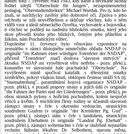
datum: totiž 7. červenec roku 1943, kdy náhle a nečekaně skonal
ředitel zdejší "Oberschule für Jungen", nezapomenutelný
pedagog, "Oberstudiendirektor" Michael Wurdak. Pro ty, kdo ho
znali, se navždycky zavřely jeho dobrotivé oči. Zpráva o jeho
odchodu se zdá neuvěřitelnou a skličuje všechny, kdo v něm
viděli vzor a ideál německého člověka, vychovatele a bojovníka;
ti všichni se podílejí na nadmíru hlubokém smutku, který jeho
skon přivodil kruhu jeho blízkých, četným jeho přátelům a
žákům, nám Prachatickým vůbec.
Dopoledne 11. července bylo věnováno vzpomínce na
zesnulého v rámci důstojného smutečního obřadu NSDAP (v
originále "im Rahmen einer würdigen Totenfeier der NSDAP",
přičemž "Totenfeier" značí doslova "slavnost mrtvých" a
zkratku NSDAP asi vysvětlovat věru netřeba - pozn. překl.),
konaného ve slavnostní hale prachatické "Oberschule". Na
vyvýšeném místě spočíval katafalk s tělesnými ostatky
zemřelého, pokryt vlajkou hnutí, obklopen čestnou stráží SA (tj.
"Sturmabteilung", paramilitární bojová organizace NSDAP -
pozn. překl.), v pozadí prapory strany a jejích údů (v originále
"die Fahnen der Partei und der Gliederungen" - pozn. překl.), po
obou stranách pylony s hořícími pochodněm, kolem nespočet
věnců a květin. S truchlícími členy rodiny se účastnili slavnosti
zástupci strany v čele s okresním vedoucím, stranickým
soudruhem Grafem (v originále "der Kreisleiter Pg. Graf" -
pozn. překl.), zástupci státu v čele s landrátem, stranickým
soudruhem Ehehaltem (v originále "Landrat Pg. Ehehalt" -
pozn. překl.), zástupci wehrmachtu v čele se služebně nejstarším
vrchním štábním lékařem Dr. Selbothem, starosta města,