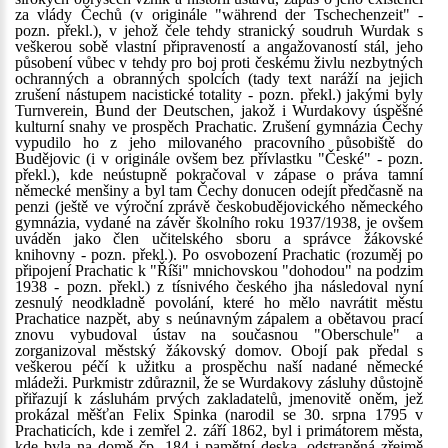
za vlády Čechů (v originále "während der Tschechenzeit" -
pozn. překl.), v jehož čele tehdy stranický soudruh Wurdak s
veškerou sobě vlastní připraveností a angažovaností stál, jeho
působení vůbec v tehdy pro boj proti českému živlu nezbytných
ochranných a obranných spolcích (tady text naráží na jejich
zrušení nástupem nacistické totality - pozn. překl.) jakými byly
Turnverein, Bund der Deutschen, jakož i Wurdakovy úspěšné
kulturní snahy ve prospěch Prachatic. Zrušení gymnázia Čechy
vypudilo ho z jeho milovaného pracovního působiště do
Budějovic (i v originále ovšem bez přívlastku "České" - pozn.
překl.), kde neústupně pokračoval v zápase o práva tamní
německé menšiny a byl tam Čechy donucen odejít předčasně na
penzi (ještě ve výroční zprávě českobudějovického německého
gymnázia, vydané na závěr školního roku 1937/1938, je ovšem
uváděn jako člen učitelského sboru a správce žákovské
knihovny - pozn. překl.). Po osvobození Prachatic (rozuměj po
připojení Prachatic k "Říši" mnichovskou "dohodou" na podzim
1938 - pozn. překl.) z tísnivého českého jha následoval nyní
zesnulý neodkladně povolání, které ho mělo navrátit městu
Prachatice nazpět, aby s neúnavným zápalem a obětavou prací
znovu vybudoval ústav na současnou "Oberschule" a
zorganizoval městský žákovský domov. Obojí pak předal s
veškerou péčí k užitku a prospěchu naší nadané německé
mládeži. Purkmistr zdůraznil, že se Wurdakovy zásluhy důstojně
přiřazují k zásluhám prvých zakladatelů, jmenovitě oněm, jež
prokázal měšťan Felix Spinka (narodil se 30. srpna 1795 v
Prachaticích, kde i zemřel 2. září 1862, byl i primátorem města,
kde byla na domě čp. 184 i pamětní deska, odstraněná zřejmě