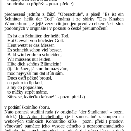
soudruha na přípřež. - pozn. překl./)
přednesená jedním z žáků "Oberschule", a píseň "Es ist ein
Schnitter, heißt der Tod" (známá i ze sbírky "Des Knaben
Wunderhorn", z jejíž verze citujme jen první z celkem šesti slok
podobných v originále i v pokusu o české přetlumočení:
Es ist ein Schnitter, der heißt Tod,
Hat Gewalt von höchster Gott.
Heut wetzt er das Messer,
Es schneidt schon viel besser,
Bald wird er drein schneiden,
Wir müssens nur leiden.
Hüte dich schöns Blümelein!
(tj. "Je žnec, já smrt ho nazývám,
moc nejvyšší mu dal Bůh sám.
Dnes ostří pěkně brousí,
co pak o to líp kosí,
a my co popadáme,
to mlčky strpět máme.
Střez se, kvítečko krásné!" - pozn. překl./)
v podání školního sboru.
Nato pronesl studijní rada (v originále "der Studienrat" - pozn.
překl.)
Dr. Anton Pachelhofer
(je i samostatně zastoupen na
webových stránkách Kohoutího kříže - pozn. překl.) proslov,
věnovaný památce jeho vysoce ctěného a nezapomenutelného
ředitele. Ve svých vývodech, v nichž dal výraz lásce a úctě