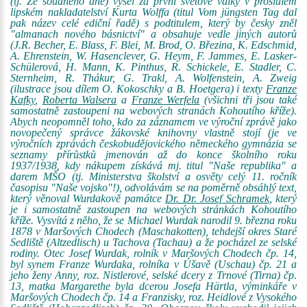
(tj. Ze soudného dne) vyšel za první světové války v proslulém
lipském nakladatelství Kurta Wolffa (titul Vom jüngsten Tag dal
pak název celé ediční řadě) s podtitulem, který by česky zněl
"almanach nového básnictví" a obsahuje vedle jiných autorů
(J.R. Becher, E. Blass, F. Blei, M. Brod, O. Březina, K. Edschmid,
A. Ehrenstein, W. Hasenclever, G. Heym, F. Jammes, E. Lasker-
Schülerová, H. Mann, K. Pinthus, R. Schickele, E. Stadler, C.
Sternheim, R. Thákur, G. Trakl, A. Wolfenstein, A. Zweig
(ilustrace jsou dílem O. Kokoschky a B. Hoetgera) i texty
Franze
Kafky
,
Roberta Walsera
a
Franze Werfela
(všichni tři jsou také
samostatně zastoupeni na webových stranách Kohoutího kříže).
Abych neopomněl toho, kdo za záznamem ve výroční zprávě jako
novopečený správce žákovské knihovny vlastně stojí (je ve
výročních zprávách českobudějovického německého gymnázia se
seznamy přírůstků jmenován až do konce školního roku
1937/1938, kdy nákupem získává mj. titul "Naše republika" a
darem MŠO (tj. Ministerstva školství a osvěty celý 11. ročník
časopisu "Naše vojsko"!), odvolávám se na poměrně obsáhlý text,
který věnoval Wurdakově památce
Dr. Dr. Josef Schramek
, který
je i samostatně zastoupen na webových stránkách Kohoutího
kříže. Vysvítá z něho, že se Michael Wurdak narodil 9. března roku
1878 v Maršových Chodech (Maschakotten), tehdejší okres Staré
Sedliště (Altzedlisch) u Tachova (Tachau) a že pocházel ze selské
rodiny. Otec Josef Wurdak, rolník v Maršových Chodech čp. 14,
byl synem Franze Wurdaka, rolníka v Úšavě (Uschau) čp. 21 a
jeho ženy Anny, roz. Nistlerové, selské dcery z Trnové (Tirna) čp.
13, matka Margarethe byla dcerou Josefa Härtla, výminkáře v
Maršových Chodech čp. 14 a Franzisky, roz. Heidlové z Vysokého