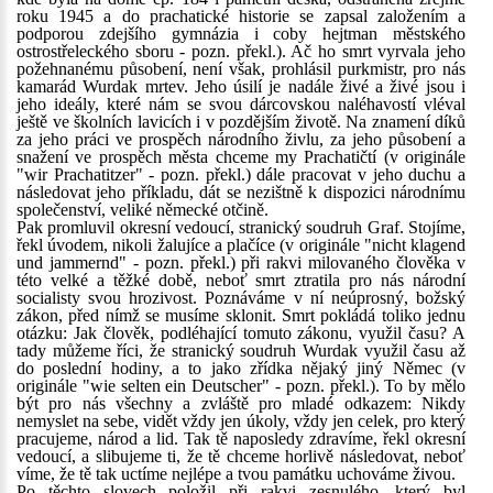
roku 1945 a do prachatické historie se zapsal založením a
podporou zdejšího gymnázia i coby hejtman městského
ostrostřeleckého sboru - pozn. překl.). Ač ho smrt vyrvala jeho
požehnanému působení, není však, prohlásil purkmistr, pro nás
kamarád Wurdak mrtev. Jeho úsilí je nadále živé a živé jsou i
jeho ideály, které nám se svou dárcovskou naléhavostí vléval
ještě ve školních lavicích i v pozdějším životě. Na znamení díků
za jeho práci ve prospěch národního živlu, za jeho působení a
snažení ve prospěch města chceme my Prachatičtí (v originále
"wir Prachatitzer" - pozn. překl.) dále pracovat v jeho duchu a
následovat jeho příkladu, dát se nezištně k dispozici národnímu
společenství, veliké německé otčině.
Pak promluvil okresní vedoucí, stranický soudruh Graf. Stojíme,
řekl úvodem, nikoli žalujíce a plačíce (v originále "nicht klagend
und jammernd" - pozn. překl.) při rakvi milovaného člověka v
této velké a těžké době, neboť smrt ztratila pro nás národní
socialisty svou hrozivost. Poznáváme v ní neúprosný, božský
zákon, před nímž se musíme sklonit. Smrt pokládá toliko jednu
otázku: Jak člověk, podléhající tomuto zákonu, využil času? A
tady můžeme říci, že stranický soudruh Wurdak využil času až
do poslední hodiny, a to jako zřídka nějaký jiný Němec (v
originále "wie selten ein Deutscher" - pozn. překl.). To by mělo
být pro nás všechny a zvláště pro mladé odkazem: Nikdy
nemyslet na sebe, vidět vždy jen úkoly, vždy jen celek, pro který
pracujeme, národ a lid. Tak tě naposledy zdravíme, řekl okresní
vedoucí, a slibujeme ti, že tě chceme horlivě následovat, neboť
víme, že tě tak uctíme nejlépe a tvou památku uchováme živou.
Po těchto slovech položil při rakvi zesnulého, který byl