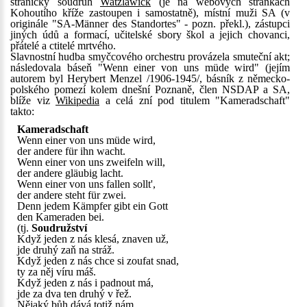
stranický soudruh
Watzlawick
(je na webových stránkách
Kohoutího kříže zastoupen i samostatně), místní muži SA (v
originále "SA-Männer des Standortes" - pozn. překl.), zástupci
jiných údů a formací, učitelské sbory škol a jejich chovanci,
přátelé a ctitelé mrtvého.
Slavnostní hudba smyčcového orchestru provázela smuteční akt;
následovala báseň "Wenn einer von uns müde wird" (jejím
autorem byl Herybert Menzel /1906-1945/, básník z německo-
polského pomezí kolem dnešní Poznaně, člen NSDAP a SA,
blíže viz
Wikipedia
a celá zní pod titulem "Kameradschaft"
takto:
Kameradschaft
Wenn einer von uns müde wird,
der andere für ihn wacht.
Wenn einer von uns zweifeln will,
der andere gläubig lacht.
Wenn einer von uns fallen sollt',
der andere steht für zwei.
Denn jedem Kämpfer gibt ein Gott
den Kameraden bei.
(tj.
Soudružství
Když jeden z nás klesá, znaven už,
jde druhý zaň na stráž.
Když jeden z nás chce si zoufat snad,
ty za něj víru máš.
Když jeden z nás i padnout má,
jde za dva ten druhý v řež.
Nějaký bůh dává totiž nám