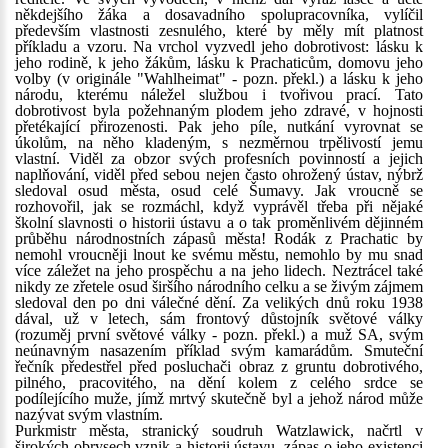
někdejšího žáka a dosavadního spolupracovníka, vylíčil
především vlastnosti zesnulého, které by měly mít platnost
příkladu a vzoru. Na vrchol vyzvedl jeho dobrotivost: lásku k
jeho rodině, k jeho žákům, lásku k Prachaticům, domovu jeho
volby (v originále "Wahlheimat" - pozn. překl.) a lásku k jeho
národu, kterému náležel službou i tvořivou prací. Tato
dobrotivost byla požehnaným plodem jeho zdravé, v hojnosti
přetékající přirozenosti. Pak jeho píle, nutkání vyrovnat se
úkolům, na něho kladeným, s nezměrnou trpělivostí jemu
vlastní. Viděl za obzor svých profesních povinností a jejich
naplňování, viděl před sebou nejen často ohrožený ústav, nýbrž
sledoval osud města, osud celé Šumavy. Jak vroucně se
rozhovořil, jak se rozmáchl, když vyprávěl třeba při nějaké
školní slavnosti o historii ústavu a o tak proměnlivém dějinném
průběhu národnostních zápasů města! Rodák z Prachatic by
nemohl vroucněji lnout ke svému městu, nemohlo by mu snad
více záležet na jeho prospěchu a na jeho lidech. Neztrácel také
nikdy ze zřetele osud širšího národního celku a se živým zájmem
sledoval den po dni válečné dění. Za velikých dnů roku 1938
dával, už v letech, sám frontový důstojník světové války
(rozuměj první světové války - pozn. překl.) a muž SA, svým
neúnavným nasazením příklad svým kamarádům. Smuteční
řečník předestřel před posluchači obraz z gruntu dobrotivého,
pilného, pracovitého, na dění kolem z celého srdce se
podílejícího muže, jímž mrtvý skutečně byl a jehož národ může
nazývat svým vlastním.
Purkmistr města, stranický soudruh Watzlawick, načrtl v
širokých obrysech vznik a historii ústavu, zápas o jeho existenci