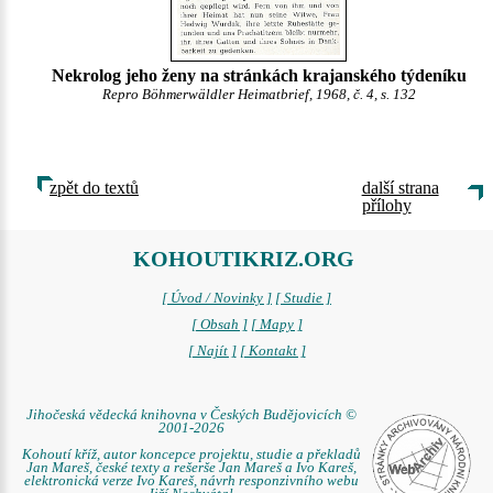
Nekrolog jeho ženy na stránkách krajanského týdeníku
Repro Böhmerwäldler Heimatbrief, 1968, č. 4, s. 132
zpět do textů
další strana
přílohy
KOHOUTIKRIZ.ORG
[ Úvod / Novinky ]
[ Studie ]
[ Obsah ]
[ Mapy ]
[ Najít ]
[ Kontakt ]
Jihočeská vědecká knihovna v Českých Budějovicích ©
2001-2026
Kohoutí kříž, autor koncepce projektu, studie a překladů
Jan Mareš, české texty a rešerše Jan Mareš a Ivo Kareš,
elektronická verze Ivo Kareš, návrh responzivního webu