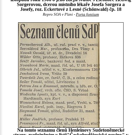
Sorgerovou, dcerou místního lékaře Josefa Sorgera a
Josefy, roz. Eckertové z Lesné (Schönwald) čp. 18
Repro SOA v Plzni -
Porta fontium
Na tomto seznamu členů Henleinovy Sudetoněmecké
strany, zveřejněném v listě"Českobudějovické noviny" v