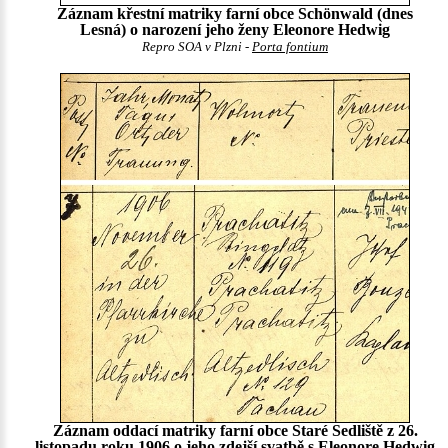
Záznam křestní matriky farní obce Schönwald (dnes
Lesná) o narození jeho ženy Eleonore Hedwig
Repro SOA v Plzni -
Porta fontium
Záznam oddací matriky farní obce Staré Sedliště z 26.
listopadu roku 1906 o jeho zdejší svatbě s Eleonore Hedwig