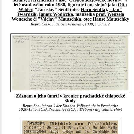
létě osudového roku 1938, figuruje i on, stejně jako
Otto
Wilder
, "Jaroslav" Senft (otec
Haro Senfta
),
"Jan"
Twardzik
,
Ignatz Wodiczka
, manželka
prof. Wenzela
Wonesche
či "Václav" Mautschka, otec
Hanse Mautschky
Repro Českobudějovické noviny, 1938, č. 30, s. 2
Záznam o jeho úmrtí v kronice prachatické chlapecké
školy
Repro Schulchronik der Knaben-Volksschule in Prachatitz
1920-1945, SOkA Prachatice (SOA v Třeboni -
digitální archiv
)