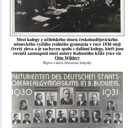
Mezi kolegy z učitelského sboru českobudějovického
německého vyššího reálného gymnázia v roce 1930 stojí
čtvrtý zleva a je zachycen spolu s dalšími kolegy, kteří jsou
rovněž zastoupeni mezi autory Kohoutího kříže (více viz
Otto Wilder
)
Repro z daru Antonína Sekyrky