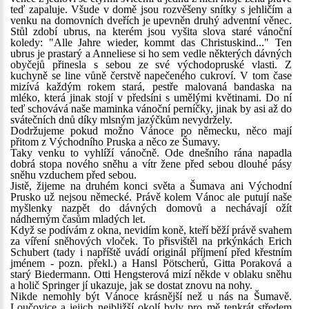
teď zapaluje. Všude v domě jsou rozvěšeny snítky s jehličím a
venku na domovních dveřích je upevněn druhý adventní věnec.
Stůl zdobí ubrus, na kterém jsou vyšita slova staré vánoční
koledy: "Alle Jahre wieder, kommt das Christuskind..." Ten
ubrus je prastarý a Anneliese si ho sem vedle některých dávných
obyčejů přinesla s sebou ze své východopruské vlasti. Z
kuchyně se line vůně čerstvě napečeného cukroví. V tom čase
mizívá každým rokem stará, pestře malovaná bandaska na
mléko, která jinak stojí v předsíni s umělými květinami. Do ní
teď schovává naše maminka vánoční perníčky, jinak by asi až do
svátečních dnů díky mlsným jazýčkům nevydržely.
Dodržujeme pokud možno Vánoce po německu, něco mají
přitom z Východního Pruska a něco ze Šumavy.
Taky venku to vyhlíží vánočně. Ode dnešního rána napadla
dobrá stopa nového sněhu a vítr žene před sebou dlouhé pásy
sněhu vzduchem před sebou.
Jistě, žijeme na druhém konci světa a Šumava ani Východní
Prusko už nejsou německé. Právě kolem Vánoc ale putují naše
myšlenky nazpět do dávných domovů a nechávají ožít
nádherným časům mladých let.
Když se podívám z okna, nevidím koně, kteří běží právě svahem
za víření sněhových vloček. To přisvištěl na prkýnkách Erich
Schubert (tady i napříště uvádí originál příjmení před křestním
jménem - pozn. překl.) a Hansl Pötscherů, Gitta Poraková a
starý Biedermann. Otti Hengsterová mizí někde v oblaku sněhu
a holič Springer jí ukazuje, jak se dostat znovu na nohy.
Nikde nemohly být Vánoce krásnější než u nás na Šumavě.
Loučovice a jejich nejbližší okolí byly pro mě tenkrát středem