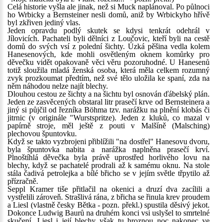
Celá historie vyšla ale jinak, než si Muck naplánoval. Po půlnoci
ho Wrbicky a Bernsteiner nesli domů, aniž by Wrbickyho hřívě
byl zkřiven jediný vlas.
Jeden opravdu podlý skutek se kdysi tenkrát odehrál v
Jílovicích. Pachateli byli dělníci z Loučovic, kteří byli na cestě
domů do svých vsí z polední šichty. Úzká pěšina vedla kolem
Hanesenových, kde mohli osvětleným oknem komůrky pro
děvečku vidět opakovaně věci věru pozoruhodné. U Hanesenů
totiž sloužila mladá ženská osoba, která měla celkem rozumný
zvyk prozkoumat předtím, než své tělo uložila ke spaní, zda na
něm náhodou nelze najít blechy.
Dlouhou cestou ze šichty a na šichtu byl osnován ďábelský plán.
Jeden ze zasvěcených obstaral litr prasečí krve od Bernsteinera a
jiný si půjčil od řezníka Böhma tzv. narážku na plnění klobás či
jitrnic (v originále "Wurstspritze). Jeden z kluků, co mazal v
papírně stroje, měl ještě z pouti v Malšíně (Malsching)
plechovou špuntovku.
Když se takto vyzbrojeni přiblížili "na dostřel" Hanesovu dvoru,
byla špuntovka nabita a narážka naplněna prasečí krví.
Plnoštíhlá děvečka byla právě uprostřed horlivého lovu na
blechy, když se pachatelé prodrali až k samému oknu. Na stole
stála čadivá petrolejka a bílé břicho se v jejím světle třpytilo až
přízračně.
Seppl Kramer tiše přitlačil na okenici a druzí dva zacílili a
vystřelili zároveň. Strašlivá rána, z břicha se řinula krev proudem
a Liesl (vlastně česky Bětka - pozn. překl.) spustila děsivý jekot.
Dokonce Ludwig Baurů na druhém konci vsi uslyšel to smrtelné
skučení. Liesl i její blechy však tu hroznou noc nakonec ve