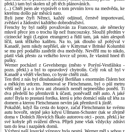
překl.) tam byl skolen už při těch plánováních.
(...) Chtěl jsem ale vyprávět o tom prvním lovu na medvěda, ke
kterému došlo pár měsíců nato.
Byli jsme čtyři Němci, každý odjinud, čerstvě importovaní,
zvědaví a žádostiví každého dobrodružství.
Frenchy by byl raději považován za Francouze, ale německy
mluvil přece jen o trochu líp než francouzsky. Sloužil předtím v
cizinecké legii (Legion etrangere) a řídil tam, jak nám alespoň
líčil, tank těžkého kalibru. Na to, jak dlouho už pobýval v
Kanadě, jsem nikdy nepřišel, ale v Kittymat v Britské Kolumbii
se mu prý podařilo zastřelit dva medvědy. Nevěřil mu to nikdo,
platil však přesto za velkého lovce už proto, že vlastnil hned tři
pušky.
Werner pocházel z Gevelsbergu (město v Porýní-Vestfálsku -
pozn. překl.) a byl to opravdový chytrolín. Celý rok už byl v
Kanadě a věděl všechno, co byste chtěli znát.
Ten třetí z nás byl dlouhatánský Berlíňan s enormním číslem bot
a měkkým srdcem. Jmenoval se Fleischmann, byl o půl metru
větší než já a o lovu ani zbraních neměl nejmenšího ponětí. Ti
dva předešlí ho přemluvili k účasti, poněvadž měl auto. A jaké
auto! Byla to prastará fordka, která u jeho domácí stála už léta za
domem a kterou Fleischmann nevím jak přemluvil k jízdě.
Pokaždé, když šla cesta do kopce, začal Fleischmann ke svému
autu hovořit, stejně jako kdysi Ullmann-Schuster (tak se zřejmě
doma v Dolních Jílovicích říkalo autorovu otci - pozn. překl.) ke
své kobyle při svážení dřeva. Přijeli jsme však vždycky zdrávi
tam do lesa i nazpátek domů.
Výzbroj naší lovecké výpravy byla pestrá. Werner měl s sebou z