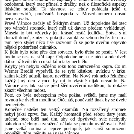
ozdobami, který otec přinesl z dražby, než o filosofické aspekty
lidského soužití. Ta slavnost se tehdy pořádala ještě u
Hammerwirtů, poněvadž hospoda v Moserhammeru dosud
neexistovala.
Pravé Vánoce začaly až Štědrým dnem. Už dopoledne šel otec
pro vánoční stromek, který měl už dávno předem vyhlédnutý.
Musela to být vždycky jen krásně rostlá jedlička. Sotva s ní
dorazil domů, zmizel v pokoji a zamkl za sebou dveře. Jen tu a
tam bylo slyšet něco tiše zazvonit či se pode dveřmi objevilo
nějaké podstrčené cukrátko.
K jídlu bylo toho přes den sotvaco, bylo třeba se postit. V šest
hodin se nesl na stůl kapr. Odpoledne ne a ne utéct a ode dveří
dál se už kvůli těm cukrátkům taky nechtělo.
Kdyby jen nebylo každého roku toho zatraceného kapra. Co mi
Werner Bredlů vyprávěl, že se rybí kůstkou, uvízlou v krku,
zatím každý udusil, kapru nevěřím. Na Nový rok nebo řekněme
každý jiný den v roce by mi to vlastně nijak nevadilo. Na
Vánoce ale, tak krátce před štědrovečerní nadílkou, to dokáže
zkazit všechnu radost.
Poté, co byla nebezpežná ryba požita, svištěli jsme my malí
rovnou ke dveřím modlit se Otčenáš, poněvadž jinak by se dveře
neotevřely.
Konečně nadešel ten velký okamžik. Na rozzářený stromek
nebyl jaksi zprvu čas. Každý hromadil před sebou dary jemu
určené, otec bděl nad tím, aby od třpytivých svic nechytily
náhodou záclony a zaražená nálada se pomalu uvolňovala. Byli
jsme velká rodina a teprve postupně, jak starší sourozenci
opouštěli dům, měnily se i naše Vánoce.