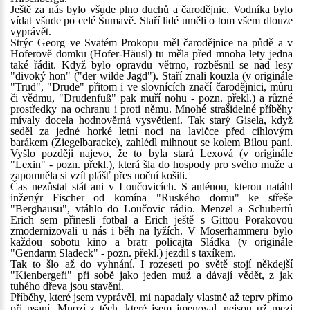
Ještě za nás bylo všude plno duchů a čarodějnic. Vodníka bylo
vídat všude po celé Šumavě. Staří lidé uměli o tom všem dlouze
vyprávět.
Strýc Georg ve Svatém Prokopu měl čarodějnice na půdě a v
Hoferově domku (Hofer-Häusl) tu měla před mnoha lety jedna
také řádit. Když bylo opravdu větrno, rozběsnil se nad lesy
"divoký hon" ("der wilde Jagd"). Staří znali kouzla (v originále
"Trud", "Drude" přitom i ve slovnících značí čarodějnici, můru
či vědmu, "Drudenfuß" pak muří nohu - pozn. překl.) a různé
prostředky na ochranu i proti němu. Mnohé strašidelné příběhy
mívaly docela hodnověrná vysvětlení. Tak starý Gisela, když
seděl za jedné horké letní noci na lavičce před cihlovým
barákem (Ziegelbaracke), zahlédl mihnout se kolem Bílou paní.
Vyšlo později najevo, že to byla stará Lexová (v originále
"Lexin" - pozn. překl.), která šla do hospody pro svého muže a
zapomněla si vzít plášť přes noční košili.
Čas nezůstal stát ani v Loučovicích. S anténou, kterou natáhl
inženýr Fischer od komína "Ruského domu" ke střeše
"Berghausu", vtáhlo do Loučovic rádio. Menzel a Schubertů
Erich sem přinesli fotbal a Erich ještě s Gittou Porakovou
zmodernizovali u nás i běh na lyžích. V Moserhammeru bylo
každou sobotu kino a bratr policajta Sládka (v originále
"Gendarm Sladeck" - pozn. překl.) jezdil s taxíkem.
Tak to šlo až do vyhnání. I rozeseti po světě stojí někdejší
"Kienbergeři" při sobě jako jeden muž a dávají vědět, z jak
tuhého dřeva jsou stavěni.
Příběhy, které jsem vyprávěl, mi napadaly vlastně až teprv přímo
při psaní. Mnozí z těch, které jsem jmenoval, nejsou už mezi