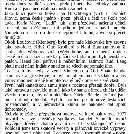
osada dnes zaniklá - pozn. překl.) hned dva tetřívky, zatímco
Rudi a já jsme nedostali na mušku žádného.
Jako kluci jsme si hrávali na Hirschbergu (vrch u Dolních
Jílovic, nemá české jméno - pozn. překl.) a četli ve škole pod
lavicí
Karla Maye
. "Ladi", jak jsme přezdívali našemu učiteli
kreslení na měšťance, mi přitom jednou zabavil mojeho
Vinnetoua a já se do dneška nepřiměl k tomu, abych si přečetl
druhý díl.
Okolí Loučovic (Kienberg) bylo pro naše klukovské hry zrovna
jako stvořené. Když Otto Kroiherů s Nani Baumannovou šli
spolu přes Weberův vrch (Weberhöhe, ani on nemá dodnes
české jméno - pozn. překl.), plížící se Indiáni jim byli neustále v
patách. Hansl Sixl patříval k náčelníkům, zatímco Rudl Lang
platil mezi námi Indiány snad za ze všech nejpomalejšího.
Teď jsem byl tedy v zemi Vinnetoua a Old Shatterhanda,
skunkové a grizzlyové tu byli mnohem méně vzdálení a lov
vůbec mnohem méně komplikovaný než doma ve staré vlasti.
První naši kanadskou zimu jsme s rodinou přestáli dobře. Byla
také opravdu nezvykle mírná, jako by sama příroda chtěla udělat
všechno pro to, aby nám ulehčila začátek. Přátele a známé jsme
musili dlouho hledat. Byl to houfec po domově tesknících
přistěhovalců a v německém klubu se nakonec dal spolu
dohromady.
Nebyla to ještě ta přepychová budova, ve které pak v roce 1977
hovořil za své návštěvy spolkový kancléř Schmidt, nýbrž
obyčejná dřevěná chatka a v ní nás 13 "zakládajících" členů.
Pořádali jsme tam skatové večery a plánovali lovecké výpravy,
uzavírali nová přátelství. Leckterý kozel (rozuměj pivní - pozn.