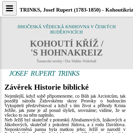
TRINKS, Josef Rupert (1783-1850) - Kohoutikriz
JIHOČESKÁ VĚDECKÁ KNIHOVNA V ČESKÝCH
BUDĚJOVICÍCH
KOHOUTÍ KŘÍŽ /
'S HOHNAKREIZ
Šumavské ozvěny / Des Waldes Widerhall
JOSEF RUPERT TRINKS
Závěrek Historie biblické
Nejmilejší, když sobě připomeneme, co Bůh jak Arciotcům, tak
později národu Židovskému skrze Proroky o budoucím
Vykupiteli předzvěstoval a když s tím život a příhody Krista
Ježíše, jak jsme je až posud slyšeli, srovnáme; vidíme, že se
všecko to na něm naplnilo.
Neb Ježíš byl skutečně z potomků Abrahamových, Izákových a
Jákobových, skutečně z pokolení Jůdova, a z rodu Davidova.
Neposkvrněná panna byla matkou jeho; Ježíš se narodil v