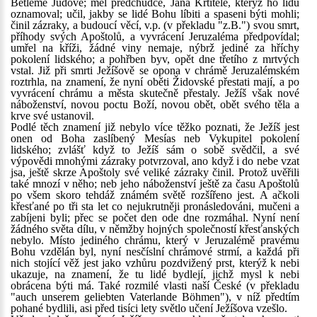
Betlémě Jůdově; měl předchůdce, Jana Křtitele, kterýž ho lidu
oznamoval; učil, jakby se lidé Bohu líbiti a spaseni býti mohli;
činil zázraky, a budoucí věcí, v.p. (v překladu "z.B.") svou smrt,
příhody svých Apoštolů, a vyvrácení Jeruzaléma předpovídal;
umřel na kříži, žádné viny nemaje, nýbrž jediné za hříchy
pokolení lidského; a pohřben byv, opět dne třetího z mrtvých
vstal. Již při smrti Ježíšově se opona v chrámě Jeruzalémském
roztrhla, na znamení, že nyní oběti Židovské přestati mají, a po
vyvrácení chrámu a města skutečně přestaly. Ježíš však nové
náboženství, novou poctu Boží, novou obět, obět svého těla a
krve své ustanovil.
Podlé těch znamení již nebylo více těžko poznati, že Ježíš jest
onen od Boha zaslíbený Mesías neb Vykupitel pokolení
lidského; zvlášť když to Ježíš sám o sobě svědčil, a své
výpovědi mnohými zázraky potvrzoval, ano když i do nebe vzat
jsa, ještě skrze Apoštoly své veliké zázraky činil. Protož uvěřili
také mnozí v něho; neb jeho náboženství ještě za času Apoštolů
po všem skoro tehdáž známém světě rozšířeno jest. A ačkoli
křesťané po tři sta let co nejukrutněji pronásledováni, mučeni a
zabíjeni byli; přec se počet den ode dne rozmáhal. Nyní není
žádného světa dílu, v němžby hojných společností křesťanských
nebylo. Místo jediného chrámu, který v Jeruzalémě pravému
Bohu vzdělán byl, nyní nesčíslní chrámové strmí, a každá při
nich stojící věž jest jako vzhůru pozdvižený prst, kterýž k nebi
ukazuje, na znamení, že tu lidé bydlejí, jichž mysl k nebi
obrácena býti má. Také rozmilé vlasti naší České (v překladu
"auch unserem geliebten Vaterlande Böhmen"), v níž předtím
pohané bydlili, asi před tisíci lety světlo učení Ježíšova vzešlo.