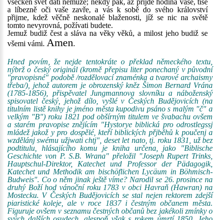
všecken svět dáti nemůže; někdy pak, až přijde hodina vaše, tiše
a líbezně oči vaše zavře, a vás k sobě do svého království
přijme, kdež věčně neskonalé blaženosti, jíž se nic na světě
tomto nevyrovná, požívati budete.
Jemuž budiž čest a sláva na věky věků, a milost jeho budiž se
Amen
všemi vámi.
.
Hned povím, že nejde tentokráte o překlad německého textu,
nýbrž o český originál (kromě přepisu liter ponechaný v původní
"pravopisné" podobě /rozdělovací znaménka a tvarové archaismy
třeba/), jehož autorem je obrozenský kněz Šimon Bernard Vrána
(1785-1856), přispěvatel Jungmannova slovníku a náboženský
spisovatel český, jehož dílo, vyšlé v Českých Budějovicích (na
titulním listě knihy je jméno města kupodivu psáno s malým "č" a
velkým "B") roku 1821 pod obšírným titulem ve švabachu ovšem
a starém pravopise znějícím "Hystorye biblická pro odrostlegssj
mládež jakož y pro dospělé, kteří biblických přjběhů k poučenj a
wzdělánj swému užjwati chtj", deset let nato, tj. roku 1831, už bez
podtitulu, hlásajícího komu je kniha určena, jako "Biblische
Geschichte von P. S.B. Wrana" přeložil "Joseph Rupert Trinks,
Hauptschul-Direktor, Katechet und Professor der Pädagogik,
Katechet und Methodik am bischöflichen Lycäum in Böhmisch-
Budweis". Co o něm jinak ještě víme? Narodil se 26. prosince na
druhý Boží hod vánoční roku 1783 v obci Havraň (Hawran) na
Mostecku. V Českých Budějovicích se stal nejen rektorem zdejší
piaristické koleje, ale v roce 1837 i čestným občanem města.
Figuruje ovšem v seznamu čestných občanů bez jakékoli zmínky o
svých dalších osudech, alespoň však s rokem úmrtí 1850. Jeho