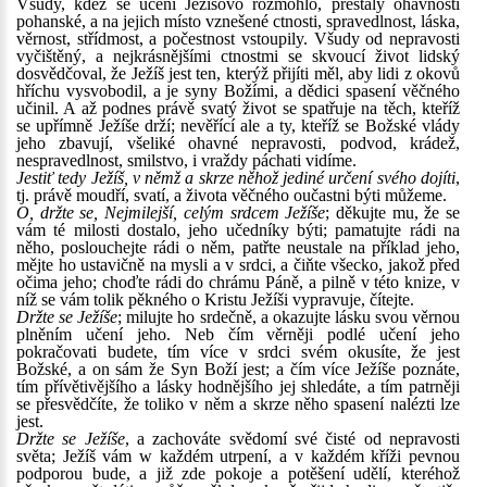
Všudy, kdež se učení Ježíšovo rozmohlo, přestaly ohavnosti
pohanské, a na jejich místo vznešené ctnosti, spravedlnost, láska,
věrnost, střídmost, a počestnost vstoupily. Všudy od nepravosti
vyčištěný, a nejkrásnějšími ctnostmi se skvoucí život lidský
dosvědčoval, že Ježíš jest ten, kterýž přijíti měl, aby lidi z okovů
hříchu vysvobodil, a je syny Božími, a dědici spasení věčného
učinil. A až podnes právě svatý život se spatřuje na těch, kteříž
se upřímně Ježíše drží; nevěřící ale a ty, kteříž se Božské vlády
jeho zbavují, všeliké ohavné nepravosti, podvod, krádež,
nespravedlnost, smilstvo, i vraždy páchati vidíme.
Jestiť tedy Ježíš, v němž a skrze něhož jediné určení svého dojíti
,
tj. právě moudří, svatí, a života věčného oučastni býti můžeme.
O, držte se, Nejmilejší, celým srdcem Ježíše
; děkujte mu, že se
vám té milosti dostalo, jeho učedníky býti; pamatujte rádi na
něho, poslouchejte rádi o něm, patřte neustale na příklad jeho,
mějte ho ustavičně na mysli a v srdci, a čiňte všecko, jakož před
očima jeho; choďte rádi do chrámu Páně, a pilně v této knize, v
níž se vám tolik pěkného o Kristu Ježíši vypravuje, čítejte.
Držte se Ježíše
; milujte ho srdečně, a okazujte lásku svou věrnou
plněním učení jeho. Neb čím věrněji podlé učení jeho
pokračovati budete, tím více v srdci svém okusíte, že jest
Božské, a on sám že Syn Boží jest; a čím více Ježíše poznáte,
tím přívětivějšího a lásky hodnějšího jej shledáte, a tím patrněji
se přesvědčíte, že toliko v něm a skrze něho spasení nalézti lze
jest.
Držte se Ježíše
, a zachováte svědomí své čisté od nepravosti
světa; Ježíš vám w každém utrpení, a v každém kříži pevnou
podporou bude, a již zde pokoje a potěšení udělí, kteréhož