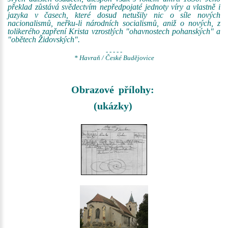
překlad zůstává svědectvím nepředpojaté jednoty víry a vlastně i
jazyka v časech, které dosud netušily nic o síle nových
nacionalismů, neřku-li národních socialismů, aniž o nových, z
tolikerého zapření Krista vzrostlých "ohavnostech pohanských" a
"obětech Židovských".
- - - - -
* Havraň / České Budějovice
Obrazové přílohy:
(ukázky)