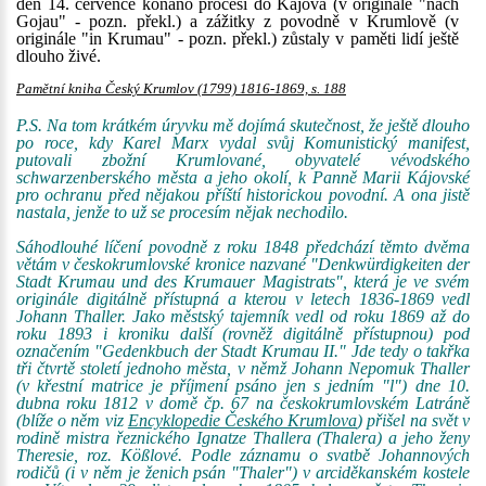
den 14. července konáno procesí do Kájova (v originále "nach
Gojau" - pozn. překl.) a zážitky z povodně v Krumlově (v
originále "in Krumau" - pozn. překl.) zůstaly v paměti lidí ještě
dlouho živé.
Pamětní kniha Český Krumlov (1799) 1816-1869, s. 188
P.S. Na tom krátkém úryvku mě dojímá skutečnost, že ještě dlouho
po roce, kdy Karel Marx vydal svůj Komunistický manifest,
putovali zbožní Krumlované, obyvatelé vévodského
schwarzenberského města a jeho okolí, k Panně Marii Kájovské
pro ochranu před nějakou příští historickou povodní. A ona jistě
nastala, jenže to už se procesím nějak nechodilo.
Sáhodlouhé líčení povodně z roku 1848 předchází těmto dvěma
větám v českokrumlovské kronice nazvané "Denkwürdigkeiten der
Stadt Krumau und des Krumauer Magistrats", která je ve svém
originále digitálně přístupná a kterou v letech 1836-1869 vedl
Johann Thaller. Jako městský tajemník vedl od roku 1869 až do
roku 1893 i kroniku další (rovněž digitálně přístupnou) pod
označením "Gedenkbuch der Stadt Krumau II." Jde tedy o takřka
tři čtvrtě století jednoho města, v němž Johann Nepomuk Thaller
(v křestní matrice je příjmení psáno jen s jedním "l") dne 10.
dubna roku 1812 v domě čp. 67 na českokrumlovském Latráně
(blíže o něm viz
Encyklopedie Českého Krumlova
) přišel na svět v
rodině mistra řeznického Ignatze Thallera (Thalera) a jeho ženy
Theresie, roz. Kößlové. Podle záznamu o svatbě Johannových
rodičů (i v něm je ženich psán "Thaler") v arciděkanském kostele