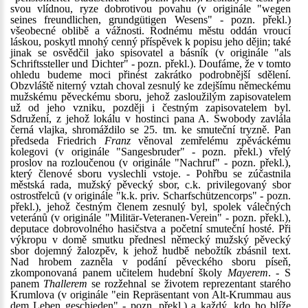
svou vlídnou, ryze dobrotivou povahu (v originále "wegen
seines freundlichen, grundgütigen Wesens" - pozn. překl.)
všeobecné oblibě a vážnosti. Rodnému městu oddán vroucí
láskou, poskytl mnohý cenný příspěvek k popisu jeho dějin; také
jinak se osvědčil jako spisovatel a básník (v originále "als
Schriftssteller und Dichter" - pozn. překl.). Doufáme, že v tomto
ohledu budeme moci přinést zakrátko podrobnější sdělení.
Obzvláště niterný vztah choval zesnulý ke zdejšímu německému
mužskému pěveckému sboru, jehož zasloužilým zapisovatelem
už od jeho vzniku, později i čestným zapisovatelem byl.
Sdružení, z jehož lokálu v hostinci pana A. Swobody zavlála
černá vlajka, shromáždilo se 25. tm. ke smuteční tryzně. Pan
předseda Friedrich
Franz
věnoval zemřelému zpěváckému
kolegovi (v originále "Sangesbruder" - pozn. překl.) vřelý
proslov na rozloučenou (v originále "Nachruf" - pozn. překl.),
který členové sboru vyslechli vstoje. - Pohřbu se zúčastnila
městská rada, mužský pěvecký sbor, c.k. privilegovaný sbor
ostrostřelců (v originále "k.k. priv. Scharfschützencorps" - pozn.
překl.), jehož čestným členem zesnulý byl, spolek válečných
veteránů (v originále "Militär-Veteranen-Verein" - pozn. překl.),
deputace dobrovolného hasičstva a početní smuteční hosté. Při
výkropu v domě smutku přednesl německý mužský pěvecký
sbor dojemný žalozpěv, k jehož hudbě nebožtík zbásnil text.
Nad hrobem zazněla v podání pěveckého sboru píseň,
zkomponovaná panem učitelem hudební školy
Mayerem
. - S
panem
Thallerem
se rozžehnal se životem reprezentant starého
Krumlova (v originále "ein Repräsentant von Alt-Krummau aus
dem Leben geschieden" - pozn. překl.) a každý, kdo ho blíže