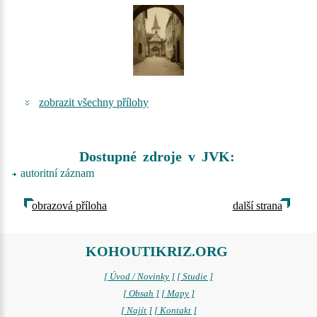
zobrazit všechny přílohy
Dostupné zdroje v JVK:
autoritní záznam
obrazová příloha
další strana
KOHOUTIKRIZ.ORG
[ Úvod / Novinky ]
[ Studie ]
[ Obsah ]
[ Mapy ]
[ Najít ]
[ Kontakt ]