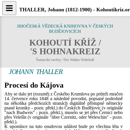
THALLER, Johann (1812-1900) - Kohoutikriz.o
JIHOČESKÁ VĚDECKÁ KNIHOVNA V ČESKÝCH
BUDĚJOVICÍCH
KOHOUTÍ KŘÍŽ /
'S HOHNAKREIZ
Šumavské ozvěny / Des Waldes Widerhall
JOHANN THALLER
Procesí do Kájova
Aby se dalo jet (rozuměj z Českého Krumlova po průtrži mračen
14. července roku 1848 a následné povodni, popsané podrobně
na několika předchozích stranách digitálně přístupné německy
psané kroniky - pozn. překl.) do Českých Budějovic (v originále
"nach Budweis" - pozn. překl.), muselo se jet přes Černici nebo
přes Velešín (v originále "über Czernitz, oder Weleschin" - pozn.
překl.).
K upomínce na tuto osudovou událost bude po všechna léta v