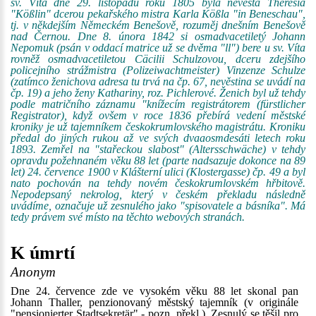
sv. Víta dne 29. listopadu roku 1805 byla nevěsta Theresia
"Kößlin" dcerou pekařského mistra Karla Kößla "in Beneschau",
tj. v někdejším Německém Benešově, rozuměj dnešním Benešově
nad Černou. Dne 8. února 1842 si osmadvacetiletý Johann
Nepomuk (psán v oddací matrice už se dvěma "ll") bere u sv. Víta
rovněž osmadvacetiletou Cäcilii Schulzovou, dceru zdejšího
policejního strážmistra (Polizeiwachtmeister) Vinzenze Schulze
(zatímco ženichova adresa tu trvá na čp. 67, nevěstina se uvádí na
čp. 19) a jeho ženy Kathariny, roz. Pichlerové. Ženich byl už tehdy
podle matričního záznamu "knížecím registrátorem (fürstlicher
Registrator), když ovšem v roce 1836 přebírá vedení městské
kroniky je už tajemníkem českokrumlovského magistrátu. Kroniku
předal do jiných rukou až ve svých dvaaosmdesáti letech roku
1893. Zemřel na "stařeckou slabost" (Altersschwäche) v tehdy
opravdu požehnaném věku 88 let (parte nadsazuje dokonce na 89
let) 24. července 1900 v Klášterní ulici (Klostergasse) čp. 49 a byl
nato pochován na tehdy novém českokrumlovském hřbitově.
Nepodepsaný nekrolog, který v českém překladu následně
uvádíme, označuje už zesnulého jako "spisovatele a básníka". Má
tedy právem své místo na těchto webových stranách.
K úmrtí
Anonym
Dne 24. července zde ve vysokém věku 88 let skonal pan
Johann Thaller, penzionovaný městský tajemník (v originále
"pensionierter Stadtsekretär" - pozn. překl.). Zesnulý se těšil pro