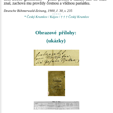
znal, zachová mu provždy čestnou a vlídnou památku.
Deutsche Böhmerwald-Zeitung, 1900, č. 30, s. 235
- - - - -
* Český Krumlov / Kájov / † † † Český Krumlov
Obrazové přílohy:
(ukázky)