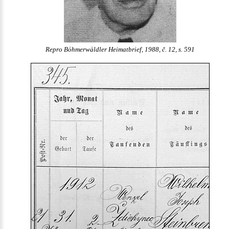
Repro Böhmerwäldler Heimatbrief, 1988, č. 12, s. 591