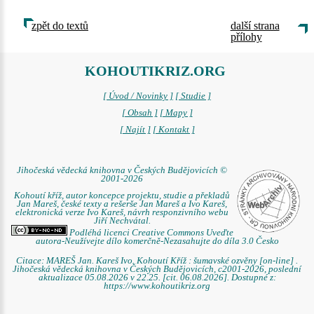
zpět do textů
další strana
přílohy
KOHOUTIKRIZ.ORG
[ Úvod / Novinky ]
[ Studie ]
[ Obsah ]
[ Mapy ]
[ Najít ]
[ Kontakt ]
Jihočeská vědecká knihovna v Českých Budějovicích ©
2001-2026
Kohoutí kříž, autor koncepce projektu, studie a překladů
Jan Mareš, české texty a rešerše Jan Mareš a Ivo Kareš,
elektronická verze Ivo Kareš, návrh responzivního webu
Jiří Nechvátal.
Podléhá licenci Creative Commons Uveďte
autora-Neužívejte dílo komerčně-Nezasahujte do díla 3.0 Česko
Citace: MAREŠ Jan. Kareš Ivo. Kohoutí Kříž : šumavské ozvěny [on-line] .
Jihočeská vědecká knihovna v Českých Budějovicích, c2001-2026, poslední
aktualizace 05.08.2026 v 22.25. [cit. 06.08.2026]. Dostupné z:
https://www.kohoutikriz.org