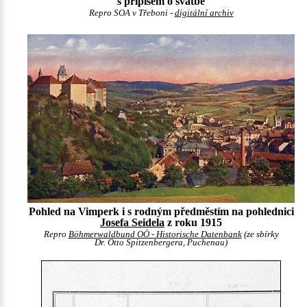
s přípisem o svatbě
Repro SOA v Třeboni -
digitální archiv
Pohled na Vimperk i s rodným předměstím na pohlednici
Josefa Seidela
z roku 1915
Repro
Böhmerwaldbund OÖ - Historische Datenbank
(ze sbírky
Dr. Otto Spitzenbergera, Puchenau)