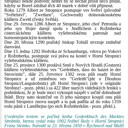
Stropnicí někde podvedl; neměl by se nechat prosit něco přidat,
kdyby se Boreš zdráhal těch 40 marek v dobré vůli přijmout.
Roku 1279 Albert ze Stropnice postupuje ves Světví (původně
"Světelství", "Zwetlarn", Gschwendt) dolnorakouskému
klášteru Zwettl (česky Světlá).
Dne 29. června 1286 Albert ze Stropnice, jeho choť Petronila a
jeho syn Hojer darují spolu s Jindřichem z Rožmberka
cisterciáckému klášteru vyšebrodskému patronát nad
hornostropnickým kostelem.
Dne 20. března 1290 pražský biskup Tobiáš stvrzuje zmíněné
darování.
Dne 13. ledna 1292 Hedvika ze Schaunburgu, vdova po Vokovi
z Rožmberka, postupuje svá práva na kostel v Horní Stropnici
vyšebrodskému klášteru.
Dne 25. prosince 1300 prodává Smil z Nových Hradů (Gratzen)
klášteru vyšebrodskému ves "Gerleithen, dass do haizet in der
Strowinitz", dále 25. července 1302 svou půli osady Horní
Stropnice a už zmíněnou ves "Gerleith"(jde o Dlouhou
Stropnici/Langstrobnitz) při Horní Stropnici (zde v originále
Strobinz! - pozn. překl.) za 422 liber starých vídeňských feniků s
podmínkou, že je bude moci vykoupit nazpět v určité dohodnuté
lhůtě. Brzy nato skutečně on či jeho nástupce koupil onu půli
Horní Stropnice znovu nazpět a ta pak patřila až do roku 1359
rodu pánů z Landštejna (po nich Rožmberkům - pozn. překl.).
Uvedeným textem se počíná kniha Gedenkbuch des Marktes
Strobnitz, kterou vydal roku 1902 ředitel školy v Horní Stropnici
Franz Steinko. Narodil se 23. března 1850 v Rychnově nad Malší