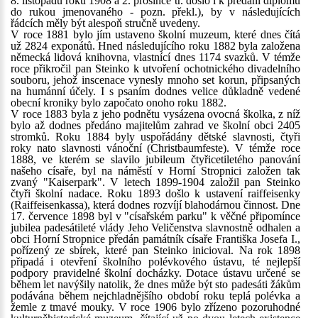
8. listopadu roku 1908 a 2. prosince tr. došlo i k předání diplomu
do rukou jmenovaného - pozn. překl.), by v následujících
řádcích měly být alespoň stručně uvedeny.
V roce 1881 bylo jím ustaveno školní muzeum, které dnes čítá
už 2824 exponátů. Hned následujícího roku 1882 byla založena
německá lidová knihovna, vlastnící dnes 1174 svazků. V témže
roce přikročil pan Steinko k utvoření ochotnického divadelního
souboru, jehož inscenace vynesly mnoho set korun, připsaných
na humánní účely. I s psaním dodnes velice důkladně vedené
obecní kroniky bylo započato onoho roku 1882.
V roce 1883 byla z jeho podnětu vysázena ovocná školka, z níž
bylo až dodnes předáno majitelům zahrad ve školní obci 2405
stromků. Roku 1884 byly uspořádány dětské slavnosti, čtyři
roky nato slavnosti vánoční (Christbaumfeste). V témže roce
1888, ve kterém se slavilo jubileum čtyřicetiletého panování
našeho císaře, byl na náměstí v Horní Stropnici založen tak
zvaný "Kaiserpark". V letech 1899-1904 založil pan Steinko
čtyři školní nadace. Roku 1893 došlo k ustavení raiffeisenky
(Raiffeisenkassa), která dodnes rozvíjí blahodárnou činnost. Dne
17. července 1898 byl v "císařském parku" k věčné připomínce
jubilea padesátileté vlády Jeho Veličenstva slavnostně odhalen a
obci Horní Stropnice předán památník císaře Františka Josefa I.,
pořízený ze sbírek, které pan Steinko inicioval. Na rok 1898
připadá i otevření školního polévkového ústavu, té nejlepší
podpory pravidelné školní docházky. Dotace ústavu určené se
během let navýšily natolik, že dnes může být sto padesáti žákům
podávána během nejchladnějšího období roku teplá polévka a
žemle z tmavé mouky. V roce 1906 bylo zřízeno pozoruhodné