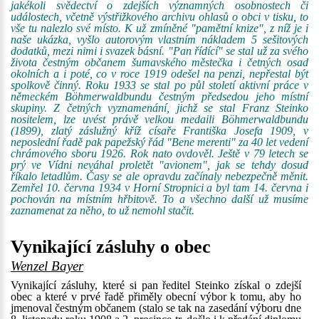
jakékoli svědectví o zdejších významných osobnostech či
událostech, včetně výstřižkového archivu ohlasů o obci v tisku, to
vše tu nalezlo své místo. K už zmíněné "pamětní knize", z níž je i
naše ukázka, vyšlo autorovým vlastním nákladem 5 sešitových
dodatků, mezi nimi i svazek básní. "Pan řídící" se stal už za svého
života čestným občanem šumavského městečka i četných osad
okolních a i poté, co v roce 1919 odešel na penzi, nepřestal být
spolkově činný. Roku 1933 se stal po půl století aktivní práce v
německém Böhmerwaldbundu čestným předsedou jeho místní
skupiny. Z četných vyznamenání, jichž se stal Franz Steinko
nositelem, lze uvést právě velkou medaili Böhmerwaldbundu
(1899), zlatý záslužný kříž císaře Františka Josefa 1909, v
neposlední řadě pak papežský řád "Bene merenti" za 40 let vedení
chrámového sboru 1926. Rok nato ovdověl. Ještě v 79 letech se
prý ve Vídni neváhal proletět "avionem", jak se tehdy dosud
říkalo letadlům. Časy se ale opravdu začínaly nebezpečně měnit.
Zemřel 10. června 1934 v Horní Stropnici a byl tam 14. června i
pochován na místním hřbitově. To a všechno další už musíme
zaznamenat za něho, to už nemohl stačit.
Vynikající zásluhy o obec
Wenzel Bayer
Vynikající zásluhy, které si pan ředitel Steinko získal o zdejší
obec a které v prvé řadě přiměly obecní výbor k tomu, aby ho
jmenoval čestným občanem (stalo se tak na zasedání výboru dne