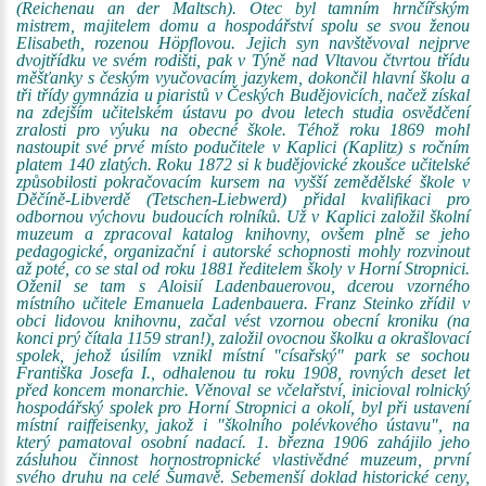
(Reichenau an der Maltsch). Otec byl tamním hrnčířským
mistrem, majitelem domu a hospodářství spolu se svou ženou
Elisabeth, rozenou Höpflovou. Jejich syn navštěvoval nejprve
dvojtřídku ve svém rodišti, pak v Týně nad Vltavou čtvrtou třídu
měšťanky s českým vyučovacím jazykem, dokončil hlavní školu a
tři třídy gymnázia u piaristů v Českých Budějovicích, načež získal
na zdejším učitelském ústavu po dvou letech studia osvědčení
zralosti pro výuku na obecné škole. Téhož roku 1869 mohl
nastoupit své prvé místo podučitele v Kaplici (Kaplitz) s ročním
platem 140 zlatých. Roku 1872 si k budějovické zkoušce učitelské
způsobilosti pokračovacím kursem na vyšší zemědělské škole v
Děčíně-Libverdě (Tetschen-Liebwerd) přidal kvalifikaci pro
odbornou výchovu budoucích rolníků. Už v Kaplici založil školní
muzeum a zpracoval katalog knihovny, ovšem plně se jeho
pedagogické, organizační i autorské schopnosti mohly rozvinout
až poté, co se stal od roku 1881 ředitelem školy v Horní Stropnici.
Oženil se tam s Aloisií Ladenbauerovou, dcerou vzorného
místního učitele Emanuela Ladenbauera. Franz Steinko zřídil v
obci lidovou knihovnu, začal vést vzornou obecní kroniku (na
konci prý čítala 1159 stran!), založil ovocnou školku a okrašlovací
spolek, jehož úsilím vznikl místní "císařský" park se sochou
Františka Josefa I., odhalenou tu roku 1908, rovných deset let
před koncem monarchie. Věnoval se včelařství, inicioval rolnický
hospodářský spolek pro Horní Stropnici a okolí, byl při ustavení
místní raiffeisenky, jakož i "školního polévkového ústavu", na
který pamatoval osobní nadací. 1. března 1906 zahájilo jeho
zásluhou činnost hornostropnické vlastivědné muzeum, první
svého druhu na celé Šumavě. Sebemenší doklad historické ceny,