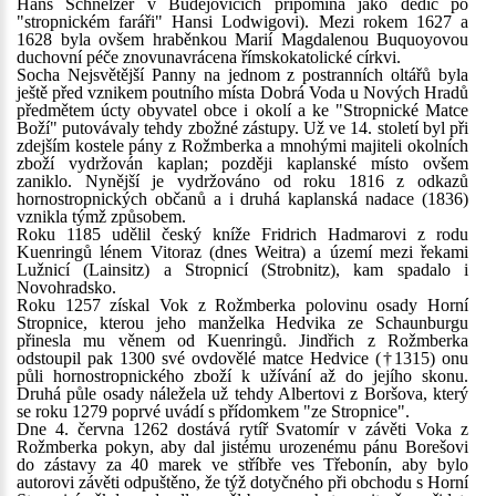
Hans Schnelzer v Budějovicích připomíná jako dědic po
"stropnickém faráři" Hansi Lodwigovi). Mezi rokem 1627 a
1628 byla ovšem hraběnkou Marií Magdalenou Buquoyovou
duchovní péče znovunavrácena římskokatolické církvi.
Socha Nejsvětější Panny na jednom z postranních oltářů byla
ještě před vznikem poutního místa Dobrá Voda u Nových Hradů
předmětem úcty obyvatel obce i okolí a ke "Stropnické Matce
Boží" putovávaly tehdy zbožné zástupy. Už ve 14. století byl při
zdejším kostele pány z Rožmberka a mnohými majiteli okolních
zboží vydržován kaplan; později kaplanské místo ovšem
zaniklo. Nynější je vydržováno od roku 1816 z odkazů
hornostropnických občanů a i druhá kaplanská nadace (1836)
vznikla týmž způsobem.
Roku 1185 udělil český kníže Fridrich Hadmarovi z rodu
Kuenringů lénem Vitoraz (dnes Weitra) a území mezi řekami
Lužnicí (Lainsitz) a Stropnicí (Strobnitz), kam spadalo i
Novohradsko.
Roku 1257 získal Vok z Rožmberka polovinu osady Horní
Stropnice, kterou jeho manželka Hedvika ze Schaunburgu
přinesla mu věnem od Kuenringů. Jindřich z Rožmberka
odstoupil pak 1300 své ovdovělé matce Hedvice (†1315) onu
půli hornostropnického zboží k užívání až do jejího skonu.
Druhá půle osady náležela už tehdy Albertovi z Boršova, který
se roku 1279 poprvé uvádí s přídomkem "ze Stropnice".
Dne 4. června 1262 dostává rytíř Svatomír v závěti Voka z
Rožmberka pokyn, aby dal jistému urozenému pánu Borešovi
do zástavy za 40 marek ve stříbře ves Třebonín, aby bylo
autorovi závěti odpuštěno, že týž dotyčného při obchodu s Horní