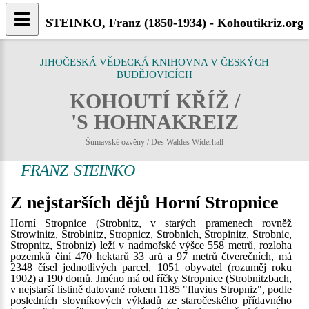
STEINKO, Franz (1850-1934) - Kohoutikriz.org
JIHOČESKÁ VĚDECKÁ KNIHOVNA V ČESKÝCH
BUDĚJOVICÍCH
KOHOUTÍ KŘÍŽ /
'S HOHNAKREIZ
Šumavské ozvěny / Des Waldes Widerhall
FRANZ STEINKO
Z nejstarších dějů Horní Stropnice
Horní Stropnice (Strobnitz, v starých pramenech rovněž
Strowinitz, Strobinitz, Stropnicz, Strobnich, Stropinitz, Strobnic,
Stropnitz, Strobniz) leží v nadmořské výšce 558 metrů, rozloha
pozemků činí 470 hektarů 33 arů a 97 metrů čtverečních, má
2348 čísel jednotlivých parcel, 1051 obyvatel (rozuměj roku
1902) a 190 domů. Jméno má od říčky Stropnice (Strobnitzbach,
v nejstarší listině datované rokem 1185 "fluvius Stropniz", podle
posledních slovníkových výkladů ze staročeského přídavného