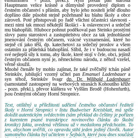
einstimmten" - pozn. překl.). Nyní předal pan starosta
Hauptmann velice krásně a důmyslně provedený diplom o
čestném občanství s přáním, aby bylo jeho nositeli ještě dlouho
dopřáno dále působit stejně požehnaně ku blahu školy a obce
zároveň. Poté přistupovali po řadě všichni účastníci slavnosti -
mezi nimi tak mnozí někdejší školáci - k oslavencovi a srdečně
mu blahopřáli. Hluboce pohnut poděkoval pan Steinko prostými
slovy panu starostovi a zastupitelstvu obce za tak jednohlasné
jmenování čestným občanem, vzácné vyznamenání, které ho
stejně ctí jako těší, dp. katechetovi za srdečný proslov a všem
ostatním za přátelská blahopřání. Slíbil, že i v budoucnu nasadí
své nejlepší síly k tomu, aby škole, které stojí v čele, obci, jejímž
čestným občanem nyní je, německému národu, z něhož vzešel,
věrně sloužil.
Mnohé čtenáře by mohlo zajímat, že také zvěčnělý tchán páně
Steinkův, jubilující vzorný učitel pan
Emanuel Ladenbauer
a
syn téhož, Steinkův švagr
dp. Dr.
Wilibald Ladenbauer
(samostatně zastoupený na webových stranách Kohoutího kříže
- pozn. překl.), převor kláštera ve Vyšším Brodě (Hohenfurth),
jsou čestnými občany Horní Stropnice.
Text, otištěný u příležitosti udělení čestného občanství řediteli
školy v Horní Stropnici v listu Budweiser Kreisblatt, má spíše
doložit autentickým svědectvím (sám překlad do češtiny je pořízen
z kurentem psané transkripce novinového článku do školní
kroniky) fakta, uvedená většinou už v medailonu předchozím. To
jen, abychom uvěřili, co opravdu stihl jeden jediný člověk. Autor
samotného článku byl učitelem v Šejbách, které jsou dnes součástí