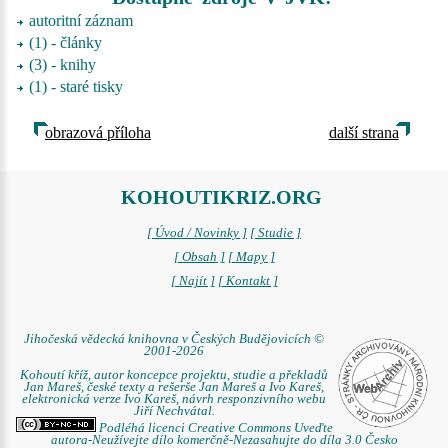
autoritní záznam
(1) - články
(3) - knihy
(1) - staré tisky
obrazová příloha
další strana
KOHOUTIKRIZ.ORG
[ Úvod / Novinky ]
[ Studie ]
[ Obsah ]
[ Mapy ]
[ Najít ]
[ Kontakt ]
Jihočeská vědecká knihovna v Českých Budějovicích ©
2001-2026
Kohoutí kříž, autor koncepce projektu, studie a překladů
Jan Mareš, české texty a rešerše Jan Mareš a Ivo Kareš,
elektronická verze Ivo Kareš, návrh responzivního webu
Jiří Nechvátal.
Podléhá licenci Creative Commons Uveďte
autora-Neužívejte dílo komerčně-Nezasahujte do díla 3.0 Česko