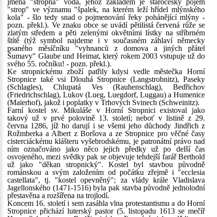
jména "stropná" voda, jehož základem je staročeský pojem
"strop" ve významu "špalek, na kterém leží hřídel mlýnského
kola" - šlo tedy snad o pojmenování řeky pohánějící mlýny -
pozn. překl.). Ve znaku obce se uvádí pětilistá červená růže se
zlatým středem a pěti zelenými okvětními lístky na stříbrném
štítě (týž symbol najdeme i v současném záhlaví německy
psaného měsíčníku "vyhnanců z domova a jiných přátel
Šumavy" Glaube und Heimat, který rokem 2003 vstupuje už do
svého 55. ročníku! - pozn. překl.).
Ke stropnickému zboží patřily kdysi vedle městečka Horní
Stropnice také vsi Dlouhá Stropnice (Langstrobnitz), Paseky
(Schlagles), Chlupatá Ves (Rauhenschlag), Bedřichov
(Friedrichschlag), Lukov (Lueg, Luegdorf, Luggau) a Humenice
(Maierhof), jakož i poplatky v Trhových Svinech (Schweinitz).
Farní kostel sv. Mikuláše v Horní Stropnici existoval jako
takový už v prvé polovině 13. století; neboť v listině z 29.
června 1286, jíž ho darují i se všemi jeho důchody Jindřich z
Rožmberka a Albert z Boršova a ze Stropnice pro věčné časy
cisterciáckému klášteru vyšebrodskému, je patronátní právo nad
ním označováno jako něco jejich předky už po delší čas
osvojeného, mezi svědky pak se objevuje tehdejší farář Berthold
už jako "děkan stropnický". Kostel byl stavbou původně
románskou a svým založením od počátku zřejmě i "ecclesia
castellata", tj. "kostel opevněný"; za vlády krále Vladislava
Jagellonského (1471-1516) byla pak stavba původně jednolodní
přestavěna a rozšířena na trojlodí.
Koncem 16. století i sem zasáhla vlna protestantismu a do Horní
Stropnice přichází luterský pastor (5. listopadu 1613 se mečíř