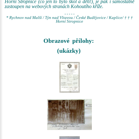
Horní Stropnice (co jen to bylo škol a dětí!), je pak i samostatně
zastoupen na webových stranách Kohoutího kříže.
- - - - -
* Rychnov nad Malší / Týn nad Vltavou / České Budějovice / Kaplice/ † † †
Horní Stropnice
Obrazové přílohy:
(ukázky)