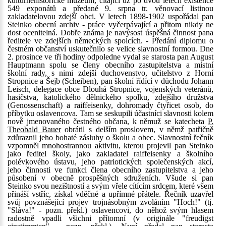
kulturněhistorické muzeum, čítající už po dvou letech existence
549 exponátů a předané 9. srpna tr. věnovací listinou
zakladatelovou zdejší obci. V letech 1898-1902 uspořádal pan
Steinko obecní archiv - práce vyčerpávající a přitom nikdy ne
dost ocenitelná. Dobře známa je navýsost úspěšná činnost pana
ředitele ve zdejších německých spolcích. - Předání diplomu o
čestném občanství uskutečnilo se velice slavnostní formou. Dne
2. prosince ve tři hodiny odpoledne vydal se starosta pan August
Hauptmann spolu se členy obecního zastupitelstva a místní
školní rady, s nimi zdejší duchovenstvo, učitelstvo z Horní
Stropnice a Šejb (Scheiben), pan školní řídící v důchodu Johann
Leisch, delegace obce Dlouhá Stropnice, vojenských veteránů,
hasičstva, katolického dělnického spolku, zdejšího družstva
(Genossenschaft) a raiffeisenky, dohromady čtyřicet osob, do
příbytku oslavencova. Tam se seskupili účastníci slavnosti kolem
nově jmenovaného čestného občana, k němuž se katecheta
P.
Theobald Bauer
obrátil s delším proslovem, v němž patřičně
zdůraznil jeho bohaté zásluhy o školu a obec. Slavnostní řečník
vzpomněl mnohostrannou aktivitu, kterou projevil pan Steinko
jako ředitel školy, jako zakladatel raiffeisenky a školního
polévkového ústavu, jeho patriotických společenských akcí,
jeho činnosti ve funkci člena obecního zastupitelstva a jeho
působení v obecně prospěšných sdruženích. Všude si pan
Steinko svou nezištností a svým vřele cítícím srdcem, které všem
přináší vstříc, získal vděčné a upřímné přátele. Řečník uzavřel
svůj povznášející projev trojnásobným zvoláním "Hoch!" (tj.
"Sláva!" - pozn. překl.) oslavencovi, do něhož svým hlasem
radostně vpadli všichni přítomní (v originále "freudigst