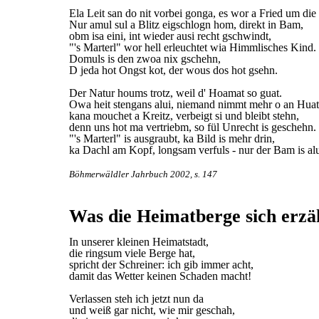
Ela Leit san do nit vorbei gonga, es wor a Fried um di
Nur amul sul a Blitz eigschlogn hom, direkt in Bam,
obm isa eini, int wieder ausi recht gschwindt,
"'s Marterl" wor hell erleuchtet wia Himmlisches Kind.
Domuls is den zwoa nix gschehn,
D jeda hot Ongst kot, der wous dos hot gsehn.
Der Natur houms trotz, weil d' Hoamat so guat.
Owa heit stengans alui, niemand nimmt mehr o an Huat
kana mouchet a Kreitz, verbeigt si und bleibt stehn,
denn uns hot ma vertriebm, so fül Unrecht is geschehn.
"'s Marterl" is ausgraubt, ka Bild is mehr drin,
ka Dachl am Kopf, longsam verfuls - nur der Bam is alu
Böhmerwäldler Jahrbuch 2002, s. 147
Was die Heimatberge sich erzä
In unserer kleinen Heimatstadt,
die ringsum viele Berge hat,
spricht der Schreiner: ich gib immer acht,
damit das Wetter keinen Schaden macht!
Verlassen steh ich jetzt nun da
und weiß gar nicht, wie mir geschah,