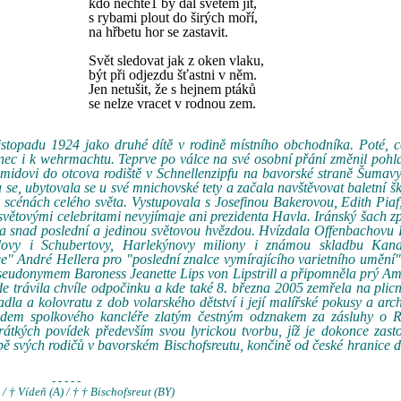
kdo nechtě1 by dál světem jít,
s rybami plout do širých moří,
na hřbetu hor se zastavit.
Svět sledovat jak z oken vlaku,
být při odjezdu šťastni v něm.
Jen netušit, že s hejnem ptáků
se nelze vracet v rodnou zem.
istopadu 1924 jako druhé dítě v rodině místního obchodníka. Poté, 
nec i k wehrmachtu. Teprve po válce na své osobní přání změnil pohla
hmidovi do otcova rodiště v Schnellenzipfu na bavorské straně Šumavy
 se, ubytovala se u své mnichovské tety a začala navštěvovat baletní šk
 scénách celého světa. Vystupovala s Josefinou Bakerovou, Edith Pia
tovými celebritami nevyjímaje ani prezidenta Havla. Iránský šach zp
la snad poslední a jedinou světovou hvězdou. Hvízdala Offenbachovu
dovy i Schubertovy, Harlekýnovy miliony i známou skladbu Kana
e" André Hellera pro "poslední znalce vymírajícího varietního umění"
eudonymem Baroness Jeanette Lips von Lipstrill a připomněla prý A
 trávila chvíle odpočinku a kde také 8. března 2005 zemřela na plicn
dla a kolovratu z dob volarského dětství i její malířské pokusy a arc
adem spolkového kancléře zlatým čestným odznakem za zásluhy o 
krátkých povídek především svou lyrickou tvorbu, jíž je dokonce zas
bě svých rodičů v bavorském Bischofsreutu, končině od české hranice 
- - - - -
 / † Vídeň (A) / † † Bischofsreut (BY)