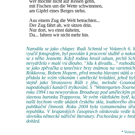
wer möchte nicht auf Reisen gehn,
mit Fischen um die Wette schwimmen,
am Gipfel eines Berges stehn.
Aus einem Zug die Welt betrachten...
Der Zug fährt ab, wir sitzen drin.
Nur dort, wo einst daheim,
Da... fahren wir nicht mehr hin.
Narodila se jako chlapec Rudi Schmid ve Volarech 6. l
vyučil fotografem, byl povolán k pracovní službě a nako
se z něho Jeanette. Když rodina hrozil odsun, prchli Sc
nevydržela v malé vsi dlouho. "Jdu k divadlu..." rozhodla
se jako zpěvačka a tanečnice brzy známou na varietních
Rökkovou, Bobem Hopem, před mnoha hlavami států a svě
přidala ke svým výkonům i umělecké hvízdání, jehož by
stejně jako Straussovu Růži z jihu, melodie Gouno
napodobující kanárčí trylkování. S "Wintergarten-Tourne
roku 1994 i na newyorskou Broadway pod uměleckým ps
slavnou baronku Trappovou. Ve svém vídeňském bytě, kde
našli bychom vedle ukázek českého skla, loutkového diva
publikační činnosti. Roku 2004 byla vyznamenána úř
republiku. V krajanských časopisech otiskovala vedle 
slovníku německé nářeční literatury. Pochována je v hro
dohled.
* Volary