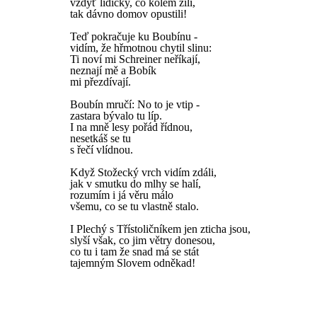
vždyť lidičky, co kolem žili,
tak dávno domov opustili!
Teď pokračuje ku Boubínu -
vidím, že hřmotnou chytil slinu:
Ti noví mi Schreiner neříkají,
neznají mě a Bobík
mi přezdívají.
Boubín mručí: No to je vtip -
zastara bývalo tu líp.
I na mně lesy pořád řídnou,
nesetkáš se tu
s řečí vlídnou.
Když Stožecký vrch vidím zdáli,
jak v smutku do mlhy se halí,
rozumím i já věru málo
všemu, co se tu vlastně stalo.
I Plechý s Třístoličníkem jen zticha jsou,
slyší však, co jim větry donesou,
co tu i tam že snad má se stát
tajemným Slovem odněkad!