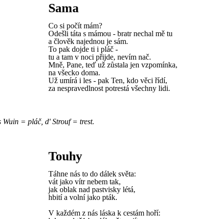
Sama
Co si počít mám?
Odešli táta s mámou - bratr nechal mě tu
a člověk najednou je sám.
To pak dojde ti i pláč -
tu a tam v noci přijde, nevím nač.
Mně, Pane, teď už zůstala jen vzpomínka,
na všecko doma.
Už umírá i les - pak Ten, kdo věci řídí,
za nespravedlnost potrestá všechny lidi.
 Wuin = pláč, d' Strouf = trest.
Touhy
Táhne nás to do dálek světa:
vát jako vítr nebem tak,
jak oblak nad pastvisky létá,
hbití a volní jako pták.
V každém z nás láska k cestám hoří: