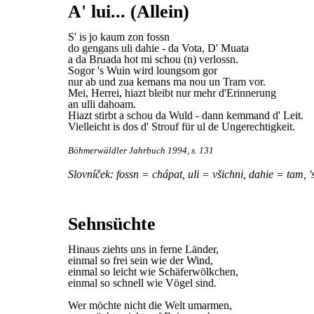
A' lui... (Allein)
S' is jo kaum zon fossn
do gengans uli dahie - da Vota, D' Muata
a da Bruada hot mi schou (n) verlossn.
Sogor 's Wuin wird loungsom gor
nur ab und zua kemans ma nou un Tram vor.
Mei, Herrei, hiazt bleibt nur mehr d'Erinnerung
an ulli dahoam.
Hiazt stirbt a schou da Wuld - dann kemmand d' Leit.
Vielleicht is dos d' Strouf für ul de Ungerechtigkeit.
Böhmerwäldler Jahrbuch 1994, s. 131
Slovníček: fossn = chápat, uli = všichni, dahie = tam, 's
Sehnsüchte
Hinaus ziehts uns in ferne Länder,
einmal so frei sein wie der Wind,
einmal so leicht wie Schäferwölkchen,
einmal so schnell wie Vögel sind.
Wer möchte nicht die Welt umarmen,