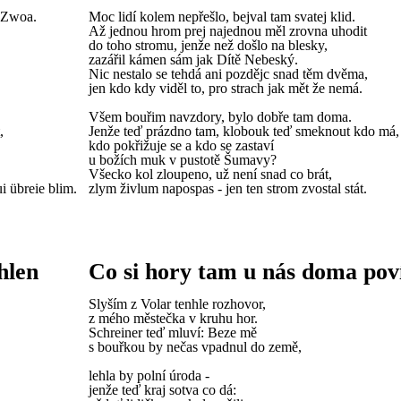
e Zwoa.
Moc lidí kolem nepřešlo, bejval tam svatej klid.
Až jednou hrom prej najednou měl zrovna uhodit
do toho stromu, jenže než došlo na blesky,
zazářil kámen sám jak Dítě Nebeský.
Nic nestalo se tehdá ani pozdějc snad těm dvěma,
jen kdo kdy viděl to, pro strach jak mět že nemá.
Všem bouřim navzdory, bylo dobře tam doma.
,
Jenže teď prázdno tam, klobouk teď smeknout kdo má,
kdo pokřižuje se a kdo se zastaví
u božích muk v pustotě Šumavy?
Všecko kol zloupeno, už není snad co brát,
i übreie blim.
zlym živlum napospas - jen ten strom zvostal stát.
hlen
Co si hory tam u nás doma pov
Slyším z Volar tenhle rozhovor,
z mého městečka v kruhu hor.
Schreiner teď mluví: Beze mě
s bouřkou by nečas vpadnul do země,
lehla by polní úroda -
jenže teď kraj sotva co dá: