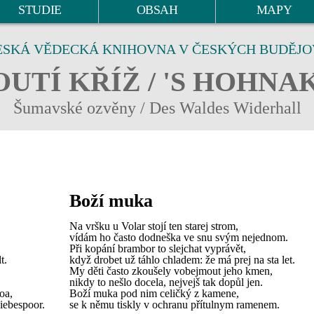
STUDIE
OBSAH
MAPY
ESKÁ VĚDECKÁ KNIHOVNA V ČESKÝCH BUDĚJO
UTÍ KŘÍŽ / 'S HOHNA
Šumavské ozvěny / Des Waldes Widerhall
Boží muka
Na vršku u Volar stojí ten starej strom,
vídám ho často dodneška ve snu svým nejednom.
Při kopání brambor to slejchat vyprávět,
t.
když drobet už táhlo chladem: že má prej na sta let.
My děti často zkoušely vobejmout jeho kmen,
nikdy to nešlo docela, nejvejš tak dopůl jen.
oa,
Boží muka pod nim celičký z kamene,
iebespoor.
se k němu tiskly v ochranu přítulnym ramenem.