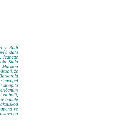
co se Rudi
ví a stala
. Jeanette
olu. Stala
f, Marikou
ůsobil, že
 Barkarolu
rienvogel
 vstoupila
meričanům
í embolii,
hiv bohaté
Rakouskou
toupena ve
doslova na