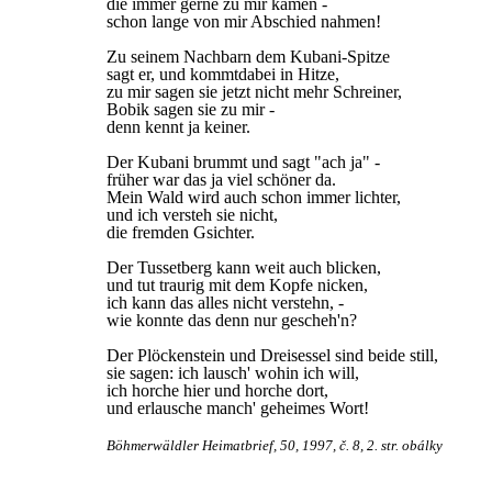
die immer gerne zu mir kamen -
schon lange von mir Abschied nahmen!
Zu seinem Nachbarn dem Kubani-Spitze
sagt er, und kommtdabei in Hitze,
zu mir sagen sie jetzt nicht mehr Schreiner,
Bobik sagen sie zu mir -
denn kennt ja keiner.
Der Kubani brummt und sagt "ach ja" -
früher war das ja viel schöner da.
Mein Wald wird auch schon immer lichter,
und ich versteh sie nicht,
die fremden Gsichter.
Der Tussetberg kann weit auch blicken,
und tut traurig mit dem Kopfe nicken,
ich kann das alles nicht verstehn, -
wie konnte das denn nur gescheh'n?
Der Plöckenstein und Dreisessel sind beide still,
sie sagen: ich lausch' wohin ich will,
ich horche hier und horche dort,
und erlausche manch' geheimes Wort!
Böhmerwäldler Heimatbrief, 50, 1997, č. 8, 2. str. obálky