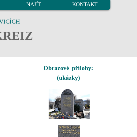
NAJÍT
KONTAKT
VICÍCH
KREIZ
Obrazové přílohy:
(ukázky)