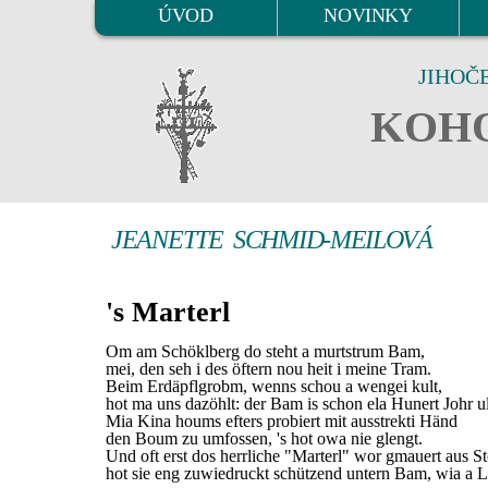
ÚVOD
NOVINKY
JIHOČ
KOHO
JEANETTE SCHMID-MEILOVÁ
's Marterl
Om am Schöklberg do steht a murtstrum Bam,
mei, den seh i des öftern nou heit i meine Tram.
Beim Erdäpflgrobm, wenns schou a wengei kult,
hot ma uns dazöhlt: der Bam is schon ela Hunert Johr ul
Mia Kina houms efters probiert mit ausstrekti Händ
den Boum zu umfossen, 's hot owa nie glengt.
Und oft erst dos herrliche "Marterl" wor gmauert aus St
hot sie eng zuwiedruckt schützend untern Bam, wia a L