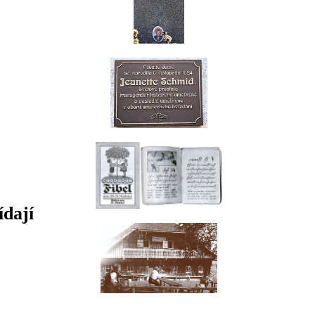
ídají