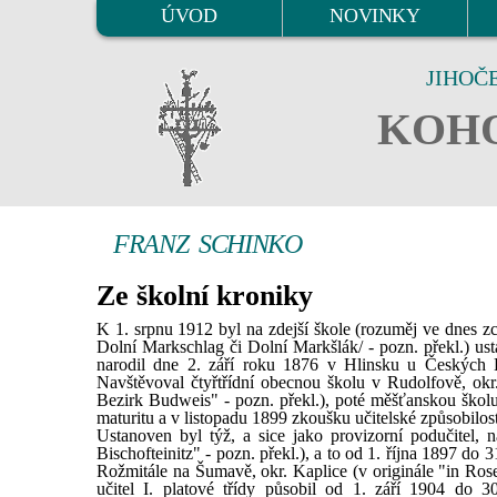
ÚVOD
NOVINKY
JIHOČ
KOHO
FRANZ SCHINKO
Ze školní kroniky
K 1. srpnu 1912 byl na zdejší škole (rozuměj ve dnes z
Dolní Markschlag či Dolní Markšlák/ - pozn. překl.) ust
narodil dne 2. září roku 1876 v Hlinsku u Českých B
Navštěvoval čtyřtřídní obecnou školu v Rudolfově, okr.
Bezirk Budweis" - pozn. překl.), poté měšťanskou školu
maturitu a v listopadu 1899 zkoušku učitelské způsobilost
Ustanoven byl týž, a sice jako provizorní podučitel,
Bischofteinitz" - pozn. překl.), a to od 1. října 1897 do 3
Rožmitále na Šumavě, okr. Kaplice (v originále "in Rose
učitel I. platové třídy působil od 1. září 1904 do 3