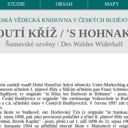
STUDIE
OBSAH
MAPY
ESKÁ VĚDECKÁ KNIHOVNA V ČESKÝCH BUDĚJO
UTÍ KŘÍŽ / 'S HOHNA
Šumavské ozvěny / Des Waldes Widerhall
cela zaniklé osadě Dolní Hraničná /kdysi německy Unter-Markschlag a
anoven učitelem I. platové třídy a řídícím učitelem pan Franz Schinko
udějovic (v originále "in Hlinz bei Budweis in Böhmen" - pozn. 
 České Budějovice (v originále "die vierklassige Volksschule in Rudo
 a c.k. učitelský ústav v Českých Budějovicích. V červnu 1897 zde tý
i.
 na školu ve Staňkově, okr. Horšovský Týn (v originále "in Stankau
1. srpna 1898, pak jako provizorní podučitel a učitel II. platové třídy n
nthal, Bezirk Kaplitz" - pozn. překl.) od 1. září 1898 do 31. srpna 19
0. listopadu 1904 na pětitřídní obecné škole v Malontech (v origi