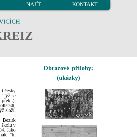
NAJÍT
KONTAKT
VICÍCH
KREIZ
Obrazové přílohy:
(ukázky)
 i česky
. Týž se
překl.).
lfstadt,
ž složil
, Bezirk
a školu v
04. Jako
nále "in