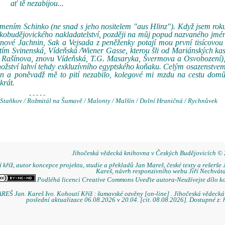
ať tě nezabijou...
íjmením Schinko (ne snad s jeho nositelem "aus Hlinz"). Když jsem rok
českobudějovického nakladatelství, později na můj popud nazvaného jm
 pánové Jachnin, Sak a Vejsada z peněženky potají mou první tisícovou
edtím Svinenská, Vídeňská /Wiener Gasse, kterou šli od Mariánských ka
y/, Rašínova, znovu Vídeňská, T.G. Masaryka, Švermova a Osvobození)
množství lahví tehdy exkluzívního egyptského koňaku. Celým osazenstve
n a poněvadž mě to pití nezabilo, kolegové mi mzdu na cestu domů
krát.
- - - - -
/ Staňkov / Rožmitál na Šumavě / Malonty / Malšín / Dolní Hraničná / Rychnůvek
Jihočeská vědecká knihovna v Českých Budějovicích ©
 kříž, autor koncepce projektu, studie a překladů Jan Mareš, české texty a rešerše 
Kareš, návrh responzivního webu Jiří Nechváta
Podléhá licenci Creative Commons Uveďte autora-Neužívejte dílo k
REŠ Jan. Kareš Ivo. Kohoutí Kříž : šumavské ozvěny [on-line] . Jihočeská vědeck
poslední aktualizace 06.08.2026 v 20.04. [cit. 08.08.2026]. Dostupné z: