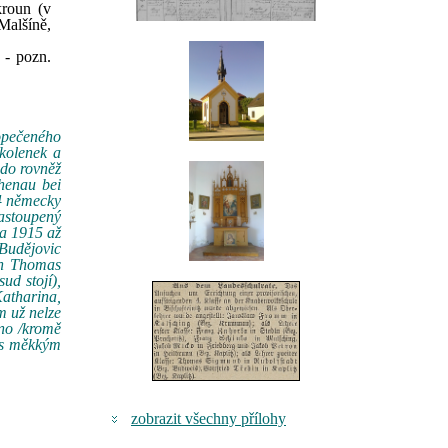
kroun (v
Malšíně,
 - pozn.
vopečeného
kolenek a
 do rovněž
henau bei
34 německy
astoupený
na 1915 až
Budějovic
ich Thomas
ud stojí),
Katharina,
m už nelze
hno /kromě
. s měkkým
zobrazit všechny přílohy