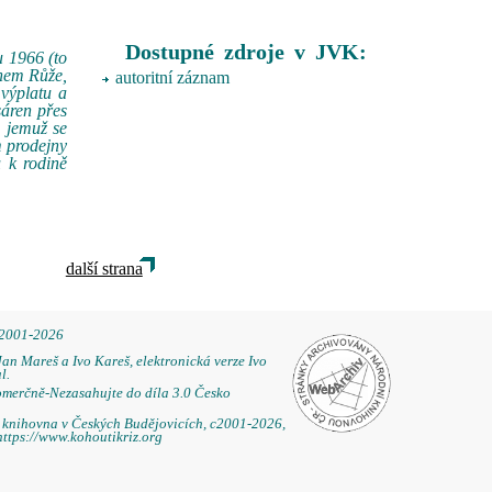
Dostupné zdroje v JVK:
u 1966 (to
énem Růže,
autoritní záznam
 výplatu a
sáren přes
, jemuž se
m prodejny
 k rodině
další strana
 2001-2026
Jan Mareš a Ivo Kareš, elektronická verze Ivo
l.
omerčně-Nezasahujte do díla 3.0 Česko
á knihovna v Českých Budějovicích, c2001-2026,
https://www.kohoutikriz.org