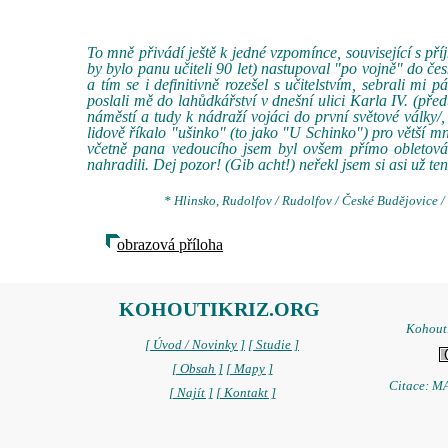
To mně přivádí ještě k jedné vzpomínce, související s př
by bylo panu učiteli 90 let) nastupoval "po vojně" do 
a tím se i definitivně rozešel s učitelstvím, sebrali mi
poslali mě do lahůdkářství v dnešní ulici Karla IV. (př
náměstí a tudy k nádraží vojáci do první světové válk
lidově říkalo "ušinko" (to jako "U Schinko") pro větší 
včetně pana vedoucího jsem byl ovšem přímo obletová
nahradili. Dej pozor! (Gib acht!) neřekl jsem si asi už ten
* Hlinsko, Rudolfov / Rudolfov / České Budějovice 
obrazová příloha
KOHOUTIKRIZ.ORG
Kohoutí
[ Úvod / Novinky ]
[ Studie ]
[ Obsah ]
[ Mapy ]
Citace: MA
[ Najít ]
[ Kontakt ]