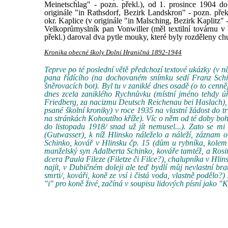
Meinetschlag" - pozn. překl.), od 1. prosince 1904 d
originále "in Rathsdorf, Bezirk Landskron" - pozn. přek
okr. Kaplice (v originále "in Malsching, Bezirk Kaplitz" -
Velkoprůmyslník pan Vonwiller (měl textilní továrnu 
překl.) daroval dva pytle mouky, které byly rozděleny 
Kronika obecné školy Dolní Hraničná 1892-1944
Teprve po té poslední větě předchozí textové ukázky (v
pana řídícího (na dochovaném snímku sedí Franz Schi
šněrovacích bot). Byl tu v zaniklé dnes osadě (o to cenněj
dnes zcela zaniklého Rychnůvku (místní jméno tehdy
Friedberg, za nacizmu Deutsch Reichenau bei Haslach), 
psané školní kroniky) v roce 1935 na vlastní žádost do
na stránkách Kohoutího kříže). Víc o něm od té doby bohu
do listopadu 1918/ snad už jít nemusel...). Zato se m
(Gutwasser), k níž Hlinsko náleželo a náleží, záznam o
Schinko, kovář v Hlinsku čp. 15 (dům u rybníka, kolem 
manželský syn Adalberta Schinko, kováře tamtéž, a Rosiny
dcera Paula Fileze (Filetze či Filce?), chalupníka v Hli
najít, v Dubičném doleji ale teď bydlí můj nevlastní b
smrti/, kováři, koně ze vsí i čistá voda, vlastně podělo?
"i" pro koně živé, začíná v soupisu lidových písní jako "