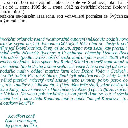
o 1. srpna 1905 na dvojtřídní obecné škole ve Skuhrově, okr. Lanš
l.) a od 1. srpna 1905 do 1. srpna 1912 na čtyřtřídní obecné škole v 
 pozn. překl.)
v blízkém rakouském Haslachu, rod Vonwillerů pocházel ze Švýcarska
chudým rodinám.
 německém originále psané vlastnoručně autorem) následuje podpis no
nko se svými bosými dolnomarkšlákskými žáky obut do tlustých pod
ší je její školní kronika) činný až do 28. srpna roku 1928, kdy přesídlil
 úředně znělo Německý Rychnov u Frymburka, německy Deutsch Reic
kde odešel (podle rovněž naštěstí zachované a i jím v letech 1928-19
 trvalého důchodu. Jeho synem byl
Rudolf Schinko
(rovněž samostatně z
žel nevím (do té druhé z obou světových válek /v té první byl od červ
i podařilo najít v oddací matrice farní obce Dobrá Voda u Českých 
 svatbě rodičů Franze Schinko, jimiž byli pětadvacetiletý tehdy žen
něhož protéká Vrátecký /také Hlinský nebo Dubičný potok/ potok, dos
, roz. Tondlové z Hlinska čp. 4 (i ten dům ještě stojí), jakož nevěsta 
nsku a Anny, roz. Seimelové z Dubičného (Dubiken) čp. 15 (to stavení ta
ratr Václav). Na webu pak nacházím i svou píseň (kam se to z ní všec
) znejmilejší (i když děda Komárek mně jí naučil "incipit Kovářovi", tj
Kalouskovy koně"!):
Kovářovi koně
čistou vodu pijou,
dej pozor, Jeníčku,