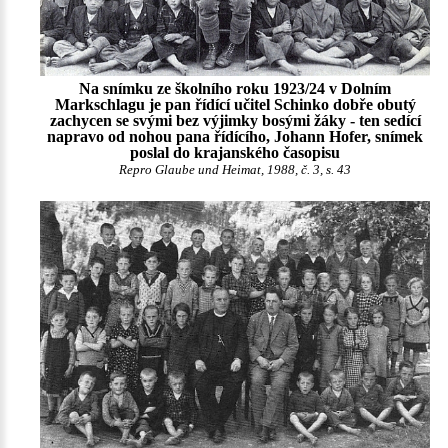
Na snímku ze školního roku 1923/24 v Dolním
Markschlagu je pan řídící učitel Schinko dobře obutý
zachycen se svými bez výjimky bosými žáky - ten sedící
napravo od nohou pana řídícího, Johann Hofer, snímek
poslal do krajanského časopisu
Repro Glaube und Heimat, 1988, č. 3, s. 43