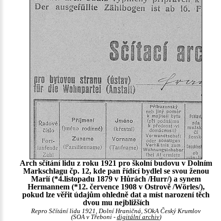
Arch sčítání lidu z roku 1921 pro školní budovu v Dolním
Markschlagu čp. 12, kde pan řídící bydlel se svou ženou
Marií (*4.listopadu 1879 v Hůrách /Hurr/) a synem
Hermannem (*12. července 1908 v Ostrově /Wörles/),
pokud lze věřit údajům ohledně dat a míst narození těch
dvou mu nejbližších
Repro Sčítání lidu 1921, Dolní Hraničná, SOkA Český Krumlov
(SOA v Třeboni -
digitální archiv
)