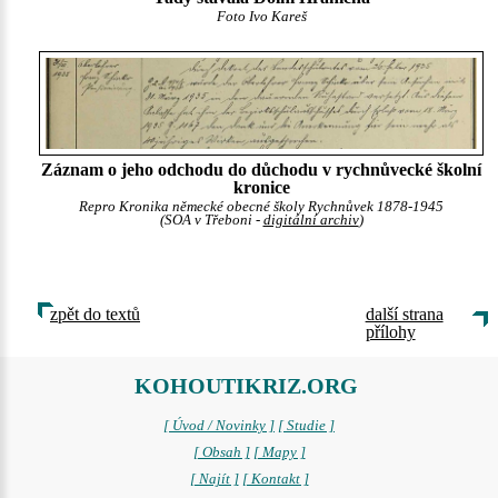
Foto Ivo Kareš
Záznam o jeho odchodu do důchodu v rychnůvecké školní
kronice
Repro Kronika německé obecné školy Rychnůvek 1878-1945
(SOA v Třeboni -
digitální archiv
)
zpět do textů
další strana
přílohy
KOHOUTIKRIZ.ORG
[ Úvod / Novinky ]
[ Studie ]
[ Obsah ]
[ Mapy ]
[ Najít ]
[ Kontakt ]