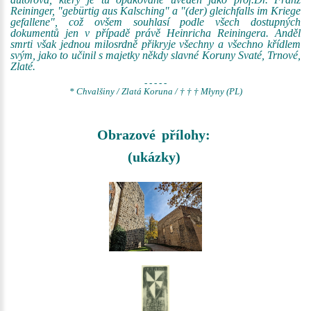
Reininger, "gebürtig aus Kalsching" a "(der) gleichfalls im Kriege
gefallene", což ovšem souhlasí podle všech dostupných
dokumentů jen v případě právě Heinricha Reiningera. Anděl
smrti však jednou milosrdně přikryje všechny a všechno křídlem
svým, jako to učinil s majetky někdy slavné Koruny Svaté, Trnové,
Zlaté.
- - - - -
* Chvalšiny / Zlatá Koruna / † † † Młyny (PL)
Obrazové přílohy:
(ukázky)