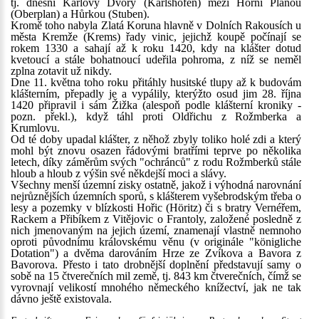
tj. dnešní Karlovy Dvory (Karlshofen) mezi Horní Planou
(Oberplan) a Hůrkou (Stuben).
Kromě toho nabyla Zlatá Koruna hlavně v Dolních Rakousích u
města Kremže (Krems) řady vinic, jejichž koupě počínají se
rokem 1330 a sahají až k roku 1420, kdy na klášter dotud
kvetoucí a stále bohatnoucí udeřila pohroma, z níž se neměl
zplna zotavit už nikdy.
Dne 11. května toho roku přitáhly husitské tlupy až k budovám
klášterním, přepadly je a vypálily, kterýžto osud jim 28. října
1420 připravil i sám Žižka (alespoň podle klášterní kroniky -
pozn. překl.), když táhl proti Oldřichu z Rožmberka a
Krumlovu.
Od té doby upadal klášter, z něhož zbyly toliko holé zdi a který
mohl být znovu osazen řádovými bratřími teprve po několika
letech, díky záměrům svých "ochránců" z rodu Rožmberků stále
hloub a hloub z výšin své někdejší moci a slávy.
Všechny menší územní zisky ostatně, jakož i výhodná narovnání
nejrůznějších územních sporů, s klášterem vyšebrodským třeba o
lesy a pozemky v blízkosti Hořic (Höritz) či s bratry Vernéřem,
Rackem a Přibíkem z Vitějovic o Frantoly, založené posledně z
nich jmenovaným na jejich území, znamenají vlastně nemnoho
oproti původnímu královskému věnu (v originále "königliche
Dotation") a dvěma darováním Hrze ze Zvíkova a Bavora z
Bavorova. Přesto i tato drobnější doplnění představují samy o
sobě na 15 čtverečních mil země, tj. 843 km čtverečních, čímž se
vyrovnají velikostí mnohého německého knížectví, jak ne tak
dávno ještě existovala.