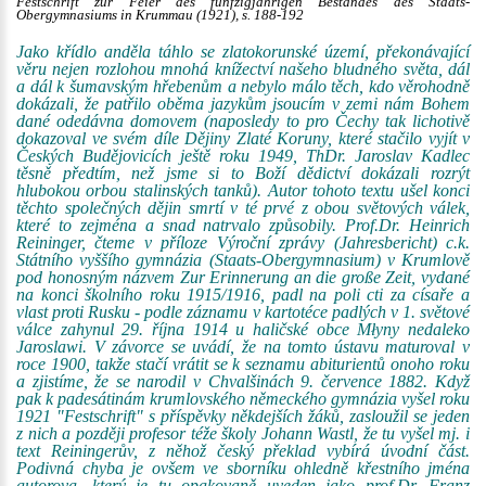
Festschrift zur Feier des fünfzigjährigen Bestandes des Staats-
Obergymnasiums in Krummau (1921), s. 188-192
Jako křídlo anděla táhlo se zlatokorunské území, překonávající
věru nejen rozlohou mnohá knížectví našeho bludného světa, dál
a dál k šumavským hřebenům a nebylo málo těch, kdo věrohodně
dokázali, že patřilo oběma jazykům jsoucím v zemi nám Bohem
dané odedávna domovem (naposledy to pro Čechy tak lichotivě
dokazoval ve svém díle Dějiny Zlaté Koruny, které stačilo vyjít v
Českých Budějovicích ještě roku 1949, ThDr. Jaroslav Kadlec
těsně předtím, než jsme si to Boží dědictví dokázali rozrýt
hlubokou orbou stalinských tanků). Autor tohoto textu ušel konci
těchto společných dějin smrtí v té prvé z obou světových válek,
které to zejména a snad natrvalo způsobily. Prof.Dr. Heinrich
Reininger, čteme v příloze Výroční zprávy (Jahresbericht) c.k.
Státního vyššího gymnázia (Staats-Obergymnasium) v Krumlově
pod honosným názvem Zur Erinnerung an die große Zeit, vydané
na konci školního roku 1915/1916, padl na poli cti za císaře a
vlast proti Rusku - podle záznamu v kartotéce padlých v 1. světové
válce zahynul 29. října 1914 u haličské obce Młyny nedaleko
Jaroslawi. V závorce se uvádí, že na tomto ústavu maturoval v
roce 1900, takže stačí vrátit se k seznamu abiturientů onoho roku
a zjistíme, že se narodil v Chvalšinách 9. července 1882. Když
pak k padesátinám krumlovského německého gymnázia vyšel roku
1921 "Festschrift" s příspěvky někdejších žáků, zasloužil se jeden
z nich a později profesor téže školy Johann Wastl, že tu vyšel mj. i
text Reiningerův, z něhož český překlad vybírá úvodní část.
Podivná chyba je ovšem ve sborníku ohledně křestního jména
autorova, který je tu opakovaně uveden jako prof.Dr. Franz