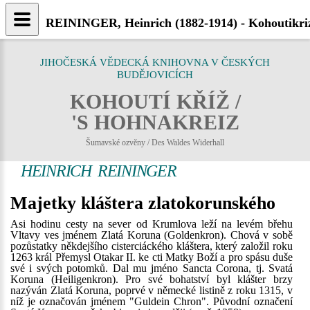
REININGER, Heinrich (1882-1914) - Kohoutikri
JIHOČESKÁ VĚDECKÁ KNIHOVNA V ČESKÝCH
BUDĚJOVICÍCH
KOHOUTÍ KŘÍŽ /
'S HOHNAKREIZ
Šumavské ozvěny / Des Waldes Widerhall
HEINRICH REININGER
Majetky kláštera zlatokorunského
Asi hodinu cesty na sever od Krumlova leží na levém břehu
Vltavy ves jménem Zlatá Koruna (Goldenkron). Chová v sobě
pozůstatky někdejšího cisterciáckého kláštera, který založil roku
1263 král Přemysl Otakar II. ke cti Matky Boží a pro spásu duše
své i svých potomků. Dal mu jméno Sancta Corona, tj. Svatá
Koruna (Heiligenkron). Pro své bohatství byl klášter brzy
nazýván Zlatá Koruna, poprvé v německé listině z roku 1315, v
níž je označován jménem "Guldein Chron". Původní označení