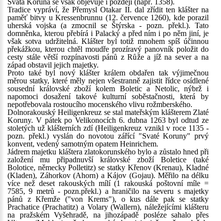
Svatá Koruna se však objevuje i později (např. 1358).
Tradice vypráví, že Přemysl Otakar II. dal zřídit ten klášter na
paměť bitvy u Kressenbrunnu (12. července 1260), kde porazil
uherská vojska (a zmocnil se Štýrska - pozn. překl.). Tato
domněnka, kterou přebírá i Palacký a před ním i po něm jiní, je
však sotva udržitelná. Klášter byl totiž mnohem spíš účinnou
překážkou, kterou chtěl moudře prozíravý panovník položit do
cesty stále větší rozpínavosti pánů z Růže a jíž na sever a na
západ obstavil jejich majetky.
Proto také byl nový klášter králem obdařen tak výjimečnou
měrou statky, které měly nejen všestranně zajistit řídce osídlené
sousední královské zboží kolem Boletic a Netolic, nýbrž i
napomoci dosažení takové kulturní soběstačnosti, která by
nepotřebovala rostoucího mocenského vlivu rožmberského.
Dolnorakouský Heiligenkreuz se stal mateřským klášterem Zlaté
Koruny. V pátek po Velikonocích 6. dubna 1263 byl odtud ze
stoletých už klášterních zdí (Heiligenkreuz vznikl v roce 1135 -
pozn. překl.) vyslán do novotou zářící "Svaté Koruny" prvý
konvent, vedený samotným opatem Heinrichem.
Jádrem majetku kláštera zlatokorunského bylo a zůstalo hned při
založení mu připadnuvší královské zboží Boletice (také
Bolotice, německy Polletitz) se statky Křenov (Krenau), Kladné
(Kladen), Záhorkov (Ahorn) a Kájov (Gojau). Měřilo na délku
více než deset rakouských mílí (1 rakouská poštovní míle =
7585, 9 metrů - pozn.překl.) a hraničilo na severu s majetky
pánů z Křemže ("von Krems"), o kus dále pak se statky
Prachatice (Prachatitz) a Volary (Wallern), náležejícími klášteru
na pražském Vyšehradě, na jihozápadě posléze sahalo přes