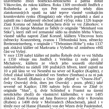
uzavřeného zboží boleticko-netolického a patřila dotud
Vítkovcům, do rukou kláštera. Roku 1309 osvobodil Jindřich z
Rožmberka a jeho syn Petr rozestavěný tehdy dům
zlatokorunských opatů na také teprve vlastně vznikajícím
krumlovském rynku (Ringplatz) ode všech poplatků a daní a
zajistili mu i daněprostý obchod jakož výčep; roku 1326 kupuje
Zlatá Koruna od Jakuba Harrachera dvůr ve vsi Záhorkov; v
roce 1336 daruje Menhart ze Štěkře (v originále "Meinhard von
Stiks"), který měl své zemanské sídlo na druhém břehu Vltavy,
vlastně takřka naproti Zlaté Koruně, klášteru Věncovou horu
(německy Kranzenberg, zvanou i Třebonínská hora, německy
Breitensteinerberg, v originále i "Třeboniner-Höhe"); roku 1337
pak získává klášter od Markvarta z Vyšného už zmíněnou větší
část vsi Vyšný.
V roce 1339 nabyl klášter od jistého Řehoře dvůr ve vsi Skřidla
a 1350 věnuje mu Jindřich z Velešína (z rodu pánů z
Michalovic, klášteru ze všech jeho sousedů obzvláště
nakloněného) na záduší 100 pražských hřiven, které zajistil na
10 a půl lánu ve vsi Nesměni na sever od Kaplice (Kaplitz), z
čehož získal klášter následně ves Smrhov (Smrhau) a za ni pak
dvě vsi Raveň (Rabus) a Osov (jde zřejmě o "Ossow-Hof",
česky Osovský dvůr, dnes jen Osovský - pozn. překl.) také
severně od Kaplice; 1390 nabyto bylo dvora ve Zlíně (v
originále "Slun", tj. dvůr Schönhof u Frantol na území
netolického zboží) do vlastnictví klášterního; v roce 1405
získává Zlatá Koruna od Jana Borovce jeho dvůr v Rovném
(Ruben) a 1408 dvůr v Močeradech (Muscherad), jakož i v
témže roce od Hanse (Hanuše) von der Wizen dvůr Pauleinshof,