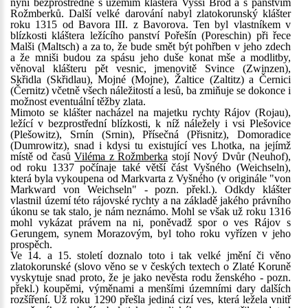
nyní bezprostředně s územím kláštera Vyšší Brod a s panstvím
Rožmberků. Další velké darování nabyl zlatokorunský klášter
roku 1315 od Bavora III. z Bavorova. Ten byl vlastníkem v
blízkosti kláštera ležícího panství Pořešín (Poreschin) při řece
Malši (Maltsch) a za to, že bude smět být pohřben v jeho zdech
a že mniši budou za spásu jeho duše konat mše a modlitby,
věnoval klášteru pět vesnic, jmenovitě Svince (Zwinzen),
Skřidla (Skřidlau), Mojné (Mojne), Žaltice (Zaltitz) a Černici
(Černitz) včetně všech náležitostí a lesů, ba zmiňuje se dokonce i
možnost eventuální těžby zlata.
Mimoto se klášter nacházel na majetku rychty Rájov (Rojau),
ležící v bezprostřední blízkosti, k níž náležely i vsi Plešovice
(Plešowitz), Srnín (Srnin), Přísečná (Přisnitz), Domoradice
(Dumrowitz), snad i kdysi tu existující ves Lhotka, na jejímž
místě od časů
Viléma z Rožmberka
stojí Nový Dvůr (Neuhof),
od roku 1337 počínaje také větší část Vyšného (Weichseln),
která byla vykoupena od Markvarta z Vyšného (v originále "von
Markward von Weichseln" - pozn. překl.). Odkdy klášter
vlastnil území této rájovské rychty a na základě jakého právního
úkonu se tak stalo, je nám neznámo. Mohl se však už roku 1316
mohl vykázat právem na ni, poněvadž spor o ves Rájov s
Gerungem, synem Morazovým, byl toho roku vyřízen v jeho
prospěch.
Ve 14. a 15. století doznalo toto i tak velké jmění či věno
zlatokorunské (slovo věno se v českých textech o Zlaté Koruně
vyskytuje snad proto, že je jako nevěsta rodu ženského - pozn.
překl.) koupěmi, výměnami a menšími územními dary dalších
rozšíření. Už roku 1290 přešla jediná cizí ves, která ležela vnitř