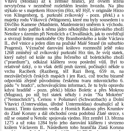
Vltavu (Moldau) až k zemské hranici, jež ovšem ležela
nevytyčena v nezměrně rozlehlém lesním hvozdu. Na jihu
stýkalo se s majetkem Hrzovým (Hrz, též Hýř, v originále Hirzo
von Klingenberg, tj. purkrabí zvíkovský - pozn. překl.) a s
majetky rodu Vítkovců (Witigonen), které mu byly sousedem i u
Dívčího Kamene (Maidstein, Maidenstein) směrem k východu.
Kromě toho patřilo k němu jádro někdejšího královského zboží
Netolice s územím při Netolicích a Chvalšinách, jak to osvědčují
a stvrzují listiny markraběte Oty Braniborského a krále Václava
II., dvě vinice a jeden dům na pražské Malé Straně (in suburbio
Pragensi). Význačné darování královo rozmnožil ještě roku
1268 zmíněný už zvíkovský purkrabí Hrz tím, že svůj statek,
který nabyl od krále na jihu řečeného už boletického zboží
("praedium"), odkázal klášteru svou poslední vůlí. Byl to
relativně úzký, o to však delší pruh území, počínající někde u
vrchu Raciberk (Raziberg, též Razi Berg, 659 m, na
meziválečných českých mapách i jen Raci, což trochu bizarně
odpovídá zřejmě původnímu českému tvaru mluvnického 6.
pádu "v hradci", uchovávajícímu informaci, že tu bylo opravdu
kdysi hradiště - pozn. překl.) blízko Boletic a přes Mokrou
(Mugrau), po níž byl statek někdy i zván "Na Mokrém"
("Nemochrich"), Černou v Pošumaví (Schwarzbach) a Dolní
Vltavici (Unterwuldau, úředně Untermoldau) dosahující až k
hranici. Tímto územím vedla z Horních Rakous přes Krumlov
do Zlaté Koruny a dál obchodní cesta podobná Zlaté stezce, s
níž se ostatně u Netolic spojovala vjedno. Hrz zemřel 13. března
1275 a už roku 1284 bylo jeho darování klášteru i stvrzeno
králem Václavem II.. Následkem toho hraničila Zlatá Koruna