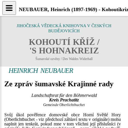
NEUBAUER, Heinrich (1897-1969) - Kohoutikriz
JIHOČESKÁ VĚDECKÁ KNIHOVNA V ČESKÝCH
BUDĚJOVICÍCH
KOHOUTÍ KŘÍŽ /
'S HOHNAKREIZ
Šumavské ozvěny / Des Waldes Widerhall
HEINRICH NEUBAUER
Ze zpráv šumavské Krajinné rady
Landschaftsrat für den Böhmerwald
Kreis Prachatitz
Gemeinde Oberlichtbuchet
Svůj úkol pověřence domovské obce Horní Světlé Hory
(Oberlichtbuchet - viz předchozí záhlaví textu v originále) mohu
naplnit jen tenkrát, pokud mne v tom všichni její příslušníci (v