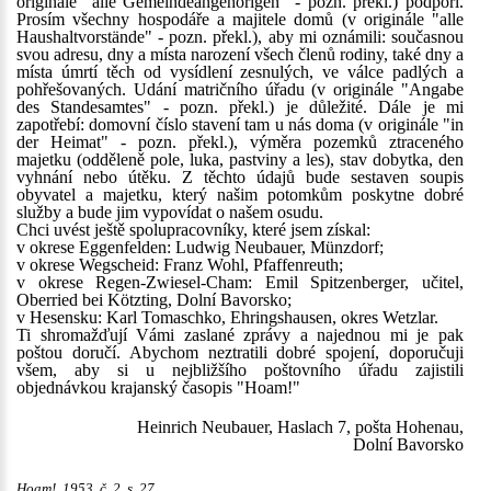
originále "alle Gemeindeangehörigen" - pozn. překl.) podpoří.
Prosím všechny hospodáře a majitele domů (v originále "alle
Haushaltvorstände" - pozn. překl.), aby mi oznámili: současnou
svou adresu, dny a místa narození všech členů rodiny, také dny a
místa úmrtí těch od vysídlení zesnulých, ve válce padlých a
pohřešovaných. Udání matričního úřadu (v originále "Angabe
des Standesamtes" - pozn. překl.) je důležité. Dále je mi
zapotřebí: domovní číslo stavení tam u nás doma (v originále "in
der Heimat" - pozn. překl.), výměra pozemků ztraceného
majetku (odděleně pole, luka, pastviny a les), stav dobytka, den
vyhnání nebo útěku. Z těchto údajů bude sestaven soupis
obyvatel a majetku, který našim potomkům poskytne dobré
služby a bude jim vypovídat o našem osudu.
Chci uvést ještě spolupracovníky, které jsem získal:
v okrese Eggenfelden: Ludwig Neubauer, Münzdorf;
v okrese Wegscheid: Franz Wohl, Pfaffenreuth;
v okrese Regen-Zwiesel-Cham: Emil Spitzenberger, učitel,
Oberried bei Kötzting, Dolní Bavorsko;
v Hesensku: Karl Tomaschko, Ehringshausen, okres Wetzlar.
Ti shromažďují Vámi zaslané zprávy a najednou mi je pak
poštou doručí. Abychom neztratili dobré spojení, doporučuji
všem, aby si u nejbližšího poštovního úřadu zajistili
objednávkou krajanský časopis "Hoam!"
Heinrich Neubauer, Haslach 7, pošta Hohenau,
Dolní Bavorsko
Hoam!, 1953, č. 2, s. 27