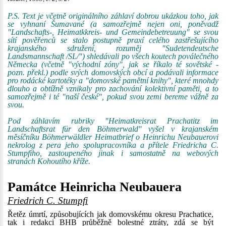
P.S. Text je včetně originálního záhlaví dobrou ukázkou toho, jak
se vyhnaní Šumavané (a samozřejmě nejen oni, poněvadž
"Landschafts-, Heimatkkreis- und Gemeindebetreuung" se svou
sítí pověřenců se stalo postupně praxí celého zastřešujícího
krajanského sdružení, rozuměj "Sudetendeutsche
Landsmannschaft /SL/") shledávali po všech koutech poválečného
Německa (včetně "východní zóny", jak se říkalo té sovětské -
pozn. překl.) podle svých domovských obcí a podávali informace
pro rodácké kartotéky a "domovské pamětní knihy", které mnohdy
dlouho a obtížně vznikaly pro zachování kolektivní paměti, a to
samozřejmě i té "naší české", pokud svou zemi bereme vážně za
svou.
Pod záhlavím rubriky "Heimatkreisrat Prachatitz im
Landschaftsrat für den Böhmerwald" vyšel v krajanském
měsíčníku Böhmerwäldler Heimatbrief o Heinrichu Neubauerovi
nekrolog z pera jeho spolupracovníka a přítele Friedricha C.
Stumpfiho, zastoupeného jinak i samostatně na webových
stranách Kohoutího kříže.
Památce Heinricha Neubauera
Friedrich C. Stumpfi
Řetěz úmrtí, způsobujících jak domovskému okresu Prachatice,
tak i redakci BHB průběžně bolestné ztráty, zdá se být