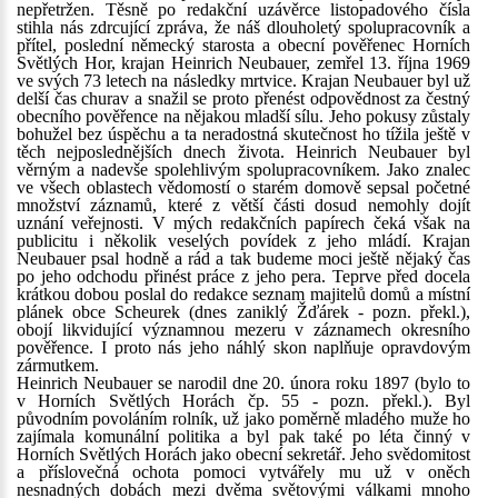
nepřetržen. Těsně po redakční uzávěrce listopadového čísla
stihla nás zdrcující zpráva, že náš dlouholetý spolupracovník a
přítel, poslední německý starosta a obecní pověřenec Horních
Světlých Hor, krajan Heinrich Neubauer, zemřel 13. října 1969
ve svých 73 letech na následky mrtvice. Krajan Neubauer byl už
delší čas churav a snažil se proto přenést odpovědnost za čestný
obecního pověřence na nějakou mladší sílu. Jeho pokusy zůstaly
bohužel bez úspěchu a ta neradostná skutečnost ho tížila ještě v
těch nejposlednějších dnech života. Heinrich Neubauer byl
věrným a nadevše spolehlivým spolupracovníkem. Jako znalec
ve všech oblastech vědomostí o starém domově sepsal početné
množství záznamů, které z větší části dosud nemohly dojít
uznání veřejnosti. V mých redakčních papírech čeká však na
publicitu i několik veselých povídek z jeho mládí. Krajan
Neubauer psal hodně a rád a tak budeme moci ještě nějaký čas
po jeho odchodu přinést práce z jeho pera. Teprve před docela
krátkou dobou poslal do redakce seznam majitelů domů a místní
plánek obce Scheurek (dnes zaniklý Žďárek - pozn. překl.),
obojí likvidující významnou mezeru v záznamech okresního
pověřence. I proto nás jeho náhlý skon naplňuje opravdovým
zármutkem.
Heinrich Neubauer se narodil dne 20. února roku 1897 (bylo to
v Horních Světlých Horách čp. 55 - pozn. překl.). Byl
původním povoláním rolník, už jako poměrně mladého muže ho
zajímala komunální politika a byl pak také po léta činný v
Horních Světlých Horách jako obecní sekretář. Jeho svědomitost
a příslovečná ochota pomoci vytvářely mu už v oněch
nesnadných dobách mezi dvěma světovými válkami mnoho