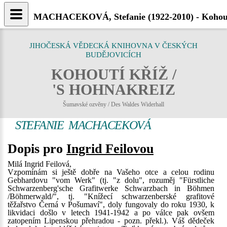
MACHACEKOVÁ, Stefanie (1922-2010) - Kohout
JIHOČESKÁ VĚDECKÁ KNIHOVNA V ČESKÝCH
BUDĚJOVICÍCH
KOHOUTÍ KŘÍŽ /
'S HOHNAKREIZ
Šumavské ozvěny / Des Waldes Widerhall
STEFANIE MACHACEKOVÁ
Dopis pro
Ingrid Feilovou
Milá Ingrid Feilová,
Vzpomínám si ještě dobře na Vašeho otce a celou rodinu
Gebhardovu "vom Werk" (tj. "z dolu", rozuměj "Fürstliche
Schwarzenberg'sche Grafitwerke Schwarzbach in Böhmen
/Böhmerwald/", tj. "Knížecí schwarzenberské grafitové
těžařstvo Černá v Pošumaví", doly fungovaly do roku 1930, k
likvidaci došlo v letech 1941-1942 a po válce pak ovšem
zatopením Lipenskou přehradou - pozn. překl.). Váš dědeček