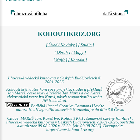
obrazová příloha
další strana
KOHOUTIKRIZ.ORG
[ Úvod / Novinky ]
[ Studie ]
[ Obsah ]
[ Mapy ]
[ Najít ]
[ Kontakt ]
Jihočeská vědecká knihovna v Českých Budějovicích ©
2001-2026
Kohoutí kříž, autor koncepce projektu, studie a překladů
Jan Mareš, české texty a rešerše Jan Mareš a Ivo Kareš,
elektronická verze Ivo Kareš, návrh responzivního webu
Jiří Nechvátal.
Podléhá licenci Creative Commons Uveďte
autora-Neužívejte dílo komerčně-Nezasahujte do díla 3.0 Česko
Citace: MAREŠ Jan. Kareš Ivo. Kohoutí Kříž : šumavské ozvěny [on-line] .
Jihočeská vědecká knihovna v Českých Budějovicích, c2001-2026, poslední
aktualizace 09.08.2026 v 12.29. [cit. 09.08.2026]. Dostupné z:
https://www.kohoutikriz.org