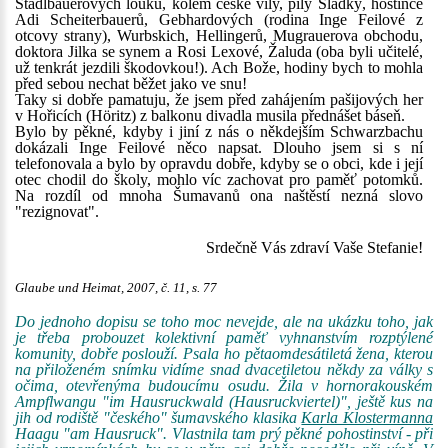
Stadlbauerových louku, kolem české vily, pily Sladký, hostince
Adi Scheiterbauerů, Gebhardových (rodina Inge Feilové z
otcovy strany), Wurbskich, Hellingerů, Mugrauerova obchodu,
doktora Jilka se synem a Rosi Lexové, Žaluda (oba byli učitelé,
už tenkrát jezdili škodovkou!). Ach Bože, hodiny bych to mohla
před sebou nechat běžet jako ve snu!
Taky si dobře pamatuju, že jsem před zahájením pašijových her
v Hořicích (Höritz) z balkonu divadla musila přednášet báseň.
Bylo by pěkné, kdyby i jiní z nás o někdejším Schwarzbachu
dokázali Inge Feilové něco napsat. Dlouho jsem si s ní
telefonovala a bylo by opravdu dobře, kdyby se o obci, kde i její
otec chodil do školy, mohlo víc zachovat pro paměť potomků.
Na rozdíl od mnoha Šumavanů ona naštěstí nezná slovo
"rezignovat".
Srdečně Vás zdraví Vaše Stefanie!
Glaube und Heimat, 2007, č. 11, s. 77
Do jednoho dopisu se toho moc nevejde, ale na ukázku toho, jak
je třeba probouzet kolektivní paměť vyhnanstvím rozptýlené
komunity, dobře poslouží. Psala ho pětaomdesátiletá žena, kterou
na přiloženém snímku vidíme snad dvacetiletou někdy za války s
očima, otevřenýma budoucímu osudu. Žila v hornorakouském
Ampflwangu "im Hausruckwald (Hausruckviertel)", ještě kus na
jih od rodiště "českého" šumavského klasika
Karla Klostermanna
Haagu "am Hausruck". Vlastnila tam prý pěkné pohostinství - při