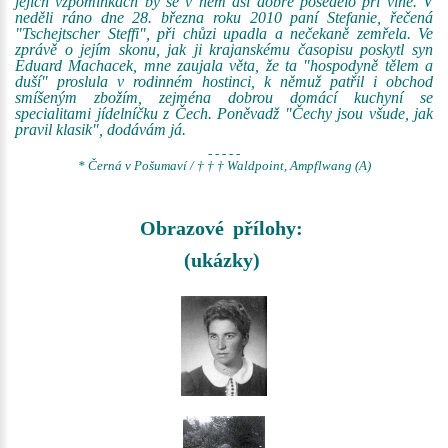
jejich vzpomínkách by se v něm asi dobře posedělo při víně. V
neděli ráno dne 28. března roku 2010 paní Stefanie, řečená
"Tschejtscher Steffi", při chůzi upadla a nečekaně zemřela. Ve
zprávě o jejím skonu, jak ji krajanskému časopisu poskytl syn
Eduard Machacek, mne zaujala věta, že ta "hospodyně tělem a
duší" proslula v rodinném hostinci, k němuž patřil i obchod
smíšeným zbožím, zejména dobrou domácí kuchyní se
specialitami jídelníčku z Čech. Poněvadž "Čechy jsou všude, jak
pravil klasik", dodávám já.
- - - - -
* Černá v Pošumaví / † † † Waldpoint, Ampflwang (A)
Obrazové přílohy:
(ukázky)