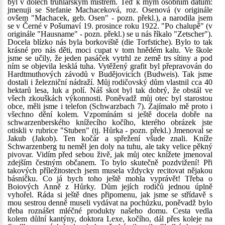
byl v dolech truhlářským mistrem. Teď k mým osobním datům:
jmenuji se Stefanie Machaceková, roz. Osenová (v originále
ovšem "Machacek, geb. Osen" - pozn. překl.), a narodila jsem
se v Černé v Pošumaví 19. prosince roku 1922. "Po chalupě" (v
originále "Hausname" - pozn. překl.) se u nás říkalo "Zetscher").
Docela blízko nás byla borkoviště (die Torfstiche). Bylo to tak
krásné pro nás děti, moci cupat v tom hnědém kalu. Ve škole
jsme se učily, že jeden pasáček vytrhl ze země trs sítiny a pod
ním se objevila lesklá tuha. Vytěžený grafit byl přepravován do
Hardtmuthových závodů v Budějovicích (Budweis). Tak jsme
dostali i železniční nádraží. Můj rodičovský dům vlastnil cca 40
hektarů lesa, luk a polí. Náš skot byl tak dobrý, že obstál ve
všech zkouškách výkonnosti. Poněvadž můj otec byl starostou
obce, měli jsme i telefon (Schwarzbach 7). Zajímalo mě proto i
všechno dění kolem. Vzpomínám si ještě docela dobře na
schwarzenberského knížecího kočího, kterého obrázek jste
otiskli v rubrice "Stuben" (tj. Hůrka - pozn. překl.) Jmenoval se
Jakub (Jakob). Ten kočár a spřežení všude znali. Kníže
Schwarzenberg tu neměl jen doly na tuhu, ale taky velice pěkný
pivovar. Vidím před sebou živě, jak můj otec knížete jmenoval
zdejším čestným občanem. To bylo skutečně pozdvižení! Při
takových příležitostech jsem musela vždycky recitovat nějakou
básničku. Co já bych toho ještě mohla vyprávět! Třeba o
Boiových Anně z Hůrky. Dům jejích rodičů jednou úplně
vyhořel. Ráda si ještě dnes připomenu, jak jsme se střídavě s
mou sestrou denně museli vydávat na pochůzku, poněvadž bylo
třeba roznášet mléčné produkty našeho domu. Cesta vedla
kolem důlní kantýny, doktora Lexe, kočího, dál přes koleje na