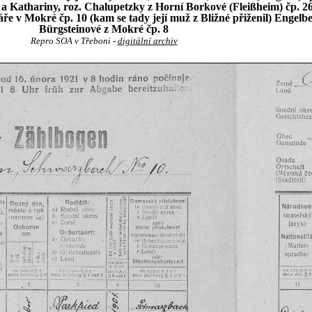
p. 3 a Kathariny, roz. Chalupetzky z Horní Borkové (Fleißheim) čp
e v Mokré čp. 10 (kam se tady její muž z Bližné přiženil) Engelbe
Bürgsteinové z Mokré čp. 8
Repro SOA v Třeboni -
digitální archiv