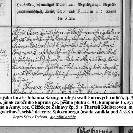
šího faráře Johanna Sazmy, o zdejší svatbě otcových rodičů, tj. A
, jinak záložního kaprála c.k. pěšího pluku č. 91, kumpanie 15, sy
a a Anny, roz. Cžížek ze Želnavy čp. 9, s Theresií Kloiberovou, 
ungwirthové, selské dcery ze Spitzenbergu (osada zanikla pod česk
Repro SOA v Třeboni -
digitální archiv