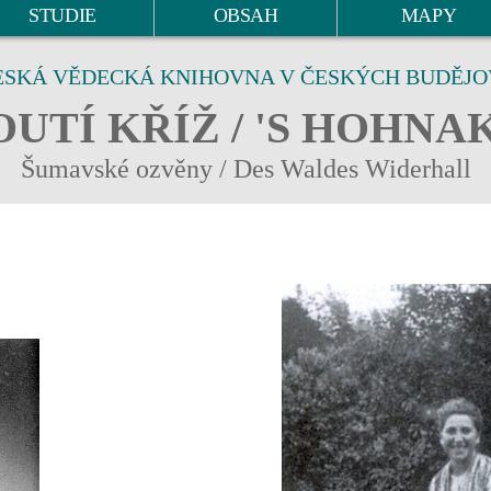
STUDIE
OBSAH
MAPY
ESKÁ VĚDECKÁ KNIHOVNA V ČESKÝCH BUDĚJO
UTÍ KŘÍŽ / 'S HOHNA
Šumavské ozvěny / Des Waldes Widerhall