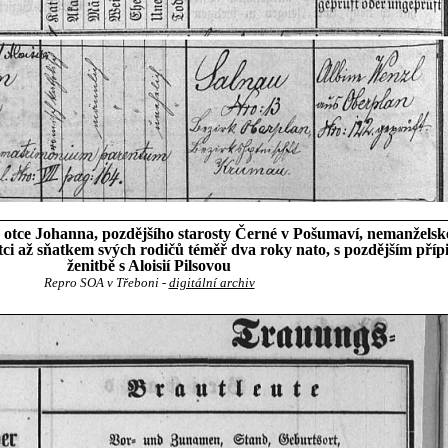
o otce Johanna, pozdějšího starosty Černé v Pošumaví, nemanželsk
ci až sňatkem svých rodičů téměř dva roky nato, s pozdějším přípi
ženitbě s Aloisií Pilsovou
Repro SOA v Třeboni -
digitální archiv