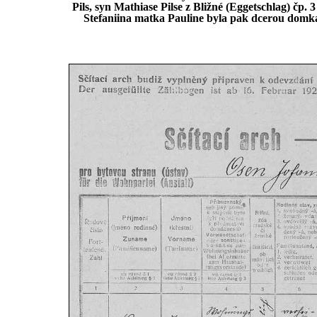
Pils, syn Mathiase Pilse z Bližné (Eggetschlag) č
Stefaniina matka Pauline byla pak dcerou domkář