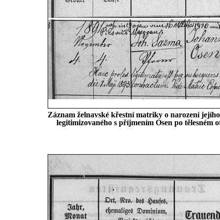
Záznam želnavské křestní matriky o narození jejíh
legitimizovaného s příjmením Osen po tělesném ot