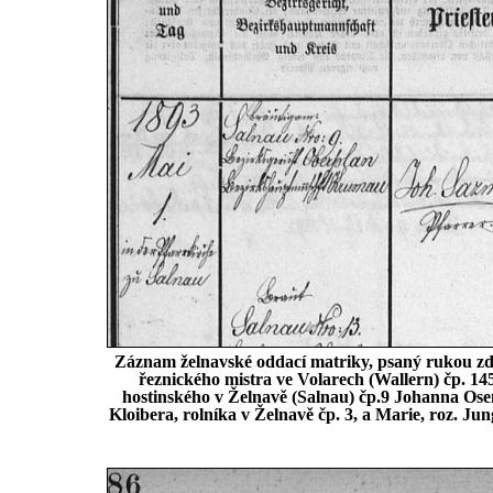
Záznam želnavské oddací matriky, psaný rukou zdej
řeznického mistra ve Volarech (Wallern) čp. 145
hostinského v Želnavě (Salnau) čp.9 Johanna Osen
Kloibera, rolníka v Želnavě čp. 3, a Marie, roz. J