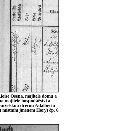
loise Osena, majitele domu a
na majitele hospodářství a
manželskou dcerou Adalberta
ým místním jménem Hory) čp. 6