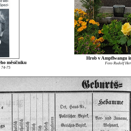
Hrob v Ampflwangu i
ého měsíčníku
Foto Rudolf Her
. 74-75