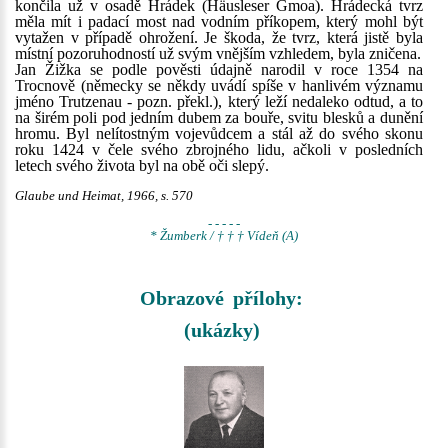
končila už v osadě Hrádek (Häusleser Gmoa). Hrádecká tvrz
měla mít i padací most nad vodním příkopem, který mohl být
vytažen v případě ohrožení. Je škoda, že tvrz, která jistě byla
místní pozoruhodností už svým vnějším vzhledem, byla zničena.
Jan Žižka se podle pověsti údajně narodil v roce 1354 na
Trocnově (německy se někdy uvádí spíše v hanlivém významu
jméno Trutzenau - pozn. překl.), který leží nedaleko odtud, a to
na širém poli pod jedním dubem za bouře, svitu blesků a dunění
hromu. Byl nelítostným vojevůdcem a stál až do svého skonu
roku 1424 v čele svého zbrojného lidu, ačkoli v posledních
letech svého života byl na obě oči slepý.
Glaube und Heimat, 1966, s. 570
- - - - -
* Žumberk / † † † Vídeň (A)
Obrazové přílohy:
(ukázky)