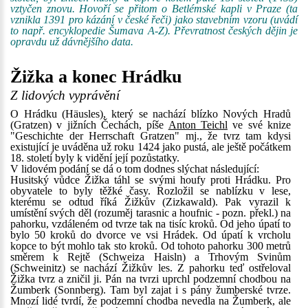
vztyčen znovu. Hovoří se přitom o Betlémské kapli v Praze (ta
vznikla 1391 pro kázání v české řeči) jako stavebním vzoru (uvádí
to např. encyklopedie Šumava A-Z). Převratnost českých dějin je
opravdu už dávnějšího data.
Žižka a konec Hrádku
Z lidových vyprávění
O Hrádku (Häusles), který se nachází blízko Nových Hradů
(Gratzen) v jižních Čechách, píše
Anton Teichl
ve své knize
"Geschichte der Herrschaft Gratzen" mj., že tvrz tam kdysi
existující je uváděna už roku 1424 jako pustá, ale ještě počátkem
18. století byly k vidění její pozůstatky.
V lidovém podání se dá o tom dodnes slýchat následující:
Husitský vůdce Žižka táhl se svými houfy proti Hrádku. Pro
obyvatele to byly těžké časy. Rozložil se nablízku v lese,
kterému se odtud říká Žižkův (Zizkawald). Pak vyrazil k
umístění svých děl (rozuměj tarasnic a houfnic - pozn. překl.) na
pahorku, vzdáleném od tvrze tak na tisíc kroků. Od jeho úpatí to
bylo 50 kroků do dvorce ve vsi Hrádek. Od úpatí k vrcholu
kopce to být mohlo tak sto kroků. Od tohoto pahorku 300 metrů
směrem k Rejtě (Schweiza Haisln) a Trhovým Svinům
(Schweinitz) se nachází Žižkův les. Z pahorku teď ostřeloval
Žižka tvrz a zničil ji. Pán na tvrzi uprchl podzemní chodbou na
Žumberk (Sonnberg). Tam byl zajat i s pány žumberské tvrze.
Mnozí lidé tvrdí, že podzemní chodba nevedla na Žumberk, ale