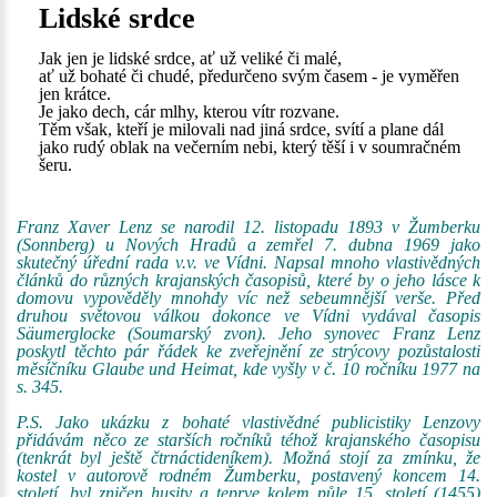
Lidské srdce
Jak jen je lidské srdce, ať už veliké či malé,
ať už bohaté či chudé, předurčeno svým časem - je vyměřen
jen krátce.
Je jako dech, cár mlhy, kterou vítr rozvane.
Těm však, kteří je milovali nad jiná srdce, svítí a plane dál
jako rudý oblak na večerním nebi, který těší i v soumračném
šeru.
Franz Xaver Lenz se narodil 12. listopadu 1893 v Žumberku
(Sonnberg) u Nových Hradů a zemřel 7. dubna 1969 jako
skutečný úřední rada v.v. ve Vídni. Napsal mnoho vlastivědných
článků do různých krajanských časopisů, které by o jeho lásce k
domovu vypověděly mnohdy víc než sebeumnější verše. Před
druhou světovou válkou dokonce ve Vídni vydával časopis
Säumerglocke (Soumarský zvon). Jeho synovec Franz Lenz
poskytl těchto pár řádek ke zveřejnění ze strýcovy pozůstalosti
měsíčníku Glaube und Heimat, kde vyšly v č. 10 ročníku 1977 na
s. 345.
P.S. Jako ukázku z bohaté vlastivědné publicistiky Lenzovy
přidávám něco ze starších ročníků téhož krajanského časopisu
(tenkrát byl ještě čtrnáctideníkem). Možná stojí za zmínku, že
kostel v autorově rodném Žumberku, postavený koncem 14.
století, byl zničen husity a teprve kolem půle 15. století (1455)