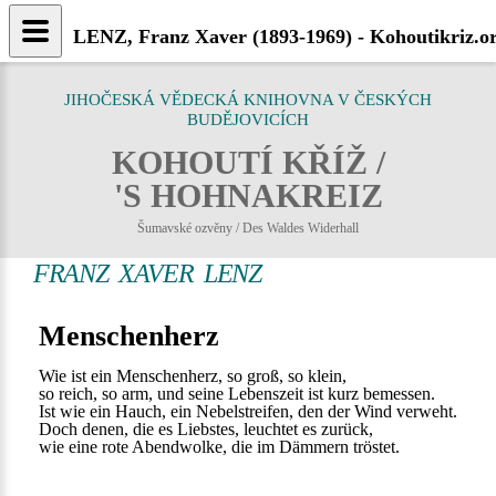
LENZ, Franz Xaver (1893-1969) - Kohoutikriz.o
JIHOČESKÁ VĚDECKÁ KNIHOVNA V ČESKÝCH
BUDĚJOVICÍCH
KOHOUTÍ KŘÍŽ /
'S HOHNAKREIZ
Šumavské ozvěny / Des Waldes Widerhall
FRANZ XAVER LENZ
Menschenherz
Wie ist ein Menschenherz, so groß, so klein,
so reich, so arm, und seine Lebenszeit ist kurz bemessen.
Ist wie ein Hauch, ein Nebelstreifen, den der Wind verweht.
Doch denen, die es Liebstes, leuchtet es zurück,
wie eine rote Abendwolke, die im Dämmern tröstet.