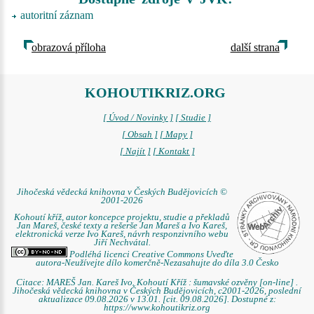
autoritní záznam
obrazová příloha
další strana
KOHOUTIKRIZ.ORG
[ Úvod / Novinky ]
[ Studie ]
[ Obsah ]
[ Mapy ]
[ Najít ]
[ Kontakt ]
Jihočeská vědecká knihovna v Českých Budějovicích ©
2001-2026
Kohoutí kříž, autor koncepce projektu, studie a překladů
Jan Mareš, české texty a rešerše Jan Mareš a Ivo Kareš,
elektronická verze Ivo Kareš, návrh responzivního webu
Jiří Nechvátal.
Podléhá licenci Creative Commons Uveďte
autora-Neužívejte dílo komerčně-Nezasahujte do díla 3.0 Česko
Citace: MAREŠ Jan. Kareš Ivo. Kohoutí Kříž : šumavské ozvěny [on-line] .
Jihočeská vědecká knihovna v Českých Budějovicích, c2001-2026, poslední
aktualizace 09.08.2026 v 13.01. [cit. 09.08.2026]. Dostupné z:
https://www.kohoutikriz.org