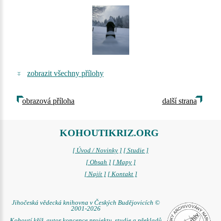
zobrazit všechny přílohy
obrazová příloha
další strana
KOHOUTIKRIZ.ORG
[ Úvod / Novinky ]
[ Studie ]
[ Obsah ]
[ Mapy ]
[ Najít ]
[ Kontakt ]
Jihočeská vědecká knihovna v Českých Budějovicích ©
2001-2026
Kohoutí kříž, autor koncepce projektu, studie a překladů