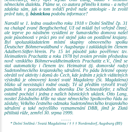
německém dialektu. Ptáme se, co autora přimělo k tomu - a nebyl
zdaleka sám, jak o tom svědčí právě naše antologie - že zvolil
právě tuto, tj.
básnickou
podobu informace?
Narodil se 1. ledna osudového roku 1918 v Dolní Sněžné čp. 31
na chalupě zvané Bergfischerhof. Už od mládí byl veřejně činný,
ale teprve po násilném vysídlení ze šumavského domova našel
pole působnosti v práci pro své stejně jako on postižené krajany.
Byl spoluzakladatelem místní skupiny obnoveného spolku
Deutscher Böhmerwaldbund v Augsburgu i zakládajícím členem
Adalbert-Stifter-Verein. Po 15 let působil jako pověřenec tzv.
Heimatkreis Prachatitz a roku 1978 byl zvolen prvním předsedou
nově vzniklého Böhmerwaldheimatkreis Prachatitz e.V., čímž se
stal automaticky i členem tzv. Heimatrat (tj. domovské rady)
Sudetoněmeckého krajanského sdružení. Po pádu železné opony
obrátil své aktivity i domů do Čech, kde jedním z jejich viditelných
výsledků je obnovený kostel svaté Magdaleny (St. Magdalena)
blízko už neexistující rodné osady. Té už předtím vytvořil trvalý
památník v pozoruhodném sborníku Die Schneedörfer, z něhož
ostatně pochází i jedna z našich básnických ukázek. Otto Lang,
nositel Záslužného kříže na stuze německého Spolkového řádu za
zásluhy, Velkého čestného odznaku Sudetoněmeckého krajanského
sdružení a také nejvyššího vyznamenání DBB, jímž je Zlatá
pětilistá růže, zemřel 30. srpna 1999.
- - - - -
* Dolní Sněžná / Svatá Magdalena / † † † Nordendorf, Augsburg (BY)