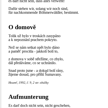
es darf nicht sein, dass alles verweht!
Dafür stehen wir, solang wir noch sind,
für nachkommende Böhmerwäldler, bestimmt.
O domově
Tolik už bylo v troskách zasypáno
a k nepoznání prachem pokryto.
Než se nám setkat opět bylo dáno
a paměť procitla - jakkoli bolí to,
z domova v sobě střežíme, co zbylo,
dál předáváme, co se uchránilo.
Snad proto jsme - a dokud bolí rány,
žijeme dosud, pro příští Šumavany.
Hoam!, 1992, č. 9, 2 str. obálky
Aufmunterung
Es darf doch nicht sein, nicht geschehen,