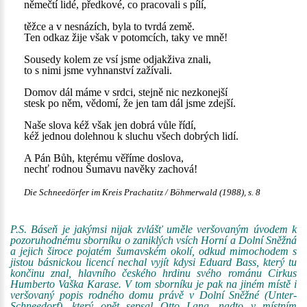
němečtí lidé, předkové, co pracovali s pílí,
těžce a v nesnázích, byla to tvrdá země.
Ten odkaz žije však v potomcích, taky ve mně!
Sousedy kolem ze vsí jsme odjakživa znali,
to s nimi jsme vyhnanství zažívali.
Domov dál máme v srdci, stejně nic nezkonejší
stesk po něm, vědomí, že jen tam dál jsme zdejší.
Naše slova kéž však jen dobrá vůle řídí,
kéž jednou dolehnou k sluchu všech dobrých lidí.
A Pán Bůh, kterému věříme doslova,
nechť rodnou Šumavu navěky zachová!
Die Schneedörfer im Kreis Prachatitz / Böhmerwald (1988), s. 8
P.S. Báseň je jakýmsi nijak zvlášť uměle veršovaným úvodem k
pozoruhodnému sborníku o zaniklých vsích Horní a Dolní Sněžná
a jejich široce pojatém šumavském okolí, odkud mimochodem s
jistou básnickou licencí nechal vyjít kdysi Eduard Bass, který tu
končinu znal, hlavního českého hrdinu svého románu Cirkus
Humberto Vaška Karase. V tom sborníku je pak na jiném místě i
veršovaný popis rodného domu právě v Dolní Sněžné (Unter-
Schneedorf), který opět sepsal Otto Lang, nadto v místním