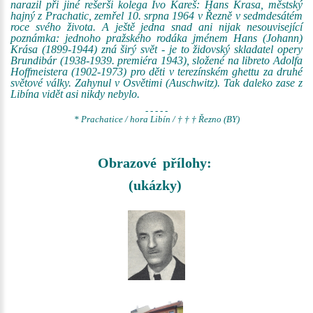
narazil při jiné rešerši kolega Ivo Kareš: Hans Krasa, městský
hajný z Prachatic, zemřel 10. srpna 1964 v Řezně v sedmdesátém
roce svého života. A ještě jedna snad ani nijak nesouvisející
poznámka: jednoho pražského rodáka jménem Hans (Johann)
Krása (1899-1944) zná širý svět - je to židovský skladatel opery
Brundibár (1938-1939. premiéra 1943), složené na libreto Adolfa
Hoffmeistera (1902-1973) pro děti v terezínském ghettu za druhé
světové války. Zahynul v Osvětimi (Auschwitz). Tak daleko zase z
Libína vidět asi nikdy nebylo.
- - - - -
* Prachatice / hora Libín / † † † Řezno (BY)
Obrazové přílohy:
(ukázky)