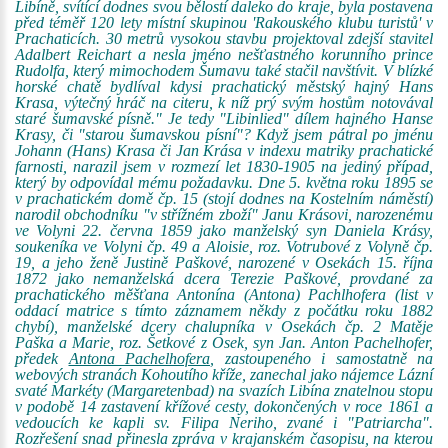
Libíně, svítící dodnes svou bělostí daleko do kraje, byla postavena
před téměř 120 lety místní skupinou 'Rakouského klubu turistů' v
Prachaticích. 30 metrů vysokou stavbu projektoval zdejší stavitel
Adalbert Reichart a nesla jméno nešťastného korunního prince
Rudolfa, který mimochodem Šumavu také stačil navštívit. V blízké
horské chatě bydlíval kdysi prachatický městský hajný Hans
Krasa, výtečný hráč na citeru, k níž prý svým hostům notovával
staré šumavské písně." Je tedy "Libinlied" dílem hajného Hanse
Krasy, či "starou šumavskou písní"? Když jsem pátral po jménu
Johann (Hans) Krasa či Jan Krása v indexu matriky prachatické
farnosti, narazil jsem v rozmezí let 1830-1905 na jediný případ,
který by odpovídal mému požadavku. Dne 5. května roku 1895 se
v prachatickém domě čp. 15 (stojí dodnes na Kostelním náměstí)
narodil obchodníku "v střížném zboží" Janu Krásovi, narozenému
ve Volyni 22. června 1859 jako manželský syn Daniela Krásy,
soukeníka ve Volyni čp. 49 a Aloisie, roz. Votrubové z Volyně čp.
19, a jeho ženě Justině Paškové, narozené v Osekách 15. října
1872 jako nemanželská dcera Terezie Paškové, provdané za
prachatického měšťana Antonína (Antona) Pachlhofera (list v
oddací matrice s tímto záznamem někdy z počátku roku 1882
chybí), manželské dcery chalupníka v Osekách čp. 2 Matěje
Paška a Marie, roz. Šetkové z Osek, syn Jan. Anton Pachelhofer,
předek
Antona Pachelhofera
, zastoupeného i samostatně na
webových stranách Kohoutího kříže, zanechal jako nájemce Lázní
svaté Markéty (Margaretenbad) na svazích Libína znatelnou stopu
v podobě 14 zastavení křížové cesty, dokončených v roce 1861 a
vedoucích ke kapli sv. Filipa Neriho, zvané i "Patriarcha".
Rozřešení snad přinesla zpráva v krajanském časopisu, na kterou