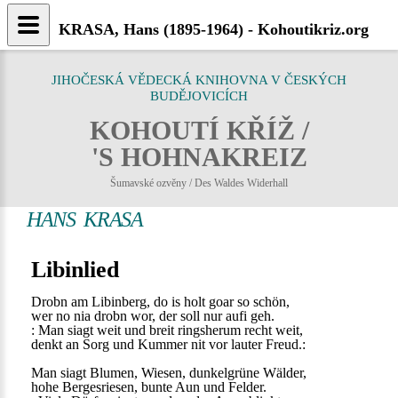
KRASA, Hans (1895-1964) - Kohoutikriz.org
JIHOČESKÁ VĚDECKÁ KNIHOVNA V ČESKÝCH
BUDĚJOVICÍCH
KOHOUTÍ KŘÍŽ /
'S HOHNAKREIZ
Šumavské ozvěny / Des Waldes Widerhall
HANS KRASA
Libinlied
Drobn am Libinberg, do is holt goar so schön,
wer no nia drobn wor, der soll nur aufi geh.
: Man siagt weit und breit ringsherum recht weit,
denkt an Sorg und Kummer nit vor lauter Freud.:
Man siagt Blumen, Wiesen, dunkelgrüne Wälder,
hohe Bergesriesen, bunte Aun und Felder.