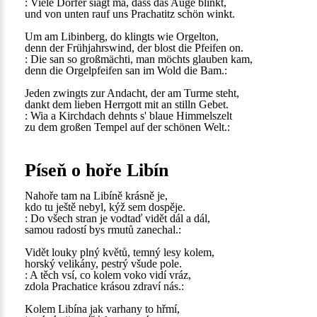
: Viele Dörfer siagt ma, dass das Auge blinkt,
und von unten rauf uns Prachatitz schön winkt.
Um am Libinberg, do klingts wie Orgelton,
denn der Frühjahrswind, der blost die Pfeifen on.
: Die san so großmächti, man möchts glauben kam,
denn die Orgelpfeifen san im Wold die Bam.:
Jeden zwingts zur Andacht, der am Turme steht,
dankt dem lieben Herrgott mit an stilln Gebet.
: Wia a Kirchdach dehnts s' blaue Himmelszelt
zu dem großen Tempel auf der schönen Welt.:
Píseň o hoře Libín
Nahoře tam na Libíně krásně je,
kdo tu ještě nebyl, kýž sem dospěje.
: Do všech stran je vodtaď vidět dál a dál,
samou radostí bys rmutů zanechal.:
Vidět louky plný květů, temný lesy kolem,
horský velikány, pestrý všude pole.
: A těch vsí, co kolem voko vidí vráz,
zdola Prachatice krásou zdraví nás.:
Kolem Libína jak varhany to hřmí,