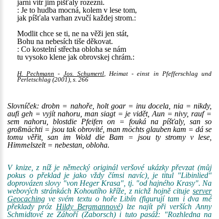
jarní vítr jim píšťaly rozezní.
: Je to hudba mocná, kolem v lese tom,
jak píšťala varhan zvučí každej strom.:
Modlit chce se ti, ne na věži jen stát,
Bohu na nebesích tiše děkovat.
: Co kostelní střecha obloha se nám
tu vysoko klene jak obrovskej chrám.:
H. Pechmann
-
Jos. Schumertl
, Heimat - einst in Pfefferschlag und
Perletschlag (2001), s. 266
Slovníček: drobn = nahoře, holt goar = inu docela, nia = nikdy,
aufi geh = vyjít nahoru, man siagt = je vidět, Aun = nivy, rauf =
sem nahoru, blostdie Pfeifen on = fouká na píšťaly, san so
großmächti = jsou tak obrovité, man möchts glauben kam = dá se
tomu věřit, san im Wold die Bam = jsou ty stromy v lese,
Himmelszelt = nebestan, obloha.
V knize, z níž je německý originál veršové ukázky převzat (můj
pokus o překlad je jako vždy čímsi navíc), je titul "Libinlied"
doprovázen slovy "von Heger Krasa", tj. "od hajného Krasy". Na
webových stránkách Kohoutího kříže, z nichž hojně cituje
server
Geocaching
ve svém textu o hoře Libín (figurují tam i dva mé
překlady próz
Hildy Bergmannové
) lze najít při verších Anny
Schmidtové ze Záhoří (Zaborsch) i tuto pasáž: "Rozhledna na