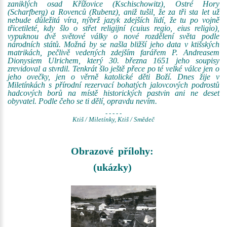
zaniklých osad Křížovice (Kschischowitz), Ostré Hory
(Scharfberg) a Rovenců (Rubenz), aniž tušil, že za tři sta let už
nebude důležitá víra, nýbrž jazyk zdejších lidí, že tu po vojně
třicetileté, kdy šlo o střet religijní (cuius regio, eius religio),
vypuknou dvě světové války o nové rozdělení světa podle
národních států. Možná by se našla bližší jeho data v ktišských
matrikách, pečlivě vedených zdejším farářem P. Andreasem
Dionysiem Ulrichem, který 30. března 1651 jeho soupisy
zrevidoval a stvrdil. Tenkrát šlo ještě přece po té velké válce jen o
jeho ovečky, jen o věrně katolické děti Boží. Dnes žije v
Miletínkách s přírodní rezervací bohatých jalovcových podrostů
hadcových borů na místě historických pastvin ani ne deset
obyvatel. Podle čeho se ti dělí, opravdu nevím.
- - - - -
Ktiš / Miletínky, Ktiš / Smědeč
Obrazové přílohy:
(ukázky)