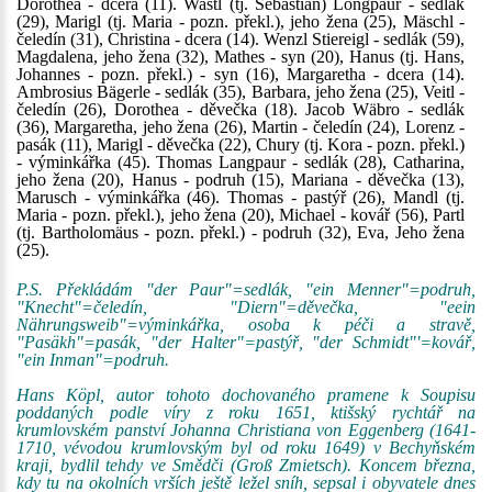
Dorothea - dcera (11). Wastl (tj. Sebastian) Longpaur - sedlák
(29), Marigl (tj. Maria - pozn. překl.), jeho žena (25), Mäschl -
čeledín (31), Christina - dcera (14). Wenzl Stiereigl - sedlák (59),
Magdalena, jeho žena (32), Mathes - syn (20), Hanus (tj. Hans,
Johannes - pozn. překl.) - syn (16), Margaretha - dcera (14).
Ambrosius Bägerle - sedlák (35), Barbara, jeho žena (25), Veitl -
čeledín (26), Dorothea - děvečka (18). Jacob Wäbro - sedlák
(36), Margaretha, jeho žena (26), Martin - čeledín (24), Lorenz -
pasák (11), Marigl - děvečka (22), Chury (tj. Kora - pozn. překl.)
- výminkářka (45). Thomas Langpaur - sedlák (28), Catharina,
jeho žena (20), Hanus - podruh (15), Mariana - děvečka (13),
Marusch - výminkářka (46). Thomas - pastýř (26), Mandl (tj.
Maria - pozn. překl.), jeho žena (20), Michael - kovář (56), Partl
(tj. Bartholomäus - pozn. překl.) - podruh (32), Eva, Jeho žena
(25).
P.S. Překládám "der Paur"=sedlák, "ein Menner"=podruh,
"Knecht"=čeledín, "Diern"=děvečka, "eein
Nährungsweib"=výminkářka, osoba k péči a stravě,
"Pasäkh"=pasák, "der Halter"=pastýř, "der Schmidt"'=kovář,
"ein Inman"=podruh.
Hans Köpl, autor tohoto dochovaného pramene k Soupisu
poddaných podle víry z roku 1651, ktišský rychtář na
krumlovském panství Johanna Christiana von Eggenberg (1641-
1710, vévodou krumlovským byl od roku 1649) v Bechyňském
kraji, bydlil tehdy ve Smědči (Groß Zmietsch). Koncem března,
kdy tu na okolních vrších ještě ležel sníh, sepsal i obyvatele dnes