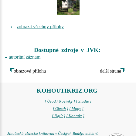
zobrazit všechny přílohy
Dostupné zdroje v JVK:
autoritní záznam
obrazová příloha
další strana
KOHOUTIKRIZ.ORG
[ Úvod / Novinky ]
[ Studie ]
[ Obsah ]
[ Mapy ]
[ Najít ]
[ Kontakt ]
Jihočeská vědecká knihovna v Českých Budějovicích ©