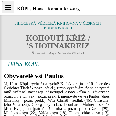
KÖPL, Hans - Kohoutikriz.org
JIHOČESKÁ VĚDECKÁ KNIHOVNA V ČESKÝCH
BUDĚJOVICÍCH
KOHOUTÍ KŘÍŽ /
'S HOHNAKREIZ
Šumavské ozvěny / Des Waldes Widerhall
HANS KÖPL
Obyvatelé vsi Paulus
Já, Hans Köpl, rychtář na rychtě Ktiš (v originále "Richter des
Gerichtes Tisch" - pozn. překl.), tímto vyznávám, že se na rychtě
mně svěřené nacházejí následující osoby (čísla v závorkách
označují jejich věk - pozn. překl.), jmenovitě ve vsi Paulus (dnes
Miletínky - pozn. překl.): Wite Christl - sedlák (46), Christina,
jeho žena (32), Georg - syn (12). Leonhardt Mulner - sedlák
(49), Eva, jeho (patrně už druhá - pozn. překl.) žena (29),
Matthias - syn (22), Valda - syn (18), Thomäschko - syn (13),