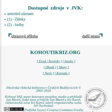
Dostupné zdroje v JVK:
autoritní záznam
(1) - články
(2) - knihy
obrazová příloha
další strana
KOHOUTIKRIZ.ORG
[ Úvod / Novinky ]
[ Studie ]
[ Obsah ]
[ Mapy ]
[ Najít ]
[ Kontakt ]
Jihočeská vědecká knihovna v Českých Budějovicích ©
2001-2026
Kohoutí kříž, autor koncepce projektu, studie a překladů
Jan Mareš, české texty a rešerše Jan Mareš a Ivo Kareš,
elektronická verze Ivo Kareš, návrh responzivního webu
Jiří Nechvátal.
Podléhá licenci Creative Commons Uveďte