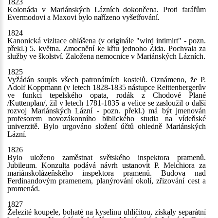
1823
Kolonáda v Mariánských Lázních dokončena. Proti farářům
Evermodovi a Maxovi bylo nařízeno vyšetřování.
1824
Kanonická vizitace ohlášena (v originále "wird intimirt" - pozn.
překl.) 5. května. Zmocnění ke křtu jednoho Žida. Pochvala za
služby ve školství. Založena nemocnice v Mariánských Lázních.
1825
Vyžádán soupis všech patronátních kostelů. Oznámeno, že P.
Adolf Koppmann (v letech 1828-1835 nástupce Reittenbergerův
ve funkci tepelského opata, rodák z Chodové Plané
/Kuttenplan/, žil v letech 1781-1835 a velice se zasloužil o další
rozvoj Mariánských Lázní - pozn. překl.) má být jmenován
profesorem novozákonního biblického studia na vídeňské
univerzitě. Bylo urgováno složení účtů ohledně Mariánských
Lázní.
1826
Bylo uloženo zaměstnat světského inspektora pramenů.
Jubileum. Konzulta podává návrh ustanovit P. Melchiora za
mariánskolázeňského inspektora pramenů. Budova nad
Ferdinandovým pramenem, planýrování okolí, zřizování cest a
promenád.
1827
Železité koupele, bohaté na kyselinu uhličitou, získaly separátní