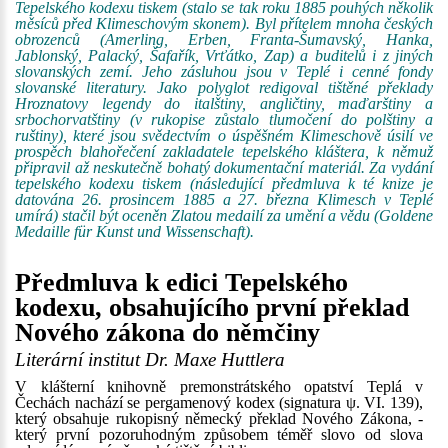
Tepelského kodexu tiskem (stalo se tak roku 1885 pouhých několik
měsíců před Klimeschovým skonem). Byl přítelem mnoha českých
obrozenců (Amerling, Erben, Franta-Šumavský, Hanka,
Jablonský, Palacký, Šafařík, Vrťátko, Zap) a buditelů i z jiných
slovanských zemí. Jeho zásluhou jsou v Teplé i cenné fondy
slovanské literatury. Jako polyglot redigoval tištěné překlady
Hroznatovy legendy do italštiny, angličtiny, maďarštiny a
srbochorvatštiny (v rukopise zůstalo tlumočení do polštiny a
ruštiny), které jsou svědectvím o úspěšném Klimeschově úsilí ve
prospěch blahořečení zakladatele tepelského kláštera, k němuž
připravil až neskutečně bohatý dokumentační materiál. Za vydání
tepelského kodexu tiskem (následující předmluva k té knize je
datována 26. prosincem 1885 a 27. března Klimesch v Teplé
umírá) stačil být oceněn Zlatou medailí za umění a vědu (Goldene
Medaille für Kunst und Wissenschaft).
Předmluva k edici Tepelského
kodexu, obsahujícího první překlad
Nového zákona do němčiny
Literární institut Dr. Maxe Huttlera
V klášterní knihovně premonstrátského opatství Teplá v
Čechách nachází se pergamenový kodex (signatura ψ. VI. 139),
který obsahuje rukopisný německý překlad Nového Zákona, -
který první pozoruhodným způsobem téměř slovo od slova