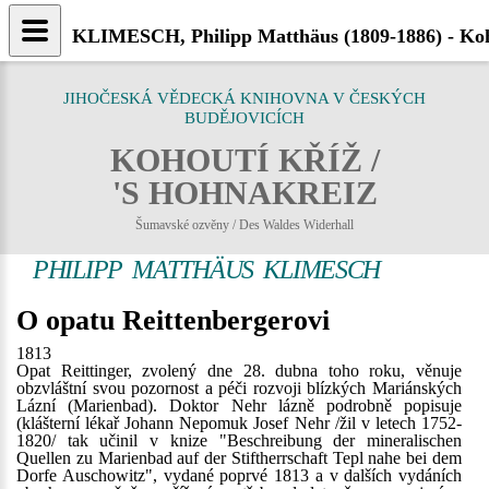
KLIMESCH, Philipp Matthäus (1809-1886) - Koh
JIHOČESKÁ VĚDECKÁ KNIHOVNA V ČESKÝCH
BUDĚJOVICÍCH
KOHOUTÍ KŘÍŽ /
'S HOHNAKREIZ
Šumavské ozvěny / Des Waldes Widerhall
PHILIPP MATTHÄUS KLIMESCH
O opatu Reittenbergerovi
1813
Opat Reittinger, zvolený dne 28. dubna toho roku, věnuje
obzvláštní svou pozornost a péči rozvoji blízkých Mariánských
Lázní (Marienbad). Doktor Nehr lázně podrobně popisuje
(klášterní lékař Johann Nepomuk Josef Nehr /žil v letech 1752-
1820/ tak učinil v knize "Beschreibung der mineralischen
Quellen zu Marienbad auf der Stiftherrschaft Tepl nahe bei dem
Dorfe Auschowitz", vydané poprvé 1813 a v dalších vydáních