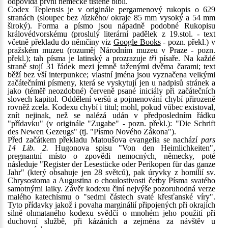
odpovídá první německé tištěné bibli.
Codex Teplensis je v originále pergamenový rukopis o 629
stranách (sloupec bez /úzkého/ okraje 85 mm vysoký a 54 mm
široký). Forma a písmo jsou nápadně podobné Rukopisu
královédvorskému (proslulý literární padělek z 19.stol. - text
včetně překladu do němčiny viz
Google Books
- pozn. překl.) v
pražském muzeu (rozuměj Národním muzeu v Praze - pozn.
překl.); tah písma je latinský a prozrazuje
tři
písaře. Na každé
straně stojí 31 řádek mezi jemně taženými dvěma čarami; text
běží bez vší interpunkce; vlastní jména jsou vyznačena velkými
začátečními písmeny, která se vyskytují jen u nadpisů stránek a
jako (téměř neozdobné) červeně psané iniciály při začátečních
slovech kapitol. Oddělení veršů a pojmenování chybí přirozeně
rovněž zcela. Kodexu chybí i titul; mohl, pokud vůbec existoval,
znít nejinak, než se nalézá udán v předposledním řádku
"přídavku" (v originále "Zugabe" - pozn. překl.): "Die Schrift
des Newen Gezeugs" (tj. "Písmo Nového Zákona").
Před začátkem překladu Matoušova evangelia se nachází
pars
14 Lib. 2.
Hugonova spisu "Von den Heimlichkeiten",
pregnantní místo o zpovědi nemocných, německy, poté
následuje "Register der Lesestücke oder Perikopen für das ganze
Jahr" (který obsahuje jen 28 světců), pak úryvky z homilií sv.
Chrysostoma a Augustina o choulostivosti četby Písma svatého
samotnými laiky. Závěr kodexu činí nejvýše pozoruhodná verze
malého katechismu o "sedmi částech svaté křesťanské víry".
Tyto přídavky jakož i povaha marginálií připojených při okrajích
silně ohmataného kodexu svědčí o mnohém jeho použití při
duchovní službě, při kázáních a zejména za návštěv u