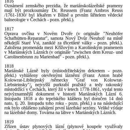
1816
Oznámení zemského prezidia, že mariánskolázeňské prameny
mají být prozkoumány Dr. Reussem (Franz Ambros Reuss
/1761-1830/ byl lékařem v Bílině a prvním šiřitelem vědecké
balneologie v Čechách - pozn. překl.).
1817
Oprava ovčína v Novém Dvoře (v originále "Neuhöfer
Schafhütten-Reparatur", samota Nový Dvůr /Neuhof/ na místě
někdejší Staré Vsi, zaniklé za třicetileté války - pozn. překl.).
Založena promenáda mezi Křížovým a Karolinským pramenem
v Mariánských Lázních (v originále "zwischen dem Kreuz- und
Carolinenbrunn zu Marienbad" - pozn. překl.).
1818
Mariánské Lázně byly (místodržitelským dekretem - pozn.
překl.) vyhlášeny otevřenými lázněmi (Franz Anton hrabě
Kolowrat-Libštejnský /německy "Graf von Kolowrat-
Liebsteinsky"/, nejvyšší purkrabí pražský a tedy rakouský
místodržící v Čechách, který žil v letech 1778-1861, vydal tento
nejvýznamnější dokument v historii Mariánských Lázní 6.
listopadu 1818 a do tepelského kláštera byl doručen 14 dnů
nato, tj. 20. listopadu toho roku - pozn. překl.) a na následující
rok bylo ohlášeno zahájení první lázeňské sezóny. Veliké výdaje
na lázeňské domy. Továrna na láhve v Mariánských Lázních.
1819
Zřízen ústav plynových lázní (plynové koupele využívaly