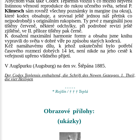
Abychom však také Codex Teplensis vložili s co možno největší
listinnou věrností reprodukce do rukou učeného světa, sebral P.
Klimesch
sám rovněž všechny poznámky in margine (na okraj),
které kodex obsahuje, a srovnal ještě jednou náš přetisk co
nejpodrobněji s originálním rukopisem. Ty prvé z marginálií jsou
tištěny červeně, některé odchylky, při podrobné revizi ještě
zjištěné, ve II. příloze tištěny pak černě.
K dosažení maximální harmonie formy a obsahu jsme knihu
vypravili do světa v dobré víře po způsobu starých kodexů.
Kéž namáhavému dílu, k jehož uskutečnění bylo potřebí
časového rozmezí dobrých 14 let, není nikde na jeho cestě k
veřejnosti upřeno vlídného přijetí.
V Augšpurku (Augsburg) na den sv. Štěpána 1885.
Der Codex Teplensis enthaltend, die Schrift des Newen Gezeuges. 1. Theil,
die vier Heiligen
- - - - -
* Rojšín / † † † Teplá
Obrazové přílohy:
(ukázky)