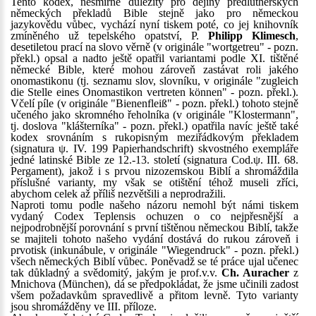
Tento kodex, nesmírně důležitý pro dějiny předlutherských
německých překladů Bible stejně jako pro německou
jazykovědu vůbec, vychází nyní tiskem poté, co jej knihovník
zmíněného už tepelského opatství, P.
Philipp Klimesch
,
desetiletou prací na slovo věrně (v originále "wortgetreu" - pozn.
překl.) opsal a nadto ještě opatřil variantami podle XI. tištěné
německé Bible, které mohou zároveň zastávat roli jakého
onomastikonu (tj. seznamu slov, slovníku, v originále "zugleich
die Stelle eines Onomastikon vertreten können" - pozn. překl.).
Včelí píle (v originále "Bienenfleiß" - pozn. překl.) tohoto stejně
učeného jako skromného řeholníka (v originále "Klostermann",
tj. doslova "klášterníka" - pozn. překl.) opatřila navíc ještě také
kodex srovnáním s rukopisným meziřádkovým překladem
(signatura ψ. IV. 199 Papierhandschrift) skvostného exempláře
jedné latinské Bible ze 12.-13. století (signatura Cod.ψ. III. 68.
Pergament), jakož i s prvou nizozemskou Biblí a shromáždila
příslušné varianty, my však se otištění téhož museli zříci,
abychom celek až příliš nezvětšili a neprodražili.
Naproti tomu podle našeho názoru nemohl být námi tiskem
vydaný Codex Teplensis ochuzen o co nejpřesnější a
nejpodrobnější porovnání s první tištěnou německou Biblí, takže
se majiteli tohoto našeho vydání dostává do rukou zároveň i
prvotisk (inkunábule, v originále "Wiegendruck" - pozn. překl.)
všech německých Biblí vůbec. Poněvadž se té práce ujal učenec
tak důkladný a svědomitý, jakým je prof.v.v.
Ch. Auracher
z
Mnichova (München), dá se předpokládat, že jsme učinili zadost
všem požadavkům spravedlivě a přitom levně. Tyto varianty
jsou shromážděny ve III. příloze.