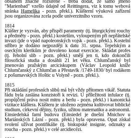
obsahem značně rozšířené - třeba dodat, že samo jméno
"Marienbad" vzešlo údajně od Reittingera, viz k tomu webová
stránka
Hamelika
- pozn. překl.). Klášterní výuková zařízení
jsou organizována zcela podle univerzitního vzoru.
1814
Klášter je vyzván, aby přispěl paramenty (tj. liturgickými rouchy
a předměty - pozn. překl.) kostelům, vyloupeným při nepřátelské
invazi (jde o vpád napoleonských vojsk - pozn. překl.). Kostelní
stříbro je dodáno nejpozději k datu 31. srpna. Tepelským a
oseckým klerikům je dovoleno konat exercicie. Skládat profes
(tj. řeholní slib - pozn. překl.) smějí jen ti, kdo dokončili
filosofická studia a dosáhli 21 let věku. Chlumčanský byl
jmenován pražským arciciskupem (Václav Leopold kníže
Chlumčanský z Chlumčan a Přestavlk /1749-1830/ byl rodákem
z pošumavských Hoštic u Volyně - pozn. překl.).
1815
Při skládání profesních slibů má být vždy přítomen vikář. Statuta
řádu byla zaslána konzistoři k revizi. U příležitosti infulace (tj.
propůjčení práva nosit mitru a berlu - pozn. překl.) i kanonická
vizitace kláštera. Klášteru je uloženo zejména kultivovat biblické
studium, církevní dějiny, fyziku, užitou matematiku a astronomii.
Einsiedelská farní budova (Einsiedel je dnešní Mnichov u
Mariánských Lázní - pozn. překl.) byla opravena. Opat získal
svolení užívat pontifikálie (tj. biskupské insignie, odznaky a
roucha - pozn. překl.) v celé arcidiecézi.