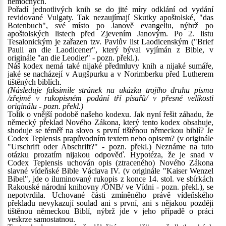
nemocných.
Pořadí jednotlivých knih se do jité míry odklání od vydání
revidované Vulgaty. Tak nezaujímají Skutky apoštolské, "das
Botenbuch", své místo po Janově evangeliu, nýbrž po
apoštolských listech před Zjevením Janovým. Po 2. listu
Tesalonickým je zařazen tzv. Pavlův list Laodicenským ("Brief
Pauli an die Laodicener", který býval vyjímán z Bible, v
originále "an die Leodier" - pozn. překl.).
Náš kodex nemá také nijaké předmluvy knih a nijaké sumáře,
jaké se nacházejí v Augšpurku a v Norimberku před Lutherem
tištěných biblích.
(Následuje faksimile stránek na ukázku trojího druhu písma
/zřejmě v rukopisném podání tří písařů/ v přesné velikosti
originálu - pozn. překl.)
Tolik o vnější podobě našeho kodexu. Jak nyní řešit záhadu, že
německý překlad Nového Zákona, který tento kodex obsahuje,
shoduje se téměř na slovo s první tištěnou německou biblí? Je
Codex Teplensis prapůvodním textem nebo opisem? (v originále
"Urschrift oder Abschrift?" - pozn. překl.) Neznáme na tuto
otázku prozatím nijakou odpověď. Hypotéza, že je snad v
Codex Teplensis uchován opis (ztraceného) Nového Zákona
slavné vídeňské Bible Václava IV. (v originále "Kaiser Wenzel
Bibel", jde o iluminovaný rukopis z konce 14. stol. ve sbírkách
Rakouské národní knihovny /ÖNB/ ve Vídni - pozn. překl.), se
nepotvrdila. Uchované části zmíněného právě vídeňského
překladu nevykazují soulad ani s první, ani s nějakou později
tištěnou německou Biblí, nýbrž jde v jeho případě o práci
veskrze samostatnou.