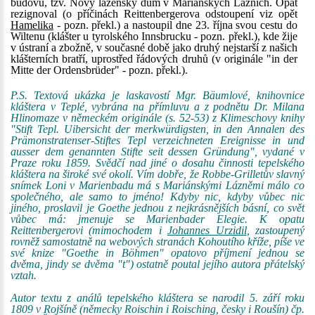
budovu, tzv. Nový lázeňský dům v Mariánských Lázních. Opat
rezignoval (o příčinách Reittenbergerova odstoupení viz opět
Hamelika
- pozn. překl.) a nastoupil dne 23. října svou cestu do
Wiltenu (klášter u tyrolského Innsbrucku - pozn. překl.), kde žije
v ústraní a zbožně, v současné době jako druhý nejstarší z našich
klášterních bratří, uprostřed řádových druhů (v originále "in der
Mitte der Ordensbrüder" - pozn. překl.).
P.S. Textová ukázka je laskavostí Mgr. Bäumlové, knihovnice
kláštera v Teplé, vybrána na přímluvu a z podnětu Dr. Milana
Hlinomaze v německém originále (s. 52-53) z Klimeschovy knihy
"Stift Tepl. Uibersicht der merkwürdigsten, in den Annalen des
Prämonstratenser-Stiftes Tepl verzeichneten Ereignisse in und
ausser dem genannten Stifte seit dessen Gründung", vydané v
Praze roku 1859. Svědčí nad jiné o dosahu činnosti tepelského
kláštera na široké své okolí. Vím dobře, že Robbe-Grilletův slavný
snímek Loni v Marienbadu má s Mariánskými Lázněmi málo co
společného, ale samo to jméno! Kdyby nic, kdyby vůbec nic
jiného, proslavil je Goethe jednou z nejkrásnějších básní, co svět
vůbec má: jmenuje se Marienbader Elegie. K opatu
Reittenbergerovi (mimochodem i
Johannes Urzidil
, zastoupený
rovněž samostatně na webových stranách Kohoutího kříže, píše ve
své knize "Goethe in Böhmen" opatovo příjmení jednou se
dvěma, jindy se dvěma "t") ostatně poutal jejího autora přátelský
vztah.
Autor textu z análů tepelského kláštera se narodil 5. září roku
1809 v Rojšíně (německy Roischin i Roisching, česky i Roušín) čp.