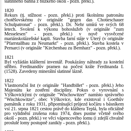
slatinného bahna z blízkého okolí - pozn. překl.).
1820
Rekurs (tj. stížnost - pozn. překl.) proti školnímu patronátu
chotěšovskému (v originále "gegen das Chotieschauer
Schulpatronat" - pozn. překl.). Dr. Nehr umírá ve svých 68
letech. Svolení k výkonu bohoslužeb (v originále "zum
Messelesen" - pozn. překl.) v nově vysvěcené
mariánskolázeňské kapli. Stavba farní stáje v Úterý (v originále
"Pfarrstallbau zu Neumarkt" - pozn. překl.). Stavba kostela v
Pernarci (v originále "Kirchenbau zu Bernharz" - pozn. překl.).
1821
Byl vyžádán klášterní inventář. Poukázány náhrady za kostelní
stříbro. Ferdinandův pramen na počest krále Ferdinanda I.
(1528). Zavedeny minerální slatinné lázně.
1822
Vlastnoruční list (v originále "Handbillet" - pozn. překl.) Jeho
Majestátu ke zostření disciplíny. Pokus o vyrovnání s
Výškovickými (v originále "Wischowitzer" namísto správného
"Wischkowitze", obec Výškovice, kde existoval i Goethův
památník z roku 1931, připomínající průjezd kočáru s básníkem
vsí 21. srpna 1821 cestou právě do kláštera Teplá, byla oficiálně
pro vylidnění zrušena roku 1974, dnes pustne včetně svého
okolí - pozn. překl.) ve věci vápencového lomu (i zdejší chvalně
proslulé lomy postupně zanikly - pozn. překl.).