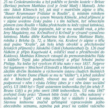
25 na Českokrumlovsku a byl pokřtěn ve farním kostele v Brloze
(Berlau) jménem Matthäus (což je české Matěj i Matouš). Jeho
otec Jakob Klimesch byl, jak stojí v matričním zápise o křtu,
"Bauer Krummauer Prälatur in Roušín", tj. místním rolníkem
krumlovské prelatury a synem Wenzela Klimeše, jehož příjmení je
v zápise uvedeno česky psáno i s tím háčkem, byť německým
písmem (ono Roušín v řádku předchozím tu kněz vypsal latinkou),
rolníka na témže čísle popisném, kde se mu narodil vnuk, a jeho
ženy Magdaleny, roz. Krčmářové (i Krčmář je výrazně vyznačeno
latinkou). Matka dítěte Katharina byla dcerou Mathiase Blahy,
rolníka z Brloha čp. 72, a Marie, roz. Kralové (v zápise o křtu
stojí psáno "Kralin", jak bylo tehdy obvyklé u přechylování
ženských příjmení) z Jánského Údolí (Johannesthal) čp. 126 (nad
řádkem je přípis Kugelwaid 4, svědčící snad o přestěhování do
Kuklova). Matthäus Klimesch vstoupil do premonstrátského řádu
v klášteře Teplá jako pětadvacetiletý a přijal řeholní jméno
Philipp. Na kněze byl vysvěcen tři léta nato v roce 1837. Nejprve
byl kaplanem v Mnichově (Einsiedl) u Mariánských Lázní, pak ve
zdejším dívčím školském a výchovném ústavu chudých školských
sester de Notre Dame (říkalo se mu tu "klášter"), k jehož založení
dal v Mnichově podnět, věnoval mu své osobní úspory a
podporoval v něm i výuku češtiny (dnes je v něm ústav sociální
péče). Už 1840 byl v Teplé asistentem knihovníka (byl jím tehdy P.
Bruno Gilý) a po jeho smrti 1848 knihovníkem. Už roku 1847
zveřejnil česky práci "Zlomek bible české z 15. věku nalezený v
knihovně v Teplé". Od roku 1860 byl v klášteře i kantorem.
Slavnou knihovnu značně zpřístupnil vypracováním jejího
abecedního seznamu, zejména pak prací na vydání vzácného