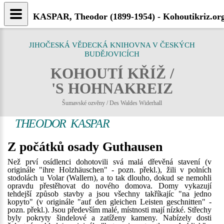
KASPAR, Theodor (1899-1954) - Kohoutikriz.or
JIHOČESKÁ VĚDECKÁ KNIHOVNA V ČESKÝCH
BUDĚJOVICÍCH
KOHOUTÍ KŘÍŽ /
'S HOHNAKREIZ
Šumavské ozvěny / Des Waldes Widerhall
THEODOR KASPAR
Z počátků osady Guthausen
Než prví osídlenci dohotovili svá malá dřevěná stavení (v
originále "ihre Holzhäuschen" - pozn. překl.), žili v polních
stodolách u Volar (Wallern), a to tak dlouho, dokud se nemohli
opravdu přestěhovat do nového domova. Domy vykazují
tehdejší způsob stavby a jsou všechny takříkajíc "na jedno
kopyto" (v originále "auf den gleichen Leisten geschnitten" -
pozn. překl.). Jsou především malé, místnosti mají nízké. Střechy
byly pokryty šindelové a zatíženy kameny. Nabízely dosti