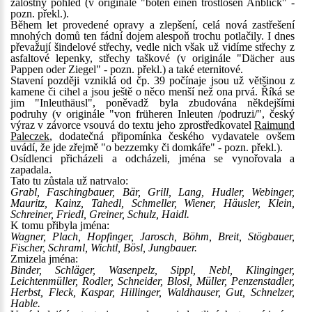
žalostný pohled (v originále "boten einen trostlosen Anblick" -
pozn. překl.).
Během let provedené opravy a zlepšení, celá nová zastřešení
mnohých domů ten fádní dojem alespoň trochu potlačily. I dnes
převažují šindelové střechy, vedle nich však už vidíme střechy z
asfaltové lepenky, střechy taškové (v originále "Dächer aus
Pappen oder Ziegel" - pozn. překl.) a také eternitové.
Stavení později vzniklá od čp. 39 počínaje jsou už většinou z
kamene či cihel a jsou ještě o něco menší než ona prvá. Říká se
jim "Inleuthäusl", poněvadž byla zbudována někdejšími
podruhy (v originále "von früheren Inleuten /podruzi/", český
výraz v závorce vsouvá do textu jeho zprostředkovatel
Raimund
Paleczek
, dodatečná připomínka českého vydavatele ovšem
uvádí, že jde zřejmě "o bezzemky či domkáře" - pozn. překl.).
Osídlenci přicházeli a odcházeli, jména se vynořovala a
zapadala.
Tato tu zůstala už natrvalo:
Grabl, Faschingbauer, Bär, Grill, Lang, Hudler, Webinger,
Mauritz, Kainz, Tahedl, Schmeller, Wiener, Häusler, Klein,
Schreiner, Friedl, Greiner, Schulz, Haidl.
K tomu přibyla jména:
Wagner, Plach, Hopfinger, Jarosch, Böhm, Breit, Stögbauer,
Fischer, Schraml, Wichtl, Bösl, Jungbauer.
Zmizela jména:
Binder, Schläger, Wasenpelz, Sippl, Nebl, Klinginger,
Leichtenmüller, Rodler, Schneider, Blosl, Müller, Penzenstadler,
Herbst, Fleck, Kaspar, Hillinger, Waldhauser, Gut, Schnelzer,
Hable.