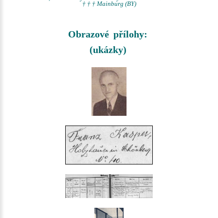
† † † Mainburg (BY)
Obrazové přílohy:
(ukázky)