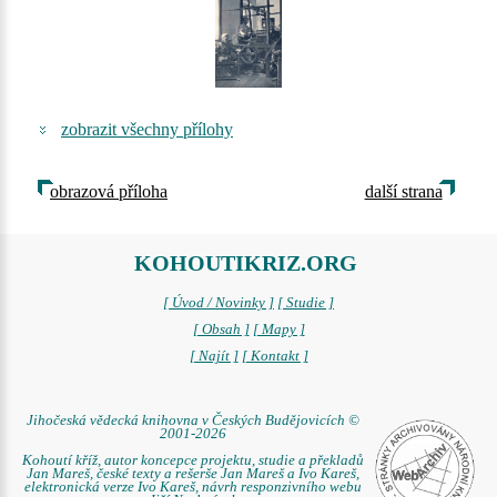
zobrazit všechny přílohy
obrazová příloha
další strana
KOHOUTIKRIZ.ORG
[ Úvod / Novinky ]
[ Studie ]
[ Obsah ]
[ Mapy ]
[ Najít ]
[ Kontakt ]
Jihočeská vědecká knihovna v Českých Budějovicích ©
2001-2026
Kohoutí kříž, autor koncepce projektu, studie a překladů
Jan Mareš, české texty a rešerše Jan Mareš a Ivo Kareš,
elektronická verze Ivo Kareš, návrh responzivního webu