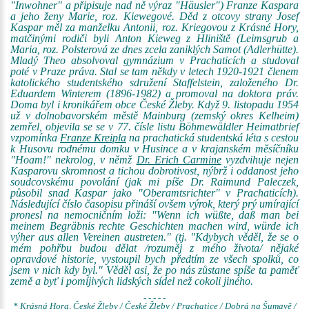
"Inwohner" a připisuje nad ně výraz "Häusler") Franze Kaspara
a jeho ženy Marie, roz. Kiewegové. Děd z otcovy strany Josef
Kaspar měl za manželku Antonii, roz. Kriegovou z Krásné Hory,
matčinými rodiči byli Anton Kieweg z Hliniště (Leimsgrub a
Maria, roz. Polsterová ze dnes zcela zaniklých Samot (Adlerhütte).
Mladý Theo absolvoval gymnázium v Prachaticích a studoval
poté v Praze práva. Stal se tam někdy v letech 1920-1921 členem
katolického studentského sdružení Staffelstein, založeného Dr.
Eduardem Winterem (1896-1982) a promoval na doktora práv.
Doma byl i kronikářem obce České Žleby. Když 9. listopadu 1954
už v dolnobavorském městě Mainburg (zemský okres Kelheim)
zemřel, objevila se se v 77. čísle listu Böhmewäldler Heimatbrief
vzpomínka
Franze Kreipla
na prachatická studentská léta s cestou
k Husovu rodnému domku v Husince a v krajanském měsíčníku
"Hoam!" nekrolog, v němž
Dr. Erich Carmine
vyzdvihuje nejen
Kasparovu skromnost a tichou dobrotivost, nýbrž i oddanost jeho
soudcovskému povolání (jak mi píše Dr. Raimund Paleczek,
působil snad Kaspar jako "Oberamtsrichter" v Prachaticích).
Následující číslo časopisu přináší ovšem výrok, který prý umírající
pronesl na nemocničním loži: "Wenn ich wüßte, daß man bei
meinem Begräbnis rechte Geschichten machen wird, würde ich
výher aus allen Vereinen austreten." (tj. "Kdybych věděl, že se o
mém pohřbu budou dělat /rozuměj z mého života/ nějaké
opravdové historie, vystoupil bych předtím ze všech spolků, co
jsem v nich kdy byl." Věděl asi, že po nás zůstane spíše ta paměť
země a byť i pomíjivých lidských sídel než cokoli jiného.
- - - - -
* Krásná Hora, České Žleby / České Žleby / Prachatice / Dobrá na Šumavě /