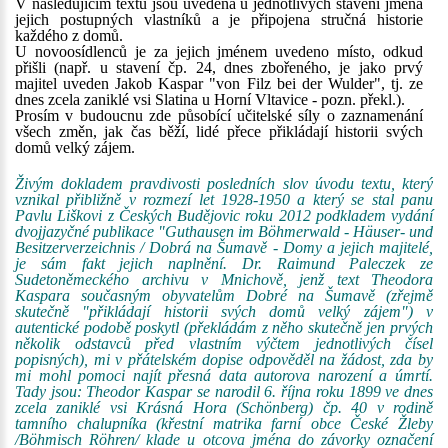
V následujícím textu jsou uvedena u jednotlivých stavení jména
jejich postupných vlastníků a je připojena stručná historie
každého z domů.
U novoosídlenců je za jejich jménem uvedeno místo, odkud
přišli (např. u stavení čp. 24, dnes zbořeného, je jako prvý
majitel uveden Jakob Kaspar "von Filz bei der Wulder", tj. ze
dnes zcela zaniklé vsi Slatina u Horní Vltavice - pozn. překl.).
Prosím v budoucnu zde působící učitelské síly o zaznamenání
všech změn, jak čas běží, lidé přece přikládají historii svých
domů velký zájem.
Živým dokladem pravdivosti posledních slov úvodu textu, který
vznikal přibližně v rozmezí let 1928-1950 a který se stal panu
Pavlu Liškovi z Českých Budějovic roku 2012 podkladem vydání
dvojjazyčné publikace "Guthausen im Böhmerwald - Häuser- und
Besitzerverzeichnis / Dobrá na Šumavě - Domy a jejich majitelé,
je sám fakt jejich naplnění. Dr. Raimund Paleczek ze
Sudetoněmeckého archivu v Mnichově, jenž text Theodora
Kaspara současným obyvatelům Dobré na Šumavě (zřejmě
skutečně "přikládají historii svých domů velký zájem") v
autentické podobě poskytl (překládám z něho skutečně jen prvých
několik odstavců před vlastním výčtem jednotlivých čísel
popisných), mi v přátelském dopise odpověděl na žádost, zda by
mi mohl pomoci najít přesná data autorova narození a úmrtí.
Tady jsou: Theodor Kaspar se narodil 6. října roku 1899 ve dnes
zcela zaniklé vsi Krásná Hora (Schönberg) čp. 40 v rodině
tamního chalupníka (křestní matrika farní obce České Žleby
/Böhmisch Röhren/ klade u otcova jména do závorky označení