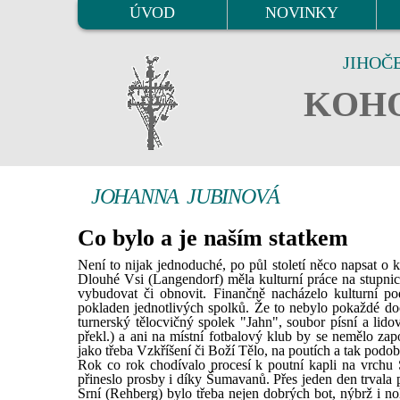
ÚVOD
NOVINKY
JIHOČ
KOHO
JOHANNA JUBINOVÁ
Co bylo a je naším statkem
Není to nijak jednoduché, po půl století něco napsat o 
Dlouhé Vsi (Langendorf) měla kulturní práce na stupnic
vybudovat či obnovit. Finančně nacházelo kulturní po
pokladen jednotlivých spolků. Že to nebylo pokaždé doc
turnerský tělocvičný spolek "Jahn", soubor písní a lid
překl.) a ani na místní fotbalový klub by se nemělo zap
jako třeba Vzkříšení či Boží Tělo, na poutích a tak podob
Rok co rok chodívalo procesí k poutní kapli na vrchu 
přineslo prosby i díky Šumavanů. Přes jeden den trvala
Srní (Rehberg) bylo třeba nejen dobrých bot, nýbrž i no