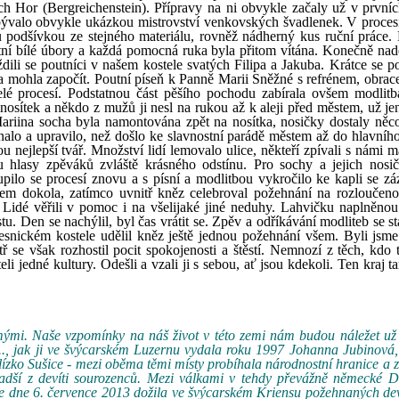
 Hor (Bergreichenstein). Přípravy na ni obvykle začaly už v první
bývalo obvykle ukázkou mistrovství venkovských švadlenek. V proces
 podšívkou ze stejného materiálu, rovněž nádherný kus ruční práce.
astní bílé úbory a každá pomocná ruka byla přitom vítána. Konečně nad
ili se poutníci v našem kostele svatých Filipa a Jakuba. Krátce se po
a mohla započít. Poutní píseň k Panně Marii Sněžné s refrénem, obrace
elé procesí. Podstatnou část pěšího pochodu zabírala ovšem modlit
z nosítek a někdo z mužů ji nesl na rukou až k aleji před městem, už j
 Mariina socha byla namontována zpět na nosítka, nosičky dostaly něco
nalo a upravilo, než došlo ke slavnostní parádě městem až do hlavního
 nejlepší tvář. Množství lidí lemovalo ulice, někteří zpívali s námi m
 hlasy zpěváků zvláště krásného odstínu. Pro sochy a jejich nosi
pilo se procesí znovu a s písní a modlitbou vykročilo ke kapli se z
lem dokola, zatímco uvnitř kněz celebroval požehnání na rozloučen
 Lidé věřili v pomoc i na všelijaké jiné neduhy. Lahvičku naplněnou
. Den se nachýlil, byl čas vrátit se. Zpěv a odříkávání modliteb se st
vesnickém kostele udělil kněz ještě jednou požehnání všem. Byli jsme
e však rozhostil pocit spokojenosti a štěstí. Nemnozí z těch, kdo t
teli jedné kultury. Odešli a vzali ji s sebou, ať jsou kdekoli. Ten kraj
mi. Naše vzpomínky na náš život v této zemi nám budou náležet už 
.., jak ji ve švýcarském Luzernu vydala roku 1997 Johanna Jubinová,
ízko Sušice - mezi oběma těmi místy probíhala národnostní hranice a z
jmladší z devíti sourozenců. Mezi válkami v tehdy převážně německé 
se dne 6. července 2013 dožila ve švýcarském Kriensu požehnaných de