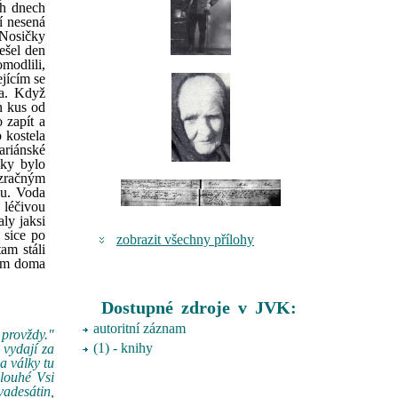
ch dnech
í nesená
 Nosičky
ešel den
modlili,
jícím se
ba. Když
en kus od
 zapít a
 kostela
ariánské
čky bylo
ázračným
ou. Voda
 léčivou
aly jaksi
 sice po
zobrazit všechny přílohy
am stáli
 tam doma
Dostupné zdroje v JVK:
autoritní záznam
provždy."
(1) - knihy
 vydají za
a války tu
Dlouhé Vsi
vadesátin,