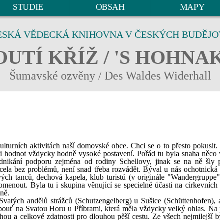
STUDIE
OBSAH
MAPY
ESKÁ VĚDECKÁ KNIHOVNA V ČESKÝCH BUDĚJO
UTÍ KŘÍŽ / 'S HOHNA
Šumavské ozvěny / Des Waldes Widerhall
kulturních aktivitách naší domovské obce. Chci se o to přesto pokusit.
i hodnot vždycky hodně vysoké postavení. Pořád tu byla snaha něco v
dnikání podporu zejména od rodiny Schellovy, jinak se na ně šly 
ela bez problémů, není snad třeba rozvádět. Býval u nás ochotnická 
ových tanců, dechová kapela, klub turistů (v originále "Wandergruppe"
omenout. Byla tu i skupina věnující se specielně účasti na církevních 
ně.
Svatých andělů strážců (Schutzengelberg) u Sušice (Schüttenhofen),
 pouť na Svatou Horu u Příbrami, která měla vždycky velký ohlas. Na
hou a celkové zdatnosti pro dlouhou pěší cestu. Ze všech nejmilejší b