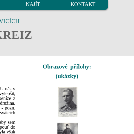
NAJÍT
KONTAKT
VICÍCH
KREIZ
Obrazové přílohy:
(ukázky)
 U nás v
ylepšit,
peníze z
družina,
 - pozn.
svátcích
 aby sem
 pouť do
yla však