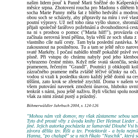
našim lidem pouť k Panně Marii Sněžné do Kašperských
měsíce srpna. Zhotovení roucha pro Madonu s dítětem 
socha Marie Panny měla šat z bílého hedvábí a modrou
obou soch se scházely, aby připravily na míru i své vl
poutní výpravy. Už než toho rána vyšlo slunce, shromážd
přijali společně farářovo požehnání a dvouhodinová cest
na ni s prosbou o pomoc ("Maria hilf!"), provázela c
začínala nerovná lesní pěšina, byla větší ze soch sňata 
vlastního cíle naší cesty. Tam byla poslední zastávka.
zakousnout na posilněnou. Tu a tam se ještě něco narov
svaté Markéty. I počasí nabídlo téměř pokaždé právě svou
písně. Při vstupu do chrámu nabyly pod jeho klenbou
vyhrazeno čestné místo. Když mše svatá skončila, sesku
pramenem, řečeným "Grandl". Poutníci ji obklopili ko
zázračného pramene měla zvláště léčivé účinky na oči.
vodou si vzali k posledku skoro každý ještě domů na cestu
tiššími, zato krok se zřetelně zrychlil. Doma v našem 
všem putování navenek zmoženi únavou, hluboko uvnitř s
tenkrát s námi, jsou ještě naživu. Byli všichni spolu nosi
však za nimi zůstal pustý a prázdný.
Böhmerwäldler Jahrbuch 2004, s. 124-126
"Mohou nám vzít domov, my však zůstaneme sebou samý
Tyto dvě prosté věty z úvodu knihy Der Heimat Lieder .
jiné. Jejich autorka pocházela ze šumavské Dlouhé Vsi bl
závora dělila tzv. Říši a tzv. Protektorát - a byla ne
Hanna, "po chalupě" se u nich říkalo "Nuschik", která 