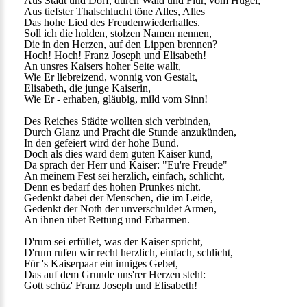
Aus Stadt und Dorf, durch Wald und Flur, vom Hügel,
Aus tiefster Thalschlucht töne Alles, Alles
Das hohe Lied des Freudenwiederhalles.
Soll ich die holden, stolzen Namen nennen,
Die in den Herzen, auf den Lippen brennen?
Hoch! Hoch! Franz Joseph und Elisabeth!
An unsres Kaisers hoher Seite wallt,
Wie Er liebreizend, wonnig von Gestalt,
Elisabeth, die junge Kaiserin,
Wie Er - erhaben, gläubig, mild vom Sinn!
Des Reiches Städte wollten sich verbinden,
Durch Glanz und Pracht die Stunde anzukünden,
In den gefeiert wird der hohe Bund.
Doch als dies ward dem guten Kaiser kund,
Da sprach der Herr und Kaiser: "Eu're Freude"
An meinem Fest sei herzlich, einfach, schlicht,
Denn es bedarf des hohen Prunkes nicht.
Gedenkt dabei der Menschen, die im Leide,
Gedenkt der Noth der unverschuldet Armen,
An ihnen übet Rettung und Erbarmen.
D'rum sei erfüllet, was der Kaiser spricht,
D'rum rufen wir recht herzlich, einfach, schlicht,
Für 's Kaiserpaar ein inniges Gebet,
Das auf dem Grunde uns'rer Herzen steht:
Gott schüz' Franz Joseph und Elisabeth!