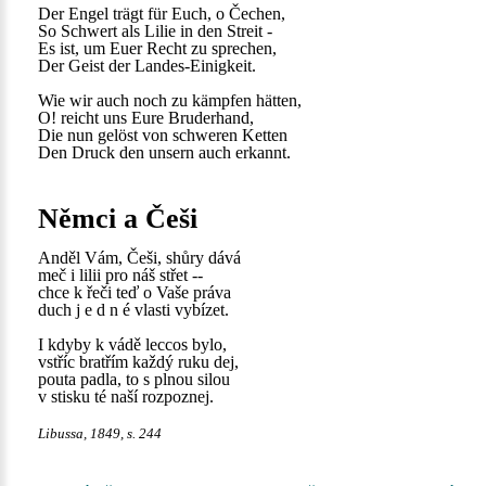
Der Engel trägt für Euch, o Čechen,
So Schwert als Lilie in den Streit -
Es ist, um Euer Recht zu sprechen,
Der Geist der Landes-Einigkeit.
Wie wir auch noch zu kämpfen hätten,
O! reicht uns Eure Bruderhand,
Die nun gelöst von schweren Ketten
Den Druck den unsern auch erkannt.
Němci a Češi
Anděl Vám, Češi, shůry dává
meč i lilii pro náš střet --
chce k řeči teď o Vaše práva
duch j e d n é vlasti vybízet.
I kdyby k vádě leccos bylo,
vstříc bratřím každý ruku dej,
pouta padla, to s plnou silou
v stisku té naší rozpoznej.
Libussa, 1849, s. 244