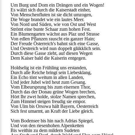
Um Burg und Dom ein Drängen und ein Wogen!
Es wälzt sich durch die Kaiserstadt einher,
Von Menschenfluten ist sie dicht umzogen,
Die Woge brandet wie ein lautes Meer.
Von Nord und Süden, wie von Ost und West
Strömt eine bunte Schaar zum hohen Fest.
Ein Blumengarten wächst aus Plaz und Strasse
Von edlen Pflanzen rauscht ein ganzer Hain;
Der Freude Österreich's bahnt sich eine Gasse,
Und Oestreich wird nun doppelt glükklich sein.
Durch diese Gasse zieht, auf diesen Wegen
Dem Kaiser bald die Kaiserin entgegen.
Holdselig ist ein Frühling uns erstanden,
Durch alle Reiche bringt sein Liebesklang,
Ein Echo tönt weitum in allen Landen,
Und jeder Jubel wird heut zum Gesang.
Vom Elbeursprung bis zum eisernen Thor,
Durch das der Donau grüne Wogen brechen,
Hört Ihr zwei holde, stolze Namen sprechen,
Zum Himmel steigen freudig sie empor.
Von Ulm bis Orsowa hält Bayern, Oesterreich
Sich fest umarmt, an Kraft der Liebe gleich.
Vom Bodensee bis hin nach Adrias Spiegel,
Und von den riesenhohen Alpenketten
Bis weithin zu dem mildern Sudeten