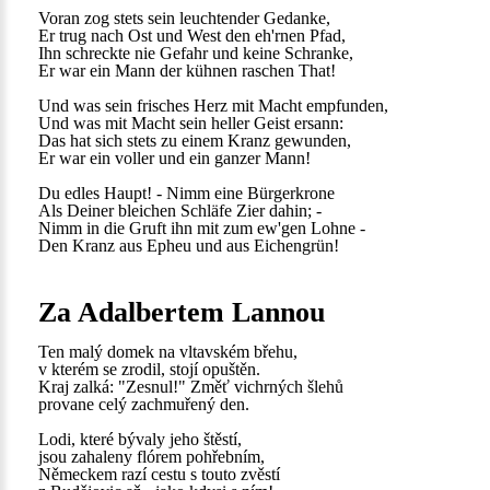
Voran zog stets sein leuchtender Gedanke,
Er trug nach Ost und West den eh'rnen Pfad,
Ihn schreckte nie Gefahr und keine Schranke,
Er war ein Mann der kühnen raschen That!
Und was sein frisches Herz mit Macht empfunden,
Und was mit Macht sein heller Geist ersann:
Das hat sich stets zu einem Kranz gewunden,
Er war ein voller und ein ganzer Mann!
Du edles Haupt! - Nimm eine Bürgerkrone
Als Deiner bleichen Schläfe Zier dahin; -
Nimm in die Gruft ihn mit zum ew'gen Lohne -
Den Kranz aus Epheu und aus Eichengrün!
Za Adalbertem Lannou
Ten malý domek na vltavském břehu,
v kterém se zrodil, stojí opuštěn.
Kraj zalká: "Zesnul!" Změť vichrných šlehů
provane celý zachmuřený den.
Lodi, které bývaly jeho štěstí,
jsou zahaleny flórem pohřebním,
Německem razí cestu s touto zvěstí