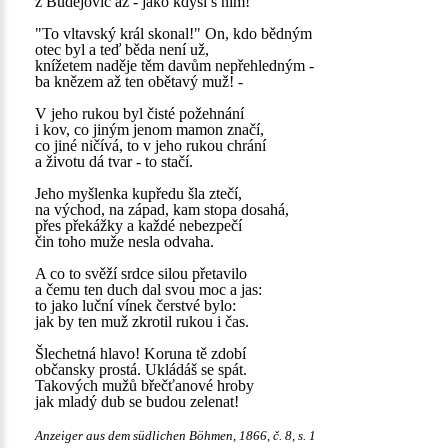
z Budějovic až - jako kdysi s ním!
"To vltavský král skonal!" On, kdo bědným
otec byl a teď běda není už,
knížetem naděje těm davům nepřehledným -
ba knězem až ten obětavý muž! -
V jeho rukou byl čisté požehnání
i kov, co jiným jenom mamon značí,
co jiné ničívá, to v jeho rukou chrání
a životu dá tvar - to stačí.
Jeho myšlenka kupředu šla ztečí,
na východ, na západ, kam stopa dosahá,
přes překážky a každé nebezpečí
čin toho muže nesla odvaha.
A co to svěží srdce silou přetavilo
a čemu ten duch dal svou moc a jas:
to jako luční vínek čerstvé bylo:
jak by ten muž zkrotil rukou i čas.
Šlechetná hlavo! Koruna tě zdobí
občansky prostá. Ukládáš se spát.
Takových mužů břečťanové hroby
jak mladý dub se budou zelenat!
Anzeiger aus dem südlichen Böhmen, 1866, č. 8, s. 1