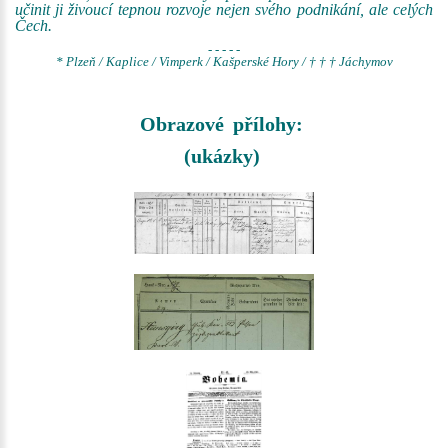
učinit ji živoucí tepnou rozvoje nejen svého podnikání, ale celých
Čech.
- - - - -
* Plzeň / Kaplice / Vimperk / Kašperské Hory / † † † Jáchymov
Obrazové přílohy:
(ukázky)