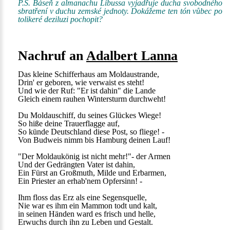
P.S. Báseň z almanachu Libussa vyjadřuje ducha svobodného
sbratření v duchu zemské jednoty. Dokážeme ten tón vůbec po
tolikeré deziluzi pochopit?
Nachruf an
Adalbert Lanna
Das kleine Schifferhaus am Moldaustrande,
Drin' er geboren, wie verwaist es steht!
Und wie der Ruf: "Er ist dahin" die Lande
Gleich einem rauhen Wintersturm durchweht!
Du Moldauschiff, du seines Glückes Wiege!
So hiße deine Trauerflagge auf,
So künde Deutschland diese Post, so fliege! -
Von Budweis nimm bis Hamburg deinen Lauf!
"Der Moldaukönig ist nicht mehr!"- der Armen
Und der Gedrängten Vater ist dahin,
Ein Fürst an Großmuth, Milde und Erbarmen,
Ein Priester an erhab'nem Opfersinn! -
Ihm floss das Erz als eine Segensquelle,
Nie war es ihm ein Mammon todt und kalt,
in seinen Händen ward es frisch und helle,
Erwuchs durch ihn zu Leben und Gestalt.