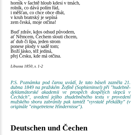
horník v šachtě hloub kdesi v tmách,
rolník, co dává polím řád,
i měšťan, co chce obce dbát,
v kruh bratrský je sepíná
zem česká, moje otčina!
Buď zdráv, kdos odsud původem,
ať Němcem, Čechem slouti chcem,
ať dub či lípa, jeden strom
ponese plody v sadě tom;
Boží lásko, též jediná,
přej Česku, kde má otčina.
Libussa 1850, s. 1-2
P.S. Poznámka pod čarou uvádí, že tato báseň zazněla 21.
dubna 1849 na pražském Žofíně (Sophieninsel) při "hudebně-
deklamátorské akademii ve prospěch dospělých slepců v
Čechách", uvedení jejího zhudebněného textu v provedení
mužského sboru zabránily pak tamtéž "vyvstalé překážky" (v
originále "eingetretene Hindernisse").
Deutschen und Čechen