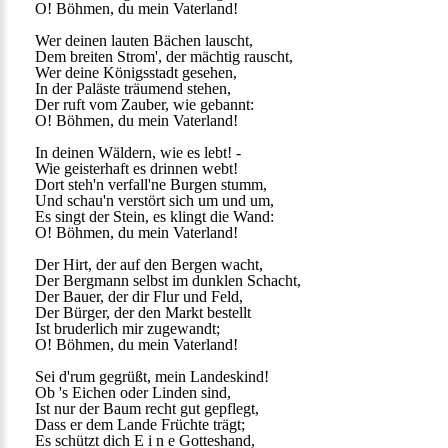
O! Böhmen, du mein Vaterland!
Wer deinen lauten Bächen lauscht,
Dem breiten Strom', der mächtig rauscht,
Wer deine Königsstadt gesehen,
In der Paläste träumend stehen,
Der ruft vom Zauber, wie gebannt:
O! Böhmen, du mein Vaterland!
In deinen Wäldern, wie es lebt! -
Wie geisterhaft es drinnen webt!
Dort steh'n verfall'ne Burgen stumm,
Und schau'n verstört sich um und um,
Es singt der Stein, es klingt die Wand:
O! Böhmen, du mein Vaterland!
Der Hirt, der auf den Bergen wacht,
Der Bergmann selbst im dunklen Schacht,
Der Bauer, der dir Flur und Feld,
Der Bürger, der den Markt bestellt
Ist bruderlich mir zugewandt;
O! Böhmen, du mein Vaterland!
Sei d'rum gegrüßt, mein Landeskind!
Ob 's Eichen oder Linden sind,
Ist nur der Baum recht gut gepflegt,
Dass er dem Lande Früchte trägt;
Es schützt dich E i n e Gotteshand,