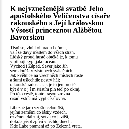
K nejvznešenější svatbě Jeho
apoštolského Veličenstva císaře
rakouského s Její královskou
Výsostí princeznou Alžbětou
Bavorskou
Tísní se, vlní kol hradu i dómu,
valí se davy městem do všech stran.
Lidský proud hustě obtéká je, k tomu
v příboji kypí jako oceán.
Východ i Západ, Sever jako Jih
sem doráží v zástupech svátečních.
Jak květnice na všechněch místech roste
a šumí ušlechtile pestrý háj;
rakouská radost - jak je to jen prosté
být d v o j í m štěstím pln teď po okraj.
Po této cestě, touto trasou zrovna
císaři vstříc má vyjít císařovna.
Líbezné jaro vzešlo celou říší,
jejími zeměmi co lásky vzdech,
ozvěnou dál zní, sotva co ji ztiší,
dokola jásot zpívá v těchto dnech.
Kde Labe pramení až po Železná vrata,