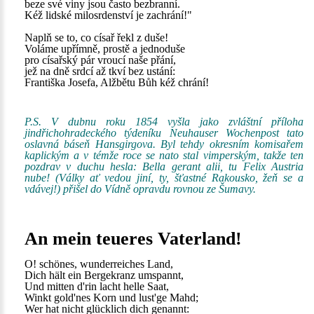
beze své viny jsou často bezbranní.
Kéž lidské milosrdenství je zachrání!"
Naplň se to, co císař řekl z duše!
Voláme upřímně, prostě a jednoduše
pro císařský pár vroucí naše přání,
jež na dně srdcí až tkví bez ustání:
Františka Josefa, Alžbětu Bůh kéž chrání!
P.S. V dubnu roku 1854 vyšla jako zvláštní příloha
jindřichohradeckého týdeníku Neuhauser Wochenpost tato
oslavná báseň Hansgirgova. Byl tehdy okresním komisařem
kaplickým a v témže roce se nato stal vimperským, takže ten
pozdrav v duchu hesla: Bella gerant alii, tu Felix Austria
nube! (Války ať vedou jiní, ty, šťastné Rakousko, žeň se a
vdávej!) přišel do Vídně opravdu rovnou ze Šumavy.
An mein teueres Vaterland!
O! schönes, wunderreiches Land,
Dich hält ein Bergekranz umspannt,
Und mitten d'rin lacht helle Saat,
Winkt gold'nes Korn und lust'ge Mahd;
Wer hat nicht glücklich dich genannt: