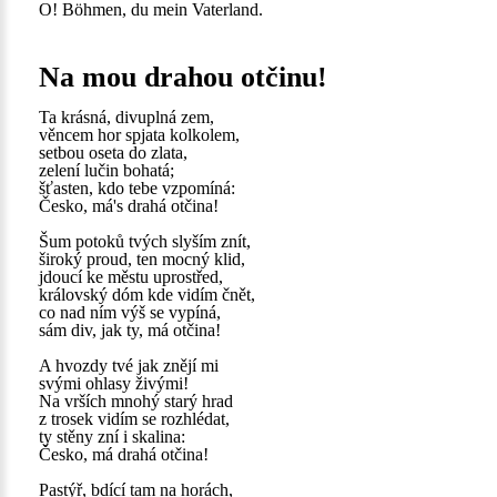
O! Böhmen, du mein Vaterland.
Na mou drahou otčinu!
Ta krásná, divuplná zem,
věncem hor spjata kolkolem,
setbou oseta do zlata,
zelení lučin bohatá;
šťasten, kdo tebe vzpomíná:
Česko, má's drahá otčina!
Šum potoků tvých slyším znít,
široký proud, ten mocný klid,
jdoucí ke městu uprostřed,
královský dóm kde vidím čnět,
co nad ním výš se vypíná,
sám div, jak ty, má otčina!
A hvozdy tvé jak znějí mi
svými ohlasy živými!
Na vrších mnohý starý hrad
z trosek vidím se rozhlédat,
ty stěny zní i skalina:
Česko, má drahá otčina!
Pastýř, bdící tam na horách,