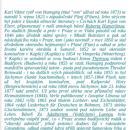
Karl Viktor rytíř von Hansgirg (titul "von" užíval od roku 1873) se
narodil 5. srpna 1823 v západočeské Plzni (Pilsen). Jeho strýcem
byl jeden z klasiků německé literatury v Čechách Karl Egon von
Ebert, připomenutý v naší antologii básní
Roberta Hamerlinga
.
Po studiích filosofie a práv v Praze a ve Vídni působil od roku
1846 jako úředník státní správy v Mladé Boleslavi a pak od
následujícího roku v Praze, tam i jako novinář, v roce 1850 se stal
úředníkem okresního hejtmanství v Plané (Plan) a odtud se jeho
životní kariéra obrátila k Šumavě. 1852 se stal okresním
komisařem v Kaplici (Kaplitz) a 1854 ve Vimperku (Winterberg).
V Kaplici se seznámil se svou budoucí ženou
Theresou
rodem z
Budějovic (Budweis) a roku 1855 se vzali. Hansgirg podporoval
manželčin spisovatelský talent - psala pod pseudonymem Theodor
Reinwald - i na dalších svých působištích: od roku 1855 to byl
Jáchymov (Sankt Joachimsthal), v letech 1857-1864 Plzeň, tam
už byl krajským komisařem, poté Kašperské Hory
(Bergreichenstein) a od roku 1868 znovu Jáchymov, kde 23. ledna
1877 také zemřel. Už jeho první sbírka nese příznačný název
Heimatstimmen (1844). Verše publikované v časopise Libussa od
roku 1842 vyšly 1861 pod titulem Lorbeer- und Eichenblätter,
1864 vydal Liederbuch für Deutschen in Böhmen, 1871 sbírku
Glockenstimmen, 1873 soubor sonetů pod názvem Liebe und
Leben. Báseň Za
Adalbertem (Vojtěchem) Lannou
byla
uveřejněna vzápětí poté, co v Praze zesnul budějovický rodák a
"vltavský admirál", jehož potomci dodnes žijí v rakouském
Gmundenu, odkud ostatně kdysi přišli splavnit šumavskou řeku a