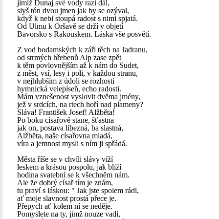
jimiž Dunaj své vody razí dál,
slyš tón dvou jmen jak by se ozýval,
když k nebi stoupá radost s nimi spjatá.
Od Ulmu k Oršavě se drží v objetí
Bavorsko s Rakouskem. Láska vše posvětí.
Z vod bodamských k záři těch na Jadranu,
od strmých hřebenů Alp zase zpět
k těm povlovnějším až k nám do Sudet,
z měst, vsí, lesy i poli, v každou stranu,
v nejhlubším z údolí se rozhostí
hymnická velepíseň, echo radosti.
Mám vznešenost vyslovit dvěma jmény,
jež v srdcích, na rtech hoří nad plameny?
Sláva! František Josef! Alžběta!
Po boku císařově stane, šťastna
jak on, postava líbezná, ba slastná,
Alžběta, naše císařovna mladá,
víra a jemnost mysli s ním ji spřádá.
Města říše se v chvíli slávy víží
leskem a krásou pospolu, jak blíží
hodina svatební se k všechněm nám.
Ale že dobrý císař tím je znám,
tu praví s láskou: " Jak jste spolem rádi,
ať moje slavnost prostá přece je.
Přepych ať kolem ní se neděje.
Pomyslete na ty, jimž nouze vadí,