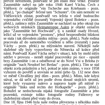
převzít nerozhodli, poněvadž se jim zdálo moc velké. Posléze
Zaunmühle nabyl na jaře roku 1946 Karel Vácha, Čech z
Vitěšovic (v originále "ein Tscheche aus Kriebaum - pozn.
překl.), "po chalupě" řečené tam "Schuster". On sám nemohl ve
Vitěšovicích zůstat, poněvadž ves ležela v zóně budoucího
vojenského cvičiště (rozuměj Vojenský újezd Boletice - pozn.
překl.), zatímco mlýn Zaunmühle se nacházel na jeho okraji (na
webových stránkách
Heimatgruppe Aalen
je objekt označen
jako "Zaunmühle bei Hochwald", tj. u zaniklé osady Hvozd,
ležící už ve vojenském "prostoru", jehož bezprostřední blízkost
se stala i tak důvodem zániku mlýna - pozn. překl.). Naše rodina
pracovala až do samotného vysídlení u něho (rozuměj i pana
Váchy - pozn. překl.) na mlýnském stavení. Někdejší naše
služebné síly byly vypovězeny do Německa už krátce před
námi. Poněvadž Karel Vácha nebyl v situaci, kdy by mohl mlýn
udržet v provozu - neměl nijaké pracovníky po ruce - opustil
brzy Zaunmühle i on a odstěhoval se do Nové Vsi u Brloha (v
originále "nach Neudorf bei Berlau" - pozn. překl.). Tím se stal
objekt zcela prázdným a byl, pokud je nám známo, v roce 1958
vyhozen do povětří a srovnán se zemí (jeho čp. 132 nese dnes
ve městě Chvalšiny jiný dům - pozn. překl.). Místo, kde kdysi
stával, se dá určit už jen podle dvou dosud stojících stromů,
které byly vysazeny nalevo a napravo kaple při mlýně (v
originále "links und rechts der Hofkapelle" - pozn. překl.).
Bohužel se nedochovala nijaká fotografie Zaunmühle a jeho
pozemků, existuje toliko fotografie rodiny Fidlerovy se
služebnými silami před vraty do dvora.
Dne 18. října 1946 byla naše rodina převezena s několika málo