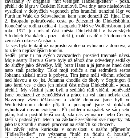
zavazadly (v originále "mit wenigen Habseligkeiten" - pozn.
překl.) do lágru v Českém Krumlově. Dva dny nato následovalo
vysídlení v dobytčích vagonech přes hraniční tranzitní lágr ve
Furth im Wald do Schwabachu, kam jsme dorazili 22. října. Dne
2. listopadu pokračovala cesta po železnici do Dinkelsbühlu.
Konečně se rodina ocitla 4. listopadu 1946 ve Wolfertsbronn (od
roku 1971 jen místní část města Dinkelsbühl v bavorských
Středních Frankách - pozn. překl.), malé osadě o 25 domech v
zemském okrese Ansbach.
Ta ves byla tenkrát už naprosto zahlcena vyhnanci z domova, a
to z těch nejrůznějších končin.
Seděli jsme tu na svých zavazadlech prostřed travnaté návsi.
Moje sestry Berta a Grete byly už téhož dne odvedeny sedláky
do služby jako děvečky. Můj bratr Hans a já jsme se hned den
nato stali pacholky. Také moji rodiče a má sedmiletá sestra
Johanna získali místo k pobytu. Tím jsme měli všichni střechu
nad hlavou a co jíst. Johanna chodila do školy v Segringen (i
tato farní ves je dnes jen místní část města Dinkelsbühl - pozn.
překl.). My všichni jsme byli u sedláků rádi viděni, poněvadž
jsme pocházeli ze zemědělství a práce na vsi nám nebyla cizí.
Navzdory všem těžkostem a ztrátě domova jsme byli ve
Wolfertsbronnu dobře přijati a postupně jsme si dokázali
vybudovat novou existenci. Při pohledu nazpátek se sám sebe
ptám, koho postihl lepší osud, zda nás vyhnance nebo Čechy,
kteří v padesátých letech na základě zestátnění své majetky tak
jako tak ztratili a museli pracovat na státních kolchozech.
Na závěr jedna kuriozita v souvislosti s naším příjmením
"Fidler/Fiedler" (ve významu "hráč na fidulu či housle",