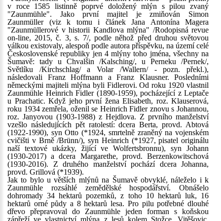
v roce 1585 listinně poprvé doložený mlýn s pilou zvaný
"Zaunmühle". Jako první majitel je zmiňován Simon
Zaunmüller (viz k tomu i článek Jana Antonína Magera
"Zaunmüllerové v historii Kandlova mlýna" /Rodopisná revue
on-line, 2015, č. 3, s. 7/, podle něhož před druhou světovou
válkou existovaly, alespoň podle autora příspěvku, na území celé
Československé republiky jen 4 mlýny toho jména, všechny na
Šumavě: tady u Chvalšin /Kalsching/, u Perneku /Pernek/,
Světlíku /Kirchschlag/ a Volar /Wallern/ - pozn. překl.),
následovali Franz Hoffmann a Franz Klausner. Posledními
německými majiteli mlýna byli Fidlerovi. Od roku 1920 vlastnil
Zaunmühle Heinrich Fidler (1890-1959), pocházející z Leptače
u Prachatic. Když jeho první žena Elisabeth, roz. Klauserová,
roku 1934 zemřela, oženil se Heinrich Fidler znovu s Johannou,
roz. Janyovou (1903-1988) z Hejdlova. Z prvního manželství
vzešlo následujících pět ratolestí: dcera Berta, provd. Abtová
(1922-1990), syn Otto (*1924, smrtelně zraněný na vojenském
cvičišti v Brně /Brünn/), syn Heinrich (*1927, pisatel originálu
naší textové ukázky, žijící ve Wolfertsbronnu), syn Johann
(1930-2017) a dcera Margarethe, provd. Berzenkowitschová
(1930-2016). Z druhého manželství pochází dcera Johanna,
provd. Grillová (*1939).
Jak to bylo u větších mlýnů na Šumavě obvyklé, náleželo i k
Zaunmühle rozsáhlé zemědělské hospodářství. Obnášelo
dohromady 34 hektarů pozemků, z toho 10 hektarů luk, 16
hektarů orné půdy a 8 hektarů lesa. Pro pilu potřebné dlouhé
dřevo přepravoval do Zaunmühle jeden forman s koňskou
zápřeží ve vlastnictví mlýna z lesů kolem Stožce, Vitěšovic,