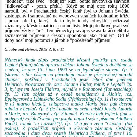
"houdek", také švec, "fidlující" kůži, odtud ševcovská slavnost
"fidlovačka" - pozn. překl.). Když se můj otec roku 1890
narodil, byl v Prachaticích český farář (byl to
Johann Šwéda
,
zastoupený i samostatně na webových stranách Kohoutího kříže
. pozn. překl.), který jak to bylo tehdy obvyklé, pořizoval
záznamy v křestní matrice a rodné listy. Moji předkové psali své
příjmení vždy s "ie". Ten německý pravopis se asi faráři nelíbil a
zaznamenal příjmení s českou spodobou jako "Fidler". Od té
doby nosí moji potomci a já tohle "počeštěné" příjmení.
Glaube und Heimat, 2018, č. 6, s. 11
Německý jinak zápis prachatické křestní matriky pro osadu
Leptač (Rohn) učinil opravdu děkan Johann Šwéda a dočítáme se
z něho, že dne 15. října 1890 se na leptačském stavení čp. 3
(stavení s tím číslem na původním místě je přestavěné) narodil
chlapec, pokřtěný v Prachaticích ještě téhož dne jménem
Heinrich. Novorozencův otec Johann Fidler, rolník v Leptači čp.
3, byl synem Josefa Fidlera, mlynáře v Rohanově (Tonnetschlag)
čp. 13 (ten objekt už v osadě nenajdeme) a Aloisie, roz.
Eppingerové z Libínského Sedla (Pfefferschlag) čp. 11 (i to stavení
je už marno hledat), chlapcova matka Maria byla pak dcerou
rolníka v Leptači čp. 5 (je i nadále na svém místě) Josefa Amorta
a Marie, roz. Bauerové z čp. 3 tamtéž. Kmotry byli Vojtech (tak se
podepsal) Fučík (Šwéda pro jistotu napsal svým písmem Adalbert
Fučík), rolník "in Lažištěk"(!) čp. 12 a jeho žena "Cacilia" (tak
psáno). Z pozdějších přípisů u křestního záznamu zůstávají
zachována i data dvou svateb Heinricha Fidlera, té první 10.