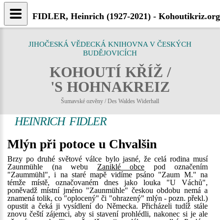
FIDLER, Heinrich (1927-2021) - Kohoutikriz.org
JIHOČESKÁ VĚDECKÁ KNIHOVNA V ČESKÝCH
BUDĚJOVICÍCH
KOHOUTÍ KŘÍŽ /
'S HOHNAKREIZ
Šumavské ozvěny / Des Waldes Widerhall
HEINRICH FIDLER
Mlýn při potoce u Chvalšin
Brzy po druhé světové válce bylo jasné, že celá rodina musí
Zaunmühle (na webu
Zaniklé obce
pod označením
"Zaummühl", i na staré mapě vidíme psáno "Zaum M." na
témže místě, označovaném dnes jako louka "U Váchů",
poněvadž místní jméno "Zaunmühle" českou obdobu nemá a
znamená tolik, co "oplocený" či "ohrazený" mlýn - pozn. překl.)
opustit a čeká ji vysídlení do Německa. Přicházeli tudíž stále
znovu čeští zájemci, aby si stavení prohlédli, nakonec si je ale