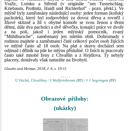
Vražic, Lomku a Střemil (v originále "um Tussetschlag,
Kriebaum, Proßnitz, Haidl und Richterhof" - pozn. překl.). Ve
mlýně byly zaměstnány následující osoby: jeden forman (koňský
pacholek), který byl zodpovědný za dovoz dřeva a rovněž i
žňové sklizně a žil v obytné komoře se svou ženou a třemi
dětmi, dále dva pacholci a dvě děvečky, konající práce ve dvoře
a na poli, jakož i jeden mlýnský pomocník, zvaný
"Mühlbursche", zaměstnaný jen mletím obilí. Dohromady s
rodinou majitele a zaměstnanci činil celkový počet osob žijících
ve mlýně často až 18 osob. Na plat a stravu docházel sem
odjinud i dělník na pile ke mlýnu příslušné. O žních tu pracovaly
často také mnohé ženy z Chvalšin a z Hejdlova. Ty nebyly
placeny, dostávaly však naturálie na živobytí.
Glaube und Heimat, 2018, č. 6, s. 10-11
- - - - -
U Váchů, Chvalšiny / † Wolfertsbronn (BY) / † † Segringen (BY)
Obrazové přílohy:
(ukázky)