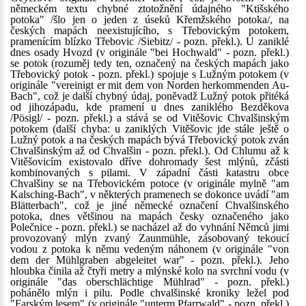
německém textu chybné ztotožnění údajného "Ktišského
potoka" /šlo jen o jeden z úseků Křemžského potoka/, na
českých mapách neexistujícího, s Třebovickým potokem,
pramenícím blízko Třebovic /Siebitz/ - pozn. překl.). U zaniklé
dnes osady Hvozd (v originále "bei Hochwald" - pozn. překl.)
se potok (rozuměj tedy ten, označený na českých mapách jako
Třebovický potok - pozn. překl.) spojuje s Lužným potokem (v
originále "vereinigt er mit dem von Norden herkommenden Au-
Bach", což je další chybný údaj, poněvadž Lužný potok přitéká
od jihozápadu, kde pramení u dnes zaniklého Bezděkova
/Pösigl/ - pozn. překl.) a stává se od Vitěšovic Chvalšinským
potokem (další chyba: u zaniklých Vitěšovic jde stále ještě o
Lužný potok a na českých mapách bývá Třebovický potok zván
Chvalšinským až od Chvalšin - pozn. překl.). Od Chlumu až k
Vitěšovicím existovalo dříve dohromady šest mlýnů, zčásti
kombinovaných s pilami. V západní části katastru obce
Chvalšiny se na Třebovickém potoce (v originále mylně "am
Kalsching-Bach", v některých pramenech se dokonce uvádí "am
Blätterbach", což je jiné německé označení Chvalšinského
potoka, dnes většinou na mapách česky označeného jako
Polečnice - pozn. překl.) se nacházel až do vyhnání Němců jimi
provozovaný mlýn zvaný Zaunmühle, zásobovaný tekoucí
vodou z potoka k němu vedeným náhonem (v originále "von
dem der Mühlgraben abgeleitet war" - pozn. překl.). Jeho
hloubka činila až čtyři metry a mlýnské kolo na svrchní vodu (v
originále "das oberschlächtige Mühlrad" - pozn. překl.)
pohánělo mlýn i pilu. Podle chvalšinské kroniky ležel pod
"Farským lesem" (v originále "unterm Pfarrwald" - pozn. překl.)