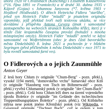
února 1920 ve Chvalšinách (Kalsching) s Elisabeth Klauserovou
(*16. října 1891 ve Frantolech) a té druhé 30. dubna 1935 v
Kájově (Gojau) s Johannou Janyovou (*7. května 1903 v
Hejdlově /Hödlwald/). O dětech Heinricha Fidlera "staršího",
jehož syn Heinrich Fidler "mladší" je pisatelem originálu
vzpomínky, jejíž překlad tvoří naši textovou ukázku, se více
dovídáme z příspěvku
Antona Geyera
(jinak i samostatně
zastoupeného na webových stranách Kohoutího kříže), který ji v
témže čísle krajanského časopisu provází (bohužel s mnoha
místopisnými omyly). Heinrich Fidler "mladší" zemřel ve kdysi
samostatné vsi Wolfertsbronn (obec je dnes části bavorského
města Dinkelsbühl) 8. ledna 2021 a pochován je v blízkém
Segringen (před přičleněním k městu Dinkelsbühl v roce 1971 to
byla rovněž samostatná farní ves).
O Fidlerových a o jejich Zaunmühle
Anton Geyer
Z lesů hory Chlum (v originále "Chum-Berg" - pozn. překl.),
vysoké 1194 metrů, "domovského vrchu" šumavské obce Ktiš
(v originále "Hausberg von Tisch im Böhmerwald" - pozn.
překl.) vyvěrá Chlumanský potok (v originále "der Chum-Bach"
- pozn. překl.). Celá hora Chlum leží dnes na území vojenského
újezdu Boletice (v originále "im Gelände des tschechischen
Truppenübungsplatzes Boletice" - pozn. překl.). Od Ktišského
mlýna nese potok jméno Křemžský potok (viz
Wikipedia
, v
Geyerově originále "Tischner Bach", což je ovšem v tom