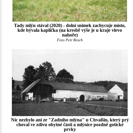
Tady mlýn stával (2020) - dolní snímek zachycuje místo,
kde bývala kaplička (na kresbě výše je u kraje vlevo
nahoře)
Foto Petr Resch
Nic nezbylo ani ze "Zadního mlýna" u Chvalšin, který prý
choval ve zdivu obytné části a mlýnice pozdně gotické
prvky