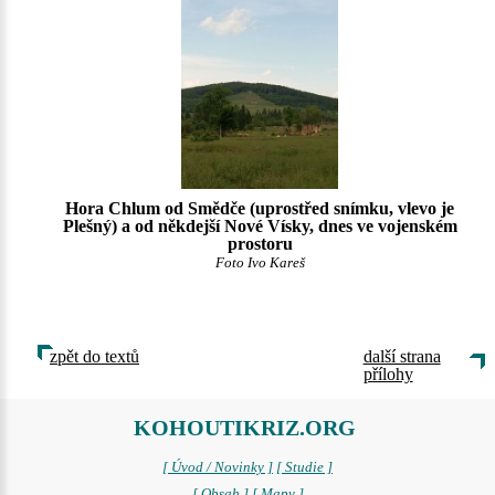
Hora Chlum od Smědče (uprostřed snímku, vlevo je
Plešný) a od někdejší Nové Vísky, dnes ve vojenském
prostoru
Foto Ivo Kareš
zpět do textů
další strana
přílohy
KOHOUTIKRIZ.ORG
[ Úvod / Novinky ]
[ Studie ]
[ Obsah ]
[ Mapy ]