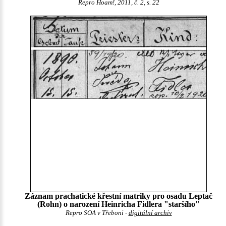
Repro Hoam!, 2011, č. 2, s. 22
Záznam prachatické křestní matriky pro osadu Leptač
(Rohn) o narození Heinricha Fidlera "staršího"
Repro SOA v Třeboni -
digitální archiv