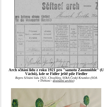
Arch sčítání lidu z roku 1921 pro "samotu Zaunmühle" (U
Váchů), kde se Fidler ještě píše Fiedler
Repro Sčítání lidu 1921, Chvalšiny, SOkA Český Krumlov (SOA
v Třeboni -
digitální archiv
)