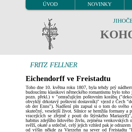
ÚVOD
NOVINKY
JIHOČ
KOHO
FRITZ FELLNER
Eichendorff ve Freistadtu
Toho dne 10. května roku 1807, byla tehdy prý nádhern
budoucímu klasikovi německého romantismu bylo toho ja
pozn. překl.) v "omračujícím poštovním korábu ("dekon
obvyklý drkotavý poštovní dostavník)" vjezd z Čech "d
ob der Enns"). Nadšení pln zapsal si o tom do svého de
skutečný, veselejší život. Silnice se hemžila formany a
vracejících se zřejmě z pouti do štýrského Mariazell)
habitus zdejšího lidového živlu, zejména venkovských ob
svěží, okaté a srdečné, celý jejich vzhled pak je odrazem
od výšin někde za Vierzehn na sever od Freistadtu "h