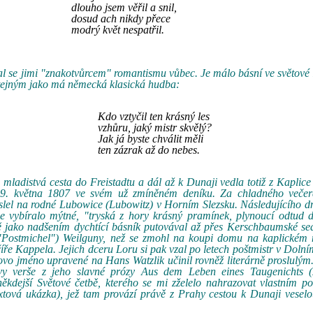
dlouho jsem věřil a snil,
dosud ach nikdy přece
modrý květ nespatřil.
tal se jimi "znakotvůrcem" romantismu vůbec. Je málo básní ve světové l
s stejným jako má německá klasická hudba:
Kdo vztyčil ten krásný les
vzhůru, jaký mistr skvělý?
Jak já byste chválit měli
ten zázrak až do nebes.
ladistvá cesta do Freistadtu a dál až k Dunaji vedla totiž z Kaplice 
ě 9. května 1807 ve svém už zmíněném deníku. Za chladného veče
lel na rodné Lubowice (Lubowitz) v Horním Slezsku. Následujícího dn
se vybíralo mýtné, "tryská z hory krásný pramínek, plynoucí odtud 
 jako nadšením dychtící básník putovával až přes Kerschbaumské sed
("Postmichel") Weilguny, než se zmohl na koupi domu na kaplickém 
ře Kappela. Jejich dceru Loru si pak vzal po letech poštmistr v Dolní
ovo jméno upravené na Hans Watzlik učinil rovněž literárně proslulým.
vy verše z jeho slavné prózy Aus dem Leben eines Taugenichts (
kdejší Světové četbě, kterého se mi zželelo nahrazovat vlastním po
 textová ukázka), jež tam provází právě z Prahy cestou k Dunaji vese