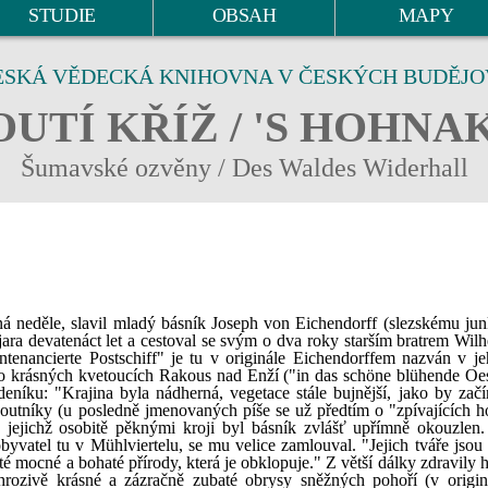
STUDIE
OBSAH
MAPY
ESKÁ VĚDECKÁ KNIHOVNA V ČESKÝCH BUDĚJO
UTÍ KŘÍŽ / 'S HOHNA
Šumavské ozvěny / Des Waldes Widerhall
á neděle, slavil mladý básník Joseph von Eichendorff (slezskému jun
ra devatenáct let a cestoval se svým o dva roky starším bratrem Wil
tenancierte Postschiff" je tu v originále Eichendorffem nazván v j
o krásných kvetoucích Rakous nad Enží ("in das schöne blühende Oes
níku: "Krajina byla nádherná, vegetace stále bujnější, jako by začín
 poutníky (u posledně jmenovaných píše se už předtím o "zpívajících h
", jejichž osobitě pěknými kroji byl básník zvlášť upřímně okouzlen
yvatel tu v Mühlviertelu, se mu velice zamlouval. "Jejich tváře jsou 
 té mocné a bohaté přírody, která je obklopuje." Z větší dálky zdravily 
rozivě krásné a zázračně zubaté obrysy sněžných pohoří (v origin