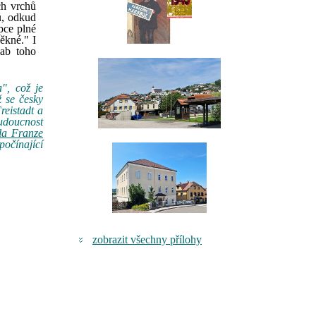
ch vrchů
u, odkud
pce plné
pěkné." I
vab toho
", což je
ž se česky
reistadt a
udoucnost
la Franze
očínající
zobrazit všechny přílohy