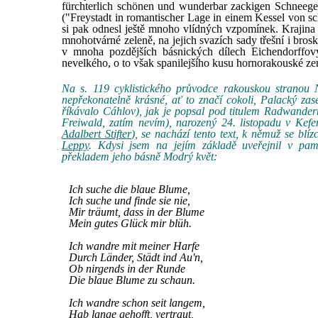
fürchterlich schönen und wunderbar zackigen Schneegeb
("Freystadt in romantischer Lage in einem Kessel von
si pak odnesl ještě mnoho vlídných vzpomínek. Krajina 
mnohotvárné zeleně, na jejich svazích sady třešní i brosk
v mnoha pozdějších básnických dílech Eichendorffov
nevelkého, o to však spanilejšího kusu hornorakouské z
Na s. 119 cyklistického průvodce rakouskou stranou
nepřekonatelně krásné, ať to značí cokoli, Palacký za
říkávalo Cáhlov), jak je popsal pod titulem Radwandern 
Freiwald, zatím nevím), narozený 24. listopadu v Kefe
Adalbert Stifter
), se nachází tento text, k němuž se bl
Leppy
. Kdysi jsem na jejím základě uveřejnil v pam
překladem jeho básně Modrý květ:
Ich suche die blaue Blume,
Ich suche und finde sie nie,
Mir träumt, dass in der Blume
Mein gutes Glück mir blüh.
Ich wandre mit meiner Harfe
Durch Länder, Städt ind Au'n,
Ob nirgends in der Runde
Die blaue Blume zu schaun.
Ich wandre schon seit langem,
Hab lange gehofft, vertraut,