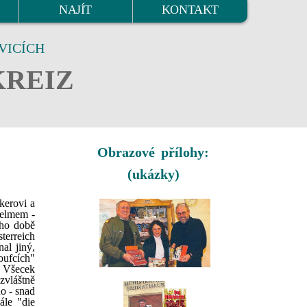
NAJÍT
KONTAKT
VICÍCH
KREIZ
Obrazové přílohy:
(ukázky)
kerovi a
helmem -
eho době
terreich
al jiný,
oufcích"
. Všecek
zvláštně
ho - snad
ále "die