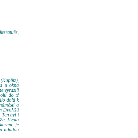
iteratuře,
(Kaplitz),
ra u okna
e vyrazili
dolů do té
lo dolů k
náměstí a
m Dvořišti
 Ten byl i
Ze života
kusem, je
lou mladou