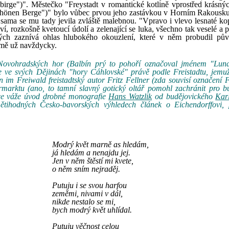
irge")". Městečko "Freystadt v romantické kotlině vprostřed krásný
 schönen Berge")" bylo vůbec prvou jeho zastávkou v Horním Rakousk
sama se mu tady jevila zvláště malebnou. "Vpravo i vlevo lesnaté ko
ví, rozkošně kvetoucí údolí a zelenající se luka, všechno tak veselé a 
ých zaznívá ohlas hlubokého okouzlení, které v něm probudil pů
emě už navždycky.
 Novohradských hor (Balbín prý to pohoří označoval jménem "Luna
se ve svých Dějinách "hory Cáhlovské" právě podle Freistadtu, jemu
im Freiwald freistadtský autor Fritz Fellner (zda souvisí označení F
rmarktu (ano, to tamní slavný gotický oltář pomohl zachránit pro b
ízce váže úvod drobné monografie
Hans Watzlik
od budějovického
Kar
ětihodných Česko-bavorských výhledech článek o Eichendorffovi, p
Modrý květ marně as hledám,
já hledám a nenajdu jej.
Jen v něm štěstí mi kvete,
o něm sním nejraděj.
Putuju i se svou harfou
zeměmi, nivami v dál,
nikde nestalo se mi,
bych modrý květ uhlídal.
Putuju věčnost celou