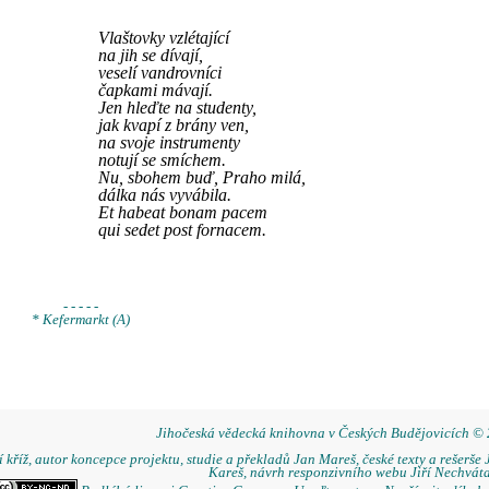
Vlaštovky vzlétající
na jih se dívají,
veselí vandrovníci
čapkami mávají.
Jen hleďte na studenty,
jak kvapí z brány ven,
na svoje instrumenty
notují se smíchem.
Nu, sbohem buď, Praho milá,
dálka nás vyvábila.
Et habeat bonam pacem
qui sedet post fornacem.
- - - - -
* Kefermarkt (A)
Jihočeská vědecká knihovna v Českých Budějovicích ©
 kříž, autor koncepce projektu, studie a překladů Jan Mareš, české texty a rešerše 
Kareš, návrh responzivního webu Jiří Nechváta