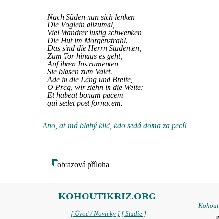
Nach Süden nun sich lenken
Die Vöglein allzumal,
Viel Wandrer lustig schwenken
Die Hut im Morgenstrahl.
Das sind die Herrn Studenten,
Zum Tor hinaus es geht,
Auf ihren Instrumenten
Sie blasen zum Valet.
Ade in die Läng und Breite,
O Prag, wir ziehn in die Weite:
Et habeat bonam pacem
qui sedet post fornacem.
Ano, ať má blahý klid, kdo sedá doma za pecí!
obrazová příloha
KOHOUTIKRIZ.ORG
Kohoutí
[ Úvod / Novinky ]
[ Studie ]