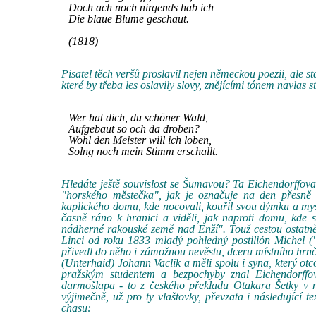
Doch ach noch nirgends hab ich
Die blaue Blume geschaut.
(1818)
Pisatel těch veršů proslavil nejen německou poezii, ale s
které by třeba les oslavily slovy, znějícími tónem navla
Wer hat dich, du schöner Wald,
Aufgebaut so och da droben?
Wohl den Meister will ich loben,
Solng noch mein Stimm erschallt.
Hledáte ještě souvislost se Šumavou? Ta Eichendorffova m
"horského městečka", jak je označuje na den přesn
kaplického domu, kde nocovali, kouřil svou dýmku a mys
časně ráno k hranici a viděli, jak naproti domu, kde 
nádherné rakouské země nad Enží". Touž cestou ostatně
Linci od roku 1833 mladý pohledný postilión Michel 
přivedl do něho i zámožnou nevěstu, dceru místního hrnčí
(Unterhaid) Johann Vaclik a měli spolu i syna, který otc
pražským studentem a bezpochyby znal Eichendorffo
darmošlapa - to z českého překladu Otakara Šetky v ně
výjimečně, už pro ty vlaštovky, převzata i následující
chasu: