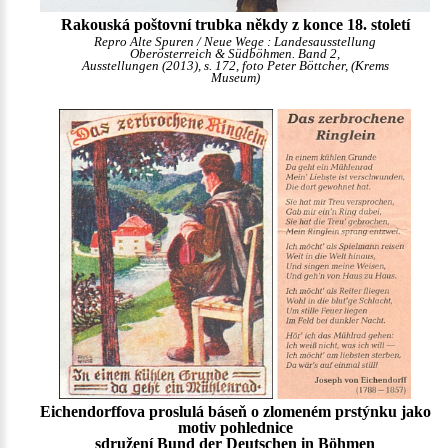
Rakouská poštovní trubka někdy z konce 18. století
Repro Alte Spuren / Neue Wege : Landesausstellung
Oberösterreich & Südböhmen. Band 2,
Ausstellungen (2013), s. 172, foto Peter Böttcher, (Krems
Museum)
Eichendorffova proslulá báseň o zlomeném prstýnku jako
motiv pohlednice
sdružení Bund der Deutschen in Böhmen