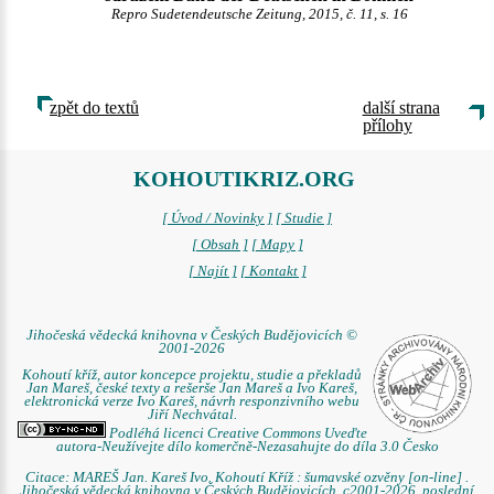
Repro Sudetendeutsche Zeitung, 2015, č. 11, s. 16
zpět do textů
další strana
přílohy
KOHOUTIKRIZ.ORG
[ Úvod / Novinky ]
[ Studie ]
[ Obsah ]
[ Mapy ]
[ Najít ]
[ Kontakt ]
Jihočeská vědecká knihovna v Českých Budějovicích ©
2001-2026
Kohoutí kříž, autor koncepce projektu, studie a překladů
Jan Mareš, české texty a rešerše Jan Mareš a Ivo Kareš,
elektronická verze Ivo Kareš, návrh responzivního webu
Jiří Nechvátal.
Podléhá licenci Creative Commons Uveďte
autora-Neužívejte dílo komerčně-Nezasahujte do díla 3.0 Česko
Citace: MAREŠ Jan. Kareš Ivo. Kohoutí Kříž : šumavské ozvěny [on-line] .
Jihočeská vědecká knihovna v Českých Budějovicích, c2001-2026, poslední