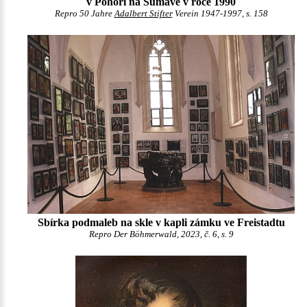
v Pohoří na Šumavě v roce 1990
Repro 50 Jahre
Adalbert Stifter
Verein 1947-1997, s. 158
Sbírka podmaleb na skle v kapli zámku ve Freistadtu
Repro Der Böhmerwald, 2023, č. 6, s. 9