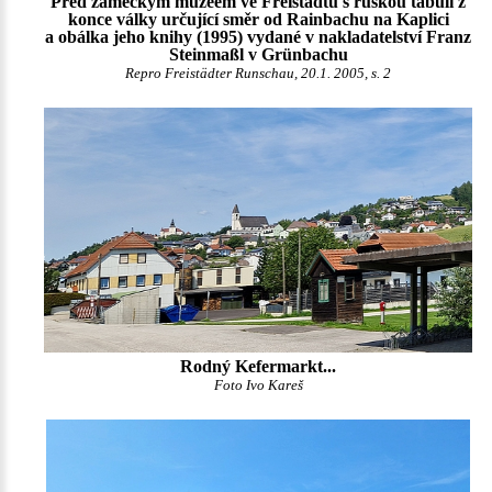
Před zámeckým muzeem ve Freistadtu s ruskou tabulí z
konce války určující směr od Rainbachu na Kaplici
a obálka jeho knihy (1995) vydané v nakladatelství Franz
Steinmaßl v Grünbachu
Repro Freistädter Runschau, 20.1. 2005, s. 2
Rodný Kefermarkt...
Foto Ivo Kareš