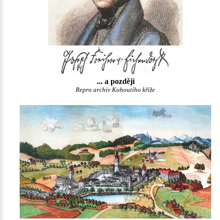
... a později
Repro archiv Kohoutího kříže