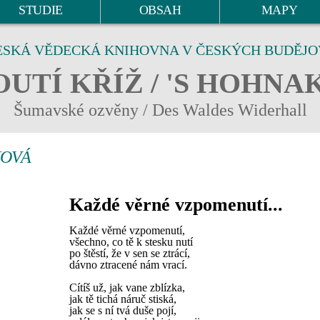
STUDIE
OBSAH
MAPY
ESKÁ VĚDECKÁ KNIHOVNA V ČESKÝCH BUDĚJO
UTÍ KŘÍŽ / 'S HOHNA
Šumavské ozvěny / Des Waldes Widerhall
HOVÁ
Každé věrné vzpomenutí...
Každé věrné vzpomenutí,
všechno, co tě k stesku nutí
po štěstí, že v sen se ztrácí,
dávno ztracené nám vrací.
Cítíš už, jak vane zblízka,
jak tě tichá náruč stiská,
jak se s ní tvá duše pojí,