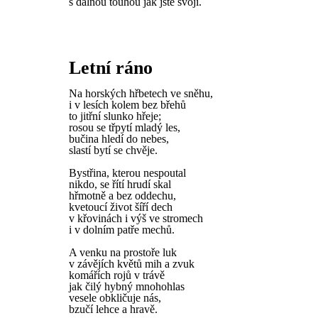
s dálnou touhou jak jste svoji.
Letní ráno
Na horských hřbetech ve sněhu,
i v lesích kolem bez břehů
to jitřní slunko hřeje;
rosou se třpytí mladý les,
bučina hledí do nebes,
slastí bytí se chvěje.
Bystřina, kterou nespoutal
nikdo, se řítí hrudí skal
hřmotně a bez oddechu,
kvetoucí život šíří dech
v křovinách i výš ve stromech
i v dolním patře mechů.
A venku na prostoře luk
v závějích květů mih a zvuk
komářích rojů v trávě
jak čilý hybný mnohohlas
vesele obkličuje nás,
bzučí lehce a hravě.