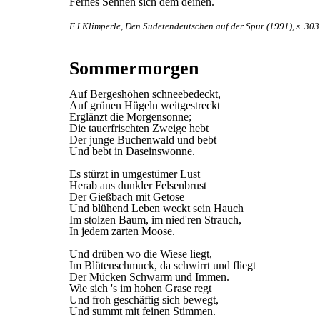
Fernes Sehnen sich dem deinen.
F.J.Klimperle, Den Sudetendeutschen auf der Spur (1991), s. 303
Sommermorgen
Auf Bergeshöhen schneebedeckt,
Auf grünen Hügeln weitgestreckt
Erglänzt die Morgensonne;
Die tauerfrischten Zweige hebt
Der junge Buchenwald und bebt
Und bebt in Daseinswonne.
Es stürzt in umgestümer Lust
Herab aus dunkler Felsenbrust
Der Gießbach mit Getose
Und blühend Leben weckt sein Hauch
Im stolzen Baum, im nied'ren Strauch,
In jedem zarten Moose.
Und drüben wo die Wiese liegt,
Im Blütenschmuck, da schwirrt und fliegt
Der Mücken Schwarm und Immen.
Wie sich 's im hohen Grase regt
Und froh geschäftig sich bewegt,
Und summt mit feinen Stimmen.