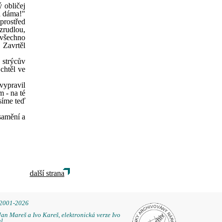
ý obličej
rá dáma!"
prostřed
zrudlou,
ň všechno
 Zavrtěl
 strýcův
 chtěl ve
vypravil
m - na té
usíme teď
samění a
další strana
 2001-2026
Jan Mareš a Ivo Kareš, elektronická verze Ivo
l.