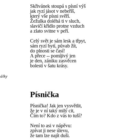
Skřivánek stoupá s písní výš
jak ryzí jásot v nebeříš,
který vše písni svěří.
Žežulka doléhá ti v sluch,
slavičí křídlo protne vzduch
a zlato svitne v peří.
Celý svět je sám lesk a třpyt,
sám ryzí bytí, půvab žít,
do plnosti se časí!
A přece -- pomíjivý jen
je den, zániku zasvěcen
bolestí v šatu krásy.
bálky
Písnička
Písnička! Jak jen vysvětlit,
že je v ní taký milý cit,
Čím to? Kdo z vás to tuší?
Není to asi v nápěvu:
zpívat ji nese úlevu,
že tam lze najít duši.