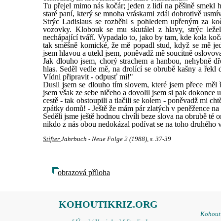
Tu přejel mimo nás kočár; jeden z lidí na pěšině smekl h
staré paní, který se mnoha vráskami zdál dobrotivě usmíva
Strýc Ladislaus se rozběhl s pohledem upřeným za koč
vozovky. Klobouk se mu skutálel z hlavy, strýc ležel
nechápající tváří. Vypadalo to, jako by tam, kde kola koč
tak směšně komické, že mě popadl stud, když se mě jed
jsem hlavou a utekl jsem, poněvadž mě soucitně oslovovalo
Jak dlouho jsem, chorý strachem a hanbou, nehybně dř
hlas. Seděl vedle mě, na drolící se obrubě kašny a řekl d
Vídni připravit - odpusť mi!"
Dusil jsem se dlouho tím slovem, které jsem přece měl ř
jsem však ze sebe ničeho a dovolil jsem si pak dokonce u
cestě - tak obstoupili a tlačili se kolem - poněvadž mi c
zpátky domů! - Ještě že mám pár zlatých v peněžence na
Seděli jsme ještě hodnou chvíli beze slova na obrubě té
nikdo z nás obou nedokázal podívat se na toho druhého v
Stifter
Jahrbuch - Neue Folge 2 (1988), s. 37-39
obrazová příloha
KOHOUTIKRIZ.ORG
Kohoutí