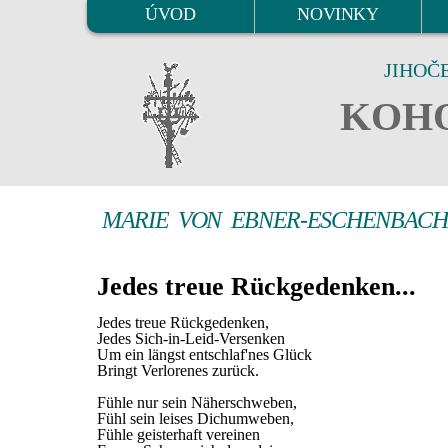
ÚVOD
NOVINKY
JIHOČ
KOHO
MARIE VON EBNER-ESCHENBAC
Jedes treue Rückgedenken...
Jedes treue Rückgedenken,
Jedes Sich-in-Leid-Versenken
Um ein längst entschlaf'nes Glück
Bringt Verlorenes zurück.
Fühle nur sein Näherschweben,
Fühl sein leises Dichumweben,
Fühle geisterhaft vereinen