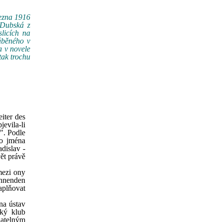
řezna 1916
 Dubská z
licích na
áběného v
a v novele
tak trochu
eiter des
jevila-li
". Podle
ho jména
dislav -
vět právě
mezi ony
innenden
aplňovat
na ústav
ský klub
ijatelným