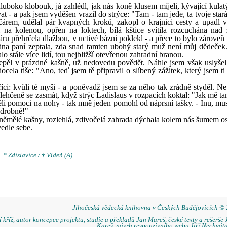
luboko klobouk, já zahlédl, jak nás koně klusem míjeli, kývající kulat
t - a pak jsem vyděšen vrazil do strýce: "Tam - tam jede, ta tvoje sta
árem, udělal pár kvapných kroků, zakopl o krajnici cesty a upadl v
 na kolenou, opřen na loktech, bílá kštice svítila rozcuchána nad 
áru přehrčela dlažbou, v uctivé bázni poklekl - a přece to bylo zárove
na paní zeptala, zda snad tamten ubohý starý muž není můj dědeček.
 stále více lidí, tou nejbližší otevřenou zahradní branou.
epěl v prázdné kašně, už nedovedu povědět. Náhle jsem však uslyšel
ocela tiše: "Ano, teď jsem tě připravil o slíbený zážitek, který jsem ti
íci: kvůli té myši - a poněvadž jsem se za něho tak zrádně styděl. Ne
lehčeně se zasmát, když strýc Ladislaus v rozpacích koktal: "Jak mě ta
htěli pomoci na nohy - tak mně jeden pomohl od náprsní tašky. - Inu, m
 drobné!"
 oněmělé kašny, rozlehlá, zdivočelá zahrada dýchala kolem nás šumem o
edle sebe.
- - - - -
* Zdislavice / † Vídeň (A)
Jihočeská vědecká knihovna v Českých Budějovicích ©
 kříž, autor koncepce projektu, studie a překladů Jan Mareš, české texty a rešerše 
Kareš, návrh responzivního webu Jiří Nechváta