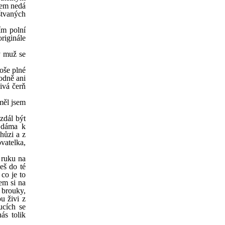
šem nedá
štvaných
ím polní
riginále
ý muž se
oše plné
odně ani
zivá čerň
měl jsem
zdál být
á dáma k
hůzi a z
vatelka,
 ruku na
eš do té
co je to
em si na
é brouky,
u živi z
ucích se
ás tolik