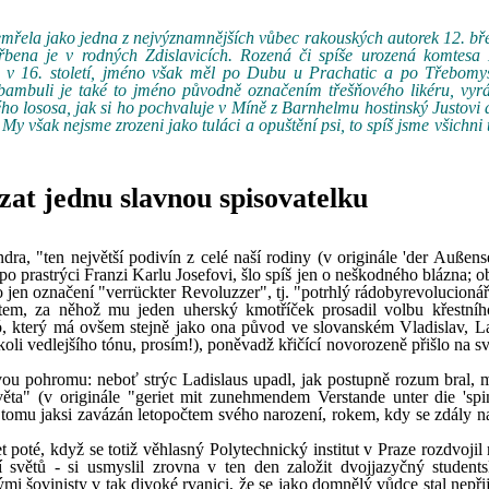
zemřela jako jedna z nejvýznamnějších vůbec rakouských autorek 12. b
hřbena je v rodných Zdislavicích. Rozená či spíše urozená komtesa
už v 16. století, jméno však měl po Dubu u Prachatic a po Třebomys
mbambuli je také to jméno původně označením třešňového likéru, vyr
ho lososa, jak si ho pochvaluje v Míně z Barnhelmu hostinský Justovi 
My však nejsme zrozeni jako tuláci a opuštění psi, to spíš jsme všichni 
zat jednu slavnou spisovatelku
dra, "ten největší podivín z celé naší rodiny (v originále 'der Außens
o prastrýci Franzi Karlu Josefovi, šlo spíš jen o neškodného blázna; ob
 jen označení "verrückter Revoluzzer", tj. "potrhlý rádobyrevolucionář
křtem, za něhož mu jeden uherský kmotříček prosadil volbu křestní
, který má ovšem stejně jako ona původ ve slovanském Vladislav, La
oli vedlejšího tónu, prosím!), poněvadž křičící novorozeně přišlo na s
vou pohromu: neboť strýc Ladislaus upadl, jak postupně rozum bral, 
světa" (v originále "geriet mit zunehmendem Verstande unter die 'sp
 k tomu jaksi zavázán letopočtem svého narození, rokem, kdy se zdály n
poté, když se totiž věhlasný Polytechnický institut v Praze rozdvojil 
světů - si usmyslil zrovna v ten den založit dvojjazyčný student
ými šovinisty v tak divoké rvanici, že se jako domnělý vůdce stal nepř