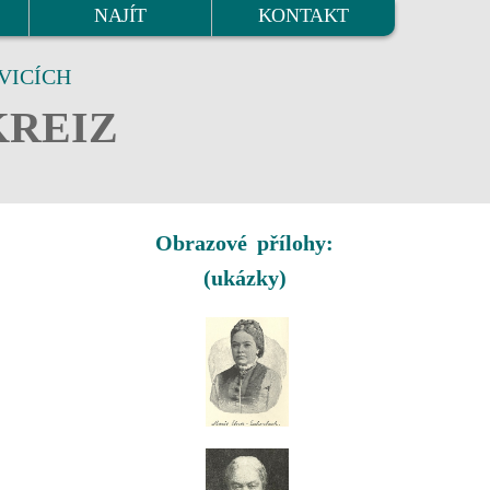
NAJÍT
KONTAKT
VICÍCH
KREIZ
Obrazové přílohy:
(ukázky)