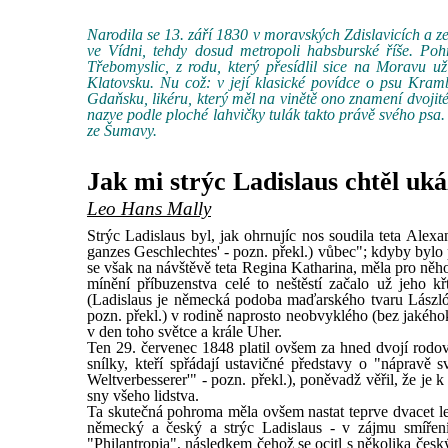
Narodila se 13. září 1830 v moravských Zdislavicích a 
ve Vídni, tehdy dosud metropoli habsburské říše. Po
Třebomyslic, z rodu, který přesídlil sice na Moravu 
Klatovsku. Nu což: v její klasické povídce o psu Kra
Gdaňsku, likéru, který měl na vinětě ono znamení dvojité
nazve podle ploché lahvičky tulák takto právě svého psa. 
ze Šumavy.
Jak mi strýc Ladislaus chtěl uká
Leo Hans Mally
Strýc Ladislaus byl, jak ohrnujíc nos soudila teta Alexan
ganzes Geschlechtes' - pozn. překl.) vůbec"; kdyby bylo p
se však na návštěvě teta Regina Katharina, měla pro něho
mínění příbuzenstva celé to neštěstí začalo už jeho 
(Ladislaus je německá podoba maďarského tvaru László
pozn. překl.) v rodině naprosto neobvyklého (bez jakéhok
v den toho světce a krále Uher.
Ten 29. červenec 1848 platil ovšem za hned dvojí rodo
snílky, kteří spřádají ustavičné představy o "nápravě 
Weltverbesserer'" - pozn. překl.), poněvadž věřil, že je
sny všeho lidstva.
Ta skutečná pohroma měla ovšem nastat teprve dvacet let 
německý a český a strýc Ladislaus - v zájmu smíření 
"Philantropia", následkem čehož se ocitl s několika česk