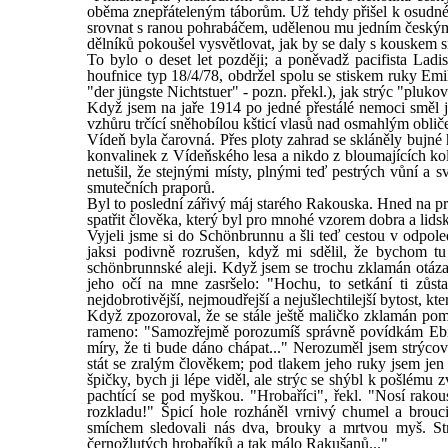
oběma znepřáteleným táborům. Už tehdy přišel k osudném
srovnat s ranou pohrabáčem, udělenou mu jedním český
dělníků pokoušel vysvětlovat, jak by se daly s kouskem 
To bylo o deset let později; a poněvadž pacifista Lad
houfnice typ 18/4/78, obdržel spolu se stiskem ruky Emi
"der jüngste Nichtstuer" - pozn. překl.), jak strýc "pl
Když jsem na jaře 1914 po jedné přestálé nemoci směl j
vzhůru trčící sněhobílou kšticí vlasů nad osmahlým oblič
Vídeň byla čarovná. Přes ploty zahrad se skláněly bujné
konvalinek z Vídeňského lesa a nikdo z bloumajících kol
netušil, že stejnými místy, plnými teď pestrých vůní a sv
smutečních praporů.
Byl to poslední zářivý máj starého Rakouska. Hned na prv
spatřit člověka, který byl pro mnohé vzorem dobra a lidsko
Vyjeli jsme si do Schönbrunnu a šli teď cestou v odpol
jaksi podivně rozrušen, když mi sdělil, že bychom tu
schönbrunnské aleji. Když jsem se trochu zklamán otázal
jeho očí na mne zasršelo: "Hochu, to setkání ti zůsta
nejdobrotivější, nejmoudřejší a nejušlechtilejší bytost, 
Když zpozoroval, že se stále ještě maličko zklamán poma
rameno: "Samozřejmě porozumíš správně povídkám Ebner
míry, že ti bude dáno chápat..." Nerozuměl jsem strýcov
stát se zralým člověkem; pod tlakem jeho ruky jsem jen s
špičky, bych ji lépe viděl, ale strýc se shýbl k pošlému z
pachtící se pod myškou. "Hrobaříci", řekl. "Nosí rakous
rozkladu!" Špicí hole rozháněl vrnivý chumel a brouc
smíchem sledovali nás dva, brouky a mrtvou myš. Strý
černožlutých hrobaříků a tak málo Rakušanů..."