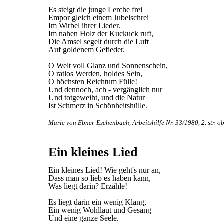
Es steigt die junge Lerche frei
Empor gleich einem Jubelschrei
Im Wirbel ihrer Lieder.
Im nahen Holz der Kuckuck ruft,
Die Amsel segelt durch die Luft
Auf goldenem Gefieder.
O Welt voll Glanz und Sonnenschein,
O ratlos Werden, holdes Sein,
O höchsten Reichtum Fülle!
Und dennoch, ach - vergänglich nur
Und totgeweiht, und die Natur
Ist Schmerz in Schönheitshülle.
Marie von Ebner-Eschenbach, Arbeitshilfe Nr. 33/1980, 2. str. o
Ein kleines Lied
Ein kleines Lied! Wie geht's nur an,
Dass man so lieb es haben kann,
Was liegt darin? Erzähle!
Es liegt darin ein wenig Klang,
Ein wenig Wohllaut und Gesang
Und eine ganze Seele.