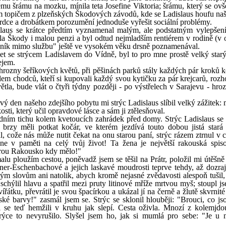
u šrámu na mozku, mínila teta Josefine Viktoria; šrámu, který se ov
m topičem z plzeňských Škodových závodů, kde se Ladislaus houfu na
srdce a drobátkem porozumění jednoduše vyřešit sociální problémy.
islaus se krátce předtím vyznamenal malým, ale podstatným vylepšen
la Škody i malou penzi a byl odtud nejmladším rentiérem v rodině (v o
ukovník mimo službu" ještě ve vysokém věku drsně poznamenával.
et se strýcem Ladislavem do Vídně, byl to pro mne prostě velký star
ejem.
 hrozny šeříkových květů, při pěšinách parků stály každých pár kroků k
em chodců, kteří si kupovali každý svou kytičku za pár krejcarů, rozh
ětla, bude vlát o čtyři týdny později - po výstřelech v Sarajevu - hro
ý den našeho zdejšího pobytu mi strýc Ladislaus slíbil velký zážitek: 
sti, který učil opravdové lásce a sám ji ztělesňoval.
edním tichu kolem kvetoucích zahrádek před domy. Strýc Ladislaus se 
 brzy měli potkat kočár, ve kterém jezdívá touto dobou jistá star
, cože nás může nutit čekat na onu starou paní, strýc rázem ztrnul v c
ne v paměti na celý tvůj život! Ta žena je největší rakouská spiso
kterou Rakousko kdy mělo!"
lu ploužím cestou, poněvadž jsem se těšil na Prátr, položil mi útěšně
-Eschenbachové a jejich laskavé moudrosti teprve tehdy, až dozraj
ým slovům ani natolik, abych kromě nejasné zvědavosti alespoň tušil, 
chýlil hlavu a spatřil mezi pruty litinové mříže mrtvou myš; stoupl js
vířátku, převrátil je svou špacírkou a ukázal jí na černě a žlutě skvrnit
ké barvy!" zasmál jsem se. Strýc se sklonil hlouběji: "Brouci, co jso
i se teď hemžili v kruhu jak slepí. Cesta oživla. Mnozí z kolemjdo
ce to nevyrušilo. Slyšel jsem ho, jak si mumlá pro sebe: "Je u n