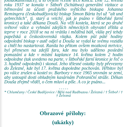
fotodokumentace), a to ovšem včetně těch konců. Dne 12. května
roku 1937 se konala v Šitboři (Schüttwa) generální vizitace a
biřmování za účasti pražského světícího biskupa Johanna
Remingera (českobudějovický biskup Šimon Bárta byl už "alt und
gebrechlich", tj. starý a vetchý, jak je psáno v šitbořské farní
kronice) a také děkana Douši. Na věži kostela, která se po druhé
světové válce a vyhnání zdejších německých obyvatel zřítila a
teprve v roce 2018 se na ni vrátila i měděná báň, vlála prý tehdy
papežská a československá vlajka. Kolem půl páté hodiny
odpolední biskup v autě odjel a Douša se vydal ke svému vozidlu
a chtěl ho nastartovat. Ranila ho přitom ovšem mozková mrtvice,
byl přenesen na zdejší faru, kde mu bylo uděleno poslední
pomazání a kde v místní kaplance 14. května kolem 2 hodin
odpoledne (tak uvedeno na parte, v šitbořské farní kronice je řeč o
3. hodině odpolední) i skonal. Jeho tělesné ostatky byly převezeny
do Železné, kde byl 17. května dopoledne pochován. Hřbitov byl
po válce zrušen a kostel sv. Barbory v roce 1965 srovnán se zemí,
aby ustoupil dosti obludným kasárnám Pohraniční stráže. Děkan
Douša zřejmě věděl, o čem mluví a píše. A co je psáno...
- - - - -
* Chlumčany / České Budějovice / Bělá nad Radbuzou / Železná / † Šitboř / †
† Železná
Obrazové přílohy:
(ukázky)