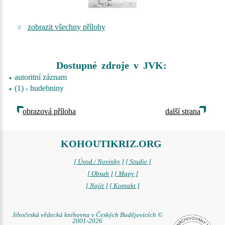
zobrazit všechny přílohy
Dostupné zdroje v JVK:
autoritní záznam
(1) - hudebniny
obrazová příloha
další strana
KOHOUTIKRIZ.ORG
[ Úvod / Novinky ]
[ Studie ]
[ Obsah ]
[ Mapy ]
[ Najít ]
[ Kontakt ]
Jihočeská vědecká knihovna v Českých Budějovicích ©
2001-2026