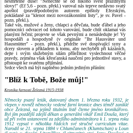
nesmrtelné duše! "Nenechte se od nikoho svést prázdnými
slovy!" (Ef 5,6 - pozn. překl.) varoval nás teprve nedávno svatý
apoštol (pravděpodobným autorem epištoly Efezským,
pokládané za "klenot mezi novozákonními listy", je sv. Pavel -
pozn. překl.).
Také vás, mužové a ženy, chlapci a děvčata, bude ďábel a jeho
pomocníci odvracet od tohoto varování, bude chtít oklamat vás
planými řečmi; projevte se však pevnými a nenásledujte je! Vy
hospodáři a hospodyně (v originále "Ihr Hausväter und
Hausmütter" - pozn. překl.), přidržte své dospívající syny a
dcery slovem a příkladem k tomu, aby nechyběli při kázáních,
dejte i svým služebným silám příležitost vyslechnout věčné
pravdy, zejména však křesťanská naučení pro jednotlivé stavy, a
přistoupit ke svatému přijímání.
Srdce všech má být naplněno jedním jediným přáním:
"Blíž k Tobě, Bože můj!"
Kronika farnosti Železná 1915-1938
Německy psaný leták, datovaný dnem 1. března roku 1932, je
vlepen v rovněž německy vedené farní kronice dnes téměř zaniklé
obce Železná, na jejímž titulním listě čteme jméno kronikářovo.
Byl jím pozdější zdejší děkan a generální vikář Emil Douša, který
už při svém ustanovení za zdejšího administrátora k 1. srpnu roku
1912 vypsal v několika řádcích své stručné curriculum vitae.
Narodil se 21. srpna 1884 v Chlumčanech (Klumtschan) u Loun