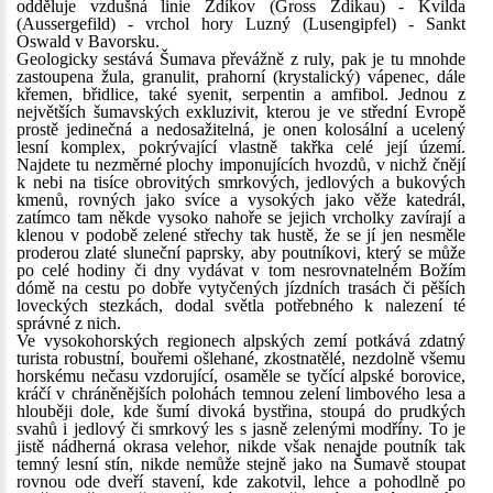
odděluje vzdušná linie Zdíkov (Gross Zdikau) - Kvilda
(Aussergefild) - vrchol hory Luzný (Lusengipfel) - Sankt
Oswald v Bavorsku.
Geologicky sestává Šumava převážně z ruly, pak je tu mnohde
zastoupena žula, granulit, prahorní (krystalický) vápenec, dále
křemen, břidlice, také syenit, serpentin a amfibol. Jednou z
největších šumavských exkluzivit, kterou je ve střední Evropě
prostě jedinečná a nedosažitelná, je onen kolosální a ucelený
lesní komplex, pokrývající vlastně takřka celé její území.
Najdete tu nezměrné plochy imponujících hvozdů, v nichž čnějí
k nebi na tisíce obrovitých smrkových, jedlových a bukových
kmenů, rovných jako svíce a vysokých jako věže katedrál,
zatímco tam někde vysoko nahoře se jejich vrcholky zavírají a
klenou v podobě zelené střechy tak hustě, že se jí jen nesměle
proderou zlaté sluneční paprsky, aby poutníkovi, který se může
po celé hodiny či dny vydávat v tom nesrovnatelném Božím
dómě na cestu po dobře vytyčených jízdních trasách či pěších
loveckých stezkách, dodal světla potřebného k nalezení té
správné z nich.
Ve vysokohorských regionech alpských zemí potkává zdatný
turista robustní, bouřemi ošlehané, zkostnatělé, nezdolně všemu
horskému nečasu vzdorující, osaměle se tyčící alpské borovice,
kráčí v chráněnějších polohách temnou zelení limbového lesa a
hlouběji dole, kde šumí divoká bystřina, stoupá do prudkých
svahů i jedlový či smrkový les s jasně zelenými modříny. To je
jistě nádherná okrasa velehor, nikde však nenajde poutník tak
temný lesní stín, nikde nemůže stejně jako na Šumavě stoupat
rovnou ode dveří stavení, kde zakotvil, lehce a pohodlně po