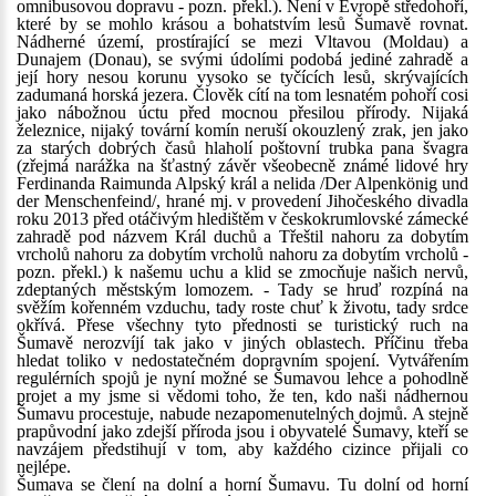
omnibusovou dopravu - pozn. překl.). Není v Evropě středohoří,
které by se mohlo krásou a bohatstvím lesů Šumavě rovnat.
Nádherné území, prostírající se mezi Vltavou (Moldau) a
Dunajem (Donau), se svými údolími podobá jediné zahradě a
její hory nesou korunu vysoko se tyčících lesů, skrývajících
zadumaná horská jezera. Člověk cítí na tom lesnatém pohoří cosi
jako nábožnou úctu před mocnou přesilou přírody. Nijaká
železnice, nijaký tovární komín neruší okouzlený zrak, jen jako
za starých dobrých časů hlaholí poštovní trubka pana švagra
(zřejmá narážka na šťastný závěr všeobecně známé lidové hry
Ferdinanda Raimunda Alpský král a nelida /Der Alpenkönig und
der Menschenfeind/, hrané mj. v provedení Jihočeského divadla
roku 2013 před otáčivým hledištěm v českokrumlovské zámecké
zahradě pod názvem Král duchů a Třeštil nahoru za dobytím
vrcholů nahoru za dobytím vrcholů nahoru za dobytím vrcholů -
pozn. překl.) k našemu uchu a klid se zmocňuje našich nervů,
zdeptaných městským lomozem. - Tady se hruď rozpíná na
svěžím kořenném vzduchu, tady roste chuť k životu, tady srdce
okřívá. Přese všechny tyto přednosti se turistický ruch na
Šumavě nerozvíjí tak jako v jiných oblastech. Příčinu třeba
hledat toliko v nedostatečném dopravním spojení. Vytvářením
regulérních spojů je nyní možné se Šumavou lehce a pohodlně
projet a my jsme si vědomi toho, že ten, kdo naši nádhernou
Šumavu procestuje, nabude nezapomenutelných dojmů. A stejně
prapůvodní jako zdejší příroda jsou i obyvatelé Šumavy, kteří se
navzájem předstihují v tom, aby každého cizince přijali co
nejlépe.
Šumava se člení na dolní a horní Šumavu. Tu dolní od horní