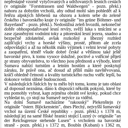
nepřestajně vzorně vytyčovaných a udržovaných lesních cestách
(v originále "Forststrassen und Waldwegen" - pozn. překl.)
nahoru za dobytím vrcholů, aby odtud mohl sám pohledět až k
řetězu alpských hřebenů na obzoru a kolem sebe do zeleně
českého i bavorského kraje (v originále "ins grüne Böhmer- und
Bayerland" - pozn. překl.). Nedostižná zeleň hvozdů, nekonečné
dobře obhospodařované lesní revíry, svěží luka s tmícími se a
zase zjasněnými vodními toky a pitoreskní lesní jezera, snadno a
bezpečně zdolatelné, avšak rozkošný a líbezný rozhled
zajišťující vrchy a horské výšiny, prosté, přitom ale zcela
odpovídající a až na několik málo výjimek i velmi levné pobyty
a zaopatření, téměř všude dobré české a většinou také ještě
bavorské pivo, k tomu vysoce úslužné, poctivé a vstřícné přijetí
ze strany obyvatelstva, to všechno jsou přednosti a výhody, které
Šumava nabízí turistům a letním hostům a které poskytují
záruku, že právě ona, ač dosud až příliš málo navštěvovaná,
kráčí ohledně četnosti a kvality turistického ruchu vstříc lepší, ba
dokonce velmi slibné budoucnosti.
V následujících řádcích by tu mělo být tomu, komu je tato oblast
až doposud neznáma, dáno k dispozici několik pokynů, které by
mu pomohly vybrat, kam zejména obrátit své kroky, pokud chce
vyhledat to, co stojí na Šumavě nejvíce za vidění.
Na dolní Šumavě nacházíme "rakouský" Plekenštejn (v
originále "österr. Blöckenstein", dnes Plechý, nejvyšší šumavský
vrchol na území České republiky - pozn. překl.) s 1378 m,
následují jej na samé říšské hranici stojící Luzný (v originále "an
der Reichsgrenze stehende Lusen" s vrcholem na bavorské
straně - pozn. překl.) s 1372 m, Boubín (Kubani) s 1362 m,