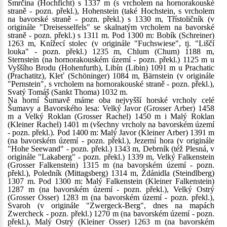
Smrčina (Hochficht) s 1337 m (s vrcholem na hornorakouské
straně - pozn. překl.), Hohenstein (také Hochstein, s vrcholem
na bavorské straně - pozn. překl.) s 1330 m, Třístoličník (v
originále "Dreisesselfels" se skalnatým vrcholem na bavorské
straně - pozn. překl.) s 1311 m. Pod 1300 m: Bobík (Schreiner)
1263 m, Knížecí stolec (v originále "Fuchswiese", tj. "Liščí
louka" - pozn. překl.) 1235 m, Chlum (Chum) 1188 m,
Sternstein (na hornorakouském území - pozn. překl.) 1125 m u
Vyššího Brodu (Hohenfurth), Libín (Libin) 1091 m u Prachatic
(Prachatitz), Kleť (Schöninger) 1084 m, Bärnstein (v originále
"Pernstein", s vrcholem na hornorakouské straně - pozn. překl.),
Svatý Tomáš (Sankt Thoma) 1032 m.
Na horní Šumavě máme oba nejvyšší horské vrcholy celé
Šumavy a Bavorského lesa: Velký Javor (Grosser Arber) 1458
m a Velký Roklan (Grosser Rachel) 1450 m i Malý Roklan
(Kleiner Rachel) 1401 m (všechny vrcholy na bavorském území
- pozn. překl.). Pod 1400 m: Malý Javor (Kleiner Arber) 1391 m
(na bavorském území - pozn. překl.), Jezerní hora (v originále
"Hohe Seewand" - pozn. překl.) 1343 m, Debrník (též Plesná, v
originále "Lakaberg" - pozn. překl.) 1339 m, Velký Falkenstein
(Grosser Falkenstein) 1315 m (na bavorském území - pozn.
překl.), Poledník (Mittagsberg) 1314 m, Ždánidla (Steindlberg)
1307 m. Pod 1300 m: Malý Falkenstein (Kleiner Falkenstein)
1287 m (na bavorském území - pozn. překl.), Velký Ostrý
(Grosser Osser) 1283 m (na bavorském území - pozn. překl.),
Svaroh (v originále "Zwergeck-Berg", dnes na mapách
Zwercheck - pozn. překl.) 1270 m (na bavorském území - pozn.
překl.), Malý Ostrý (Kleiner Osser) 1263 m (na bavorském