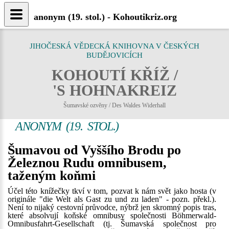
anonym (19. stol.) - Kohoutikriz.org
JIHOČESKÁ VĚDECKÁ KNIHOVNA V ČESKÝCH
BUDĚJOVICÍCH
KOHOUTÍ KŘÍŽ /
'S HOHNAKREIZ
Šumavské ozvěny / Des Waldes Widerhall
ANONYM (19. STOL.)
Šumavou od Vyššího Brodu po
Železnou Rudu omnibusem,
taženým koňmi
Účel této knížečky tkví v tom, pozvat k nám svět jako hosta (v
originále "die Welt als Gast zu und zu laden" - pozn. překl.).
Není to nijaký cestovní průvodce, nýbrž jen skromný popis tras,
které absolvují koňské omnibusy společnosti Böhmerwald-
Omnibusfahrt-Gesellschaft (tj. Šumavská společnost pro