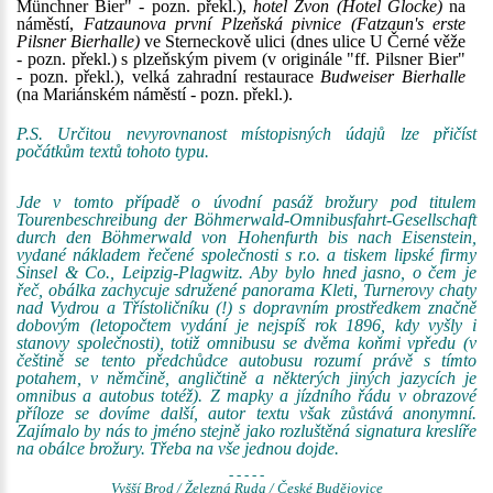
Münchner Bier" - pozn. překl.),
hotel Zvon (Hotel Glocke)
na
náměstí,
Fatzaunova první Plzeňská pivnice (Fatzaun's erste
Pilsner Bierhalle)
ve Sterneckově ulici (dnes ulice U Černé věže
- pozn. překl.) s plzeňským pivem (v originále "ff. Pilsner Bier"
- pozn. překl.), velká zahradní restaurace
Budweiser Bierhalle
(na Mariánském náměstí - pozn. překl.).
P.S. Určitou nevyrovnanost místopisných údajů lze přičíst
počátkům textů tohoto typu.
Jde v tomto případě o úvodní pasáž brožury pod titulem
Tourenbeschreibung der Böhmerwald-Omnibusfahrt-Gesellschaft
durch den Böhmerwald von Hohenfurth bis nach Eisenstein,
vydané nákladem řečené společnosti s r.o. a tiskem lipské firmy
Sinsel & Co., Leipzig-Plagwitz. Aby bylo hned jasno, o čem je
řeč, obálka zachycuje sdružené panorama Kleti, Turnerovy chaty
nad Vydrou a Třístoličníku (!) s dopravním prostředkem značně
dobovým (letopočtem vydání je nejspíš rok 1896, kdy vyšly i
stanovy společnosti), totiž omnibusu se dvěma koňmi vpředu (v
češtině se tento předchůdce autobusu rozumí právě s tímto
potahem, v němčině, angličtině a některých jiných jazycích je
omnibus a autobus totéž). Z mapky a jízdního řádu v obrazové
příloze se dovíme další, autor textu však zůstává anonymní.
Zajímalo by nás to jméno stejně jako rozluštěná signatura kreslíře
na obálce brožury. Třeba na vše jednou dojde.
- - - - -
Vyšší Brod / Železná Ruda / České Budějovice