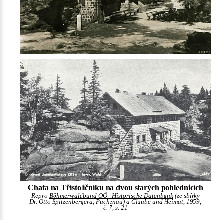
Chata na Třístoličníku na dvou starých pohlednicích
Repro
Böhmerwaldbund OÖ - Historische Datenbank
(ze sbírky
Dr. Otto Spitzenbergera, Puchenau) a Glaube und Heimat, 1959,
č. 7, s. 21