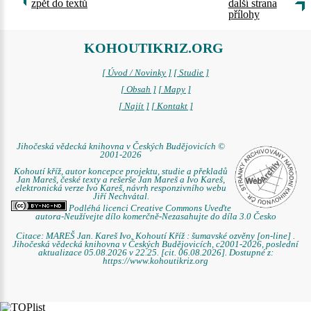
zpět do textů
další strana
přílohy
KOHOUTIKRIZ.ORG
[ Úvod / Novinky ]
[ Studie ]
[ Obsah ]
[ Mapy ]
[ Najít ]
[ Kontakt ]
Jihočeská vědecká knihovna v Českých Budějovicích ©
2001-2026
Kohoutí kříž, autor koncepce projektu, studie a překladů
Jan Mareš, české texty a rešerše Jan Mareš a Ivo Kareš,
elektronická verze Ivo Kareš, návrh responzivního webu
Jiří Nechvátal.
Podléhá licenci Creative Commons Uveďte
autora-Neužívejte dílo komerčně-Nezasahujte do díla 3.0 Česko
Citace: MAREŠ Jan. Kareš Ivo. Kohoutí Kříž : šumavské ozvěny [on-line] .
Jihočeská vědecká knihovna v Českých Budějovicích, c2001-2026, poslední
aktualizace 05.08.2026 v 22.25. [cit. 06.08.2026]. Dostupné z:
https://www.kohoutikriz.org