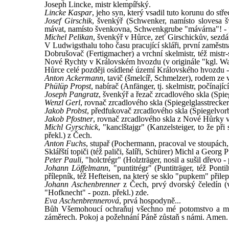
Joseph Lincke, mistr klempířský.
Lincke Kaspar
, jeho syn, který vsadil tuto korunu do st
Josef Girschik
, švenkýř (Schwenker, namísto slovesa 
mávat, namísto švenkovna, Schwenkgrube "mávárna"! - po
Michel Pelikan
, švenkýř v Hůrce, zeť Girschickův, sezdá
V Ludwigsthalu toho času pracující skláři, první zaměst
Dobrušovač (Fertigmacher) a vrchní skelmistr, též mistr-s
Nové Rychty v Královském hvozdu (v originále "kgl. W
Hůrce celé později osídlené území Královského hvozdu - 
Anton Ackermann
, tavič (šmelcíř, Schmelzer), rodem ze
Phülüp Propst
, nabírač (Anfänger, tj. skelmistr, počínajíc
Joseph Pangratz
, švenkýř a řezač zrcadlového skla (Sp
Wenzl Gerl
, rovnač zrcadlového skla (Spiegelglasstreck
Jakob Probst
, předfukovač zrcadlového skla (Spiegelvor
Jakob Pfostner
, rovnač zrcadlového skla z Nové Hůrky 
Michl Gyrschick
, "kanclštajgr" (Kanzelsteiger, to že př
překl.) z Čech.
Anton Fuchs
, stupař (Pochermann, pracoval ve stoupách,
Sklářští topiči (též paliči, šalíři, Schürer) Michl a Georg 
Peter Pauli
, "holctrégr" (Holzträger, nosil a sušil dřevo 
Johann Löffelmann
, "puntitrégr" (Puntiträger, též Pont
přílepník, též Hefteisen, na který se sklo "pupkem" přilep
Johann Aschenbrenner
z Čech, prvý dvorský čeledín (
"Hofknecht" - pozn. překl.) zde.
Eva Aschenbrennerová
, prvá hospodyně...
Bůh Všemohoucí ochraňuj všechno mé potomstvo a mé 
záměrech. Pokoj a požehnání Páně zůstaň s námi. Amen.