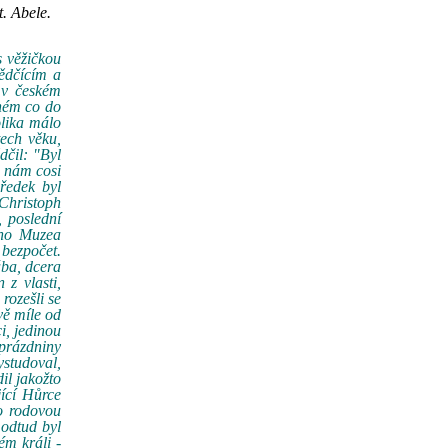
. Abele.
s věžičkou
ědčícím a
 v českém
ném co do
olika málo
ech věku,
dčil: "Byl
y nám cosi
ředek byl
Christoph
, poslední
ého Muzea
 bezpočet.
ába, dcera
 z vlasti,
rozešli se
vě míle od
i, jedinou
 prázdniny
ystudoval,
il jakožto
jící Hůrce
to rodovou
 odtud byl
m králi -