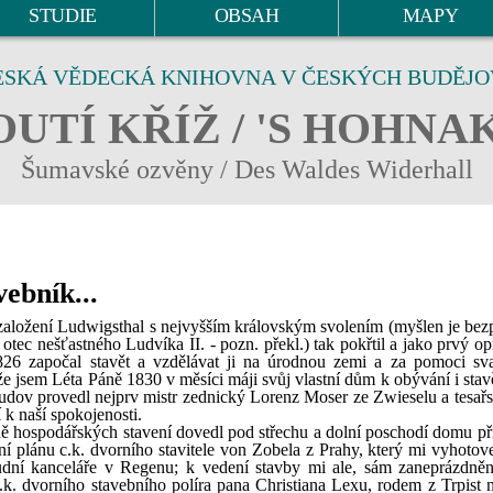
STUDIE
OBSAH
MAPY
ESKÁ VĚDECKÁ KNIHOVNA V ČESKÝCH BUDĚJO
UTÍ KŘÍŽ / 'S HOHNA
Šumavské ozvěny / Des Waldes Widerhall
vebník...
ři založení Ludwigsthal s nejvyšším královským svolením (myšlen je be
otec nešťastného Ludvíka II. - pozn. překl.) tak pokřtil a jako prvý o
826 započal stavět a vzdělávat ji na úrodnou zemi a za pomoci sv
že jsem Léta Páně 1830 v měsíci máji svůj vlastní dům k obývání i stav
budov provedl nejprv mistr zednický Lorenz Moser ze Zwieselu a tesařs
 k naší spokojenosti.
 hospodářských stavení dovedl pod střechu a dolní poschodí domu při
ní plánu c.k. dvorního stavitele von Zobela z Prahy, který mi vyhotov
oudní kanceláře v Regenu; k vedení stavby mi ale, sám zaneprázdn
k. dvorního stavebního políra pana Christiana Lexu, rodem z Trpist 