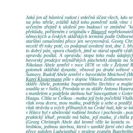
Jaká jen až básnivá radost i srdečná účast všech, kdo
na jeho střeše, zvláště když toho poměrně tolik víme
určeným zřejmě k uložení pro budoucí ve zmíněné "
překladu, pořízeném z originálu v
Blauově
nepřekonatel
německých a českých sklářských termínů podle Odbornéh
staršími označeními přece jen nevyrovnává. Georg Chri
necelé tři roky poté, co podepsal uvedený text, dne 1. b
to dobrý pán, opora chudých, jimž se staral opatřit výd
opravdu posílal. A opravdu: stopa toho rodu údajných 
bavorský prodejce mlynářských plachetek) zůstala na 
Nikolaus Abele zemřel v roce 1878 ve vile v Železné R
potomek sklářské dynastie, věnoval po druhé světové
Šumavy. Rudolf Abele zemřel v bavorském Mnichově (Mün
Karel Klostermann
píše v dopise Viktoru Zeithammerovi 
skláře Abele, potomka hugenotského šlechtice a majite
usadila se v Sušici, Provdala se za skláře Antona Hauera,
s manželem a podržela skelnou huť Sascegattum v Gotern
Haagu. Cítila se Češkou - matka její byla počeštilá Vlaška
však svou dceru, mou matku, podržela u sebe a později
však strávila u svých příbuzných na České huti, kde se t
v Hůrce byl v abelovské rodinné hrobce i pochován - pozn
praktický lékař, protože má bába, její matka, jí chtěla
(Georg Christoph Abele dal kromě věže ke kostelu sv. 
hrobkou, jedinou stavbou, která v zaniklé farní obci dne
přece založen Ludwigsthal v pralese zvaném Bazelreith