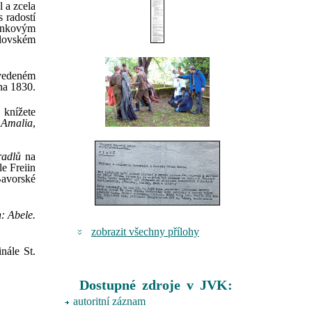
 a zcela
 radostí
zinkovým
álovském
yvedeném
na 1830.
 knížete
 Amalia
,
radlů
na
e Freiin
Bavorské
: Abele.
zobrazit všechny přílohy
nále St.
Dostupné zdroje v JVK:
autoritní záznam