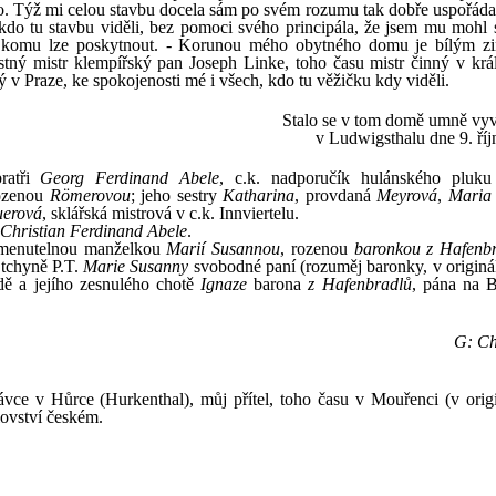
ho. Týž mi celou stavbu docela sám po svém rozumu tak dobře uspořádal
kdo tu stavbu viděli, bez pomoci svého principála, že jsem mu mohl s
 jen komu lze poskytnout. - Korunou mého obytného domu je bílým 
stný mistr klempířský pan Joseph Linke, toho času mistr činný v kr
 v Praze, ke spokojenosti mé i všech, kdo tu věžičku kdy viděli.
Stalo se v tom domě umně v
v Ludwigsthalu dne 9. říj
bratři
Georg Ferdinand Abele
, c.k. nadporučík hulánského pluku
rozenou
Römerovou
; jeho sestry
Katharina
, provdaná
Meyrová
,
Maria
erová
, sklářská mistrová v c.k. Innviertelu.
Christian Ferdinand Abele
.
omenutelnou manželkou
Marií Susannou
, rozenou
baronkou z Hafenb
 tchyně P.T.
Marie Susanny
svobodné paní (rozuměj baronky, v originál
ě a jejího zesnulého chotě
Ignaze
barona
z Hafenbradlů
, pána na 
G: Ch
vce v Hůrce (Hurkenthal), můj přítel, toho času v Mouřenci (v origi
lovství českém.