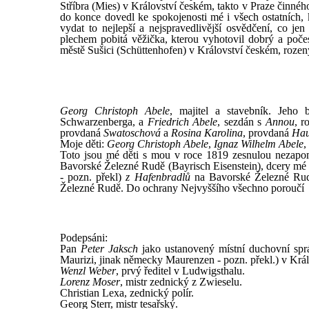
Stříbra (Mies) v Království českém, takto v Praze činné
do konce dovedl ke spokojenosti mé i všech ostatních, 
vydat to nejlepší a nejspravedlivější osvědčení, co
plechem pobitá věžička, kterou vyhotovil dobrý a poče
městě Sušici (Schüttenhofen) v Království českém, rozený
Georg Christoph Abele
, majitel a stavebník. Jeho 
Schwarzenberga, a
Friedrich Abele
, sezdán s
Annou
, 
provdaná
Swatoschová
a
Rosina Karolina
, provdaná
Hau
Moje děti:
Georg Christoph Abele
,
Ignaz Wilhelm Abele
,
Toto jsou mé děti s mou v roce 1819 zesnulou nezap
Bavorské Železné Rudě (Bayrisch Eisenstein), dcery mé
- pozn. překl)
z Hafenbradlů
na Bavorské Železné Rud
Železné Rudě. Do ochrany Nejvyššího všechno poroučí
Podepsáni:
Pan
Peter Jaksch
jako ustanovený místní duchovní sprá
Maurizi, jinak německy Maurenzen - pozn. překl.) v Krá
Wenzl Weber
, prvý ředitel v Ludwigsthalu.
Lorenz Moser
, mistr zednický z Zwieselu.
Christian Lexa, zednický polír.
Georg Sterr, mistr tesařský.