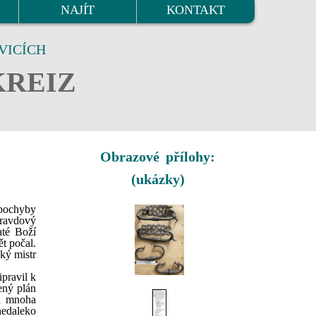
NAJÍT
KONTAKT
VICÍCH
KREIZ
Obrazové přílohy:
(ukázky)
zpochyby
pravdový
até Boží
ět počal.
ký mistr
pravil k
ený plán
ěn mnoha
nedaleko