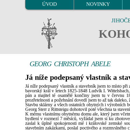
ÚVOD
NOVINKY
JIHOČ
KOHO
GEORG CHRISTOPH ABELE
Já níže podepsaný vlastník a sta
Já níže podepsaný vlastník a stavebník jsem to místo p
bavorský král v letech 1825-1848 Ludvík I. Wittelsbach, 
pán a majitel té osamělé končiny jsem tu v červnu 1
prozřetelnosti a požehnání dovedl jsem to až tak daleko, 
Stavbu sklárny a všech ostatních obytných i výrobních 
Georg Sterr z Rittsteigu dohotovil poté všechna ta stavení
K mému vlastnímu obytnému domu ale, který jsem včetně
bydlení v rozmezí 7 měsíců, vyžádal jsem si ku zhotove
zaslal k úplné spokojenosti mé i královské zemské s
stavebním zakázkami, poslal poctivého a rozmyslného c.