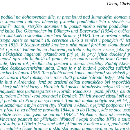
Georg Christ
 se podíleli na dohotoveném díle, tu promlouvá nad šumavským domem 
 i o samotném autorovi německy psaného pamětního listu o stavbě sv
koruně" domu, kterýžto dokument tu pokud možno věrně podáváme
né knize Die Glasmacher im Böhmer- und Bayerwald (1954) a ověře
o sklářského slovníku Jaroslava Štrause (1948). Ten se ovšem s něk
stoph Abele se narodil 18. července 1876 a zemřel v pouhých 47 let
řezna 1833. V železnorudské kronice o něm místní farář po skonu dosvě
ělek i práci." Vidíme ho na dobovém portrétu s dopisem v ruce, jako b
někdejších hugenotů (skutečností prý je, že prvý jejich doložený p
Šumavě opravdu hluboká už proto, že syn autora našeho textu Georg 
udě, kterou rok předtím dal postavit a kterou bezdětný Rudolf Abele
 válce československému státu. Dnes je v té budově pobočka sušick
chen) v únoru 1956. Ten příběh nemá konec, poněvadž souvislostí je
23. února 1923 (otiskly ho v roce 1930 pražské Národní listy): "Má b
le hutí v Ardenách, jenž po zrušení ediktu nanteského byl vypověděn
 který měl tři sklárny v Horních Rakousích. Manželství nebylo šťastné, 
ayském lese (Schneegattern v Horním Rakousku - pozn. překl.), asi d
, rodem Drinssi - rod pocházel z Benátek. Tři její synové zůstali při otc
 ji poslala do Prahy na vychování. Tam má matka pobyla asi pět let,
aké seznámila s mým otcem (byl lékařem u Abelů, s jejichž podporou i v
. překl.) a za něhož se provdala 1844, a to do Haagu, kde se otec usad
 poblíže sebe. Tam jsem se narodil 1848..." Hrobka v dnes už neexistu
Vincence postavit na přilehlém hřbitově i kapli Svatého Kříže s tou
s zůstala; a i Hůrka je vlastně také přítomna v našem textu, poněvadž
en nedaleko české hranice a sklářská osada pojmenována po bavorské