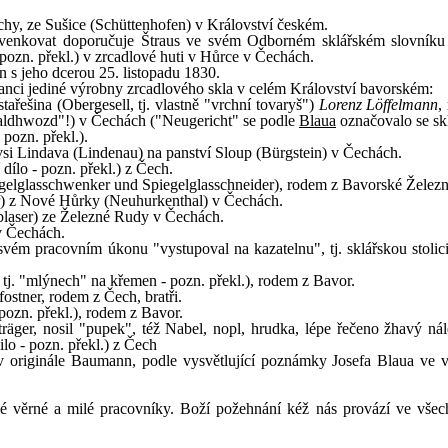
řechy, ze Sušice (Schüttenhofen) v Království českém.
švenkovat doporučuje Štraus ve svém Odborném sklářském slovníku
zn. překl.) v zrcadlové huti v Hůrce v Čechách.
n s jeho dcerou 25. listopadu 1830.
nanci jediné výrobny zrcadlového skla v celém Království bavorském:
tařešina (Obergesell, tj. vlastně "vrchní tovaryš")
Lorenz Löffelmann
,
aldhwozd"!) v Čechách ("Neugericht" se podle
Blaua
označovalo se sk
pozn. překl.).
 vsi Lindava (Lindenau) na panství Sloup (Bürgstein) v Čechách.
í dílo - pozn. překl.) z Čech.
iegelglasschwenker und Spiegelglasschneider), rodem z Bavorské Želez
er) z Nové Hůrky (Neuhurkenthal) v Čechách.
blaser) ze Železné Rudy v Čechách.
v Čechách.
i svém pracovním úkonu "vystupoval na kazatelnu", tj. sklářskou stolic
 tj. "mlýnech" na křemen - pozn. překl.), rodem z Bavor.
Pfostner, rodem z Čech, bratři.
- pozn. překl.), rodem z Bavor.
ilträger, nosil "pupek", též Nabel, nopl, hrudka, lépe řečeno žhavý ná
ilo - pozn. překl.) z Čech
v originále Baumann, podle vysvětlující poznámky Josefa Blaua ve
věrné a milé pracovníky. Boží požehnání kéž nás provází ve všec