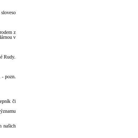
 sloveso
 rodem z
lárnou v
né Rudy.
i - pozn.
lepník či
 významu
h našich