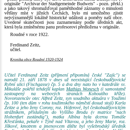
originále "Archivar der Stadtgemeinde Budweis" - pozn. překl.)
a jako takový shromažďoval pamětihodné záznamy o minulosti
většiny míst v jižních Čechách, bylo mi umožněno zjistit
nejvýznamnější lokálně historické události a poměry naší obce.
Uvedené skutečnosti jsou zaznamenány podle úředních akt,
která byla zmíněnému panu profesorovi předložena v originále.
Roudné v roce 1922.
Ferdinand Zeitz,
učitel.
Kronika obce Roudné 1920-1924
Učitel Ferdinand Zeitz (příjmení připomíná české "Zajíc") se
narodil 21. září 1878 v dnes už neexistující českobudějovické
Rybní ulici (Fischgasse) čp. 5 a dva dny nato ho v katedrále sv.
Mikuláše pokřtil tehdejší kaplan
Mathias Wonesch
(i samostatně
zastoupený na webových stranách Kohoutího kříže).
Novorozencův otec Alfred Zeitz, syn soudního aktuára v Toužimi
čp. 100 (ten dům v rohu toužimského náměstí dosud stojí) Karla
Zeitze a jeho ženy Corony, roz. Höferové, byl českobudějovickým
strážníkem, příslušným do Vyššího Brodu (v matrice "nach
Hohenfurt zuständig"), matka Albína byla dcerou Tomáše
Křesťánka, pekaře v Týně nad Vltavou, a jeho ženy Marie, roz.
Jílkové, kmotrem a jmenovcem dítěte byl vyšebrodský úředník