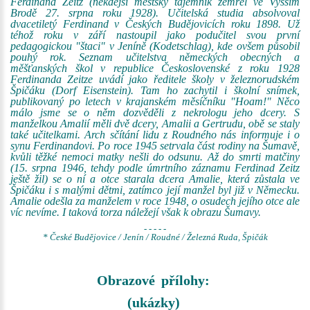
Ferdinand Zeitz (někdejší městský tajemník zemřel ve Vyšším
Brodě 27. srpna roku 1928). Učitelská studia absolvoval
dvacetiletý Ferdinand v Českých Budějovicích roku 1898. Už
téhož roku v září nastoupil jako podučitel svou první
pedagogickou "štaci" v Jeníně (Kodetschlag), kde ovšem působil
pouhý rok. Seznam učitelstva německých obecných a
měšťanských škol v republice Československé z roku 1928
Ferdinanda Zeitze uvádí jako ředitele školy v železnorudském
Špičáku (Dorf Eisenstein). Tam ho zachytil i školní snímek,
publikovaný po letech v krajanském měsíčníku "Hoam!" Něco
málo jsme se o něm dozvěděli z nekrologu jeho dcery. S
manželkou Amalií měli dvě dcery, Amalii a Gertrudu, obě se staly
také učitelkami. Arch sčítání lidu z Roudného nás informuje i o
synu Ferdinandovi. Po roce 1945 setrvala část rodiny na Šumavě,
kvůli těžké nemoci matky nešli do odsunu. Až do smrti matčiny
(15. srpna 1946, tehdy podle úmrtního záznamu Ferdinad Zeitz
ještě žil) se o ní a otce starala dcera Amalie, která zůstala ve
Špičáku i s malými dětmi, zatímco její manžel byl již v Německu.
Amalie odešla za manželem v roce 1948, o osudech jejího otce ale
víc nevíme. I taková torza náležejí však k obrazu Šumavy.
- - - - -
* České Budějovice / Jenín / Roudné / Železná Ruda, Špičák
Obrazové přílohy:
(ukázky)