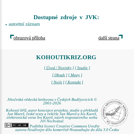
Dostupné zdroje v JVK:
autoritní záznam
obrazová příloha
další strana
KOHOUTIKRIZ.ORG
[ Úvod / Novinky ]
[ Studie ]
[ Obsah ]
[ Mapy ]
[ Najít ]
[ Kontakt ]
Jihočeská vědecká knihovna v Českých Budějovicích ©
2001-2026
Kohoutí kříž, autor koncepce projektu, studie a překladů
Jan Mareš, české texty a rešerše Jan Mareš a Ivo Kareš,
elektronická verze Ivo Kareš, návrh responzivního webu
Jiří Nechvátal.
Podléhá licenci Creative Commons Uveďte
autora-Neužívejte dílo komerčně-Nezasahujte do díla 3.0 Česko