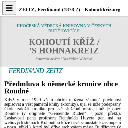
ZEITZ, Ferdinand (1878-?) - Kohoutikriz.org
JIHOČESKÁ VĚDECKÁ KNIHOVNA V ČESKÝCH
BUDĚJOVICÍCH
KOHOUTÍ KŘÍŽ /
'S HOHNAKREIZ
Šumavské ozvěny / Des Waldes Widerhall
FERDINAND ZEITZ
Předmluva k německé kronice obce
Roudné
Když v roce 1920 všem obcím uložena zákonná povinnost
sepisovat a vést pamětní knihy (kroniky), ujal se níže podepsaný
úkolu založit kroniku pro své služební místo, jímž je obec
Roudné (v originále "Gemeinde Ruden" - pozn. překl.).
Laskavostí pana profesora
Reinholda Huyera
(ten má na
webových stranách Kohoutího kříže i své samostatné zastoupení
- pozn. překl.), který byl dříve archivářem města Budějovice (v