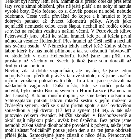
Tenkrát byl horký letní den. Maminka si přesto oblékla přes letní
šaty svoje zimní oblečení, přes ně ještě plášť a na nohy si nazula
vysoké boty. Bylo řečeno, co si člověk ponese na sobě, nebude
odebráno. Cesta vedla převážně do kopce a k hranici to bylo
dobrých patnáct až dvacet kilometrů pěšky. Abych jako
nejmladší nemusela celou cestu šlapat, nechali mě rodiče občas
se svézt na ručním vozíku s našimi věcmi. V Petrovicích (dříve
Peterswald) jsme přišli ke státní hranici, kde za ní ležela první
německá vesnice Hellendorf. Přes hranici už Češi nešli a nechali
nás svému osudu. V Německu tehdy nebyl ještě žádný sběrný
tábor, který by nás mohl přijmout a tak se odsunutí "ubytovali"
ve stodolách v okolí Hellendorfu. Když jsme tam přišli my,
praskaly už všechny ve švech, jelikož jsme sem dorazili až
druhým transportem.
Nevím, zda si dobře vzpomínám, ale myslím, že jsme jednu
nebo dvě noci přečkali právě v takové stodole, než jsme s naším
ručním vozíkem pokračovali dále. Tu a tam jsme cestovali na
nákladních vagonech. Další místo, kde se rodiče pokusili
uchytit, bylo město Bischofswerda u Horní Lužice (Kamenz in
der Lausitz). K tomu musím doplnit, že jsme během odsunu na
Schlossplatzu potkali tátovu mladší sestru s jejím mužem a
čtyřletým synem, kteří se k nám přidali spolu s naší ovdovělou
sousedkou a její dcerou (17 let) a synem (14 let). A tak nás
putovalo celkem dvanáct. Mužští zkoušeli v Bischofswerdě a
okolí najít nějakou práci, avšak bez úspěchu. Bez práce jsme
nemohli získat žádné dlouhodobé povolení k pobytu, takže jsme
mohli zůstat "oficiálně" pouze jeden den a na ten jsme obdrželi
příděl jídla. Samozřejmě jsme zůstali o něco déle. Přenocovali