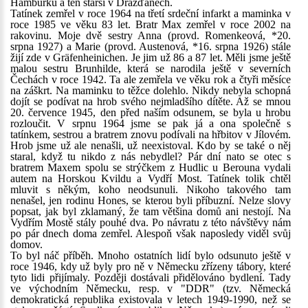
Hamburku a ten starší v Drážďanech.
Tatínek zemřel v roce 1964 na třetí srdeční infarkt a maminka v
roce 1985 ve věku 83 let. Bratr Max zemřel v roce 2002 na
rakovinu. Moje dvě sestry Anna (provd. Romenkeová, *20.
srpna 1927) a Marie (provd. Austenová, *16. srpna 1926) stále
žijí zde v Gräfenheinichen. Je jim už 86 a 87 let. Měli jsme ještě
malou sestru Brunhilde, která se narodila ještě v severních
Čechách v roce 1942. Ta ale zemřela ve věku rok a čtyři měsíce
na záškrt. Na maminku to těžce dolehlo. Nikdy nebyla schopná
dojít se podívat na hrob svého nejmladšího dítěte. Až se mnou
20. července 1945, den před naším odsunem, se byla u hrobu
rozloučit. V srpnu 1964 jsme se pak já a ona společně s
tatínkem, sestrou a bratrem znovu podívali na hřbitov v Jílovém.
Hrob jsme už ale nenašli, už neexistoval. Kdo by se také o něj
staral, když tu nikdo z nás nebydlel? Pár dní nato se otec s
bratrem Maxem spolu se strýčkem z Hudlic u Berouna vydali
autem na Horskou Kvildu a Vydří Most. Tatínek tolik chtěl
mluvit s někým, koho neodsunuli. Nikoho takového tam
nenašel, jen rodinu Hones, se kterou byli příbuzní. Nelze slovy
popsat, jak byl zklamaný, že tam většina domů ani nestojí. Na
Vydřím Mostě stály pouhé dva. Po návratu z této návštěvy nám
po pár dnech doma zemřel. Alespoň však naposledy viděl svůj
domov.
To byl náč příběh. Mnoho ostatních lidí bylo odsunuto ještě v
roce 1946, kdy už byly pro ně v Německu zřízeny tábory, které
tyto lidi přijímaly. Později dostávali přidělováno bydlení. Tady
ve východním Německu, resp. v "DDR" (tzv. Německá
demokratická republika existovala v letech 1949-1990, než se