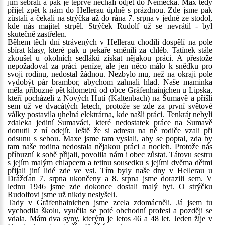
jim sebrali a pak je teprve nechali odjet do Německa. Max tedy
přijel zpět k nám do Hellerau úplně s prázdnou. Zde jsme pak
zůstali a čekali na strýčka až do rána 7. srpna v jedné ze stodol,
kde nás majitel strpěl. Strýček Rudolf už se nevrátil - byl
skutečně zastřelen.
Během těch dní strávených v Hellerau chodili dospělí na pole
sbírat klasy, které pak u pekaře směnili za chléb. Tatínek stále
zkoušel u okolních sedláků získat nějakou práci. A přestože
nepožadoval za práci peníze, ale jen něco málo k snědku pro
svoji rodinu, nedostal žádnou. Nezbylo mu, než na okraji pole
vydobýt pár brambor, abychom zahnali hlad. Naše maminka
měla příbuzné pět kilometrů od obce Gräfenhainichen u Lipska,
kteří pocházeli z Nových Hutí (Kaltenbach) na Šumavě a přišli
sem už ve dvacátých letech, protože se zde za první světové
války postavila uhelná elektrárna, kde našli práci. Tenkrát nebyli
zdaleka jediní Šumaváci, které nedostatek práce na Šumavě
donutil z ní odejít. Ještě že si adresu na ně rodiče vzali při
odsunu s sebou. Maxe jsme tam vyslali, aby se poptal, zda by
tam naše rodina nedostala nějakou práci a nocleh. Protože nás
příbuzní k sobě přijali, povolila nám i obec zůstat. Tátovu sestru
s jejím malým chlapcem a tetinu sousedku s jejími dvěma dětmi
přijali jiní lidé zde ve vsi. Tím byly naše dny v Hellerau u
Drážďan 7. srpna ukončeny a 8. srpna jsme dorazili sem. V
lednu 1946 jsme zde dokonce dostali malý byt. O strýčku
Rudolfovi jsme už nikdy neslyšeli.
Tady v Gräfenhainichen jsme zcela zdomácněli. Já jsem tu
vychodila školu, vyučila se poté obchodní profesi a později se
vdala. Mám dva syny, kterým je letos 46 a 48 let. Jeden žije v