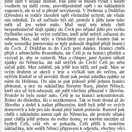
jsme opět v nějaké stodole. Pak jsme se museli vydat s naším
vozíkem na další cestu, pravděpodobně opět i na nákladních
vagonech, ale to už si přesně nevybavuji. V Hellerau u Drážďan
(Dresden) se rodiče zkoušeli opět všemožné uchytit, ale všude
nás odmítali. To už začínalo být zlé, protože k jídlu jsme toho
měli už jen velmi málo. Muž mojí tety tehdy chtěl
bezpodmínečně dojít zpátky do Čech pro nějaké jídlo pro svého
čtyřletého syna ke svým rodičům, kteří ještě nebyli zařazeni do
odsunu. Max, náš strýc a čtrnáctiletý syn paní Austen (tak se
naše sousedka jmenovala) se tedy pokusili ilegálně přejít hranici
do Čech. Z Drážďan to do Čech není daleko. Hranici chtěli
přejít z německého Rosenthalu, ale Češi je na hranici přistihli a
vyzvali je, aby se zastavili. Max a chlapec paní Austen utíkali
zpátky do Německa, ale náš strýček do Čech! Češi po něm
začali pálit. Max zahlédl, jak ještě kus běží, než padl. Max se
svým druhem se ukryli v lese a vyčkali tam do večera, ale
strýček Rudolf se už nevrátil. Bratr pak poslal mladíka zpátky za
námi do Hellerau. On sám se pak pokusil ještě jednou hranici
překonat, a sice na náklaďáku řízeném Rusy, plném Němců,
kteří sice už byli odsunuti, ale měli všechny příbuzné v Jílovém.
Protože to bylo ruské auto, Češi je na hranici nekontrolovali.
Bráno do důsledku, šlo o nezákonnost. Tak se bratr dostal až do
Jílového a došel k našim příbuzným, kteří byli ještě ve svých
domovech a kde pro nás dostal plný batoh potravin. Rusové pak
chtěli s nákladním autem zpět do Německa, ale protože nějaká
paní chtěla ještě jednou do svého domu, ve kterém mezitím už
bydleli Češi, celá věc se pokazila. Češi přišli k ruskému
náklaďáku, kde seděli Němci připravení k odjezdu, všechny věci