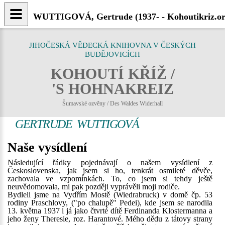
WUTTIGOVÁ, Gertrude (1937- - Kohoutikriz.o
JIHOČESKÁ VĚDECKÁ KNIHOVNA V ČESKÝCH
BUDĚJOVICÍCH
KOHOUTÍ KŘÍŽ /
'S HOHNAKREIZ
Šumavské ozvěny / Des Waldes Widerhall
GERTRUDE WUTTIGOVÁ
Naše vysídlení
Následující řádky pojednávají o našem vysídlení z
Československa, jak jsem si ho, tenkrát osmileté děvče,
zachovala ve vzpomínkách. To, co jsem si tehdy ještě
neuvědomovala, mi pak později vyprávěli moji rodiče.
Bydleli jsme na Vydřím Mostě (Wiedrabruck) v domě čp. 53
rodiny Praschlovy, ("po chalupě" Pedei), kde jsem se narodila
13. května 1937 i já jako čtvrté dítě Ferdinanda Klostermanna a
jeho ženy Theresie, roz. Harantové. Mého dědu z tátovy strany