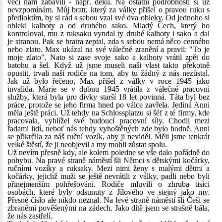
věcí nám zabavili - např. deku. Na ostatní podrobnosti si už
nevzpomínám. Můj bratr, který za války přišel o pravou ruku s
předloktím, by si rád s sebou vzal své dva obleky. Od jednoho si
oblekl kalhoty a od druhého sako. Mladý Čech, který ho
kontroloval, mu z ruksaku vyndal ty druhé kalhoty i sako a dal
je stranou. Pak se bratra zeptal, zda s sebou nemá něco cenného
nebo zlato. Max ukázal na své válečné zranění a pravil: "To je
moje zlato". Nato si zase svoje sako a kalhoty vrátil zpět do
batohu a šel. Když už jsme museli naši vlast takto překotně
opustit, trvali naši rodiče na tom, aby tu žádný z nás nezůstal.
Jak už bylo řečeno, Max přišel z války v roce 1945 jako
invalida. Marie se v dubnu 1945 vrátila z válečné pracovní
služby, která byla pro dívky starší 18 let povinná. Táta byl bez
práce, protože se jeho firma hned po válce zavřela. Jediná Anni
měla ještě práci. Už tehdy na Schlossplatzu si šéf z té firmy, kde
pracovala, vyhlížel své budoucí pracovní síly. Chodil mezi
řadami lidí, neboť nás tehdy vyhoštěných zde bylo hodně. Anni
se přikrčila za náš ruční vozík, aby ji neviděl. Měli jsme tenkrát
velké štěstí, že ji neobjevil a my mohli zůstat spolu.
Už nevím přesně kdy, ale kolem poledne se vše dalo pořádně do
pohybu. Na pravé straně náměstí šli Němci s dětskými kočárky,
ručními vozíky a ruksaky. Mezi nimi ženy s malými dětmi a
kočárky, jejichž muži se ještě nevrátili z války, padli nebo byli
přinejmenším pohřešováni. Rodiče mluvili o zhruba tisíci
osobách, které byly odsunuty z Jílového ve stejný jako my.
Přesné číslo ale nikdo neznal. Na levé straně náměstí šli Češi se
zbraněmi pověšenými na zádech. Jako dítě jsem se strašně bála,
že nás zastřelí.