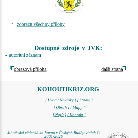
zobrazit všechny přílohy
Dostupné zdroje v JVK:
autoritní záznam
obrazová příloha
další strana
KOHOUTIKRIZ.ORG
[ Úvod / Novinky ]
[ Studie ]
[ Obsah ]
[ Mapy ]
[ Najít ]
[ Kontakt ]
Jihočeská vědecká knihovna v Českých Budějovicích ©
2001-2026