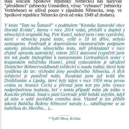
stala součástí Spolkové republiky Německo) nás nazývali
"přesídlenci" (německy Umsiedler), výraz "vyhnanci" (německy
Vertriebene) se užíval pouze v západním Německu, resp. ve
Spolkové republice Německo (trvá od roku 1949 až dodnes).
V knize "Tam na Šumavě" s podtitulem "Kronika šumavské obce
Horská Kvilda", kterou v roce 2014 vydal, přeložil a doplnil z
německých originálů Ing. Petr Kuncl, nalezl jsem i toto vyprávění,
které v německy psané knize, vyšlé o 10 let dříve, nebylo
zastoupeno. Poněvadž je doprovázeno vlastnoručním podpisem
autorky původního německého textu, měl překladatel v ruce
zřejmě opravdu autentické, rokem 2013 datované (vypočetl jsem
ten rok podle blahopřání k narozeninám Gertrudiných sester v
krajanském měsíčníku Hoam!, jehož vydavatelem je sdružení
Deutscher Böhmerwaldbund) svědectví o osudu rodiny, která byla
vysídlena do tzv. východní zóny poválečného Německa. A těch
svědectví je poměrně málo. Neodolal jsem (už kvůli těm
Drážďanům a Lipsku, které byly kdysi v roce 1959 mou prvou
cestou za hranice Čech) a převzal jsem text pro jeho vysoce
nadprůměrnou hodnotu, byť v tomto případě mám jde toliko o
Kunclův překlad. Snad o paní Gertrude ještě bohdá uslyším, když
už toho o sobě pověděla cenného dost. Vlastně je ten příběh
taková Babička Boženy Němcové naruby (... odstěhujeme se za
babičkou do Jílového... )...
- - - - -
* Vydří Most, Kvilda