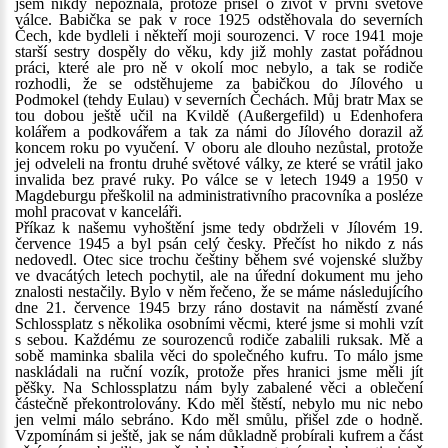
jsem nikdy nepoznala, protože přišel o život v první světové
válce. Babička se pak v roce 1925 odstěhovala do severních
Čech, kde bydleli i někteří moji sourozenci. V roce 1941 moje
starší sestry dospěly do věku, kdy již mohly zastat pořádnou
práci, které ale pro ně v okolí moc nebylo, a tak se rodiče
rozhodli, že se odstěhujeme za babičkou do Jílového u
Podmokel (tehdy Eulau) v severních Čechách. Můj bratr Max se
tou dobou ještě učil na Kvildě (Außergefild) u Edenhofera
kolářem a podkovářem a tak za námi do Jílového dorazil až
koncem roku po vyučení. V oboru ale dlouho nezůstal, protože
jej odveleli na frontu druhé světové války, ze které se vrátil jako
invalida bez pravé ruky. Po válce se v letech 1949 a 1950 v
Magdeburgu přeškolil na administrativního pracovníka a posléze
mohl pracovat v kanceláři.
Příkaz k našemu vyhoštění jsme tedy obdrželi v Jílovém 19.
července 1945 a byl psán celý česky. Přečíst ho nikdo z nás
nedovedl. Otec sice trochu češtiny během své vojenské služby
ve dvacátých letech pochytil, ale na úřední dokument mu jeho
znalosti nestačily. Bylo v něm řečeno, že se máme následujícího
dne 21. července 1945 brzy ráno dostavit na náměstí zvané
Schlossplatz s několika osobními věcmi, které jsme si mohli vzít
s sebou. Každému ze sourozenců rodiče zabalili ruksak. Mě a
sobě maminka sbalila věci do společného kufru. To málo jsme
naskládali na ruční vozík, protože přes hranici jsme měli jít
pěšky. Na Schlossplatzu nám byly zabalené věci a oblečení
částečně překontrolovány. Kdo měl štěstí, nebylo mu nic nebo
jen velmi málo sebráno. Kdo měl smůlu, přišel zde o hodně.
Vzpomínám si ještě, jak se nám důkladně probírali kufrem a část