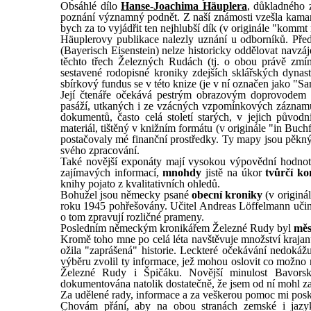
Obsáhlé dílo
Hanse-Joachima Häuplera
, důkladného 
poznání významný podnět. Z naší známosti vzešla kamará
bych za to vyjádřit ten nejhlubší dík (v originále "kom
Häuplerovy publikace nalezly uznání u odborníků. Př
(Bayerisch Eisenstein) nelze historicky oddělovat navzá
těchto třech Železných Rudách (tj. o obou právě zmín
sestavené rodopisné kroniky zdejších sklářských dynas
sbírkový fundus se v této knize (je v ní označen jako "
Její čtenáře očekává pestrým obrazovým doprovodem il
pasáží, utkaných i ze vzácných vzpomínkových záznamů
dokumentů, často celá století starých, v jejich původ
materiál, tištěný v knižním formátu (v originále "in Buc
postačovaly mé finanční prostředky. Ty mapy jsou pěkný
svého zpracování.
Také novější exponáty mají vysokou výpovědní hodnot
zajímavých informací,
mnohdy
jistě na úkor
tvůrčí ko
knihy pojato z kvalitativních ohledů.
Bohužel jsou německy psané
obecní kroniky
(v originál
roku 1945 pohřešovány. Učitel Andreas Löffelmann učini
o tom zpravují rozličné prameny.
Posledním německým kronikářem Železné Rudy byl
měs
Kromě toho mne po celá léta navštěvuje množství kraja
ožila "zaprášená" historie. Leckteré očekávání nedokáž
výběru zvolil ty informace, jež mohou oslovit co možno
Železné Rudy i Špičáku. Novější minulost Bavorsk
dokumentována natolik dostatečně, že jsem od ní mohl z
Za udělené rady, informace a za veškerou pomoc mi posk
Chovám přání, aby na obou stranách zemské i jazyk