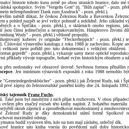
znalce historie tohoto kusu země po obou stranách hranice, dalo mé 
dská spolupráce. Svým "Vergelts Gott" (tj. "Bůh zaplať" - pozn. překl
mt mein tiefempfundener Dank zum Ausdruck" - pozn. překl.).
edevším nabídl důkaz, že českou Železnou Rudu a Bavorskou Želez
jem a pohled nazpět se jeví velice pohnutě a neklidně. Jeho základní 
ěných a o Špičáku - pozn. překl.), o sklárnách onoho regionu, jak
tií jsou čímsi jedinečným a neopakovatelným. Häuplerovo životní dí
Sammlung Wudy" - pozn. překl.) vědomě propojily.
ustrovaný koberec (v originále "Fleckerlteppich" - pozn. překl.) t
. Číslování výstavního katalogu z roku 1988 je zachováno. Kopie ar
ní velikosti jsem pořídil pro tuto dokumentaci s velikými obtážemi
hformat gepreßt" - pozn. překl.), vykazuje samy meze optické reprodukc
mi příklady vývoje topografie, bohaté svým historickým obsahem a ná
u přes nedostatky své obrazové úrovně. Sevřenou formou přináším 
ncepce
. Jen minimum výstavních exponátů z roku 1988 nemohlo být
e "
Gemeindegedenkbücher" - pozn. překl.) jak Železné Rudy, tak i Šp
l prvé zápisy do železnorudské pamětní knihy dne 24. listopadu 1892,
tský tajemník
Franz Fuchs
.
nů. Také jsem byl mnohými z nich přijat k rozhovoru. V obou případe
u ovšem přes značný rozsah této knihy naplnit. Z bohatého materiálu 
 největší okruh zájemců a zprostředkovat mnohostranný a mnohovrstev
é Železné Rudy je díky demokratické státní formě Spolkové re
achovat maximální odstup.
ytnutou budiž vysloven těm, kdo na tom mají zásluhu, srdečný dík.
ové hranice tato kniha vnesla do povědomí naší doby historicko