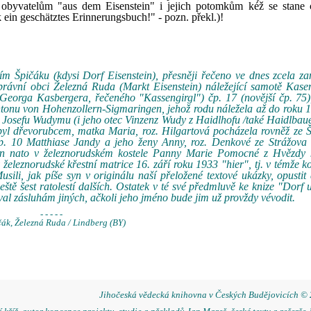
byvatelům "aus dem Eisenstein" i jejich potomkům kéž se stane 
k ein geschätztes Erinnerungsbuch!" - pozn. překl.)!
m Špičáku (kdysi Dorf Eisenstein), přesněji řečeno ve dnes zcela za
rávní obci Železná Ruda (Markt Eisenstein) náležející samotě Kasen
 Georga Kasbergera, řečeného "Kassengirgl") čp. 17 (novější čp. 75)
tonu von Hohenzollern-Sigmaringen, jehož rodu náležela až do roku 
 Josefu Wudymu (i jeho otec Vinzenz Wudy z Haidlhofu /také Haidlbau
byl dřevorubcem, matka Maria, roz. Hilgartová pocházela rovněž ze 
p. 10 Matthiase Jandy a jeho ženy Anny, roz. Denkové ze Strážova 
 den nato v železnorudském kostele Panny Marie Pomocné z Hvězdy
leznorudské křestní matrice 16. září roku 1933 "hier", tj. v témže ko
usili, jak píše syn v originálu naší přeložené textové ukázky, opusti
eště šest ratolestí dalších. Ostatek v té své předmluvě ke knize "Dorf
al zásluhám jiných, ačkoli jeho jméno bude jim už provždy vévodit.
- - - - -
čák, Železná Ruda / Lindberg (BY)
Jihočeská vědecká knihovna v Českých Budějovicích ©