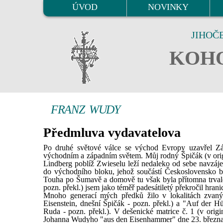
ÚVOD
NOVINKY
JIHOČ
KOHO
FRANZ WUDY
Předmluva vydavatelova
Po druhé světové válce se východ Evropy uzavřel Záp
východním a západním světem. Můj rodný Špičák (v origi
Lindberg poblíž Zwieselu leží nedaleko od sebe navzáje
do východního bloku, jehož součástí Československo b
Touha po Šumavě a domově tu však byla přítomna trvale
pozn. překl.) jsem jako téměř padesátiletý překročil hranic
Mnoho generací mých předků žilo v lokalitách zva
Eisenstein, dnešní Špičák - pozn. překl.) a "Auf der H
Ruda - pozn. překl.). V dešenické matrice č. 1 (v origi
Johanna Wudyho "aus den Eisenhammer" dne 23. března r