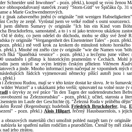
 "der Schneider und Inwohner" - pozn. překl.), koupil se svou ženou Ma
ince obhospodařovaný stateček zvaný "Storn-Gütl" ve Špičáku čp. 31 st
d Hanse a Marie Gschwendnerových.
mi z jinak zabaveného jmění (v originále "mit wenigen Habseligkeiten"
áni Čechy ze země. Vyrůstal jsem ve velké rodině s osmi sourozenci. 
stal jsem dítětem Šumavy (v originále "Ich bin ein Kind vom Bö
richa Bruckdorfera, samostatně, a to i s ní jako textovou ukázkou zast
. Od té doby, co jsem odešel do důchodu, mohu se díky své ženě Res
udska (v originále "Vergangenheit des Eisensteiner Tales" - pozn. překl.
pozn. překl.) mě vedl krok za krokem do minulosti tohoto horského 
zn. překl.). Mnohé mi znělo cize (v originále "wie die Namen von 'bö
h říká "španělská vesnice" - pozn. překl.) a lecčemu jsme vůbec
990 usnadněn i přístup k historickým pramenům v Čechách. Mohl 
hodin jsem strávil se svým letitým českým přítelem
Vilémem Kudrl
 Klatovech a jinde. Mnoho informací jsem načerpal ze vzpomínek mých
následujících řádcích vyjmenovaní německy píšící autoři jsou i sa
 překl.)
m i Železnou Rudou, mají se v této knize dostat ke slovu. Je to šumavs
ilder Wurzel" a s ukázkami jeho veršů; spisovatel na volné noze (v o
radl
s úryvky ze své práce "In den Tagen der sudetendeutschen Befr
svobození na Železnorudsku" - pozn. překl.); učitel, starosta a lite
nstein im Laufe der Geschichte (tj. "Železná Ruda v průběhu dějin"
orském Řezně (Regensburg); hudebník
Friedrich Bruckdorfer
, Ing.
E
sezení" - pozn. překl.)
Alois Hilgart
, řečený Hausbauernlois, s jejic
 a obrazových materiálů chci umožnit pohled nazpět tam (v originále
 nabízela ke spatření našim rodičům a prarodičům. Čtenář by měl získa
k nad jeho ztrátou.