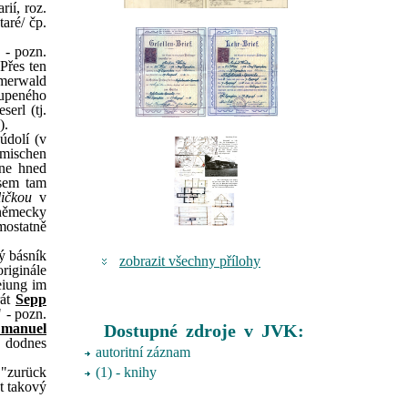
rií, roz.
aré/ čp.
 - pozn.
Přes ten
hmerwald
oupeného
erl (tj.
).
údolí (v
hmischen
 ne hned
jsem tam
ičkou
v
 německy
mostatně
ký básník
zobrazit všechny přílohy
riginále
eiung im
rát
Sepp
 - pozn.
Dostupné zdroje v JVK:
manuel
h dodnes
autoritní záznam
(1) - knihy
 "zurück
t takový