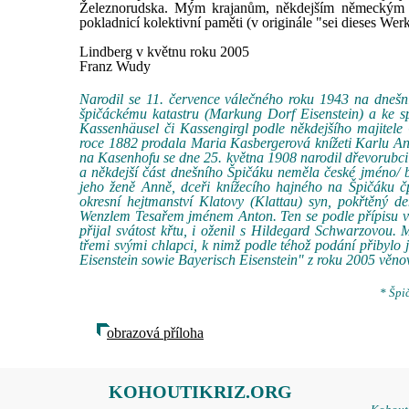
Železnorudska. Mým krajanům, někdejším německým o
pokladnicí kolektivní paměti (v originále "sei dieses Wer
Lindberg v květnu roku 2005
Franz Wudy
Narodil se 11. července válečného roku 1943 na dnešní
špičáckému katastru (Markung Dorf Eisenstein) a ke sp
Kassenhäusel či Kassengirgl podle někdejšího majitele
roce 1882 prodala Maria Kasbergerová knížeti Karlu An
na Kasenhofu se dne 25. května 1908 narodil dřevorubci
a někdejší část dnešního Špičáku neměla české jméno/ 
jeho ženě Anně, dceři knížecího hajného na Špičáku č
okresní hejtmanství Klatovy (Klattau) syn, pokřtěný
Wenzlem Tesařem jménem Anton. Ten se podle přípisu v že
přijal svátost křtu, i oženil s Hildegard Schwarzovou. M
třemi svými chlapci, k nimž podle téhož podání přibylo j
Eisenstein sowie Bayerisch Eisenstein" z roku 2005 věnov
* Špi
obrazová příloha
KOHOUTIKRIZ.ORG