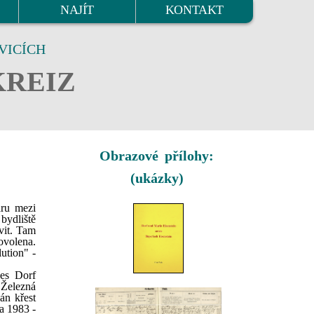
NAJÍT
KONTAKT
VICÍCH
KREIZ
Obrazové přílohy:
(ukázky)
áru mezi
bydliště
vit. Tam
ovolena.
ution" -
es Dorf
 Železná
án křest
a 1983 -