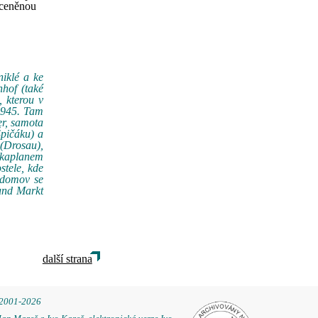
ceněnou
niklé a ke
hof (také
, kterou v
1945. Tam
er, samota
Špičáku) a
(Drosau),
 kaplanem
stele, kde
t domov se
 und Markt
další strana
 2001-2026