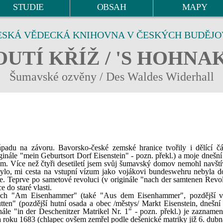
STUDIE
OBSAH
MAPY
ESKÁ VĚDECKÁ KNIHOVNA V ČESKÝCH BUDĚJO
UTÍ KŘÍŽ / 'S HOHNA
Šumavské ozvěny / Des Waldes Widerhall
adu na závoru. Bavorsko-české zemské hranice tvořily i dělící č
nále "mein Geburtsort Dorf Eisenstein" - pozn. překl.) a moje dnešní 
m. Více než čtyři desetiletí jsem svůj šumavský domov nemohl navští
ylo, mi cesta na vstupní vízum jako vojákovi bundeswehru nebyla d
. Teprve po sametové revoluci (v originále "nach der samtenen Revol
e do staré vlasti.
ných "Am Eisenhammer" (také "Aus dem Eisenhammer", pozdější v
ütten" (pozdější hutní osada a obec /městys/ Markt Eisenstein, dnešní
nále "in der Deschenitzer Matrikel Nr. 1" - pozn. překl.) je zaznamen
oku 1683 (chlapec ovšem zemřel podle dešenické matriky již 6. dubn