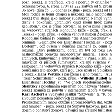
pozn. překl.). Ti prapředci, krejčí a podruh (v originále
Schreinerovou, 6. srpna 1704 za 222 zlatých od 9. pros
36 nové (dům čp. 35 dodnes existuje - pozn. překl.) o
Moji rodiče se třemi chlapci a několika málo nicotnost
překl.) byli stejně jako miliony sudetských Němců vyhn
drsný a pokořující uprchlický osud říkám hrdě: zů
geblieben.", což je přímé odvolání na slova písně Fried
na webových stranách Kohoutího kříže - pozn. překl.)
Terezka - pozn. překl.) a dětem věnovat historii Železnor
Rodopisné bádání (v originále "die Ahnenforschung" - 
originále "Geschichte des Eisensteiner Hochtales" - po
Dörfern'", což ovšem v němčině znamená to, čemu Čec
rozuměl. Díky politickému obratu mi byl od roku 1
nashromáždit opravdu mnohotvárný materiál. Tisíce 
archivech, knihovnách a antikvariátech v Praze, Plzni,
mluvících či píšících šumavských krajanů (všichni v 
zastoupeni na webových stranách Kohoutího kříže - pozn.
Současníci této epochy, kteří jsou úzce spjati se Špičáke
a prozaik
Hans Watzlik
s pasážemi z jeho románu "Aus w
"freier Schriftsteller" - pozn. překl.)
Wilhelm Rudolf G
Eisensteiner Hochtal" (tj. "Ve dnech sudetoněmeckého o
Skalitzky
s pojednáním sepsaným pod názvem "Markt Eise
překl.) zpaměti za pobytu v internačním táboře v bav
Karl Ascherl
a vydavatel sešitků "Sitzweile" tj. "K po
živoucím pokladem písňových záznamů.
Prostřednictvím mnou obtížně shromážděných dat, textů
und hinüber" - pozn. překl.) na Šumavu takovou, jaká se
dojem o bohatství domova, dávající mu zřetelně tušit stes