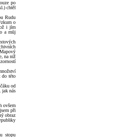
touze po
.) chtěl
nou Rudu
výzkum o
ož i jím
lo a můj
extových
chivních
. Mapový
e, na niž
zorností
množství
 do této
ičáku od
 jak nás
ch ovšem
jsem při
ný obraz
publiky
u stopu