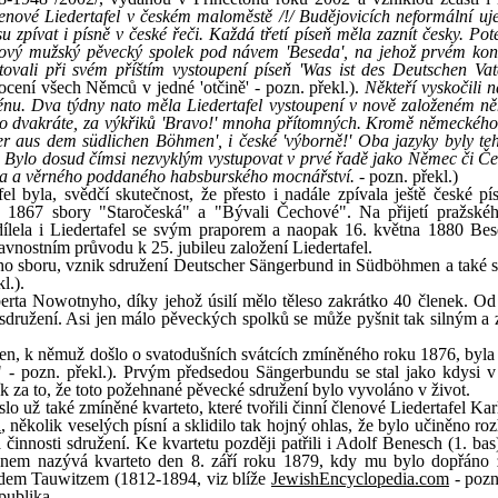
lenové Liedertafel v českém maloměstě /!/ Budějovicích neformální uj
zpívat i písně v české řeči. Každá třetí píseň měla zaznít česky. Poté
í nový mužský pěvecký spolek pod návem 'Beseda', na jehož prvém kon
otovali při svém příštím vystoupení píseň 'Was ist des Deutschen Vat
cení všech Němců v jedné 'otčině' - pozn. překl.).
Někteří vyskočili 
 scénu. Dva týdny nato měla Liedertafel vystoupení v nově založeném 
 po dvakráte, za výkřiků 'Bravo!' mnoha přítomných. Kromě německého
ger aus dem südlichen Böhmen', i české 'výborně!' Oba jazyky byly teh
 Bylo dosud čímsi nezvyklým vystupovat v prvé řadě jako Němec či Če
na a věrného poddaného habsburského mocnářství.
- pozn. překl.)
l byla, svědčí skutečnost, že přesto i nadále zpívala ještě české pí
 1867 sbory "Staročeská" a "Bývali Čechové". Na přijetí pražské
ílela i Liedertafel se svým praporem a naopak 16. května 1880 Be
nostním průvodu k 25. jubileu založení Liedertafel.
ého sboru, vznik sdružení Deutscher Sängerbund in Südböhmen a také 
l.).
erta Nowotnyho, díky jehož úsilí mělo těleso zakrátko 40 členek. Od
sdružení. Asi jen málo pěveckých spolků se může pyšnit tak silným a
n, k němuž došlo o svatodušních svátcích zmíněného roku 1876, byla
t" - pozn. překl.). Prvým předsedou Sängerbundu se stal jako kdysi v
ík za to, že toto požehnané pěvecké sdružení bylo vyvoláno v život.
slo už také zmíněné kvarteto, které tvořili činní členové Liedertafel Ka
a
, několik veselých písní a sklidilo tak hojný ohlas, že bylo učiněno ro
 činnosti sdružení. Ke kvartetu později patřili i Adolf Benesch (1. ba
dnem nazývá kvarteto den 8. září roku 1879, kdy mu bylo dopřáno 
ardem Tauwitzem (1812-1894, viz blíže
JewishEncyclopedia.com
- pozn
publika.