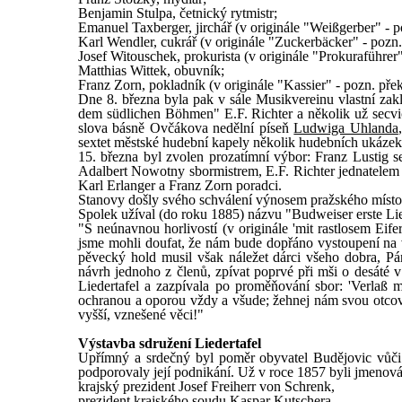
Benjamin Stulpa, četnický rytmistr;
Emanuel Taxberger, jirchář (v originále "Weißgerber" - po
Karl Wendler, cukrář (v originále "Zuckerbäcker" - pozn. 
Josef Witouschek, prokurista (v originále "Prokuraführer" 
Matthias Wittek, obuvník;
Franz Zorn, pokladník (v originále "Kassier" - pozn. přek
Dne 8. března byla pak v sále Musikvereinu vlastní zaklá
dem südlichen Böhmen" E.F. Richter a několik už secvi
slova básně Ovčákova nedělní píseň
Ludwiga Uhlanda
sextet městské hudební kapely několik hudebních ukázek
15. března byl zvolen prozatímní výbor: Franz Lustig se 
Adalbert Nowotny sbormistrem, E.F. Richter jednatelem (
Karl Erlanger a Franz Zorn poradci.
Stanovy došly svého schválení výnosem pražského místodr
Spolek užíval (do roku 1885) názvu "Budweiser erste Lie
"S neúnavnou horlivostí (v originále 'mit rastlosem Eife
jsme mohli doufat, že nám bude dopřáno vystoupení na veř
pěvecký hold musil však náležet dárci všeho dobra, P
návrh jednoho z členů, zpívat poprvé při mši o desáté v
Liedertafel a zazpívala po proměňování sbor: 'Verlaß 
ochranou a oporou vždy a všude; žehnej nám svou otcovs
vyšší, vznešené věci!"
Výstavba sdružení Liedertafel
Upřímný a srdečný byl poměr obyvatel Budějovic vůči 
podporovaly její podnikání. Už v roce 1857 byli jmenován
krajský prezident Josef Freiherr von Schrenk,
prezident krajského soudu Kaspar Kutschera,