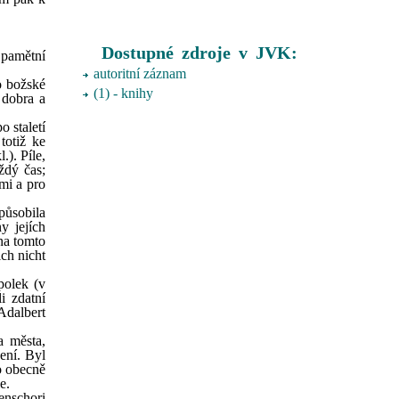
Dostupné zdroje v JVK:
 pamětní
autoritní záznam
o božské
(1) - knihy
 dobra a
 staletí
totiž ke
). Píle,
ždý čas;
mi a pro
 působila
y jejích
na tomto
ich nicht
polek (v
i zdatní
Adalbert
a města,
ení. Byl
o obecně
e.
enschori