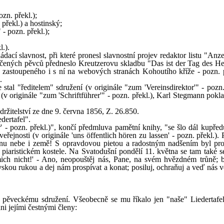
zn. překl.);
překl.) a hostinský;
- pozn. překl.);
l.).
dací slavnost, při které pronesl slavnostní projev redaktor listu "Anz
čených pěvců předneslo Kreutzerovu skladbu "Das ist der Tag des He
, zastoupeného i s ní na webových stranách Kohoutího kříže - pozn. p
.
stal "ředitelem" sdružení (v originále "zum 'Vereinsdirektor'" - pozn.
v originále "zum 'Schriftführer'" - pozn. překl.), Karl Stegmann pokl
žitelství ze dne 9. června 1856, Z. 26.850.
dertafel".
r' - pozn. překl.)", končí předmluva pamětní knihy, "se šlo dál kupřed
ejnosti (v originále 'uns öffentlich hören zu lassen' - pozn. překl.).
ánu nebe i země! S opravdovou pietou a radostným nadšením byl prot
 piaristickém kostele. Na Svatodušní pondělí 11. května se tam také se
mich nicht!' - Ano, neopouštěj nás, Pane, na svém hvězdném trůně; 
kou rukou a dej nám prospívat a konat; posiluj, ochraňuj a veď nás v
pěveckému sdružení. Všeobecně se mu říkalo jen "naše" Liedertafe
i jejími čestnými členy: