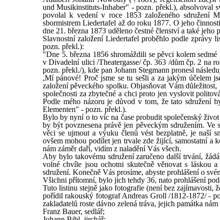
und Musikinstituts-Inhaber" - pozn. překl.), absolvoval 
povolal k vedení v roce 1853 založeného sdružení M
sbormistrem Liedertafel až do roku 1877. O jeho činnost
dne 21. března 1873 uděleno čestné členství a také jeho p
Slavnostní založení Liedertafel proběhlo podle zprávy 
pozn. překl.):
"Dne 5. března 1856 shromáždili se pěvci kolem sedmé h
v Divadelní ulici /Theatergasse/ čp. 363 /dům čp. 2 na ro
pozn. překl./), kde pan Johann Stegmann pronesl následuj
,Mí pánové! Proč jsme se tu sešli a za jakým účelem 
založení pěveckého spolku. Objasňovat Vám důležitost, 
společnosti za zbytečné a chci proto jen vyslovit politov
Podle mého názoru je důvod v tom, že tato sdružení byl
Elementen" - pozn. překl.).
Bylo by nyní o to víc na čase probudit společenský živo
by být povznesena právě jen pěveckým sdružením. Ve s
věci se ujmout a výuku členů vést bezplatně, je naší s
ovšem mohou podílet jen trvale zde žijící, samostatní a 
nám záměr daří, vidím z naladění Vás všech.
Aby bylo takovému sdružení zaručeno další trvání, žád
volné chvíle jsou ochotni skutečně věnovat s láskou 
sdružení. Konečně Vás prosíme, abyste prohlášení o svém
Všichni přítomní, bylo jich tehdy 36, nato prohlášení pod
Tuto listinu stejně jako fotografie (není bez zajímavosti
pořídil rakouský fotograf Andreas Groll /1812-1872/ - po
zakladatelů roste dávno zelená tráva, jejich památka nám
Franz Bauer, sedlář;
Johann Bibl, jirchář;