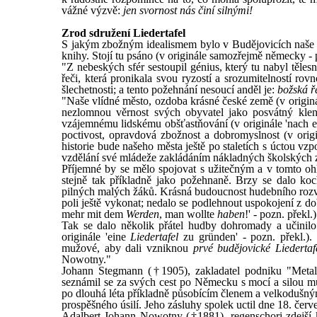
vážné výzvě:
jen svornost nás činí silnými!
Zrod sdružení Liedertafel
S jakým zbožným idealismem bylo v Budějovicích naše p
knihy. Stojí tu psáno (v originále samozřejmě německy - p
"Z nebeských sfér sestoupil génius, který tu nabyl těl
řeči, která pronikala svou ryzostí a srozumitelností ro
šlechetnosti; a tento požehnání nesoucí anděl je:
božská ř
"Naše vlídné město, ozdoba krásné české země (v originál
nezlomnou věrnost svých obyvatel jako posvátný kleno
vzájemnému lidskému obšťastňování (v originále 'nach e
poctivost, opravdová zbožnost a dobromyslnost (v origi
historie bude našeho města ještě po staletích s úctou vz
vzdělání své mládeže zakládáním nákladných školských za
Příjemné by se mělo spojovat s užitečným a v tomto oh
stejně tak příkladně jako požehnaně. Brzy se dalo koch
pilných malých žáků. Krásná budoucnost hudebního rozv
poli ještě vykonat; nedalo se podlehnout uspokojení z d
mehr mit dem
Werden
, man wollte
haben
!' - pozn. překl.)
Tak se dalo několik přátel hudby dohromady a učinilo
originále 'eine
Liedertafel
zu gründen' - pozn. překl.).
mužové, aby dali vzniknou
prvé budějovické Liedertaf
Nowotny."
Johann Stegmann (†1905), zakladatel podniku "Metall
seznámil se za svých cest po Německu s mocí a silou 
po dlouhá léta příkladně působícím členem a velkodušný
prospěšného úsilí. Jeho zásluhy spolek uctil dne 18. červ
Adalbert Johann Nowotny (†1881), regenschori zdejší k