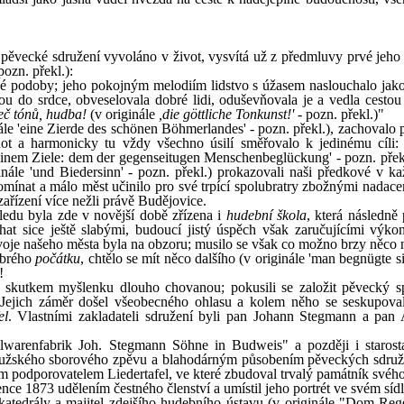
ěvecké sdružení vyvoláno v život, vysvítá už z předmluvy prvé jeho
ozn. překl.):
esné podoby; jeho pokojným melodiím lidstvo s úžasem naslouchalo jak
vnou do srdce, obveselovala dobré lidi, oduševňovala je a vedla cestou
eč tónů, hudba!
(v originále
,die göttliche Tonkunst!'
- pozn. překl.)"
e 'eine Zierde des schönen Böhmerlandes' - pozn. překl.), zachovalo po
t a harmonicky tu vždy všechno úsilí směřovalo k jedinému cíli: 
inem Ziele: dem der gegenseitugen Menschenbeglückung' - pozn. překl.
nále 'und Biedersinn' - pozn. překl.) prokazovali naši předkové v ka
pomínat a málo měst učinilo pro své trpící spolubratry zbožnými nadace
řízení více nežli právě Budějovice.
ledu byla zde v novější době zřízena i
hudební škola
, která následně
at sice ještě slabými, budoucí jistý úspěch však zaručujícími výkon
oje našeho města byla na obzoru; musilo se však co možno brzy něco 
obrého
počátku
, chtělo se mít něco dalšího (v originále 'man begnügte s
!
 skutkem myšlenku dlouho chovanou; pokusili se založit pěvecký s
 Jejich záměr došel všeobecného ohlasu a kolem něho se seskupoval
el
. Vlastními zakladateli sdružení byli pan Johann Stegmann a pan 
warenfabrik Joh. Stegmann Söhne in Budweis" a později i starost
mužského sborového zpěvu a blahodárným působením pěveckých sdruž
m podporovatelem Liedertafel, ve které zbudoval trvalý památník svéh
ence 1873 udělením čestného členství a umístil jeho portrét ve svém sídl
atedrály a majitel zdejšího hudebního ústavu (v originále "Dom-Reg