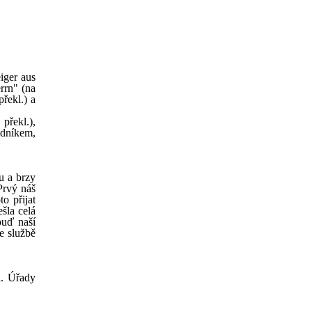
eiger aus
rrn" (na
řekl.) a
 překl.),
adníkem,
u a brzy
 Prvý náš
o přijat
šla celá
buď naší
e službě
l. Úřady