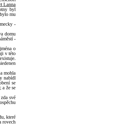
rt Lanna
otny byl
 bylo mu
ěmecky -
ova domu
náměstí -
ejména o
i v této
existuje.
hiedenen
 a mohla
y nabídl
obení se
; a že se
 zda své
rospěchu
du, které
a rovech