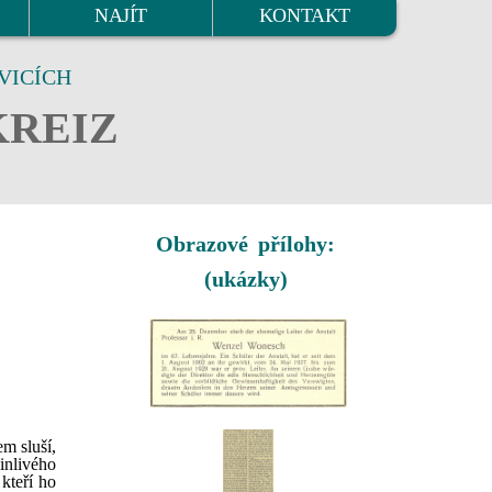
NAJÍT
KONTAKT
VICÍCH
KREIZ
Obrazové přílohy:
(ukázky)
m sluší,
činlivého
kteří ho