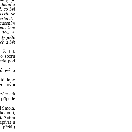
ednání o
, co byl
certu se
erland?'
nadšením
německém
 'Hoch!'
dy ještě
ch a být
sně. Tak
ho sboru
seda pod
sólového
 té doby
 zdatným
 zároveň
 případě
rl Smola,
zhodnutí,
s), Anton
zpívat u
. překl.)