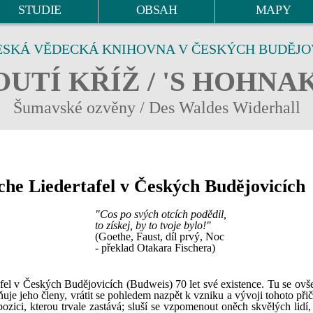
STUDIE
OBSAH
MAPY
ESKÁ VĚDECKÁ KNIHOVNA V ČESKÝCH BUDĚJO
UTÍ KŘÍŽ / 'S HOHNA
Šumavské ozvěny / Des Waldes Widerhall
che Liedertafel v Českých Budějovicích
"Cos po svých otcích podědil,
to získej, by to tvoje bylo!"
(Goethe, Faust, díl prvý, Noc
- překlad Otakara Fischera)
fel v Českých Budějovicích (Budweis) 70 let své existence. Tu se ovše
uje jeho členy, vrátit se pohledem nazpět k vzniku a vývoji tohoto při
zici, kterou trvale zastává; sluší se vzpomenout oněch skvělých lidí, 