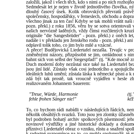
založili, jakož i všech těch, kdo s nimi a po nich rozhojňo
Sedmdesát let je nejen v životě jednotlivého člověka, n
dlouhý časový úsek. Kolik obrovských převratů právě 
společensky, hospodářsky, v řemeslech, obchodu a doprav
všechno jinak za ten čas! Kdyby se tak mohli vrátit naši 
pozn. překl.) z roku 1856, věru by se sotva orientovali
našich nervózně laděných, vždy čímsi rozčilených kru
originále "die Sangesbrüder" - pozn. překl.) z oněch let
nadále i v překladu jen ženského rodu - pozn. překl.) an
odplavil tolik toho, co jim bylo milé a vzácné.
A přece! Budějovická Liedertafel nezašla. Trvajíc v 
změněnými názory, přizpůsobit se jim, omládnout s nimi
bahnt sich von selbst der Siegespfad!" (tj. "Kde mocně zní
Duch moderní doby nezůstal sice také na Liedertafel be
jsou jiní lidé. Zůstalo však cosi jednotícího a spojujíc
ideálních luhů umění; zůstala láska k německé písni a k n
zdá být tak prostě, tak vroucně vyjádřen v hesl
realizovaném Johannem Sauerem:
"Treue, Würde, Harmonie
(tj
fehle frohen Sänger nie!"
kéž
To, co bychom rádi nabídli v následujících řádcích, nemů
několik obsáhlých svazků. Toto jsou jen zlomky úžasnéh
byl podroben bohatý archiv spolkových písemností: jeho
novinové výstřižky a jiné historické doklady a doku
příznivci Liedertafel obraz o vzniku, růstu a snažení spo
k radostné rozpomínce na to, co mohla spoluprožít, té 