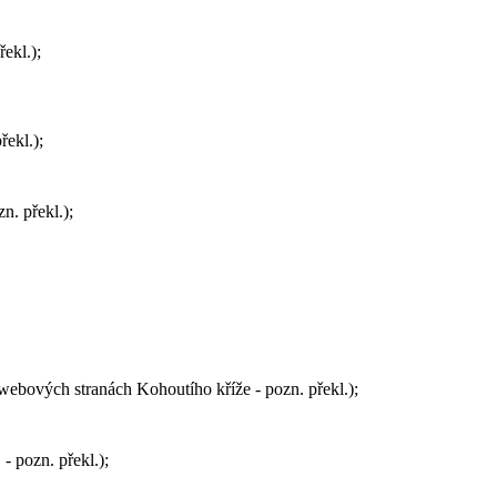
ekl.);
řekl.);
n. překl.);
 webových stranách Kohoutího kříže - pozn. překl.);
- pozn. překl.);