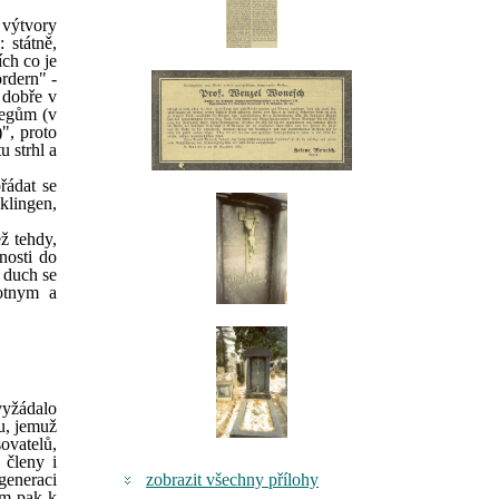
 výtvory
 státně,
ch co je
ordern" -
 dobře v
legům (v
)", proto
u strhl a
řádat se
klingen,
ž tehdy,
nnosti do
ý duch se
otnym a
vyžádalo
u, jemuž
ovatelů,
 členy i
 generaci
zobrazit všechny přílohy
em pak k