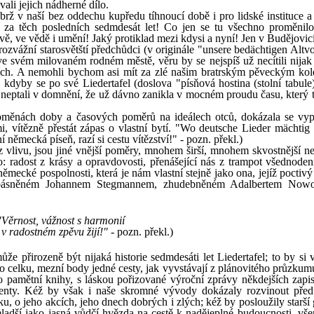
vali jejich nádherné dílo.
ýbrž v naší bez oddechu kupředu tíhnoucí době i pro lidské instituce a
za těch posledních sedmdesát let! Co jen se tu všechno proměnilo:
ě, ve vědě i umění! Jaký protiklad mezi kdysi a nyní! Jen v Budějovicí
rozvážní starosvětští předchůdci (v originále "unsere bedächtigen Altv
 ve svém milovaném rodném městě, věru by se nejspíš už necítili nijak
zích. A nemohli bychom asi mít za zlé našim bratrským pěveckým ko
, kdyby se po své Liedertafel (doslova "písňová hostina (stolní tabule
i neptali v domnění, že už dávno zanikla v mocném proudu času, který t
proměnách doby a časových poměrů na ideálech otců, dokázala se vyp
, vítězně přestát zápas o vlastní bytí. "Wo deutsche Lieder mächtig 
 německá píseň, razí si cestu vítězství!" - pozn. překl.)
z vlivu, jsou jiné vnější poměry, mnohem širší, mnohem skvostnější ne
ího: radost z krásy a opravdovosti, přenášející nás z trampot všednode
ěmecké pospolnosti, která je nám vlastní stejně jako ona, jejíž poctiv
e zbásněném Johannem Stegmannem, zhudebněném Adalbertem Now
."Věrnost, vážnost s harmonií
 v radostném zpěvu žijí!"
- pozn. překl.)
že přirozeně být nijaká historie sedmdesáti let Liedertafel; to by si 
o celku, mezní body jedné cesty, jak vyvstávají z plánovitého průzkum
 pamětní knihy, s láskou pořizované výroční zprávy někdejších zapis
menty. Kéž by však i naše skromné vývody dokázaly rozvinout před
lku, o jeho akcích, jeho dnech dobrých i zlých; kéž by posloužily starší
mladší jako jasná vůdčí hvězda na cestě k nadějeplné budoucnosti, vš