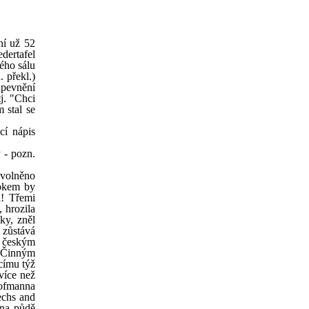
ní už 52
dertafel
ého sálu
 překl.)
upevnění
j. "Chci
 stal se
cí nápis
 - pozn.
zvolněno
rokem by
i! Třemi
 hrozila
ky, zněl
 zůstává
m českým
. Činným
címu týž
více než
Hofmanna
echs and
 na půdě