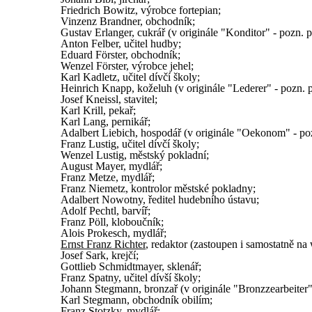
Friedrich Bowitz, výrobce fortepian;
Vinzenz Brandner, obchodník;
Gustav Erlanger, cukrář (v originále "Konditor" - pozn. př
Anton Felber, učitel hudby;
Eduard Förster, obchodník;
Wenzel Förster, výrobce jehel;
Karl Kadletz, učitel dívčí školy;
Heinrich Knapp, koželuh (v originále "Lederer" - pozn. p
Josef Kneissl, stavitel;
Karl Krill, pekař;
Karl Lang, pernikář;
Adalbert Liebich, hospodář (v originále "Oekonom" - poz
Franz Lustig, učitel dívčí školy;
Wenzel Lustig, městský pokladní;
August Mayer, mydlář;
Franz Metze, mydlář;
Franz Niemetz, kontrolor městské pokladny;
Adalbert Nowotny, ředitel hudebního ústavu;
Adolf Pechtl, barvíř;
Franz Pöll, kloboučník;
Alois Prokesch, mydlář;
Ernst Franz Richter
, redaktor (zastoupen i samostatně na
Josef Sark, krejčí;
Gottlieb Schmidtmayer, sklenář;
Franz Spatny, učitel dívší školy;
Johann Stegmann, bronzař (v originále "Bronzzearbeiter" 
Karl Stegmann, obchodník obilím;
Franz Stotzky, mydlář;