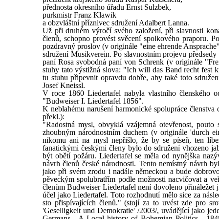
přednosta okresního úřadu Ernst Sulzbek,
purkmistr Franz Klawik
a obzvláštní příznivec sdružení Adalbert Lanna.
Už při druhém výročí svého založení, při slavnosti kon
členů, schopno provést svěcení spolkového praporu. Po 
pozdravný proslov (v originále "eine ehrende Ansprache'"
sdružení Musikverein. Po slavnostním projevu předsedy L
paní Rosa svobodná paní von Schrenk (v originále "Frei
stuhy tato výstižná slova: "Ich will das Band recht fes
tu stuhu připevnit opravdu dobře, aby také toto sdruže
Josef Kneissl.
V roce 1860 Liedertafel nabyla vlastního členského o
"Budweiser I. Liedertafel 1856".
K neblahému narušení harmonické spolupráce členstva 
překl.):
"Radostná mysl, obvyklá vzájemná otevřenost, pouto sv
zhoubným národnostním duchem (v originále 'durch einen
nikomu ani na mysl nepřišlo, že by se píseň, ten líbe
fanatickými českými členy bylo do sdružení vhozeno jablk
být obětí požáru. Liedertafel se měla od nynějška nazý
návrh členů české národnosti. Tento nemístný návrh byl
jako při svém zrodu i nadále německou a bude dobrovo
pěveckým spolubratřím podle možnosti nacvičovat a veř
členům Budweiser Liedertafel není dovoleno přináležet 
účel jako Liedertafel. Toto rozhodnutí mělo sice za násl
sto přispívajících členů." (stojí za to uvést zde pr
'Geselligkeit und Demokratie' /2003/, uvádějící jako je
Germans - A Local history of Bohemian Politics - 184