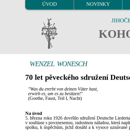
ÚVOD
NOVINKY
JIHOČ
KOHO
WENZEL WONESCH
70 let pěveckého sdružení Deuts
"Was du ererbt von deinen Väter hast,
erwirb es, um es zu besitzen!"
(Goethe, Faust, Teil I, Nacht)
Na úvod
5. března roku 1926 dovršilo sdružení Deutsche Liederta
v souhlase s povznesenou, radostnou náladou, která naplň
spolku, k úspěchům, jichž dosáhl a k vysoce uznávané po