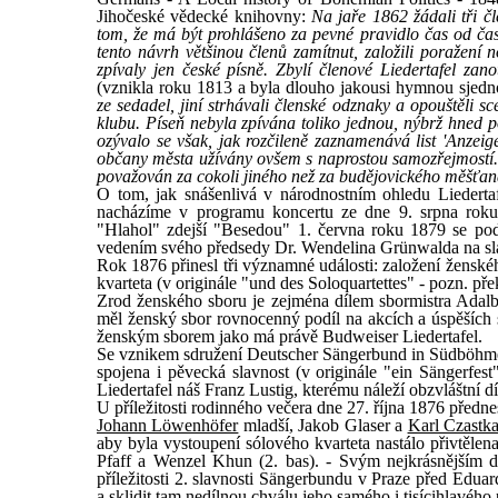
Jihočeské vědecké knihovny:
Na jaře 1862 žádali tři č
tom, že má být prohlášeno za pevné pravidlo čas od času 
tento návrh většinou členů zamítnut, založili poražen
zpívaly jen české písně. Zbylí členové Liedertafel zan
(vznikla roku 1813 a byla dlouho jakousi hymnou sjedno
ze sedadel, jiní strhávali členské odznaky a opouštěli
klubu. Píseň nebyla zpívána toliko jednou, nýbrž hned
ozývalo se však, jak rozčileně zaznamenává list 'Anzei
občany města užívány ovšem s naprostou samozřejmostí.
považován za cokoli jiného než za budějovického měšťa
O tom, jak snášenlivá v národnostním ohledu Liedertafe
nacházíme v programu koncertu ze dne 9. srpna roku
"Hlahol" zdejší "Besedou" 1. června roku 1879 se pod
vedením svého předsedy Dr. Wendelina Grünwalda na slav
Rok 1876 přinesl tři významné události: založení žensk
kvarteta (v originále "und des Soloquartettes" - pozn. přek
Zrod ženského sboru je zejména dílem sbormistra Adalb
měl ženský sbor rovnocenný podíl na akcích a úspěších 
ženským sborem jako má právě Budweiser Liedertafel.
Se vznikem sdružení Deutscher Sängerbund in Südböhme
spojena i pěvecká slavnost (v originále "ein Sängerfes
Liedertafel náš Franz Lustig, kterému náleží obzvláštní d
U příležitosti rodinného večera dne 27. října 1876 předne
Johann Löwenhöfer
mladší, Jakob Glaser a
Karl Czastk
aby byla vystoupení sólového kvarteta nastálo přivtělena
Pfaff a Wenzel Khun (2. bas). - Svým nejkrásnějším 
příležitosti 2. slavnosti Sängerbundu v Praze před Edu
a sklidit tam nedílnou chválu jeho samého i tisícihlavého 