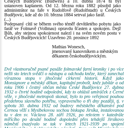
Českých Budějovic (Budweis) a 10. dubna 1874 tu byl
ustanoven kaplanem. Od 12. března roku 1882 působil jako
administrátor na faře v Rudolfově (Rudolfstadt) u Českých
Budějovic, kde až do 10. března 1884 setrval jako farář.
(...)
Podepsaný cítil se během svého téměř devítiletého pobytu jako
farář ve Folmavě (Vollmau) opravdu šťasten a spokojen. Dejž
Bůh, aby stejnou spokojenost nalezl i na svém novém postu v
Českých Budějovicích! Uzavřeno 20. prosince 1892
Mathias Wonesch,
jmenovaný kanovníkem a městským
děkanem českobudějovickým.
Dvě vlastnoručně psané pasáže folmavské farní kroniky i po více
nežli sto letech svědčí o nástupu a odchodu kněze, který zanechal
výraznou stopu v jihočeské církevní historii. Když jako
Monsignore a městský děkan, kapitulní probošt, kněz jubilár a od
roku 1906 i čestný občan města České Budějovice 27. dubna
1932 o čtvrté hodině odpolední, kdy to ohlásil umíráček z Černé
věže, v jihočeské metropoli skonal, bylo to pro veřejnost pouhou
předehrou slavného pohřbu, vypraveného o tři dny později, tj. v
sobotu 30. dubna 1932 od budovy městského děkanství pod
Černou věží s Myslbekovou sochou biskupa Jirsíka, instalovanou
tu v den sv. Václava 28. září 1926, po rekviem v katedrále
mířícího po desáté hodině dopolední přes tehdejší Jirsíkovo
náměstí (nazývalo se tak v letech 1921-1939 po spojení