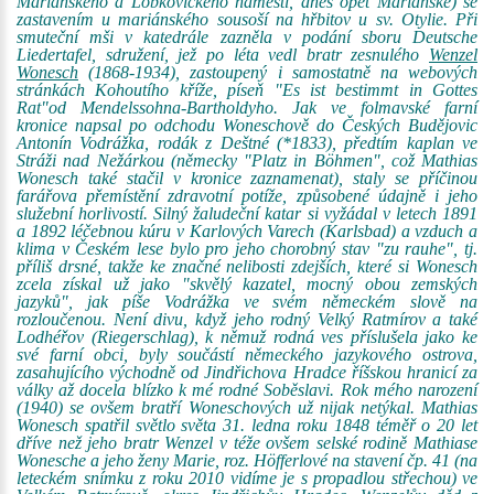
Mariánského a Lobkovického náměstí, dnes opět Mariánské) se
zastavením u mariánského sousoší na hřbitov u sv. Otylie. Při
smuteční mši v katedrále zazněla v podání sboru Deutsche
Liedertafel, sdružení, jež po léta vedl bratr zesnulého
Wenzel
Wonesch
(1868-1934), zastoupený i samostatně na webových
stránkách Kohoutího kříže, píseň "Es ist bestimmt in Gottes
Rat"od Mendelssohna-Bartholdyho. Jak ve folmavské farní
kronice napsal po odchodu Woneschově do Českých Budějovic
Antonín Vodrážka, rodák z Deštné (*1833), předtím kaplan ve
Stráži nad Nežárkou (německy "Platz in Böhmen", což Mathias
Wonesch také stačil v kronice zaznamenat), staly se příčinou
farářova přemístění zdravotní potíže, způsobené údajně i jeho
služební horlivostí. Silný žaludeční katar si vyžádal v letech 1891
a 1892 léčebnou kúru v Karlových Varech (Karlsbad) a vzduch a
klima v Českém lese bylo pro jeho chorobný stav "zu rauhe", tj.
příliš drsné, takže ke značné nelibosti zdejších, které si Wonesch
zcela získal už jako "skvělý kazatel, mocný obou zemských
jazyků", jak píše Vodrážka ve svém německém slově na
rozloučenou. Není divu, když jeho rodný Velký Ratmírov a také
Lodhéřov (Riegerschlag), k němuž rodná ves příslušela jako ke
své farní obci, byly součástí německého jazykového ostrova,
zasahujícího východně od Jindřichova Hradce říšskou hranicí za
války až docela blízko k mé rodné Soběslavi. Rok mého narození
(1940) se ovšem bratří Woneschových už nijak netýkal. Mathias
Wonesch spatřil světlo světa 31. ledna roku 1848 téměř o 20 let
dříve než jeho bratr Wenzel v téže ovšem selské rodině Mathiase
Wonesche a jeho ženy Marie, roz. Höfferlové na stavení čp. 41 (na
leteckém snímku z roku 2010 vidíme je s propadlou střechou) ve