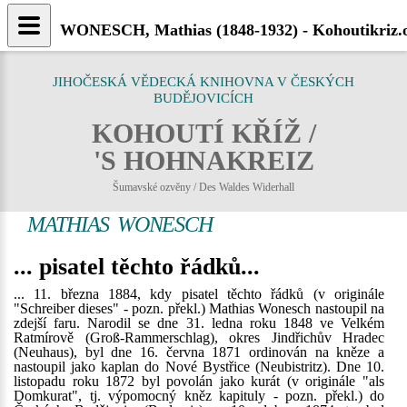
WONESCH, Mathias (1848-1932) - Kohoutikriz.
JIHOČESKÁ VĚDECKÁ KNIHOVNA V ČESKÝCH
BUDĚJOVICÍCH
KOHOUTÍ KŘÍŽ /
'S HOHNAKREIZ
Šumavské ozvěny / Des Waldes Widerhall
MATHIAS WONESCH
... pisatel těchto řádků...
... 11. března 1884, kdy pisatel těchto řádků (v originále
"Schreiber dieses" - pozn. překl.) Mathias Wonesch nastoupil na
zdejší faru. Narodil se dne 31. ledna roku 1848 ve Velkém
Ratmírově (Groß-Rammerschlag), okres Jindřichův Hradec
(Neuhaus), byl dne 16. června 1871 ordinován na kněze a
nastoupil jako kaplan do Nové Bystřice (Neubistritz). Dne 10.
listopadu roku 1872 byl povolán jako kurát (v originále "als
Domkurat", tj. výpomocný kněz kapituly - pozn. překl.) do