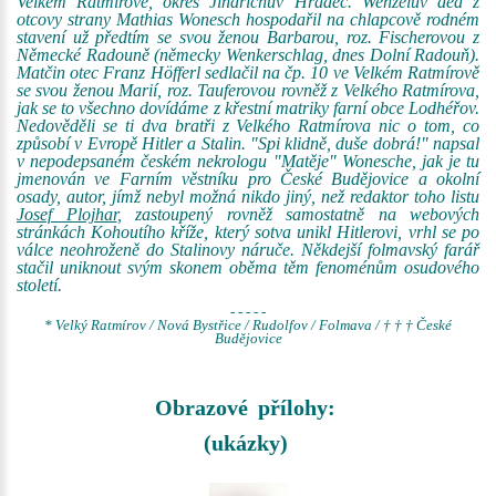
Velkém Ratmírově, okres Jindřichův Hradec. Wenzelův děd z
otcovy strany Mathias Wonesch hospodařil na chlapcově rodném
stavení už předtím se svou ženou Barbarou, roz. Fischerovou z
Německé Radouně (německy Wenkerschlag, dnes Dolní Radouň).
Matčin otec Franz Höfferl sedlačil na čp. 10 ve Velkém Ratmírově
se svou ženou Marií, roz. Tauferovou rovněž z Velkého Ratmírova,
jak se to všechno dovídáme z křestní matriky farní obce Lodhéřov.
Nedověděli se ti dva bratři z Velkého Ratmírova nic o tom, co
způsobí v Evropě Hitler a Stalin. "Spi klidně, duše dobrá!" napsal
v nepodepsaném českém nekrologu "Matěje" Wonesche, jak je tu
jmenován ve Farním věstníku pro České Budějovice a okolní
osady, autor, jímž nebyl možná nikdo jiný, než redaktor toho listu
Josef Plojhar
, zastoupený rovněž samostatně na webových
stránkách Kohoutího kříže, který sotva unikl Hitlerovi, vrhl se po
válce neohroženě do Stalinovy náruče. Někdejší folmavský farář
stačil uniknout svým skonem oběma těm fenoménům osudového
století.
- - - - -
* Velký Ratmírov / Nová Bystřice / Rudolfov / Folmava / † † † České
Budějovice
Obrazové přílohy:
(ukázky)