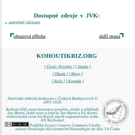
Dostupné zdroje v JVK:
autoritní záznam
obrazová příloha
další strana
KOHOUTIKRIZ.ORG
[ Úvod / Novinky ]
[ Studie ]
[ Obsah ]
[ Mapy ]
[ Najít ]
[ Kontakt ]
Jihočeská vědecká knihovna v Českých Budějovicích ©
2001-2026
Kohoutí kříž, autor koncepce projektu, studie a překladů
Jan Mareš, české texty a rešerše Jan Mareš a Ivo Kareš,
elektronická verze Ivo Kareš, návrh responzivního webu
Jiří Nechvátal.
Podléhá licenci Creative Commons Uveďte
autora-Neužívejte dílo komerčně-Nezasahujte do díla 3.0 Česko