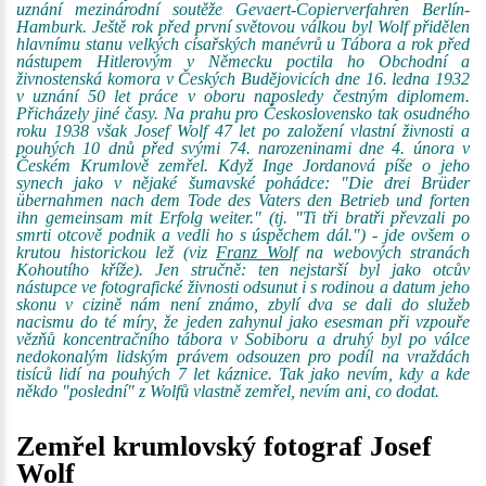
uznání mezinárodní soutěže Gevaert-Copierverfahren Berlín-
Hamburk. Ještě rok před první světovou válkou byl Wolf přidělen
hlavnímu stanu velkých císařských manévrů u Tábora a rok před
nástupem Hitlerovým v Německu poctila ho Obchodní a
živnostenská komora v Českých Budějovicích dne 16. ledna 1932
v uznání 50 let práce v oboru naposledy čestným diplomem.
Přicházely jiné časy. Na prahu pro Československo tak osudného
roku 1938 však Josef Wolf 47 let po založení vlastní živnosti a
pouhých 10 dnů před svými 74. narozeninami dne 4. února v
Českém Krumlově zemřel. Když Inge Jordanová píše o jeho
synech jako v nějaké šumavské pohádce: "Die drei Brüder
übernahmen nach dem Tode des Vaters den Betrieb und forten
ihn gemeinsam mit Erfolg weiter." (tj. "Ti tři bratři převzali po
smrti otcově podnik a vedli ho s úspěchem dál.") - jde ovšem o
krutou historickou lež (viz
Franz Wolf
na webových stranách
Kohoutího kříže). Jen stručně: ten nejstarší byl jako otcův
nástupce ve fotografické živnosti odsunut i s rodinou a datum jeho
skonu v cizině nám není známo, zbylí dva se dali do služeb
nacismu do té míry, že jeden zahynul jako esesman při vzpouře
vězňů koncentračního tábora v Sobiboru a druhý byl po válce
nedokonalým lidským právem odsouzen pro podíl na vraždách
tisíců lidí na pouhých 7 let káznice. Tak jako nevím, kdy a kde
někdo "poslední" z Wolfů vlastně zemřel, nevím ani, co dodat.
Zemřel krumlovský fotograf Josef
Wolf