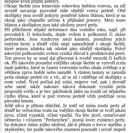
nejspíše kvůli příjmu potravy.
Okraje škeble jsou lemovány rohovitou hnědou vrstvou, na níž
zevnitř navazuje pozvolně stále silnější vrstva perletě. Obě
skořápky jsou uvnitř pokryty poměrně tuhou blánou, která je na
okraji jako chapadlo určena k přijímání potravy. Mezi touto
blánou a skořápkou jsou také uloženy pravé perly.
Při příležitosti nějaké deformace dna vodního toku, např. při
povodních či ledochodu, dojde ovšem k poškození či zkáze
perlorodek. Jsou rozdrceny mezi kameny, proraženy jejich
ostrými hroty a téměř vždy utrpí samozřejmě i okraje škeblí,
které nejsou zdaleka tak odolné jako silnější skořápka. Právě
takovým poškozením ovšem vzniká důvod k produkování perel.
Ten proces by se snad dal přirovnat k tvorbě mozolů či kuřích
ok. Při takovém poranění vnějšího okraje škeble se vytvoří zcela
malé jadérko, které se časem vrstvením svého obalu zvětšuje a je
většinou zprvu hnědé nebo narudlé. S růstem lastury se zarostlá
perla obaluje perletí víc a víc, až se už i odděluje od skořápky a
roste volně. Nyní počíná její zrání, nejprve vně, pak i dovnitř
sebe samé, takže nakonec taková dokonale vyzrálá perla
propouští světlo a je bez jakéhokoli jádra na rozdíl od nějakého
cizího tělesa, které si pod vrstvou perletě vždy podržuje svou
původní hmotu.
Ještě něco je přitom důležité, že totiž od místa zrodu perly až
téměř ke svěracímu svalu na vnějším okraji škeble se tvoří jakási
jizva, zčásti vypuklá, zčásti vpadlá. Na této jizvě, označované
německy i výrazem "Perlzeichen", pozná lovec existenci perly,
ba dokonce místo jejího uložení, jde-li přitom o lovce staršího a
zkušeného, lze podle takového znamení posoudit i zevně stupeň