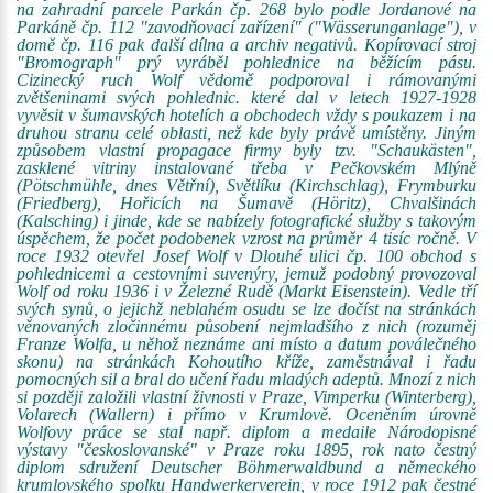
na zahradní parcele Parkán čp. 268 bylo podle Jordanové na
Parkáně čp. 112 "zavodňovací zařízení" ("Wässerunganlage"), v
domě čp. 116 pak další dílna a archiv negativů. Kopírovací stroj
"Bromograph" prý vyráběl pohlednice na běžícím pásu.
Cizinecký ruch Wolf vědomě podporoval i rámovanými
zvětšeninami svých pohlednic. které dal v letech 1927-1928
vyvěsit v šumavských hotelích a obchodech vždy s poukazem i na
druhou stranu celé oblasti, než kde byly právě umístěny. Jiným
způsobem vlastní propagace firmy byly tzv. "Schaukästen",
zasklené vitriny instalované třeba v Pečkovském Mlýně
(Pötschmühle, dnes Větřní), Světlíku (Kirchschlag), Frymburku
(Friedberg), Hořicích na Šumavě (Höritz), Chvalšinách
(Kalsching) i jinde, kde se nabízely fotografické služby s takovým
úspěchem, že počet podobenek vzrost na průměr 4 tisíc ročně. V
roce 1932 otevřel Josef Wolf v Dlouhé ulici čp. 100 obchod s
pohlednicemi a cestovními suvenýry, jemuž podobný provozoval
Wolf od roku 1936 i v Železné Rudě (Markt Eisenstein). Vedle tří
svých synů, o jejichž neblahém osudu se lze dočíst na stránkách
věnovaných zločinnému působení nejmladšího z nich (rozuměj
Franze Wolfa, u něhož neznáme ani místo a datum poválečného
skonu) na stránkách Kohoutího kříže, zaměstnával i řadu
pomocných sil a bral do učení řadu mladých adeptů. Mnozí z nich
si později založili vlastní živnosti v Praze, Vimperku (Winterberg),
Volarech (Wallern) i přímo v Krumlově. Oceněním úrovně
Wolfovy práce se stal např. diplom a medaile Národopisné
výstavy "českoslovanské" v Praze roku 1895, rok nato čestný
diplom sdružení Deutscher Böhmerwaldbund a německého
krumlovského spolku Handwerkerverein, v roce 1912 pak čestné