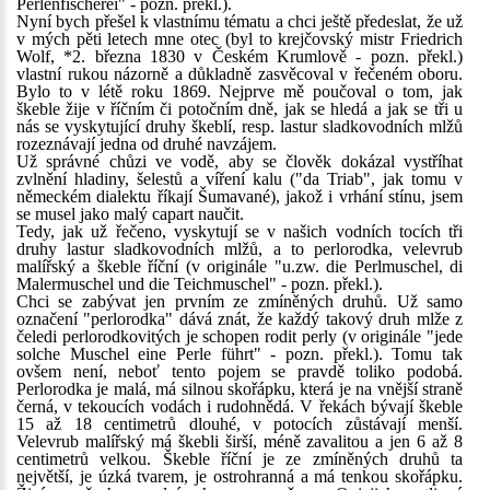
Perlenfischerei" - pozn. překl.).
Nyní bych přešel k vlastnímu tématu a chci ještě předeslat, že už
v mých pěti letech mne otec (byl to krejčovský mistr Friedrich
Wolf, *2. března 1830 v Českém Krumlově - pozn. překl.)
vlastní rukou názorně a důkladně zasvěcoval v řečeném oboru.
Bylo to v létě roku 1869. Nejprve mě poučoval o tom, jak
škeble žije v říčním či potočním dně, jak se hledá a jak se tři u
nás se vyskytující druhy škeblí, resp. lastur sladkovodních mlžů
rozeznávají jedna od druhé navzájem.
Už správné chůzi ve vodě, aby se člověk dokázal vystříhat
zvlnění hladiny, šelestů a víření kalu ("da Triab", jak tomu v
německém dialektu říkají Šumavané), jakož i vrhání stínu, jsem
se musel jako malý capart naučit.
Tedy, jak už řečeno, vyskytují se v našich vodních tocích tři
druhy lastur sladkovodních mlžů, a to perlorodka, velevrub
malířský a škeble říční (v originále "u.zw. die Perlmuschel, di
Malermuschel und die Teichmuschel" - pozn. překl.).
Chci se zabývat jen prvním ze zmíněných druhů. Už samo
označení "perlorodka" dává znát, že každý takový druh mlže z
čeledi perlorodkovitých je schopen rodit perly (v originále "jede
solche Muschel eine Perle führt" - pozn. překl.). Tomu tak
ovšem není, neboť tento pojem se pravdě toliko podobá.
Perlorodka je malá, má silnou skořápku, která je na vnější straně
černá, v tekoucích vodách i rudohnědá. V řekách bývají škeble
15 až 18 centimetrů dlouhé, v potocích zůstávají menší.
Velevrub malířský má škebli širší, méně zavalitou a jen 6 až 8
centimetrů velkou. Škeble říční je ze zmíněných druhů ta
největší, je úzká tvarem, je ostrohranná a má tenkou skořápku.