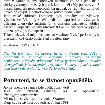
měst v zahraničí, aby sondovali možnosti koupě z jeho malé
sbírky vybraných krásných perel, kterou měl vždy po ruce, z níž
ovšem hned tak něco neprodal, ba naopak by rád něco do ní od
jiných přikoupil. Obchodovalo se přitom podle váhy.
Jeho velké sbírkové komplety byly prodány na světovou
výstavu ve Vídni (viz
Wikipedia
a naposled na výstavu k
oslavám uherského milénia (tj. k oslavám tisíciletého jubilea
osazení Karpatské kotliny Maďary 896-1896 viz opět
Wikipedia
- pozn. překl.) v Budapešti.
Také jinak zasílal můj otec panstvu v zahraničí živé perlorodky k
přesazení, což často obstarával prostřed zimy.
Waldheimat, 1927, s. 45-47
P.S. Na text jsem byl upozorněn až v březnu roku 2018 a
předřazuji jej samozřejmě ostatním s omluvou za možné
nepřesnosti v českém názvosloví. Vždyť perlorodkám v Čechách
už nejspíš tak jako tak právě s výjimkou Šumavy a jejích vodních
toků téměř odzvonilo (viz web
Perlorodka říční
).
Potvrzení, že se živnost opověděla
Jak se jmenuje strana a kde bydlí:
Josef Wolf
Jaká jest živnost (změna), jež se opověděla:
Photographengewerbe
Místo, kde se živnost provozuje:
Krumau
Den, kdy se živnost opověděla: 7.
Juli 1891