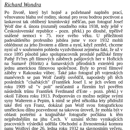
Richard Wondra
Po životě, který byl hojně a požehnaně naplněn prací,
věnovanou blahu své rodiny, skonal pro svou bodrou poctivost a
laskavost tak oblíbený krumlovský měšťan, pan fotograf Josef
Wolf dne 4. února (rozuměj osudného roku 1938, tedy ještě v
Československé republice - pozn. překl.) po dlouhé, trpělivě
snášené nemoci v 75. roce svého věku. U příležitosti
padesátiletého profesního jubilea jsme v roce 1932 mohli
ohlédnout za jeho životem a dílem a nyní, když zemřel, chceme
nyní už v souhrnném pohledu vyzdvihnout zejména fakt, že už v
roce 1895 působil jako spolupracovník proslulé pařížské firmy
Pathé Fr?res při filmových záběrech pašijových her v Hořicích
na Šumavě (Höritz) a šumavských přírodních exteriérů pro
jednu americkou filmovou společnost. Byly to první filmové
záběry v Rakousku vůbec. Také jako fotograf při vojenských
manévrech se pan Wolf častěji osvědčil, naposledy při těch
posledních "císařských" (František Josef I. se jich ovšem od
roku 1909 už "v poli" neúčastnil a řízením byl pověřen
následník trůnu František Ferdinand d'Este - pozn. překl.) v
okolí Tábora roku 1913. Podporován co možno nejlépe svými
syny Walterem a Pepim, k nimž se před několika lety přidružil
také třetí syn Franz, dokázal pan Wolf svou fotografickou
uměleckou dílnu pozvednout na takovou úroveň, že mohla být v
oblasti portrétní a krajinářské fotografie počítána k těm
nejpřednějším na jihu Čech. V uznání těchto vynikajících
pracovních výsledků udělila Obchodní a živnostenská komora
panu Wolfovi dne 26. ledna roku 1932 na slavnostním večeru,