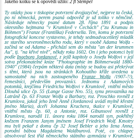
Jakého kolku se k opovědi užilo:
2 fl Stempel
Ty otázky jsou v tiskopise potvrzení dvojjazyčné, nejprve ta česká,
po ní německá, perem psaná odpověď je už toliko v němčině.
Následuje německy psané datum 28. října 1891 a podpis
okresního hejtmana "v Krumlově v Čechách" ("zu Krumau in
Böhmen") Franze (Františka) Federsella. Ten, komu je potvrzení
fotografické koncese vystaveno, je tehdy sedmadvacetiletý mladík
ze starého severoněmeckého rodu, který v osobě Adama Wolfa -
začíná se od Adama - přichází sem do města "an der krummen
Au", tj. "na křivé nivě", někdy roku 1602. On i jeho potomci byli
podle
Ingeborg Jordanové
, z jejíž kapitoly o Josefu Wolfovi v její
sotva překonatelné knize "Photographie im Böhmerwald 1880-
1940" (1984) čerpám některá data (místy se budou asi překrývat
s těmi, která jsou na stránkách Kohoutího kříže uvedena u
samostatně na nich zastoupeného
Franze Wolfa
/1907-?/),
řemeslníci, především provazníci. Jednomu z Adamových
potomků, krejčímu Friedrichu Wolfovi v Krumlově, vnitřní město
Dlouhá ulice čp. 55 (Lange Gasse Nro. 55), synu provazníka na
Latráně čp. 63 Franze Wolfa a Barbary, roz. Proschko rovněž z
Krumlova, jakož jeho ženě Anně (Jordanová uvádí mylně křestní
jméno Maria), dceři Johanna Kruchera, tkalce v Krumlově,
vnitřní město čp. 60, a Antonie, roz. Gibunsové rovněž z
Krumlova, narodil 11. února roku 1864 narodil syn, pokřtěný
knězem Franzem Janym jménem Josef Friedrich Wolf. Kmotry
mu byli pekař z domu čp 32 Josef Bebler a jeho žena Anna,
porodní bábou Magdalena Waldburová. Poté, co chlapec
absolvoval šest tříd německého státního gymnázia v Krumlově,