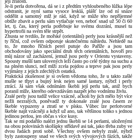
její zralosti.
Je-li perla dotvořena, dá se i z předtím vyhloubeného lůžka lépe
odstranit, je nyní sama vysoce lesklá, plášť lze od ní snáze
oddělit a samotný mlž je rád, když se může této nepříjemné
obtíže zbavit a perlu sám vytlačuje ven, neboť snad už 50 či 60
let, tj. čas, který perla potřebuje ke svému dozrání, musel tu
hypertrofii na svém těle strpět.
Zhusta se tvrdilo, že mořské (orientální) perly jsou krásnější než
ty říční, což ovšem odporuje skutečnému náhledu. Nehledě na
to, že mnoho říčních perel putuje do Paříže a jsou tam
obchodovány jako speciální druh těch orientálních, hovoří pro
můj názor už zacházení, jemuž jsou perly v Orientu vystaveny.
Spousty mušlí tam ulovených leží často po celé týdny na suchu a
na plném slunci, než mlži zcela pojdou a teprve pak jsou perly
vyjímány z jejich zdechlých ostatků.
Praktická zkušenost je si ovšem vědoma toho, že u takto zašlé
mušle se třpyt a bujný lesk nejen samé lastury, nýbrž i perly
ztrácí. Já sám však odnímám škebli její perlu tak, aniž bych
poranil mlže, kterého odevzdávám nazpět jeho vodnímu živlu.
Zralé perly jsou tudíž velice vzácné, ačkoli by jich mělo být více
nežli nezralých, poněvadž ty dokonale zralé jsou časem ze
škeble vypuzeny a ztratí se v písku. Vůbec lze perlotvorné
škeble najít vzácněji a když už ano, tak většinou toliko s jednou
jedinou perlou, jen občas s více kusy.
Tak se mi podařilo nalézt jednu škebli se 14 perlami, uloženými
na obou polovinách skořápky střídavě asi tak, jako třeba zuby ve
dvou řadách proti sobě. Všechny ovšem nebyly zralé, nýbrž
byly zastoupeny snad ve všech svých vývojových fázích, takže