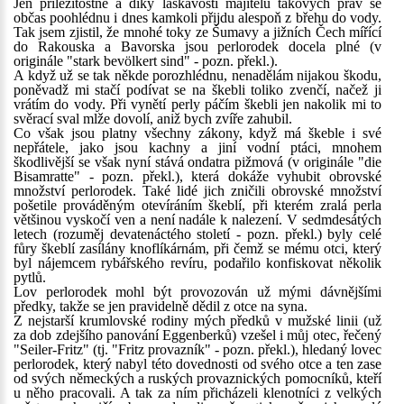
Jen příležitostně a díky laskavosti majitelů takových práv se
občas poohlédnu i dnes kamkoli přijdu alespoň z břehu do vody.
Tak jsem zjistil, že mnohé toky ze Šumavy a jižních Čech mířící
do Rakouska a Bavorska jsou perlorodek docela plné (v
originále "stark bevölkert sind" - pozn. překl.).
A když už se tak někde porozhlédnu, nenadělám nijakou škodu,
poněvadž mi stačí podívat se na škebli toliko zvenčí, načež ji
vrátím do vody. Při vynětí perly páčím škebli jen nakolik mi to
svěrací sval mlže dovolí, aniž bych zvíře zahubil.
Co však jsou platny všechny zákony, když má škeble i své
nepřátele, jako jsou kachny a jiní vodní ptáci, mnohem
škodlivější se však nyní stává ondatra pižmová (v originále "die
Bisamratte" - pozn. překl.), která dokáže vyhubit obrovské
množství perlorodek. Také lidé jich zničili obrovské množství
pošetile prováděným otevíráním škeblí, při kterém zralá perla
většinou vyskočí ven a není nadále k nalezení. V sedmdesátých
letech (rozuměj devatenáctého století - pozn. překl.) byly celé
fůry škeblí zasílány knoflíkárnám, při čemž se mému otci, který
byl nájemcem rybářského revíru, podařilo konfiskovat několik
pytlů.
Lov perlorodek mohl být provozován už mými dávnějšími
předky, takže se jen pravidelně dědil z otce na syna.
Z nejstarší krumlovské rodiny mých předků v mužské linii (už
za dob zdejšího panování Eggenberků) vzešel i můj otec, řečený
"Seiler-Fritz" (tj. "Fritz provazník" - pozn. překl.), hledaný lovec
perlorodek, který nabyl této dovednosti od svého otce a ten zase
od svých německých a ruských provaznických pomocníků, kteří
u něho pracovali. A tak za ním přicházeli klenotníci z velkých