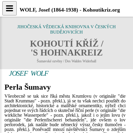
WOLF, Josef (1864-1938) - Kohoutikriz.org
JIHOČESKÁ VĚDECKÁ KNIHOVNA V ČESKÝCH
BUDĚJOVICÍCH
KOHOUTÍ KŘÍŽ /
'S HOHNAKREIZ
Šumavské ozvěny / Des Waldes Widerhall
JOSEF WOLF
Perla Šumavy
Všeobecně se tak sice říká městu Krumlovu (v originále "die
Stadt Krummau" - pozn. překl.), já se tu však nechci pouštět do
architektonické, historické a malířské ornamentiky, nýbrž chci
pojednat ve svých řádcích o skutečné říční perle (v originále "die
wirkliche Wasserperle" - pozn. překl.), jakož i o jejím lovu (v
originále "die Perlenfischerei behandeln", jde ovšem o lov
perlorodek, jak nadále bude německý výraz česky tlumočen -
pozn. překl.). Poněvadž mnozí návštěvníci Šumavy o zdejším