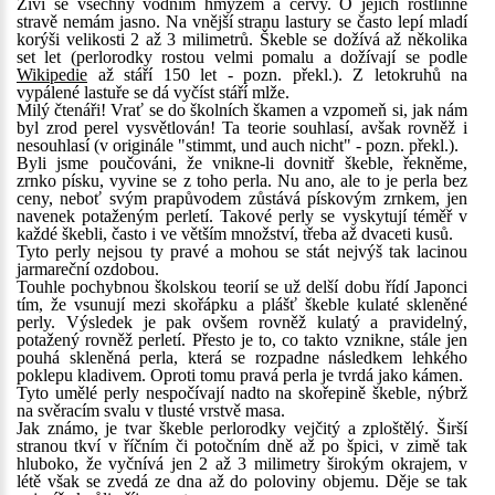
Živí se všechny vodním hmyzem a červy. O jejich rostlinné
stravě nemám jasno. Na vnější stranu lastury se často lepí mladí
korýši velikosti 2 až 3 milimetrů. Škeble se dožívá až několika
set let (perlorodky rostou velmi pomalu a dožívají se podle
Wikipedie
až stáří 150 let - pozn. překl.). Z letokruhů na
vypálené lastuře se dá vyčíst stáří mlže.
Milý čtenáři! Vrať se do školních škamen a vzpomeň si, jak nám
byl zrod perel vysvětlován! Ta teorie souhlasí, avšak rovněž i
nesouhlasí (v originále "stimmt, und auch nicht" - pozn. překl.).
Byli jsme poučováni, že vnikne-li dovnitř škeble, řekněme,
zrnko písku, vyvine se z toho perla. Nu ano, ale to je perla bez
ceny, neboť svým prapůvodem zůstává pískovým zrnkem, jen
navenek potaženým perletí. Takové perly se vyskytují téměř v
každé škebli, často i ve větším množství, třeba až dvaceti kusů.
Tyto perly nejsou ty pravé a mohou se stát nejvýš tak lacinou
jarmareční ozdobou.
Touhle pochybnou školskou teorií se už delší dobu řídí Japonci
tím, že vsunují mezi skořápku a plášť škeble kulaté skleněné
perly. Výsledek je pak ovšem rovněž kulatý a pravidelný,
potažený rovněž perletí. Přesto je to, co takto vznikne, stále jen
pouhá skleněná perla, která se rozpadne následkem lehkého
poklepu kladivem. Oproti tomu pravá perla je tvrdá jako kámen.
Tyto umělé perly nespočívají nadto na skořepině škeble, nýbrž
na svěracím svalu v tlusté vrstvě masa.
Jak známo, je tvar škeble perlorodky vejčitý a zploštělý. Širší
stranou tkví v říčním či potočním dně až po špici, v zimě tak
hluboko, že vyčnívá jen 2 až 3 milimetry širokým okrajem, v
létě však se zvedá ze dna až do poloviny objemu. Děje se tak