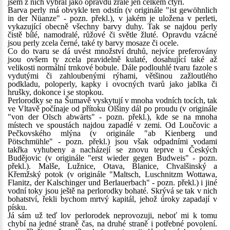
jsem z nich vybral jako opravdu zralé jen celkem čtyři.
Barva perly má obvykle ten odstín (v originále "ist gewöhnlich
in der Nüanze" - pozn. překl.), v jakém je uložena v perleti,
vykazující obecně všechny barvy duhy. Tak se najdou perly
čistě bílé, namodralé, růžové či světle žluté. Opravdu vzácné
jsou perly zcela černé, také ty barvy mosaze či ocele.
Co do tvaru se dá uvést množství druhů, nejvíce preferovány
jsou ovšem ty zcela pravidelně kulaté, dosahující také až
velikosti normální trnkové bobule. Dále podlouhlé tvaru fazole s
vydutými či zahloubenými rýhami, většinou zažloutlého
podkladu, poloperly, kapky i ovocných tvarů jako jablka či
hrušky, dokonce i se stopkou.
Perlorodky se na Šumavě vyskytují v mnoha vodních tocích, tak
ve Vltavě počínaje od přítoku Olšiny dál po proudu (v originále
"von der Olsch abwärts" - pozn. překl.), kde se na mnoha
místech ve spoustách najdou zapadlé v zemi. Od Loučovic a
Pečkovského mlýna (v originále "ab Kienberg und
Pötschmühle" - pozn. překl.) jsou však odpadními vodami
takřka vyhubeny a nacházejí se znovu teprve u Českých
Budějovic (v originále "erst wieder gegen Budweis" - pozn.
překl.). Malše, Lužnice, Otava, Blanice, Chvalšinský a
Křemžský potok (v originále "Maltsch, Luschnitzm Wottawa,
Flanitz, der Kalschinger und Berlauerbach" - pozn. překl.) i jiné
vodní toky jsou ještě na perlorodky bohaté. Skrývá se tak v nich
bohatství, řekli bychom mrtvý kapitál, jehož úroky zapadají v
písku.
Já sám už teď lov perlorodek neprovozuji, neboť mi k tomu
chybí na jedné straně čas, na druhé straně i potřebné povolení.