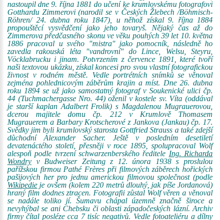
nastoupil dne 9. října 1881 do učení ke krumlovskému fotografovi
Gotthardu Zimmerovi (narodil se v Českých Žlebech /Böhmisch-
Röhren/ 24. dubna roku 1847), u něhož získal 9. října 1884
propouštěcí vysvědčení jako jeho tovaryš. Nějaký čas až do
Zimmerova předčasného skonu ve věku pouhých 39 let 10. května
1886 pracoval u svého "mistra" jako pomocník, následně ho
zavedla rakouská léta "vandrovní" do Lince, Welsu, Steyru,
Vöcklabrucku i jinam. Potvrzením z července 1891, které tvoří
naši textovou ukázku, získal koncesi pro svou vlastní fotografickou
živnost v rodném městě. Vedle portrétních snímků se věnoval
zejména pohlednicovým záběrům krajin a míst. Dne 26. dubna
roku 1894 se už jako samostatný fotograf v Soukenické ulici čp.
44 (Tuchmachergasse Nro. 44) oženil v kostele sv. Víta (oddával
je starší kaplan Adalbert Frolik) s Magdalenou Mugrauerovou,
dcerou majitele domu čp. 212 v Krumlově Thomasem
Mugrauerem a Barbary Krotscherové z Jankova (Jankau) čp. 17.
Svědky jim byli krumlovský starosta Gottfried Strauss a také zdejší
důchodní Alexander Sacher. Ještě v posledním desetiletí
devatenáctého století, přesněji v roce 1895, spolupracoval Wolf
alespoň podle tvrzení schwarzenberského ředitele
Ing. Richarda
Wondry
v Budweiser Zeitung z 12. února 1938 s proslulou
pařížskou firmou Pathé Frères při filmových záběrech hořických
pašijových her pro jednu americkou filmovou společnost (podle
Wikipedie
je ovšem (kolem 220 metrů dlouhý, jak píše Jordanová)
hraný film dodnes ztracen. Fotografii zůstal Wolf věren a věnoval
se nadále toliko jí. Šumavu chápal územně značně široce a
nevyhýbal se ani Chebsku či oblasti západočeských lázní. Archiv
firmy čítal posléze cca 7 tisíc negativů. Vedle fotoateliéru a dílny