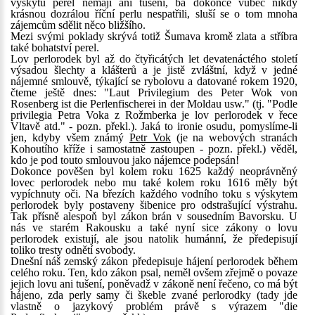
výskytu perel nemají ani tušení, ba dokonce vůbec nikdy
krásnou dozrálou říční perlu nespatřili, sluší se o tom mnoha
zájemcům sdělit něco bližšího.
Mezi svými poklady skrývá totiž Šumava kromě zlata a stříbra
také bohatství perel.
Lov perlorodek byl až do čtyřicátých let devatenáctého století
výsadou šlechty a klášterů a je jistě zvláštní, když v jedné
nájemné smlouvě, týkající se rybolovu a datované rokem 1920,
čteme ještě dnes: "Laut Privilegium des Peter Wok von
Rosenberg ist die Perlenfischerei in der Moldau usw." (tj. "Podle
privilegia Petra Voka z Rožmberka je lov perlorodek v řece
Vltavě atd." - pozn. překl.). Jaká to ironie osudu, pomyslíme-li
jen, kdyby všem známý
Petr Vok
(je na webových stranách
Kohoutího kříže i samostatně zastoupen - pozn. překl.) věděl,
kdo je pod touto smlouvou jako nájemce podepsán!
Dokonce pověšen byl kolem roku 1625 každý neoprávněný
lovec perlorodek nebo mu také kolem roku 1616 měly být
vypíchnuty oči. Na březích každého vodního toku s výskytem
perlorodek byly postaveny šibenice pro odstrašující výstrahu.
Tak přísně alespoň byl zákon brán v sousedním Bavorsku. U
nás ve starém Rakousku a také nyní sice zákony o lovu
perlorodek existují, ale jsou natolik humánní, že předepisují
toliko tresty odnětí svobody.
Dnešní náš zemský zákon předepisuje hájení perlorodek během
celého roku. Ten, kdo zákon psal, neměl ovšem zřejmě o povaze
jejich lovu ani tušení, poněvadž v zákoně není řečeno, co má být
hájeno, zda perly samy či škeble zvané perlorodky (tady jde
vlastně o jazykový problém právě s výrazem "die