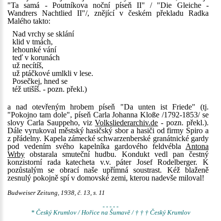
"Ta samá - Poutníkova noční píseň II" / "Die Gleiche -
Wandrers Nachtlied II"/, znějící v českém překladu Radka
Malého takto:
Nad vrchy se sklání
klid v tmách,
lehounké vání
teď v korunách
už necítíš,
už ptáčkové umlkli v lese.
Posečkej, hned se
též utišíš. - pozn. překl.)
a nad otevřeným hrobem píseň "Da unten ist Friede" (tj.
"Pokojno tam dole", píseň Carla Johanna Kloße /1792-1853/ se
slovy Carla Sauppeho, viz
Volksliederarchiv.de
- pozn. překl.).
Dále vyrukoval městský hasičský sbor a hasiči od firmy Spiro a
z přádelny. Kapela zámecké schwarzenberské granátnické gardy
pod vedením svého kapelníka gardového feldvébla
Antona
Wrby
obstarala smuteční hudbu. Kondukt vedl pan čestný
konzistorní rada katecheta v.v. páter Josef Rodelberger. K
pozůstalým se obrací naše upřímná soustrast. Kéž blaženě
zesnulý pokojně spí v domovské zemi, kterou nadevše miloval!
Budweiser Zeitung, 1938, č. 13, s. 11
- - - - -
* Český Krumlov / Hořice na Šumavě / † † † Český Krumlov