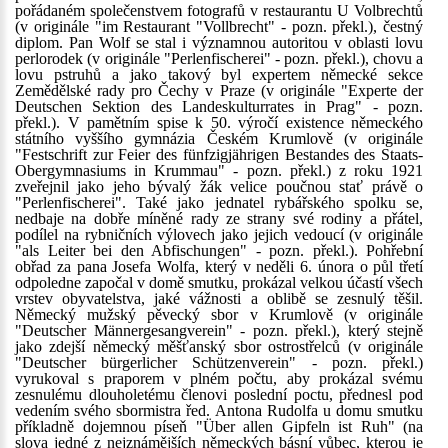
pořádaném společenstvem fotografů v restaurantu U Volbrechtů
(v originále "im Restaurant "Vollbrecht" - pozn. překl.), čestný
diplom. Pan Wolf se stal i významnou autoritou v oblasti lovu
perlorodek (v originále "Perlenfischerei" - pozn. překl.), chovu a
lovu pstruhů a jako takový byl expertem německé sekce
Zemědělské rady pro Čechy v Praze (v originále "Experte der
Deutschen Sektion des Landeskulturrates in Prag" - pozn.
překl.). V pamětním spise k 50. výročí existence německého
státního vyššího gymnázia Českém Krumlově (v originále
"Festschrift zur Feier des fünfzigjährigen Bestandes des Staats-
Obergymnasiums in Krummau" - pozn. překl.) z roku 1921
zveřejnil jako jeho bývalý žák velice poučnou stať právě o
"Perlenfischerei". Také jako jednatel rybářského spolku se,
nedbaje na dobře míněné rady ze strany své rodiny a přátel,
podílel na rybničních výlovech jako jejich vedoucí (v originále
"als Leiter bei den Abfischungen" - pozn. překl.). Pohřební
obřad za pana Josefa Wolfa, který v neděli 6. února o půl třetí
odpoledne započal v domě smutku, prokázal velkou účastí všech
vrstev obyvatelstva, jaké vážnosti a oblibě se zesnulý těšil.
Německý mužský pěvecký sbor v Krumlově (v originále
"Deutscher Männergesangverein" - pozn. překl.), který stejně
jako zdejší německý měšťanský sbor ostrostřelců (v originále
"Deutscher bürgerlicher Schützenverein" - pozn. překl.)
vyrukoval s praporem v plném počtu, aby prokázal svému
zesnulému dlouholetému členovi poslední poctu, přednesl pod
vedením svého sbormistra řed. Antona Rudolfa u domu smutku
příkladně dojemnou píseň "Über allen Gipfeln ist Ruh" (na
slova jedné z nejznámějších německých básní vůbec, kterou je