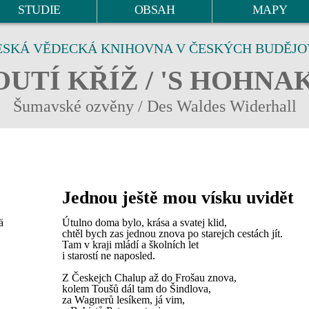
STUDIE
OBSAH
MAPY
ESKÁ VĚDECKÁ KNIHOVNA V ČESKÝCH BUDĚJO
UTÍ KŘÍŽ / 'S HOHNA
Šumavské ozvěny / Des Waldes Widerhall
Jednou ještě mou vísku uvidět
ä
Útulno doma bylo, krása a svatej klid,
chtěl bych zas jednou znova po starejch cestách jít.
Tam v kraji mládí a školních let
i starostí ne naposled.
Z Českejch Chalup až do Frošau znova,
kolem Toušů dál tam do Šindlova,
za Wagnerů lesíkem, já vim,