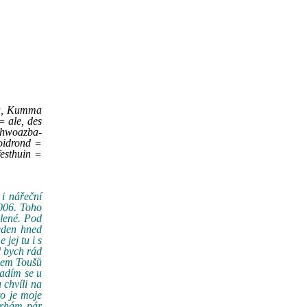
éta, Kumma
 ale, des
Schwoazba-
oidrond =
festhuin =
 i nářeční
2006. Toho
olené. Pod
veden hned
jej tu i s
l bych rád
olem Toušů
sadím se u
 chvíli na
to je moje
atrhám pár