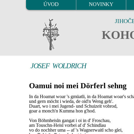
ÚVOD
NOVINKY
JIHOČ
KOHO
JOSEF WOLDRICH
Oamui noi mei Dörferl sehng
In da Hoamat woar 's gmüatli, in da Hoamat woar's sch
und gern möcht i wieda, de oid'n Weng geh'.
Duart, wo i mei Jugend- und Schuizeit vobrod,
goar a monch'n Kumma hon g'hod.
Von Böhmheisln gangat i oi in d' Froschau,
am Touschn-Heisl vorbei af d' Schindlau
vo do nochher uma -- af 's Wagnerwaitl scho glei,