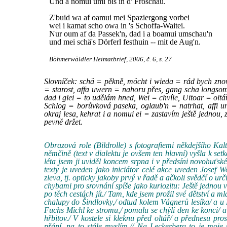
Und a nomui umi bis in d' Froschau.
Z'buid wa af oamui mei Spaziergong vorbei
wei i kamat scho owa in 's Schoffa-Waitei.
Nur oum af da Passek'n, dad i a boamui umschau'n
und mei schä's Dörferl festhuin -- mit de Aug'n.
Böhmerwäldler Heimatbrief, 2006, č. 6, s. 27
Slovníček: schä = pěkně, möcht i wieda = rád bych znov
= starost, affa uwern = nahoru přes, gang scha longso
dad i glei = to udělám hned, Wei = chvíle, Uitoar = ol
Schlog = borůvková paseka, oglaub'n = natrhat, affi 
okraj lesa, kehrat i a nomui ei = zastavím ještě jednou,
pevně držet.
Obrazová role (Bildrolle) s fotografiemi někdejšího Kal
němčině (text v dialektu je ovšem ten hlavní) vyšla k 
léta jsem ji uviděl koncem srpna i v předsíni novohuťské
texty je uveden jako iniciátor celé akce uveden Josef 
zleva, tj. opticky jakoby prvý v řadě a ačkoli svědčí o ur
chybami pro srovnání spíše jako kuriozitu: Ještě jednou 
po těch cestách jít./ Tam, kde jsem prožil své dětství a m
chalupy do Šindlovky,/ odtud kolem Vágnerů lesíka/ a u 
Fuchs Michl ke stromu,/ pomalu se chýlí den ke konci/ a 
hřbitov./ V kostele si kleknu před oltář/ a přednesu pr
přání, na to stále myslím.// Na Leckerberg to je moje 