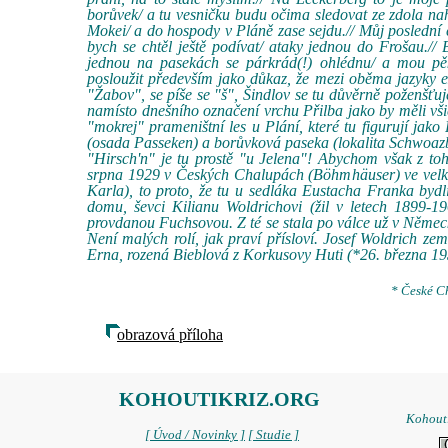
borůvek/ a tu vesničku budu očima sledovat ze zdola n
Mokei/ a do hospody v Pláně zase sejdu.// Můj poslední
bych se chtěl ještě podívat/ ataky jednou do Frošau.//
jednou na pasekách se párkrád(!) ohlédnu/ a mou pěk
posloužit především jako důkaz, že mezi oběma jazyky exi
"Žabov", se píše se "š", Šindlov se tu důvěrně poženšť
namísto dnešního označení vrchu Přilba jako by měli všich
"mokrej" prameništní les u Plání, které tu figurují jak
(osada Passeken) a borůvková paseka (lokalita Schwoaz
"Hirsch'n" je tu prostě "u Jelena"! Abychom však z to
srpna 1929 v Českých Chalupách (Böhmhäuser) ve velk
Karla), to proto, že tu u sedláka Eustacha Franka bydlív
domu, ševci Kilianu Woldrichovi (žil v letech 1899-19
provdanou Fuchsovou. Z té se stala po válce už v Německu
Není malých rolí, jak praví přísloví. Josef Woldrich 
Erna, rozená Bieblová z Korkusovy Huti (*26. března 193
* České Ch
obrazová příloha
KOHOUTIKRIZ.ORG
Kohoutí
[ Úvod / Novinky ]
[ Studie ]