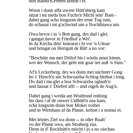
bon Babist'n-Petern kehrat i ei.
Wonn i donn affa uwern Hütt'nberg kam
sitzat i mi nieda bon Fuchs'n Michl sein' Bam -
dabei gang scha longsom der erste Tog rum,
do schauat i mi g'schwind um a Nochthiawa um.
Owa bevor i in 's Bett gang, des dad i glei,
i gangat davor in Friedhof a Wei'.
In da Kircha drin' kniearat i hi vor 'n Uitoar
und bringat on Herrgott de Bitt' a no vor:
"Beschütz ma mei Döferl bis i wieda amui kimm,
wei der Wunsch, der geht mir goar net auß 'n Sinn."
Af'n Leckerberg, des wa donn mei nächster Gong
bo s' Hirsch'n am Schwoazba-Schlog bleibat i long.
Do dad i ma glei a boa Schwarzba oglaub'n
und liassat s' Dörferl affi -- und oigeh de Aug'n.
Dabei gang i weida am Woidrond entlong
bis dass i af de ouwer Uidhütt'n zua kam,
schä longsom donn bon Mokei vorbei
und in Wirtshaus af da Planie, kehrat i a nomui ei.
Mei letztes Ziel wa donn -- in oller Ruah'
vo der Planie owa, am Stoaberg zua.
Denn in d' Bockhütt'n möcht i jo a no oischau