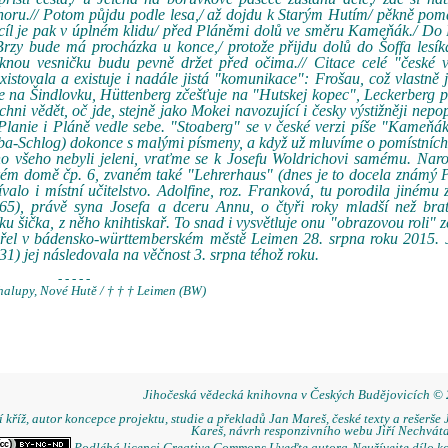
ahoru.// Potom půjdu podle lesa,/ až dojdu k Starým Hutím/ pěkně po
 cíl je pak v úplném klidu/ před Pláněmi dolů ve směru Kameňák./ Do
 Brzy bude má procházka u konce,/ protože přijdu dolů do Šoffa lesí
nou vesničku budu pevně držet před očima.// Citace celé "české 
stovala a existuje i nadále jistá "komunikace": Frošau, což vlastně j
uje na Šindlovku, Hüttenberg zčešťuje na "Hutskej kopec", Leckerberg
ni vědět, oč jde, stejně jako Mokei navozující i česky výstižněji nepop
o Planie i Pláně vedle sebe. "Stoaberg" se v české verzi píše "Kameňá
ba-Schlog) dokonce s malými písmeny, a když už mluvíme o pomístníc
ho všeho nebyli jeleni, vraťme se k Josefu Woldrichovi samému. Naro
ém domě čp. 6, zvaném také "Lehrerhaus" (dnes je to docela známý 
alo i místní učitelstvo. Adolfine, roz. Franková, tu porodila jinému 
65), právě syna Josefa a dceru Annu, o čtyři roky mladší než bratr
 šička, z něho knihtiskař. To snad i vysvětluje onu "obrazovou roli" z
zemřel v bádensko-württemberském městě Leimen 28. srpna roku 2015.
1) jej následovala na věčnost 3. srpna téhož roku.
- - - - -
alupy, Nové Hutě / † † † Leimen (BW)
Jihočeská vědecká knihovna v Českých Budějovicích ©
 kříž, autor koncepce projektu, studie a překladů Jan Mareš, české texty a rešerše 
Kareš, návrh responzivního webu Jiří Nechváta