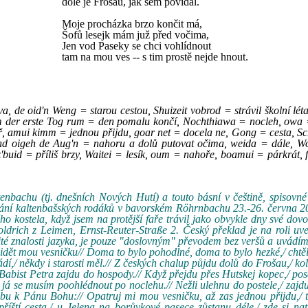
dole je Frošau, jak sem povídal.
Moje procházka brzo končit má,
Šofů lesejk mám juž před vočima,
Jen vod Paseky se chci vohlídnout
tam na mou ves -- s tim prostě nejde hnout.
a, de oid'n Weng = starou cestou, Shuizeit vobrod = strávil školní l
m der erste Tog rum = den pomalu končí, Nochthiawa = nocleh, owa =
tář, amui kimm = jednou přijdu, goar net = docela ne, Gong = cesta, 
und oigeh de Aug'n = nahoru a dolů putovat očima, weida = dále, W
 z'buid = příliš brzy, Waitei = lesík, oum = nahoře, boamui = párkrát, 
tenbachu (tj. dnešních Nových Hutí) a touto básní v češtině, spisovné
setkání kaltenbašských rodáků v bavorském Röhrnbachu 23.-26. června 
ho kostela, když jsem na protější faře trávil jako obvykle dny své dov
Woldrich z Leimen, Ernst-Reuter-Straße 2. Český překlad je na roli u
čité znalosti jazyka, je pouze "doslovným" převodem bez veršů a uvádíme 
vidět mou vesničku// Doma to bylo pohodlné, doma to bylo hezké,/ chtě
ládí,/ někdy i starosti měl.// Z českých chalup půjdu dolů do Frošau,/ k
Babist Petra zajdu do hospody.// Když přejdu přes Hutskej kopec,/ po
já se musím poohlédnout po noclehu.// Nežli ulehnu do postele,/ zajdu
osbu k Pánu Bohu:// Opatruj mi mou vesničku, až zas jednou přijdu,/ 
příští cesta,/ u Jelena na borůvkové pasece zůstanu déle,/ zde si n