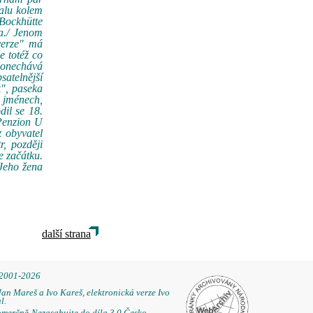
malu kolem
 Bockhütte
ka./ Jenom
verze" má
e totéž co
 ponechává
satelnější
k", paseka
h jménech,
dil se 18.
Penzion U
z obyvatel
, později
e začátku.
 Jeho žena
další strana
 2001-2026
Jan Mareš a Ivo Kareš, elektronická verze Ivo
l.