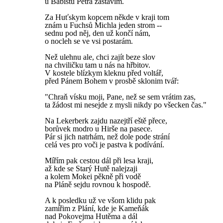
u Babistů Petra zastavim.
Za Huťskym kopcem někde v kraji tom
znám u Fuchsů Michla jeden strom --
sednu pod něj, den už končí nám,
o nocleh se ve vsi postarám.
Než ulehnu ale, chci zajít beze slov
na chviličku tam u nás na hřbitov.
V kostele blízkym kleknu před voltář,
před Pánem Bohem v prosbě sklonim tvář:
"Chraň vísku moji, Pane, než se sem vrátim zas,
ta žádost mi nesejde z mysli nikdy po všecken čas."
Na Lekerberk zajdu nazejtří eště přece,
borůvek modro u Hirše na pasece.
Pár si jich natrhám, než dole pode strání
celá ves pro voči je pastva k podívání.
Mířím pak cestou dál při lesa kraji,
až kde se Starý Hutě nalejzaji
a kolem Mokei pěkně při vodě
na Pláně sejdu rovnou k hospodě.
A k posledku už ve všom klidu pak
zamířim z Plání, kde je Kameňák
nad Pokovejma Hutěma a dál