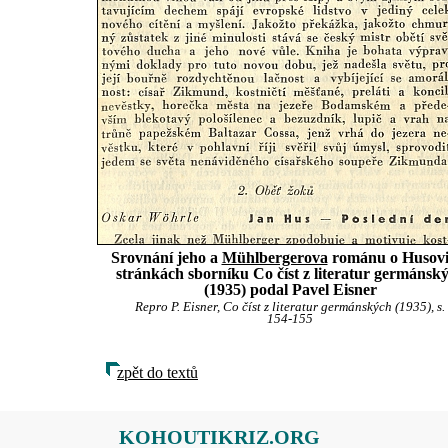
Srovnání jeho a
Mühlbergerova
románu o Husovi
stránkách sborníku Co číst z literatur germánsk
(1935) podal Pavel Eisner
Repro P. Eisner, Co číst z literatur germánských (1935), s.
154-155
zpět do textů
KOHOUTIKRIZ.ORG