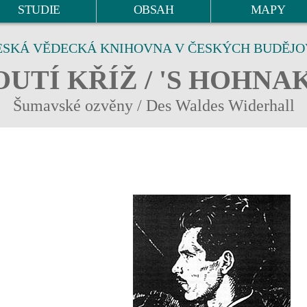
STUDIE
OBSAH
MAPY
ESKÁ VĚDECKÁ KNIHOVNA V ČESKÝCH BUDĚJO
UTÍ KŘÍŽ / 'S HOHNA
Šumavské ozvěny / Des Waldes Widerhall