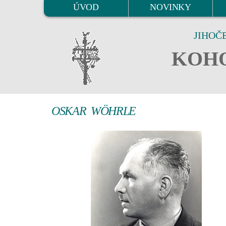
ÚVOD
NOVINKY
JIHOČ
KOHO
OSKAR WÖHRLE