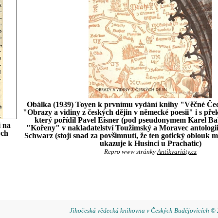
Obálka (1939) Toyen k prvnímu vydání knihy "Věčné Čec
"Obrazy a vidiny z českých dějin v německé poesii" i s pře
který pořídil Pavel Eisner (pod pseudonymem Karel Bab
 na
"Kořeny" v nakladatelství Toužimský a Moravec antologi
ých
Schwarz (stojí snad za povšimnutí, že ten gotický oblouk
ukazuje k Husinci u Prachatic)
Repro www stránky
Antikvariáty.cz
Jihočeská vědecká knihovna v Českých Budějovicích ©