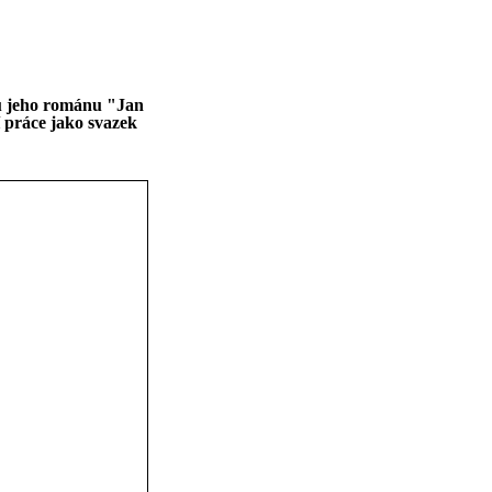
u jeho románu "Jan
í práce jako svazek