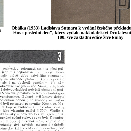
Obálka (1933) Ladislava Sutnara k vydání českého překlad
u
Hus : poslední den", který vydalo nakladatelství Družstevn
100. své základní edice živé knihy