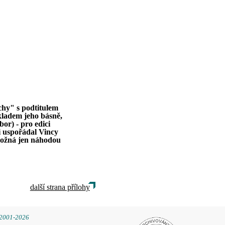
hy" s podtitulem
kladem jeho básně,
or) - pro edici
i uspořádal Vincy
 možná jen náhodou
další strana přílohy
 2001-2026