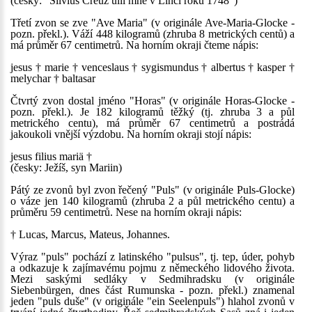
(česky: "Silvius Creuz ulil mne v Linci roku 1748")
Třetí zvon se zve "Ave Maria" (v originále Ave-Maria-Glocke -
pozn. překl.). Váží 448 kilogramů (zhruba 8 metrických centů) a
má průměr 67 centimetrů. Na horním okraji čteme nápis:
jesus † marie † venceslaus † sygismundus † albertus † kasper †
melychar † baltasar
Čtvrtý zvon dostal jméno "Horas" (v originále Horas-Glocke -
pozn. překl.). Je 182 kilogramů těžký (tj. zhruba 3 a půl
metrického centu), má průměr 67 centimetrů a postrádá
jakoukoli vnější výzdobu. Na horním okraji stojí nápis:
jesus filius mariä †
(česky: Ježíš, syn Mariin)
Pátý ze zvonů byl zvon řečený "Puls" (v originále Puls-Glocke)
o váze jen 140 kilogramů (zhruba 2 a půl metrického centu) a
průměru 59 centimetrů. Nese na horním okraji nápis:
† Lucas, Marcus, Mateus, Johannes.
Výraz "puls" pochází z latinského "pulsus", tj. tep, úder, pohyb
a odkazuje k zajímavému pojmu z německého lidového života.
Mezi saskými sedláky v Sedmihradsku (v originále
Siebenbürgen, dnes část Rumunska - pozn. překl.) znamenal
jeden "puls duše" (v originále "ein Seelenpuls") hlahol zvonů v