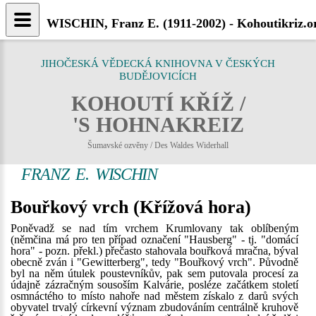
WISCHIN, Franz E. (1911-2002) - Kohoutikriz.o
JIHOČESKÁ VĚDECKÁ KNIHOVNA V ČESKÝCH
BUDĚJOVICÍCH
KOHOUTÍ KŘÍŽ /
'S HOHNAKREIZ
Šumavské ozvěny / Des Waldes Widerhall
FRANZ E. WISCHIN
Bouřkový vrch (Křížová hora)
Poněvadž se nad tím vrchem Krumlovany tak oblíbeným
(němčina má pro ten případ označení "Hausberg" - tj. "domácí
hora" - pozn. překl.) přečasto stahovala bouřková mračna, býval
obecně zván i "Gewitterberg", tedy "Bouřkový vrch". Původně
byl na něm útulek poustevníkův, pak sem putovala procesí za
údajně zázračným sousoším Kalvárie, posléze začátkem století
osmnáctého to místo nahoře nad městem získalo z darů svých
obyvatel trvalý církevní význam zbudováním centrálně kruhově