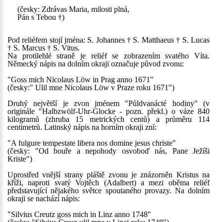
(česky: Zdrávas Maria, milosti plná,
Pán s Tebou †)
Pod reliéfem stojí jména: S. Johannes † S. Matthaeus † S. Lucas
† S. Marcus † S. Vitus.
Na protilehlé straně je reliéf se zobrazením svatého Víta.
Německý nápis na dolním okraji označuje původ zvonu:
"Goss mich Nicolaus Löw in Prag anno 1671"
(česky:" Ulil mne Nicolaus Löw v Praze roku 1671")
Druhý největší je zvon jménem "Půldvanácté hodiny" (v
originále "Halbzwölf-Uhr-Glocke - pozn. překl.) o váze 840
kilogramů (zhruba 15 metrických centů) a průměru 114
centimetrů. Latinský nápis na horním okraji zní:
"A fulgure tempestate libera nos domine jesus christe"
(česky: "Od bouře a nepohody osvoboď nás, Pane Ježíši
Kriste")
Uprostřed vnější strany pláště zvonu je znázorněn Kristus na
kříži, naproti svatý Vojtěch (Adalbert) a mezi oběma reliéf
představující nějakého světce spoutaného provazy. Na dolním
okraji se nachází nápis:
"Silvius Creutz goss mich in Linz anno 1748"