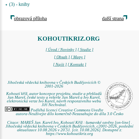
(3) - knihy
obrazová příloha
další strana
KOHOUTIKRIZ.ORG
[ Úvod / Novinky ]
[ Studie ]
[ Obsah ]
[ Mapy ]
[ Najít ]
[ Kontakt ]
Jihočeská vědecká knihovna v Českých Budějovicích ©
2001-2026
Kohoutí kříž, autor koncepce projektu, studie a překladů
Jan Mareš, české texty a rešerše Jan Mareš a Ivo Kareš,
elektronická verze Ivo Kareš, návrh responzivního webu
Jiří Nechvátal.
Podléhá licenci Creative Commons Uveďte
autora-Neužívejte dílo komerčně-Nezasahujte do díla 3.0 Česko
Citace: MAREŠ Jan. Kareš Ivo. Kohoutí Kříž : šumavské ozvěny [on-line] .
Jihočeská vědecká knihovna v Českých Budějovicích, c2001-2026, poslední
aktualizace 10.08.2026 v 20.51. [cit. 10.08.2026]. Dostupné z:
https://www.kohoutikriz.org