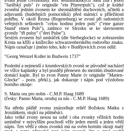
trvání jedné čtvrthodiny. Řeč sedmihradských Sasů zná i jeden
"farářský puls" (v originále "ein Pfarrerpuls"), což je krátké
zvonění jedním zvonem ke shromáždění duchovních, učitelů a
adjuvantů (hudebních pomocníků) před márnicí u příležitosti
pohřbu. V okolí Řezna (Regensburg) se zvoní při radostných
veřejných sešlostech "celou hodinu jeden puls" ("eine ganze
Stund' einen Puls"), zatímco ve Slezsku se ke slavnostem
zvonily "tři pulsy" ("drei Pulse").
Šestým zvonem byl umíráček (die Sterbeglocke) se zobrazením
Krista na kříži a knížecího schwarzenberského rodového znaku.
Nápis označuje i jméno toho, kdo v Budějovicích zvon odlil:
"Georg Wenzel Koller in Budweis 1737"
Poslední a nejmenší z krumlovských zvonů se původně nacházel
ve vížce kaplanky a byl později přenesen do mezitím zbudované
domácí kaple. Byl to zvon Panny Marie (v originále "Marien-
Glocke" - pozn. překl.), jak dokazuje i nápis pod výzdobou
horního okraje:
S. Maria ora pro nobis - C.M.P. Haag 1689
(česky: Panno Maria, oroduj za nás - C.M.P. Haag 1689)
Na středu pláště zvonu znázorňuje reliéf Božskou Matku s
Jezulátkem, stojící na půlměsíci.
Jako velké zvony nesou na sobě i oba zvonky věžních hodin
umístěné v nejvyšším poschodí věže jeden menší a jeden větší
nápis. Ten větší z obou zvonků má na svém horním okraji malý