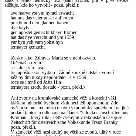
znak a tento německý text (sám zvonek jím v prvé osobě
sděluje, kdo ho vytvořil - pozn. překl.):
ave marya yst ym hymel erwacht
hat uns das vater unser auf erden
pracht und den glauben haben
dye hayly
gen apostel gemacht khayn fromer
hat das nye veracht und ym 1559
yar byn ych vam yohst hyn
termayer gemacht
(česky jako: Zdrávas Maria se v nebi ozvalo,
Otčenáš na zem
seslalo a víru sva-
tou apoštolskou vydalo - žádné zbožné lidské stvoření
kéž by tím nikdy nepohrdalo - a v 1559
roce se i mně od Jošta Hin-
termayera zrodu dostalo - pozn. překl.)
Ani zvony na krumlovské zámecké věži a kostelní věži
kláštera minoritů bychom však nechtěli opomenout. Zde
ovšem se musíme místo osobní vzpomínky spolehnout na jiná
podání (autor tu odkazuje na článek "Glocken-Inschriften aus
Krumau", který roku 1899 zveřejnil v rakouském časopise
Zeitschrift für österreichische Volkskunde Franz Branky -
pozn. překl.).
V zámecké věži nesl druhý největší ze zvonů, ulitý v roce