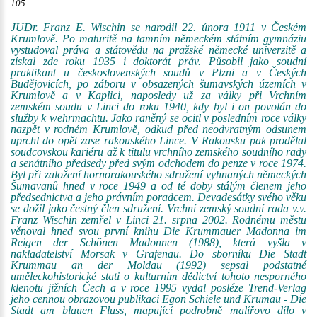
105
JUDr. Franz E. Wischin se narodil 22. února 1911 v Českém
Krumlově. Po maturitě na tamním německém státním gymnáziu
vystudoval práva a státovědu na pražské německé univerzitě a
získal zde roku 1935 i doktorát práv. Působil jako soudní
praktikant u československých soudů v Plzni a v Českých
Budějovicích, po záboru v obsazených šumavských územích v
Krumlově a v Kaplici, naposledy už za války při Vrchním
zemském soudu v Linci do roku 1940, kdy byl i on povolán do
služby k wehrmachtu. Jako raněný se ocitl v posledním roce války
nazpět v rodném Krumlově, odkud před neodvratným odsunem
uprchl do opět zase rakouského Lince. V Rakousku pak prodělal
soudcovskou kariéru až k titulu vrchního zemského soudního rady
a senátního předsedy před svým odchodem do penze v roce 1974.
Byl při založení hornorakouského sdružení vyhnaných německých
Šumavanů hned v roce 1949 a od té doby stálým členem jeho
předsednictva a jeho právním poradcem. Devadesátky svého věku
se dožil jako čestný člen sdružení. Vrchní zemský soudní rada v.v.
Franz Wischin zemřel v Linci 21. srpna 2002. Rodnému městu
věnoval hned svou první knihu Die Krummauer Madonna im
Reigen der Schönen Madonnen (1988), která vyšla v
nakladatelství Morsak v Grafenau. Do sborníku Die Stadt
Krummau an der Moldau (1992) sepsal podstatné
uměleckohistorické stati o kulturním dědictví tohoto nesporného
klenotu jižních Čech a v roce 1995 vydal posléze Trend-Verlag
jeho cennou obrazovou publikaci Egon Schiele und Krumau - Die
Stadt am blauen Fluss, mapující podrobně malířovo dílo v