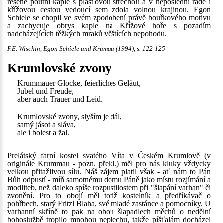
řešené poutní kaple s plášťovou střechou a v neposlední řadě i
křížovou cestou vedoucí sem zdola volnou krajinou.
Egon
Schiele
se chopil ve svém zpodobení právě bouřkového motivu
a zachycuje obrys kaple na Křížové hoře s pozadím
nadcházejících těžkých mraků věštících nepohodu.
F.E. Wischin, Egon Schiele und Krumau (1994), s. 122-125
Krumlovské zvony
Krummauer Glocke, feierliches Geläut,
Jubel und Freude,
aber auch Trauer und Leid.
Krumlovské zvony, slyším je dál,
samý jásot a sláva,
ale i bolest a žal.
Prelátský farní kostel svatého Víta v Českém Krumlově (v
originále Krummau - pozn. překl.) měl pro nás kluky vždycky
velkou přitažlivou sílu. Náš zájem platil však - ať nám to Pán
Bůh odpustí - míň samotnému domu Páně jako místu rozjímání a
modliteb, než daleko spíše rozpustilostem při "šlapání varhan" či
zvonění. Pro to obojí měl totiž kostelník a předříkávač o
pohřbech, starý Fritzl Blaha, své mladé zastánce a pomocníky. U
varhanní skříně to pak na obou šlapadlech měchů o nedělní
bohoslužbě tropilo mnohou neplechu, takže píšťalám docházel