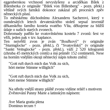
eggenberskou vrchností nevyslyšeny a arciděkan Bílek z
Bílenberka (v originále "Bilek von Billenberg" - pozn. překl.)
většině svých farníků dokonce zakázal při procesích zpěv
německých písní.
To městskému důchodnímu Alexanderu Sacherovi, který v
osmdesátých letech devatenáctého století sepsal inventář
děkanského farního kostela svatého Víta, děkujeme za bližší
údaje o našich starých zvonech.
Dohromady patřilo ke svatovítskému kostelu 7 zvonů: šest ve
věži, jeden pak v tzv. kaplance.
Ten největší zvon je zván "Bouřkový" (v originále
"Sturmglocke" - pozn. překl.), či "Svatovítský" (v originále
"Sankt Veitsglocke" - pozn. překl.), váží 2 520 kilogramů
(zhruba 45 metrických centů) a má průměr 152 centimetrů. Nese
na horním vnějším okraji německý nápis tohoto znění:
"Gott ruft durch mich das Volk zu sich,
hört meine Stimme williglich"
"Gott ruft durch mich das Volk zu sich,
hört meine Stimme williglich"
Na středu vnější strany pláště zvonu vidíme reliéf s motivem
Zvěstování Panny Marie a latinským nápisem:
Ave Maria gratia plena
Dominus tecum †