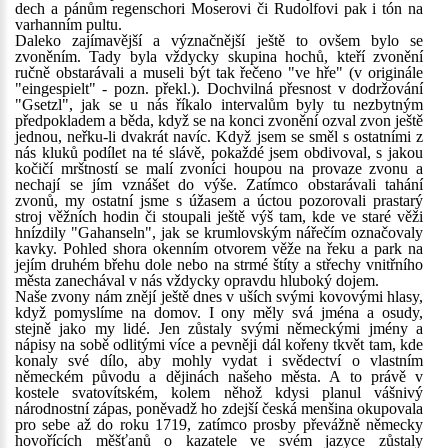
dech a pánům regenschori Moserovi či Rudolfovi pak i tón na
varhanním pultu.
Daleko zajímavější a význačnější ještě to ovšem bylo se
zvoněním. Tady byla vždycky skupina hochů, kteří zvonění
ručně obstarávali a museli být tak řečeno "ve hře" (v originále
"eingespielt" - pozn. překl.). Dochvilná přesnost v dodržování
"Gsetzl", jak se u nás říkalo intervalům byly tu nezbytným
předpokladem a běda, když se na konci zvonění ozval zvon ještě
jednou, neřku-li dvakrát navíc. Když jsem se směl s ostatními z
nás kluků podílet na té slávě, pokaždé jsem obdivoval, s jakou
kočičí mrštností se malí zvoníci houpou na provaze zvonu a
nechají se jím vznášet do výše. Zatímco obstarávali tahání
zvonů, my ostatní jsme s úžasem a úctou pozorovali prastarý
stroj věžních hodin či stoupali ještě výš tam, kde ve staré věži
hnízdily "Gahanseln", jak se krumlovským nářečím označovaly
kavky. Pohled shora okenním otvorem věže na řeku a park na
jejím druhém břehu dole nebo na strmé štíty a střechy vnitřního
města zanechával v nás vždycky opravdu hluboký dojem.
Naše zvony nám znějí ještě dnes v uších svými kovovými hlasy,
když pomyslíme na domov. I ony měly svá jména a osudy,
stejně jako my lidé. Jen zůstaly svými německými jmény a
nápisy na sobě odlitými více a pevněji dál kořeny tkvět tam, kde
konaly své dílo, aby mohly vydat i svědectví o vlastním
německém původu a dějinách našeho města. A to právě v
kostele svatovítském, kolem něhož kdysi planul vášnivý
národnostní zápas, poněvadž ho zdejší česká menšina okupovala
pro sebe až do roku 1719, zatímco prosby převážně německy
hovořících měšťanů o kazatele ve svém jazyce zůstaly