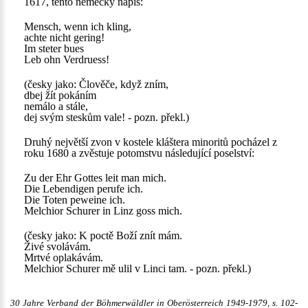
1617, tento německý nápis:
Mensch, wenn ich kling,
achte nicht gering!
Im steter bues
Leb ohn Verdruess!
(česky jako: Člověče, když zním,
dbej žít pokáním
nemálo a stále,
dej svým steskům vale! - pozn. překl.)
Druhý největší zvon v kostele kláštera minoritů pocházel z
roku 1680 a zvěstuje potomstvu následující poselství:
Zu der Ehr Gottes leit man mich.
Die Lebendigen perufe ich.
Die Toten peweine ich.
Melchior Schurer in Linz goss mich.
(česky jako: K poctě Boží znít mám.
Živé svolávám.
Mrtvé oplakávám.
Melchior Schurer mě ulil v Linci tam. - pozn. překl.)
30 Jahre Verband der Böhmerwäldler in Oberösterreich 1949-1979, s. 102-