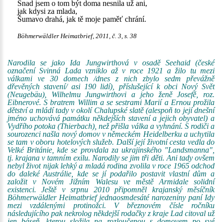
Snad jsem o tom být doma nesnila už ani,
jak kdysi za mlada,
Šumavo drahá, jak tě moje paměť chrání.
Böhmerwäldler Heimatbrief, 2011, č. 3, s. 38
Narodila se jako Ida Jungwirthová v osadě Seehaid (české
označení Svinná Lada vzniklo až v roce 1921 a žilo tu mezi
válkami ve 30 domech /dnes z nich zbylo sedm převážně
dřevěných stavení/ asi 190 lidí), příslušející k obci Nový Svět
(Neugebäu), Wilhelmu Jungwirthovi a jeho ženě Josefě, roz.
Eibnerové. S bratrem Willim a se sestrami Marií a Ernou prožila
dětství a mládí tady v okolí Chalupské slatě (alespoň to její dnešní
jméno uchovává památku někdejších stavení a jejich obyvatel) a
Vydřího potoka (Thierbach), než přišla válka a vyhnání. S rodiči a
sourozenci našla nový domov v německém Heidelberku a uchytila
se tam v oboru hotelových služeb. Další její životní cesta vedla do
Velké Británie, kde se provdala za ukrajinského "Landsmanna",
tj. krajana v tamním exilu. Narodily se jim tři děti. Ani tady ovšem
nebyl život nijak lehký a mladá rodina zvolila v roce 1965 odchod
do daleké Austrálie, kde se jí podařilo postavit vlastní dům a
založit v Novém Jižním Walesu ve městě Armidale solidní
existenci. Ještě v srpnu 2010 připomněl krajanský měsíčník
Böhmerwäldler Heimatbrief jednaosmdesáté narozeniny paní Idy
mezi vzdálenými protinožci. V březnovém čísle ročníku
následujícího pak nekrolog někdejší rodačky z kraje Lad citoval už
jen báseň, kterou složila na rozloučenou s domovem po své