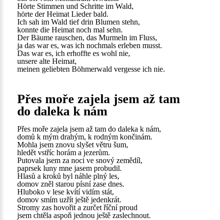
Hörte Stimmen und Schritte im Wald,
hörte der Heimat Lieder bald.
Ich sah im Wald tief drin Blumen stehn,
konnte die Heimat noch mal sehn.
Der Bäume rauschen, das Murmeln im Fluss,
ja das war es, was ich nochmals erleben musst.
Das war es, ich erhoffte es wohl nie,
unsere alte Heimat,
meinen geliebten Böhmerwald vergesse ich nie.
Přes moře zajela jsem až tam
do daleka k nám
Přes moře zajela jsem až tam do daleka k nám,
domů k mým drahým, k rodným končinám.
Mohla jsem znovu slyšet větru šum,
hledět vstříc horám a jezerům.
Putovala jsem za noci ve snový zemědíl,
paprsek luny mne jasem probudil.
Hlasů a kroků byl náhle plný les,
domov zněl starou písní zase dnes.
Hluboko v lese kvítí vidím stát,
domov smím uzřít ještě jedenkrát.
Stromy zas hovořit a zurčet říční proud
jsem chtěla aspoň jednou ještě zaslechnout.