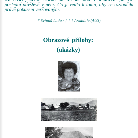
poslední návštěvě v něm. Co ji vedlo k tomu, aby se rozloučila
právě pokusem veršovaným?
- - - - -
* Svinná Lada / † † † Armidale (AUS)
Obrazové přílohy:
(ukázky)