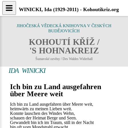
WINICKI, Ida (1929-2011) - Kohoutikriz.org
JIHOČESKÁ VĚDECKÁ KNIHOVNA V ČESKÝCH
BUDĚJOVICÍCH
KOHOUTÍ KŘÍŽ /
'S HOHNAKREIZ
Šumavské ozvěny / Des Waldes Widerhall
IDA WINICKI
Ich bin zu Land ausgefahren
über Meere weit
Ich bin zu Land ausgefahren über Meere weit,
heimwärts zu meinen Lieben weit.
Konnte lauschen des Windes Wehn,
schauen der Heimat Berge und Seen.
Gewandelt bin ich im Traum, still in der Nacht
bin oft vom Mondstrahl erwacht.